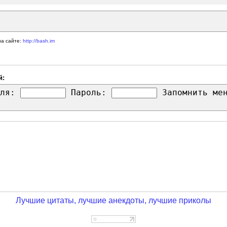
на сайте:
http://bash.im
й:
ля:
Пароль:
Запомнить м
Лучшие цитаты, лучшие анекдоты, лучшие приколы