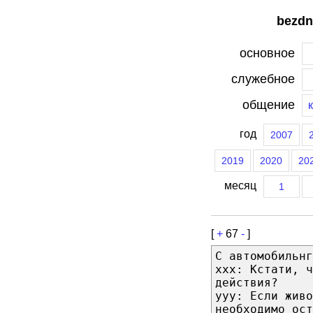
bezdn
основное
служебное
общение
год
2007
2019
2020
20
месяц
1
[
+
67
-
]
С автомобильнг
xxx: Кстати, ч
действия?
yyy: Если живо
необходимо ост