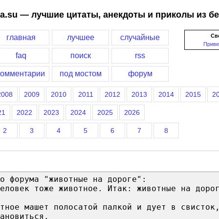
a.su — лучшие цитаты, анекдоты и приколы из б
Св
главная
лучшее
случайные
Приве
faq
поиск
rss
комментарии
под мостом
форум
2008
2009
2010
2011
2012
2013
2014
2015
2
21
2022
2023
2024
2025
2026
2
3
4
5
6
7
8
о форума "животные на дороге":
еловек тоже животное. Итак: животные на доро
тное машет полосатой палкой и дует в свисток
ановиться.