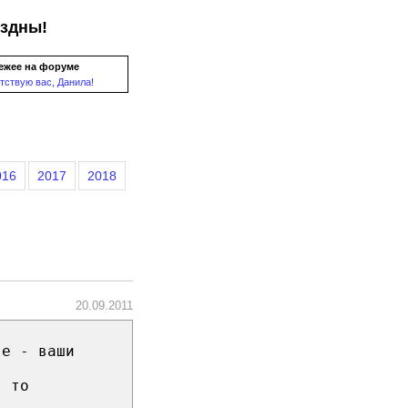
ездны!
ежее на форуме
тствую вас, Данила!
016
2017
2018
20.09.2011
ге - ваши
, то