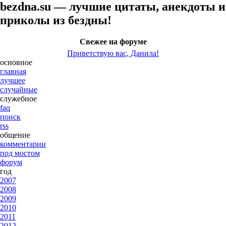
bezdna.su — лучшие цитаты, анекдоты и
приколы из бездны!
Свежее на форуме
Приветствую вас, Данила!
основное
главная
лучшее
случайные
служебное
faq
поиск
rss
общение
комментарии
под мостом
форум
год
2007
2008
2009
2010
2011
2012