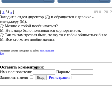
[
+
51
-
]
09.01.2012
Заходит в отдел директор (Д) и обращается к девочке -
менеджеру (М):
Д: Можно с тобой пообниматься?
М: Нет, надо было пользоваться корпоративом.
Д: Так ты там трезвая была, толку то с тобой обниматься было.
М: Все кто хотел пообнимались.
Оригинал цитаты находится на сайте:
http://bash.im
Eng
Оставить комментарий:
Имя пользователя:
Пароль:
Запомнить меня
[
Регистрация
]