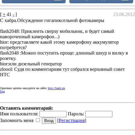
[
+
41
-
]
23.06.2012
С хабра.Обсуждение гигапиксельной фотокамеры
flash2048: Приклеить сверху мобильник, и будет самый
навороченный камерофон...)
hior: представляете какой этому камерофону аккумулятор
потребуется?
flash2048 :Можно поступить проще: длинный шнур и вилку в
розетку.
hior:или дизельный генератор
zloool: Судя по комментариям тут собрался верховный совет
HTC
Оригинал цитаты находится на сайте:
http://bash.im
Eng
Оставить комментарий:
Имя пользователя:
Пароль:
Запомнить меня
[
Регистрация
]