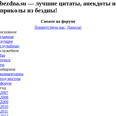
bezdna.su — лучшие цитаты, анекдоты и
приколы из бездны!
Свежее на форуме
Приветствую вас, Данила!
основное
главная
лучшее
случайные
служебное
faq
поиск
rss
общение
комментарии
под мостом
форум
год
2007
2008
2009
2010
2011
2012