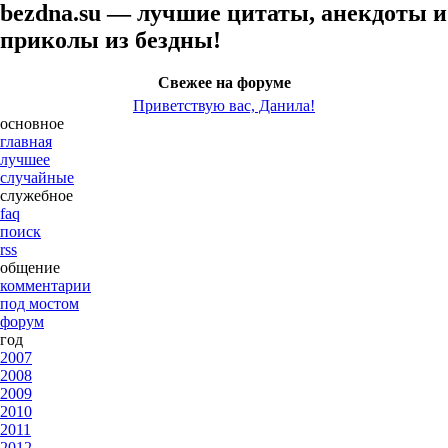
bezdna.su — лучшие цитаты, анекдоты и
приколы из бездны!
Свежее на форуме
Приветствую вас, Данила!
основное
главная
лучшее
случайные
служебное
faq
поиск
rss
общение
комментарии
под мостом
форум
год
2007
2008
2009
2010
2011
2012