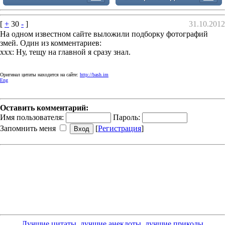
[
+
30
-
]
31.10.2012
На одном известном сайте выложили подборку фотографий
змей. Один из комментариев:
xxx: Ну, тещу на главной я сразу знал.
Оригинал цитаты находится на сайте:
http://bash.im
Eng
Оставить комментарий:
Имя пользователя:
Пароль:
Запомнить меня
[
Регистрация
]
Лучшие цитаты, лучшие анекдоты, лучшие приколы