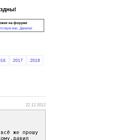
ездны!
ежее на форуме
тствую вас, Данила!
016
2017
2018
22.12.2012
 всё же прошу
кому,давил