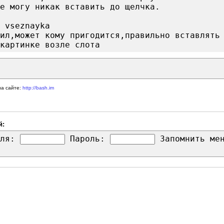
е могу никак вставить до щелчка.
 vseznayka
ил,может кому пригодится,правильно вставлять
картинке возле слота
на сайте:
http://bash.im
й:
ля:
Пароль:
Запомнить м