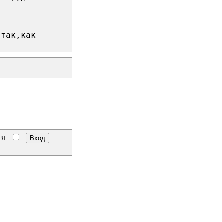
 так,как
еня