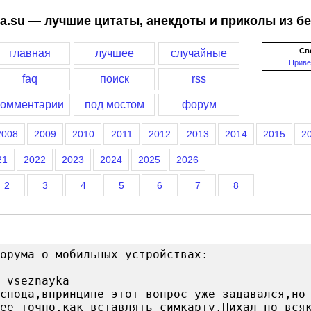
a.su — лучшие цитаты, анекдоты и приколы из б
Св
главная
лучшее
случайные
Приве
faq
поиск
rss
комментарии
под мостом
форум
2008
2009
2010
2011
2012
2013
2014
2015
2
21
2022
2023
2024
2025
2026
2
3
4
5
6
7
8
орума о мобильных устройствах:
 vseznayka
оспода,впринципе этот вопрос уже задавался,но
ее точно,как вставлять симкарту.Пихал по вся