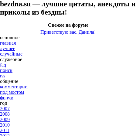
bezdna.su — лучшие цитаты, анекдоты и
приколы из бездны!
Свежее на форуме
Приветствую вас, Данила!
основное
главная
лучшее
случайные
служебное
faq
поиск
rss
общение
комментарии
под мостом
форум
год
2007
2008
2009
2010
2011
2012