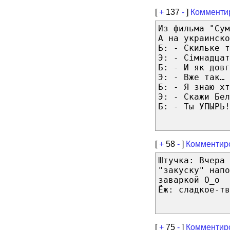
[
+
137
-
]
Комменти
Из фильма "Сум
А на украинско
Б: - Скильке т
Э: - Сімнадцат
Б: - И як довг
Э: - Вже так…
Б: - Я знаю хт
Э: - Скажи Бел
Б: - Ты УПЫРЬ!
[
+
58
-
]
Комментир
Штучка: Вчера 
"закуску" напо
заваркой O_o
Ёж: сладкое-тв
[
+
75
-
]
Комментир