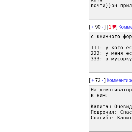
почти))он прил
[
+
90
-
] [
1
]
Комме
с книжного фор
111: у кого ес
222: у меня ес
333: в мусорку
[
+
72
-
]
Комментир
На демотивато
к ним:
Капитан Очевид
Подрочил: Спас
Спасибо: Капит