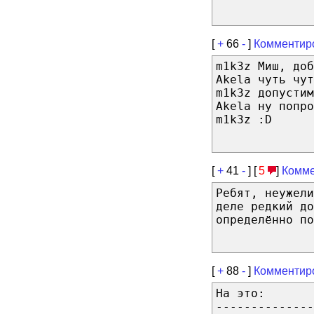
[
+
66
-
]
Комментир
m1k3z Миш, доб
Akela чуть чут
m1k3z допустим
Akela ну попро
m1k3z :D
[
+
41
-
] [
5
]
Комме
Ребят, неужели
деле редкий до
определённо по
[
+
88
-
]
Комментир
На это:
--------------