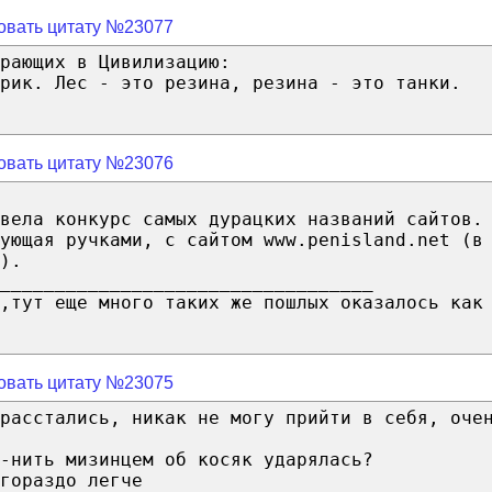
овать цитату №23077
рающих в Цивилизацию:
рик. Лес - это резина, резина - это танки.
овать цитату №23076
вела конкурс самых дурацких названий сайтов.
ующая ручками, с сайтом www.penisland.net (в
).
__________________________________
,тут еще много таких же пошлых оказалось как
овать цитату №23075
расстались, никак не могу прийти в себя, оче
-нить мизинцем об косяк ударялась?
гораздо легче