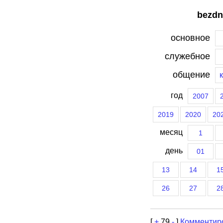
bezdn
основное
служебное
общение
год
2007
2019
2020
20
месяц
1
день
01
13
14
1
26
27
2
[
+
79
-
]
Комментир