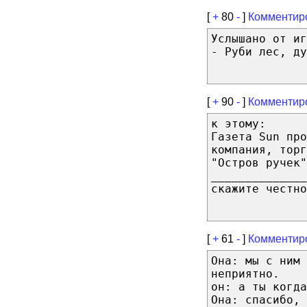
[
+
80
-
]
Комментир
Услышано от иг
- Руби лес, ду
[
+
90
-
]
Комментир
к этому:
Газета Sun про
компания, торг
"Остров ручек"
______________
скажите честно
[
+
61
-
]
Комментир
Она: мы с ним 
неприятно.
он: а ты когда
Она: спасибо, 