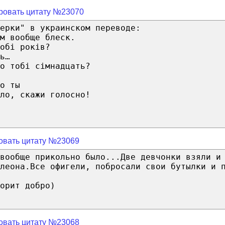
ровать цитату №23070
ерки" в украинском переводе:
м вообще блеск.
обі років?
ь…
о тобі сімнадцать?
о ты
ло, скажи голосно!
овать цитату №23069
вообще прикольно было...Две девчонки взяли и
леона.Все офигели, побросали свои бутылки и 
орит добро)
овать цитату №23068