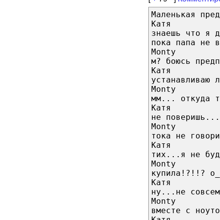
Маленькая пред
Катя
знаешь что я д
пока папа не в
Monty
м? боюсь предп
Катя
устанавливаю л
Monty
мм... откуда т
Катя
не поверишь...
Monty
тока не говори
Катя
тих...я не буд
Monty
купила!?!!? о_
Катя
ну...не совсем
Monty
вместе с ноуто
Катя