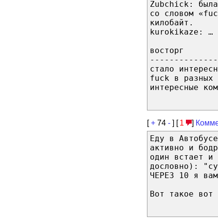
Zubchick: был
со словом «fuc
килобайт.
kurokikaze: … 
восторг
--------------
стало интересн
fuck в разных 
интересные ком
[
+
74
-
] [
1
]
Комме
Еду в Автобусе
активно и бодр
один встает и 
дословно): "с
ЧЕРЕЗ 10 я вам
Вот такое вот 