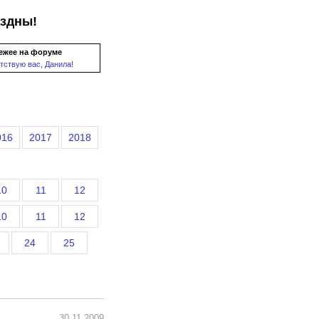
ездны!
ежее на форуме
тствую вас, Данила!
016
2017
2018
10
11
12
10
11
12
24
25
30.11.2009