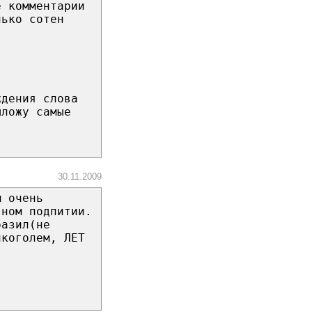
е комментарии
лько сотен
ждения слова
ыложу самые
30.11.2009
м очень
вном подпитии.
разил(не
лкоголем, ЛЕТ