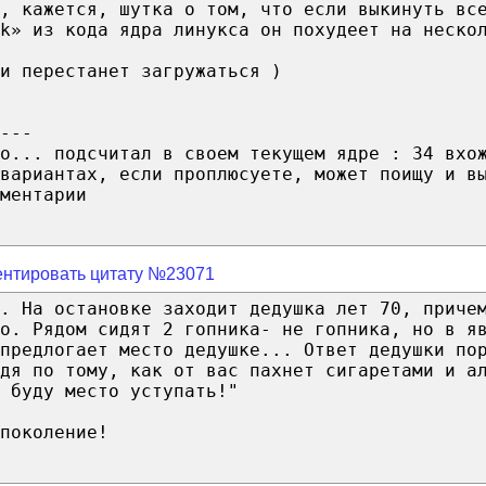
а, кажется, шутка о том, что если выкинуть вс
k» из кода ядра линукса он похудеет на неско
и перестанет загружаться )
---
о... подсчитал в своем текущем ядре : 34 вхо
вариантах, если проплюсуете, может поищу и в
ментарии
нтировать цитату №23071
. На остановке заходит дедушка лет 70, приче
о. Рядом сидят 2 гопника- не гопника, но в я
предлогает место дедушке... Ответ дедушки по
удя по тому, как от вас пахнет сигаретами и а
 буду место уступать!"
поколение!