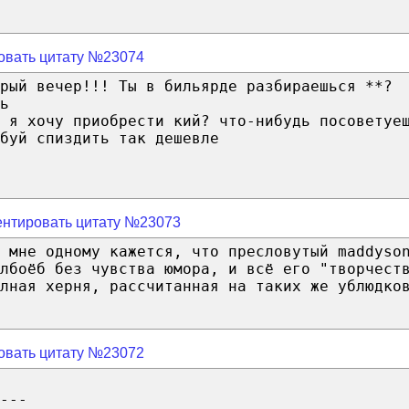
овать цитату №23074
рый вечер!!! Ты в бильярде разбираешься **?
ь
 я хочу приобрести кий? что-нибудь посоветуе
буй спиздить так дешевле
нтировать цитату №23073
 мне одному кажется, что пресловутый maddyso
лбоёб без чувства юмора, и всё его "творчест
лная херня, рассчитанная на таких же ублюдко
овать цитату №23072
---