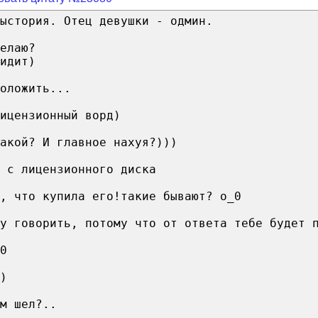
ыстория. Отец девушки - одмин.
елаю?
идит)
оложить...
ицензионный ворд)
акой? И главное нахуя?)))
 с лицензионного диска
, что купила его!такие бывают? о_0
у говорить, потому что от ответа тебе будет 
0
)
м шел?..