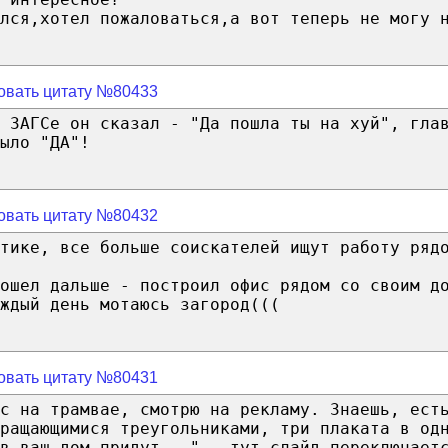
лся,хотел пожаловаться,а вот теперь не могу 
овать цитату №80433
 ЗАГСе он сказал - "Да пошла ты на хуй", гла
ыло "ДА"!
овать цитату №80432
тике, все больше соискателей ищут работу ряд
ошел дальше - построил офис рядом со своим д
ждый день мотаюсь загород(((
овать цитату №80431
ас на трамвае, смотрю на рекламу. Знаешь, ест
вращающимися треугольниками, три плаката в од
в ваш дом придут..." - тут слайд переключает