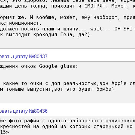
тся, это здорово: лежишь себе весь день, корм
аждый день толпа, приходят и СМОТРЯТ. Может, 
ормят же. И вообще, может, ему наоборот, при
ксгибиционист.
должен носить плащ и шляпу... wait... OH SHI
к выглядит крокодил Гена, да?)
овать цитату №80437
ждения очков Google glass:
 какие то очки с доп реальностью,вон Apple с
м тоньше выпустит,вот это будет бомба)
овать цитату №80436
ие фотографий с одного заброшеного радиозаво
кресностей на одной из которых старенький но
15>