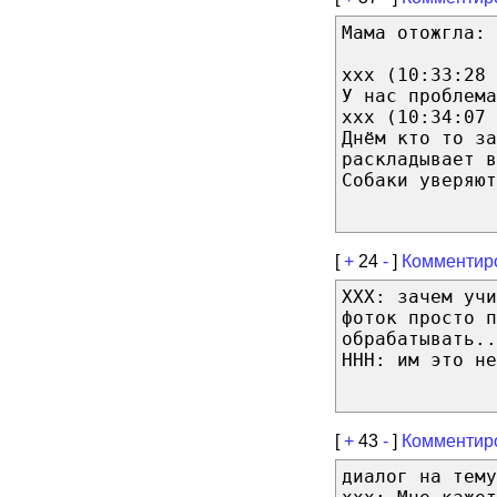
Мама отожгла:
xxx (10:33:28 
У нас проблема
xxx (10:34:07 
Днём кто то за
раскладывает в
Собаки уверяют
[
+
24
-
]
Комментир
ХХХ: зачем учи
фоток просто 
обрабатывать..
ННН: им это не
[
+
43
-
]
Комментир
диалог на тему