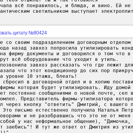
ачала всё понравилось, и блюда, и вино. Ей не
антическим светильником выступает электропли
овать цитату №80424
те со своим подразделением договорным отделом
ода назад завхоз попросила утилизировать кон
на фирму документы и договорился о том что в
рут всё оборудование что уходит в утиль.
позвонила завхоз рассказать что где лежит дл
казала что этот кондиционер до сих пор прикру
а уровне 10 этажа, блеать!
 сбросил в договорной отдел и в копию постав
фирмы которая будет утилизировать. Иду домой
ет постоянно сообщениями о новой почте, сел 
омлел. Представитель фирмы-утилизатора котор
л через кнопку "ответить" Дмитрий, с вашего 
. Это письмо естественно получила Наталья Пет
оворами и не разобравшись что это не от меня
собой у нас неформальное общение), "Димочка,
т заебись"! И тут же ответ от Дмитрия из ути
))".