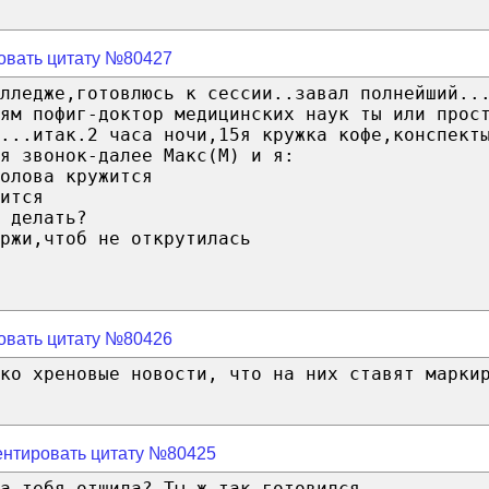
овать цитату №80427
лледже,готовлюсь к сессии..завал полнейший..
ям пофиг-доктор медицинских наук ты или прос
...итак.2 часа ночи,15я кружка кофе,конспект
я звонок-далее Макс(М) и я:
олова кружится
ится
 делать?
ржи,чтоб не открутилась
овать цитату №80426
ко хреновые новости, что на них ставят марки
нтировать цитату №80425
а тебя отшила? Ты ж так готовился