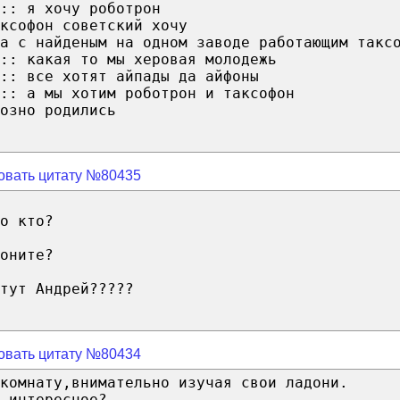
:: я хочу роботрон
ксофон советский хочу
а с найденым на одном заводе работающим такс
:: какая то мы херовая молодежь
:: все хотят айпады да айфоны
:: а мы хотим роботрон и таксофон
озно родились
овать цитату №80435
о кто?
оните?
тут Андрей?????
овать цитату №80434
комнату,внимательно изучая свои ладони.
 интересное?