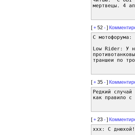
мертвецы. 4 ап
[
+
52
-
]
Комментир
С мотофорума:
Low Rider: У н
противотанковы
траншеи по тро
[
+
35
-
]
Комментир
Редкий случай
как правило с
[
+
23
-
]
Комментир
xxx: С днюхой!