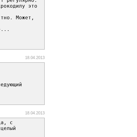
ят регулярно.
крокодилу это
ятно. Может,
~...
18.04.2013
ледующий
18.04.2013
да, с
 целый