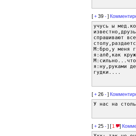
[
+
39
-
]
Комментир
учусь ы мед.ко
известно,друзь
спрашивают все
столу,раздаетс
М:бро,у меня г
я:алё,как круж
М:сильно...что
я:ну,руками де
гудки....
[
+
26
-
]
Комментир
У нас на столь
[
+
25
-
] [
1
]
Комме
Xxx: так че он