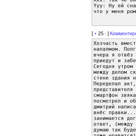
Yyy: Ну ей сн
что у меня ром
[
+
25
-
]
Комментир
Хозчасть вмес
напалмом. Полг
вчера я отвёз 
приедут и забе
Сегодня утром 
между делом с
стене здания н
Переделал акт,
представителя 
смартфон звяка
посмотрел и об
дмитрий написа
внёс правки..
занимается дог
ответ, (между 
думаю так буде
тоже нравится)