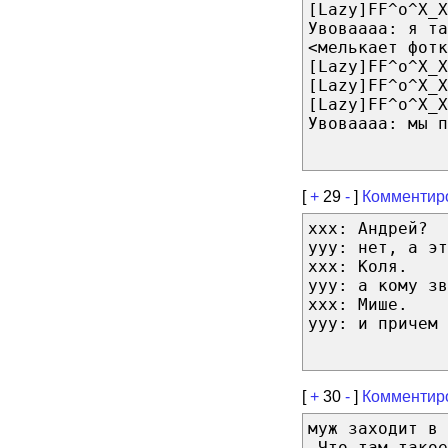
[Lazy]FF^o^X_X
Увоваааа: я та
<мелькает фотк
[Lazy]FF^o^X_X
[Lazy]FF^o^X_X
[Lazy]FF^o^X_X
Увоваааа: мы п
[
+
29
-
]
Комментир
xxx: Андрей?
yyy: нет, а эт
xxx: Коля.
yyy: а кому зв
xxx: Мише.
yyy: и причем 
[
+
30
-
]
Комментир
муж заходит в 
-Что там такое