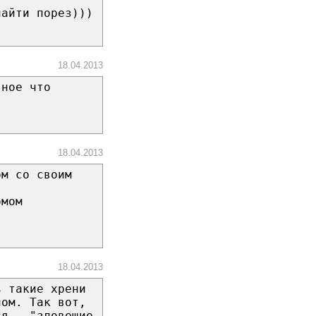
найти порез)))
18.04.2013
вное что
18.04.2013
ом со своим
омом
18.04.2013
ь такие хрени
ном. Так вот,
ся - "зловещие