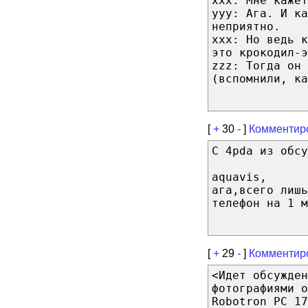
xxx: Мне каже
yyy: Ага. И к
неприятно.
xxx: Но ведь к
это крокодил-э
zzz: Тогда он 
(вспомнили, ка
[
+
30
-
]
Комментир
С 4pda из обсу
aquavis,
ага,всего лишь
телефон на 1 м
[
+
29
-
]
Комментир
<Идет обсужден
фотографиями о
Robotron PC 17