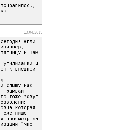
 понравилось,
тка
18.04.2013
 сегодня жгли
диционер,
 пятницу к нам
я утилизации и
чен к внешней
ил
 и слышу как
в трамвай
ого тоже зовут
позволения
ровна которая
 тоже пишет
 я просмотрела
лизации "мне