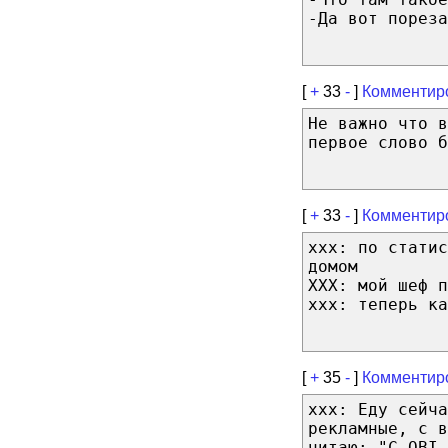
-Да вот пореза
[
+
33
-
]
Комментир
Не важно что в
первое слово б
[
+
33
-
]
Комментир
ххх: по статис
домом
ХХХ: мой шеф п
ххх: теперь ка
[
+
35
-
]
Комментир
xxx: Еду сейч
рекламные, с 
читаю: "С OBI 