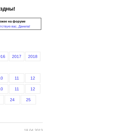
ездны!
ежее на форуме
тствую вас, Данила!
016
2017
2018
10
11
12
10
11
12
24
25
18.04.2013