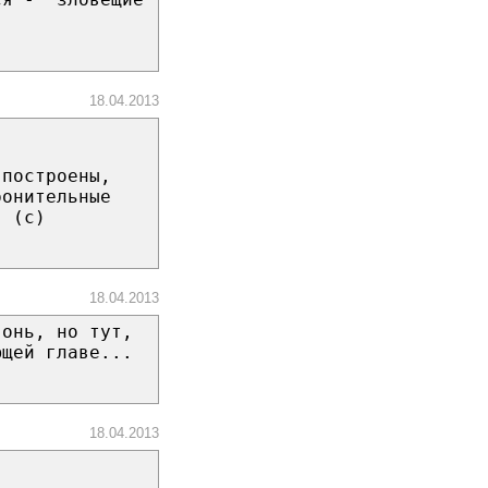
18.04.2013
 построены,
ронительные
) (с)
18.04.2013
гонь, но тут,
ющей главе...
18.04.2013