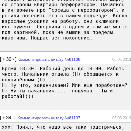
со стороны квартиры перфоратором. Начались
в интернете про "соседа с перфоратором", и
решили поселить его в нашем подъезде. Когда
взрослые уходили на работу, они включали
инструмент. Сверлили в одном и том же месте
под картиной, пока не вышли за пределы
квартиры. Подрастает поколение…
[
+
30
-
]
Комментировать цитату №81108
05.05.2013
Время 18:30. Рабочий день до 18:00. Работы
много. Начальник отдела (Н) обращается к
подчинённым (П).
Н: Ну что, заканчиваем? Или ещё поработаем?
П: Ну ты начальник....- подумав - Ты и
работай!)))
[
+
34
-
]
Комментировать цитату №81107
05.05.2013
xxx: Понял, что надо все таки подстричься,