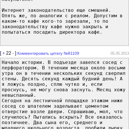
Интернет законодательство еще смешней.
Опять же, по аналогии с реалом. Допустим в
каком-то кафе кого-то зарезали, то по
законодательству кафе нужно закрыть и
попытаться посадить директора кафе.
[
+
22
-
]
Комментировать цитату №81109
05.05.2013
Начало истории. В подъезде завелся сосед с
перфоратором. В течении месяца около восьми
утра он в течении нескольких секунд сверлил
стены. Десять секунд каждый будний день! А
я ложусь поздно, сплю чутко и, если
проснусь, не могу снова заснуть. Месяц хожу
невыспанный.
Сегодня на лестничной площадке этажом ниже
сосед со шпателем заделывает цементом
отверстие возле двери. Спрашиваю, мол, что
случилось? Пытались вскрыть? Все оказалось
поэтичнее. Два сына его, среднего и
младшего школьного возраста, пробили дырку