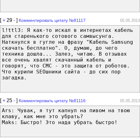
[
+
29
-
]
Комментировать цитату №81117
05.05.2013
l!ttl3: Я как-то искал в интернетах кабель
для старенького сотового самвысунга.
Наткнулся в гугле на фразу "Кабель Samsung
скачать бесплатно". О, думаю, до чего
техника дошла... Залез, читаю. В отзывах
все очень хвалят скачанный кабель и
говорят, что СМС - это защита от роботов.
Что курили SEOшники сайта - до сих пор
загадка.
[
+
25
-
]
Комментировать цитату №81116
05.05.2013
Ars: Чувак, я тут капнул на пивом на твою
клаву, как мне это убрать?
Maks: Быстро! Это нада убрать быстро!