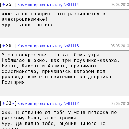
[
+
25
-
]
Комментировать цитату №81114
05.05.2013
ххх: а он говорит, что разбирается в
электродинамике!
ууу: гуглит он все...
[
+
26
-
]
Комментировать цитату №81113
05.05.2013
Утро воскресенья. Пасха. Семь утра.
Наблюдаю в окно, как три грузчика-казаха:
Ринат, Кайрат и Азамат, принимают
христианство, причащаясь кагором под
руководством его святейшества дворника
Григория.
[
+
33
-
]
Комментировать цитату №81112
05.05.2013
xxx: В отличие от тебя у меня пятерка по
русскому была, а не тройка.
yyy: Да ладно тебе, оценки ничего не
значат.