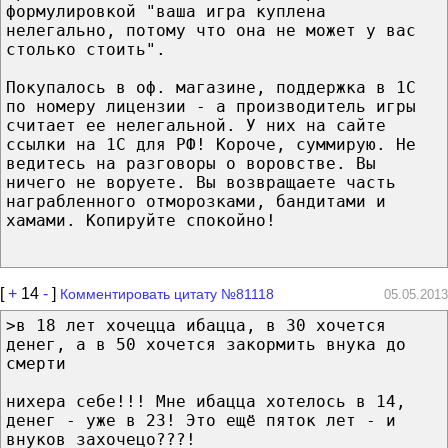
формулировкой "ваша игра куплена
нелегально, потому что она не может у вас
столько стоить".
Покупалось в оф. магазине, поддержка в 1С
по номеру лицензии - а производитель игры
считает ее нелегальной. У них на сайте
ссылки на 1С для РФ! Короче, суммирую. Не
ведитесь на разговоры о воровстве. Вы
ничего не воруете. Вы возвращаете часть
награбленного отморозками, бандитами и
хамами. Копируйте спокойно!
[
+
14
-
]
Комментировать цитату №81118
05.05.2013
>в 18 лет хочецца ибацца, в 30 хочется
денег, а в 50 хочется закормить внука до
смерти
нихера себе!!! Мне ибацца хотелось в 14,
денег - уже в 23! Это ещё пяток лет - и
внуков захочецо???!