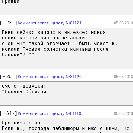
Правда
[
+
23
-
]
Комментировать цитату №81121
05.05.2013
Ввел сейчас запрос в яндексе: новая
солистка найтвиш после аньки.
А он мне такой отвечает : быть может вы
искали "новая солистка найтвиш после
баньки"? ^^
[
+
26
-
]
Комментировать цитату №81120
05.05.2013
смс от девушки:
"Поняла.Объясни!"
[
+
64
-
]
Комментировать цитату №81119
05.05.2013
Про пиратство.
Если вы, господа паблишеры и иже с ними, не