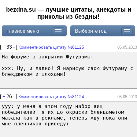
bezdna.su — лучшие цитаты, анекдоты и
приколы из бездны!
Главное меню
Выберите год
[
+
33
-
]
Комментировать цитату №81125
05.05.2013
На форуме о закрытии Футурамы:
xxx: Ну, и ладно! Я нарисую свою Футураму с
блекджеком и шлюхами!
[
+
26
-
]
Комментировать цитату №81124
05.05.2013
yyy: у меня в этом году набор яиц
победителей! я их до окраски блендаметом
мазала как в рекламе, теперь жду пока они
мне пленников приведут