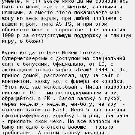
умеете, и (!) вовсе никогда не собираетесь
быть со мной, как с клиентом, хорошими и
няшными, а вместо этого показываете мне
жопу во весь экран, при любой проблеме с
вашей игрой, типа AS IS, и при этом
обвиняете меня в "воровстве" (не заплатил
1000 р за отсутствующую поддержку и глючную
игру, о боже)?
Купил когда-то Duke Nukem Forever.
Супермегаверсию с доступом на специальный
сайт с бонусами. Официально, от 1С, с
активацией только через steam! 1000 р. Ок,
принес домой, распаковал, иду на сайт с
контентом, ввожу код с флаера из коробки.
"Этот код уже использован". Писал подробное
письмо в 1С - "мы не поддерживаем игру,
обращайтесь в 2K". Завел заявку в тукее,
через неделю - неделю, ей-богу, не вру! -
ответил какой-то Karl. Меня 5 раз просили
сфотографировать коробку с игрой, два раза
- прислать скан чека. На все вопросы не
было ни одного ответа вообще - только
требования. А потом заявку закрыли с