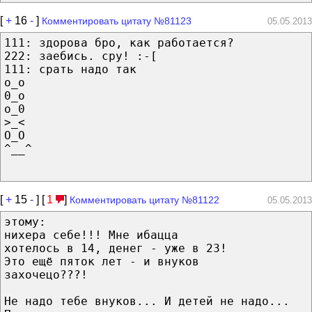
[
+
16
-
]
Комментировать цитату №81123
05.05.2013
111: здорова бро, как работается?
222: заебись. сру! :-[
111: срать надо так
о_о
0_о
о_0
>_<
О_О
^__^
[
+
15
-
] [
1
]
Комментировать цитату №81122
05.05.2013
этому:
нихера себе!!! Мне ибацца
хотелось в 14, денег - уже в 23!
Это ещё пяток лет - и внуков
захочецо???!
Не надо тебе внуков... И детей не надо...