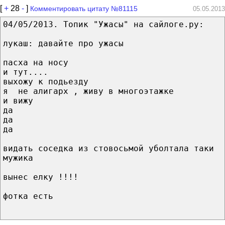
[
+
28
-
]
Комментировать цитату №81115
05.05.2013
04/05/2013. Топик "Ужасы" на сайлоге.ру:
лукаш: давайте про ужасы
пасха на носу
и тут....
выхожу к подьезду
я не алигарх , живу в многоэтажке
и вижу
да
да
да
видать соседка из стовосьмой уболтала таки
мужика
вынес елку !!!!
фотка есть