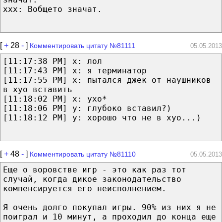
xxx: Вобщето значат.
[
+
28
-
]
Комментировать цитату №81111
05.05.2013
[11:17:38 PM] x: лол
[11:17:43 PM] x: я терминатор
[11:17:55 PM] x: пытался джек от наушников
в хуо вставить
[11:18:02 PM] x: ухо*
[11:18:06 PM] y: глубоко вставил?)
[11:18:12 PM] y: хорошо что не в хуо...)
[
+
48
-
]
Комментировать цитату №81110
05.05.2013
Еще о воровстве игр - это как раз тот
случай, когда дикое законодательство
компенсируется его неисполнением.
Я очень долго покупал игры. 90% из них я не
поиграл и 10 минут, а проходил до конца еще