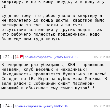
квартиру, и не к кому-нибудь, а к депутату
:D
cудя по тому что добро упало в квартиру а
не пролетело до конца шахты, квартира была
расширена за счет шахты и за счет
отсутствия вентиляции у других людей. так
что рабочего полностью поддерживаю, надо
было еще лом туда кинуть
[
+
22
-
] [
4
]
Комментировать цитату №85195
05.08.2013
В очередной раз убеждаюсь, КВН - правильно
назвали, клуб веселых и находчивых!
Находчивость проявляется буквально во всем!
Сегодня по ТВ. Игра на кубок мэра Москвы. В
зале рядом с Собяниным сидит Маслюков-
младший и объясняет ему смысл шуток!!!
[
+
24
-
]
Комментировать цитату №85194
05.08.2013