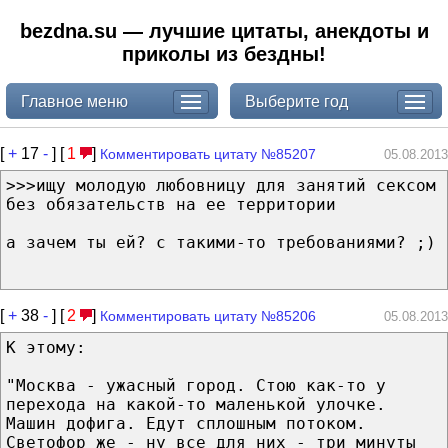
bezdna.su — лучшие цитаты, анекдоты и
приколы из бездны!
Главное меню
Выберите год
[
+
17
-
] [
1
]
Комментировать цитату №85207
05.08.2013
>>>ищу молодую любовницу для занятий сексом
без обязательств на ее территории
а зачем ты ей? с такими-то требованиями? ;)
[
+
38
-
] [
2
]
Комментировать цитату №85206
05.08.2013
К этому:
"Москва - ужасный город. Стою как-то у
перехода на какой-то маленькой улочке.
Машин дофига. Едут сплошным потоком.
Светофор же - ну все для них - три минуты