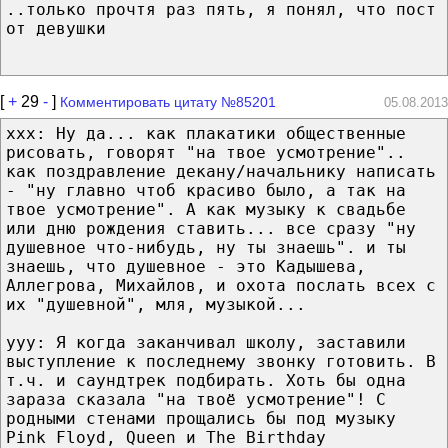
..только прочтя раз пять, я понял, что пост
от девушки
[
+
29
-
]
Комментировать цитату №85201
05.08.2013
ххх: Ну да... как плакатики общественные
рисовать, говорят "на твое усмотрение"..
как поздравление декану/начальнику написать
- "ну главно чтоб красиво было, а так на
твое усмотрение". А как музыку к свадьбе
или дню рождения ставить... все сразу "ну
душевное что-нибудь, ну ты знаешь". и ты
знаешь, что душевное - это Кадышева,
Аллегрова, Михайлов, и охота послать всех с
их "душевной", мля, музыкой...
ууу: Я когда заканчивал школу, заставили
выступление к последнему звонку готовить. В
т.ч. и саундтрек подбирать. Хоть бы одна
зараза сказала "на твоё усмотрение"! С
родными стенами прощались бы под музыку
Pink Floyd, Queen и The Birthday