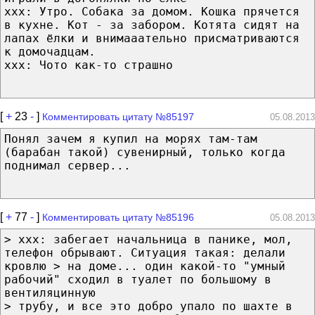
xxx: Утро. Собака за домом. Кошка прячется
в кухне. Кот - за забором. Котята сидят на
лапах ёлки и внимааательно присматриваются
к домочадцам.
xxx: Чото как-то страшно
[
+
23
-
]
Комментировать цитату №85197
05.08.2013
Понял зачем я купил на морях там-там
(барабан такой) сувенирный, только когда
поднимал сервер...
[
+
77
-
]
Комментировать цитату №85196
05.08.2013
> ххх: забегает начальница в панике, мол,
телефон обрывают. Ситуация такая: делали
кровлю > на доме... один какой-то "умный
рабочий" сходил в туалет по большому в
вентиляцинную
> трубу, и все это добро упало по шахте в