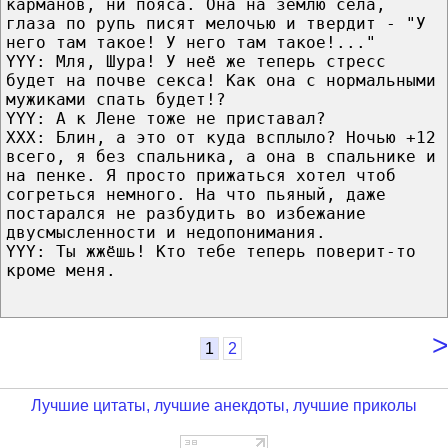
карманов, ни пояса. Она на землю села,
глаза по рупь писят мелочью и твердит - "У
него там такое! У него там такое!..."
YYY: Мля, Шура! У неё же теперь стресс
будет на почве секса! Как она с нормальными
мужиками спать будет!?
YYY: А к Лене тоже не приставал?
XXX: Блин, а это от куда всплыло? Ночью +12
всего, я без спальника, а она в спальнике и
на пенке. Я просто прижаться хотел чтоб
согреться немного. На что пьяный, даже
постарался не разбудить во избежание
двусмысленности и недопонимания.
YYY: Ты жжёшь! Кто тебе теперь поверит-то
кроме меня.
>
1
2
Лучшие цитаты, лучшие анекдоты, лучшие приколы