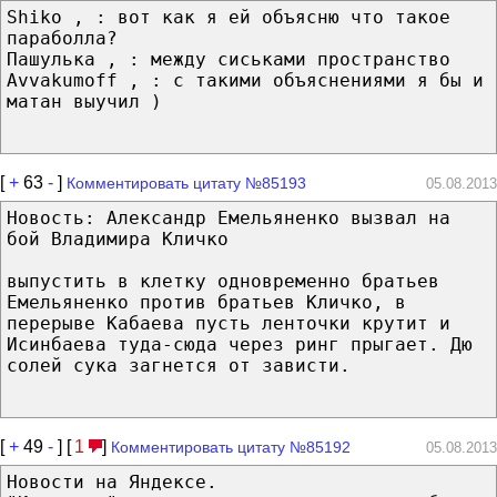
Shiko , : вот как я ей объясню что такое
параболла?
Пашулька , : между сиськами пространство
Avvakumoff , : с такими объяснениями я бы и
матан выучил )
[
+
63
-
]
Комментировать цитату №85193
05.08.2013
Новость: Александр Емельяненко вызвал на
бой Владимира Кличко
выпустить в клетку одновременно братьев
Емельяненко против братьев Кличко, в
перерыве Кабаева пусть ленточки крутит и
Исинбаева туда-сюда через ринг прыгает. Дю
солей сука загнется от зависти.
[
+
49
-
] [
1
]
Комментировать цитату №85192
05.08.2013
Новости на Яндексе.