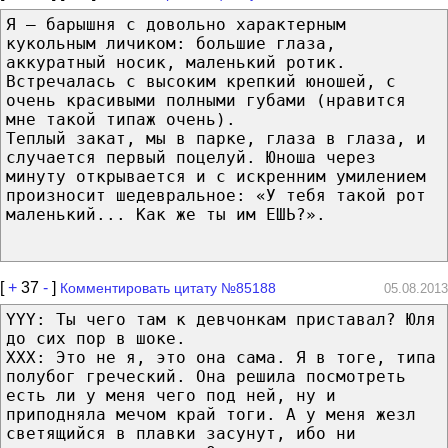
Я — барышня с довольно характерным
кукольным личиком: большие глаза,
аккуратный носик, маленький ротик.
Встречалась с высоким крепкий юношей, с
очень красивыми полными губами (нравится
мне такой типаж очень).
Теплый закат, мы в парке, глаза в глаза, и
случается первый поцелуй. Юноша через
минуту открывается и с искренним умилением
произносит шедевральное: «У тебя такой рот
маленький... Как же ты им ЕШЬ?».
[
+
37
-
]
Комментировать цитату №85188
05.08.2013
YYY: Ты чего там к девчонкам приставал? Юля
до сих пор в шоке.
XXX: Это не я, это она сама. Я в тоге, типа
полубог греческий. Она решила посмотреть
есть ли у меня чего под ней, ну и
приподняла мечом край тоги. А у меня жезл
светящийся в плавки засунут, ибо ни