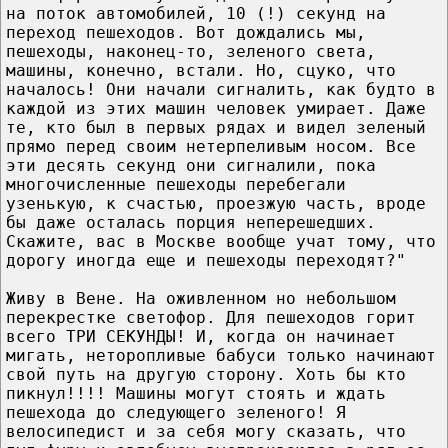
на поток автомобилей, 10 (!) секунд на
переход пешеходов. Вот дождались мы,
пешеходы, наконец-то, зеленого света,
машины, конечно, встали. Но, сцуко, что
началось! Они начали сигналить, как будто в
каждой из этих машин человек умирает. Даже
те, кто был в первых рядах и видел зеленый
прямо перед своим нетерпеливым носом. Все
эти десять секунд они сигналили, пока
многочисленные пешеходы перебегали
узенькую, к счастью, проезжую часть, вроде
бы даже осталась порция неперешедших.
Скажите, вас в Москве вообще учат тому, что
дорогу иногда еще и пешеходы переходят?"
Живу в Вене. На оживленном но небольшом
перекрестке светофор. Для пешеходов горит
всего ТРИ СЕКУНДЫ! И, когда он начинает
мигать, неторопливые бабуси только начинают
свой путь на другую сторону. Хоть бы кто
пикнул!!!! Машины могут стоять и ждать
пешехода до следующего зеленого! Я
велосипедист и за себя могу сказать, что