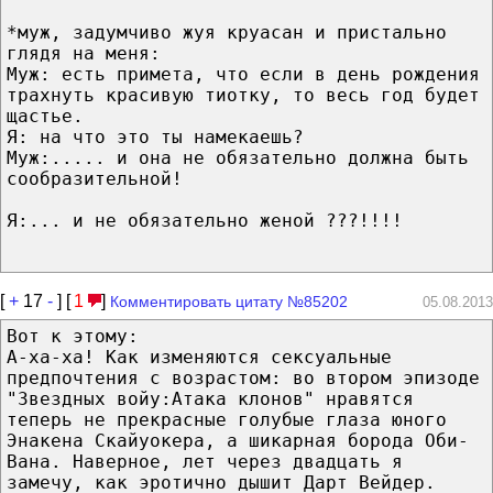
*муж, задумчиво жуя круасан и пристально
глядя на меня:
Муж: есть примета, что если в день рождения
трахнуть красивую тиотку, то весь год будет
щастье.
Я: на что это ты намекаешь?
Муж:..... и она не обязательно должна быть
сообразительной!
Я:... и не обязательно женой ???!!!!
[
+
17
-
] [
1
]
Комментировать цитату №85202
05.08.2013
Вот к этому:
А-ха-ха! Как изменяются сексуальные
предпочтения с возрастом: во втором эпизоде
"Звездных войy:Атака клонов" нравятся
теперь не прекрасные голубые глаза юного
Энакена Скайуокера, а шикарная борода Оби-
Вана. Наверное, лет через двадцать я
замечу, как эротично дышит Дарт Вейдер.