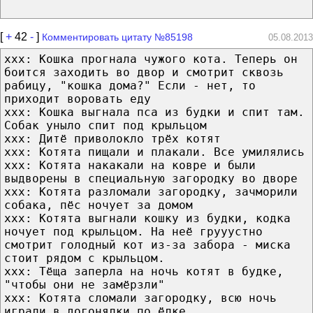
[
+
42
-
]
Комментировать цитату №85198
05.08.2013
xxx: Кошка прогнала чужого кота. Теперь он
боится заходить во двор и смотрит сквозь
рабицу, "кошка дома?" Если - нет, то
приходит воровать еду
xxx: Кошка выгнала пса из будки и спит там.
Собак уныло спит под крыльцом
xxx: Дитё приволокло трёх котят
xxx: Котята пищали и плакали. Все умилялись
xxx: Котята накакали на ковре и были
выдворены в специальную загородку во дворе
xxx: Котята разломали загородку, зачморили
собака, пёс ночует за домом
xxx: Котята выгнали кошку из будки, кодка
ночует под крыльцом. На неё грууустно
смотрит голодный кот из-за забора - миска
стоит рядом с крыльцом.
xxx: Тёща заперла на ночь котят в будке,
"чтобы они не замёрзли"
xxx: Котята сломали загородку, всю ночь
играли в догонялки по ёлке