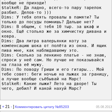
вообще не приходи!
$talkeR: Да ладно, всего-то пару тарелок
разбил. Делов-то )))
Dims: У тебя опять провалы в памяти? Ты
только до посуды помнишь? Дальше нет?
Dims: В общем, с тебя 10 тыр. за шкаф и
окно. Ещё столько же за химчистку дивана и
ковра.
Dims: Два литра валерьянки коту за
компенсацию шока от полёта из окна. И ящик
пива мне, как наблюдавшему это.
Dims: Сколько за ленкино платье - не знаю,
спроси у неё сам. Но лучше не показывайся
на глаза её мужу.
Dims: По поводу Гриши и его гитары... Мой
тебе совет: беги ночью на лыжах за границу,
а лучше вообще съёбывай на Марс!
$talkeR: Какие лыжи? Лето на дворе! Ты
чего, дебил? И какой нахуй Марс?
[
+
21
-
]
Комментировать цитату №85203
05.08.2013