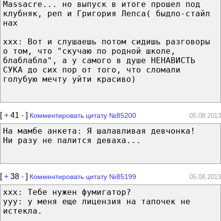
Massacre... но выпуск в итоге прошел под
клубняк, реп и Григория Лепса( быдло-стайл
нах
ххх: Вот и слушаешь потом сидишь разговоры
о том, что "скучаю по родной школе,
блаблабла", а у самого в душе НЕНАВИСТЬ
СУКА до сих пор от того, что сломали
голубую мечту уйти красиво)
[
+
41
-
]
Комментировать цитату №85200
05.08.2013
На мамбе анкета: Я шалавливая девчонка!
Ни разу не палится деваха...
[
+
38
-
]
Комментировать цитату №85199
05.08.2013
xxx: Тебе нужен фумигатор?
yyy: у меня еще лицензия на тапочек не
истекла.