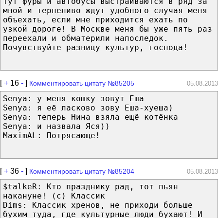
тут фуры и автобусы выстраиваются в ряд за
мной и терпеливо ждут удобного случая меня
объехать, если мне приходится ехать по
узкой дороге! В Москве меня бы уже пять раз
переехали и обматерили напоследок.
Почувствуйте разницу культур, господа!
[
+
16
-
]
Комментировать цитату №85205
05.08.2013
Senya: у меня кошку зовут Еша
Senya: я её ласково зову Еша-хуеша)
Senya: теперь Нина взяла ещё котёнка
Senya: и назвала Яся))
MaximAL: Потрясающе!
[
+
36
-
]
Комментировать цитату №85204
05.08.2013
$talkeR: Кто празднику рад, тот пьян
накануне! (с) Классик
Dims: Классик хренов, не приходи больше
бухим туда, где культурные люди бухают! И