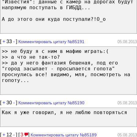
"Известия": данные с камер на дорогах будут
напрямую поступать в ГИБДД...
А до этого они куда поступали?!O_o
[
+
33
-
]
Комментировать цитату №85191
05.08.2013
>> не буду я с ним в мафию играть:(
>> а что не так-то?
>> да у него фантазия бешеная, под его
"город засыпает - просыпается гопота"
проснулись все! видимо, мля, посмотреть на
гопоту...
[
+
30
-
]
Комментировать цитату №85190
05.08.2013
Как я уже говорил, я не люблю повторяться
[
+
12
-
] [
3
]
Комментировать цитату №85189
05.08.2013