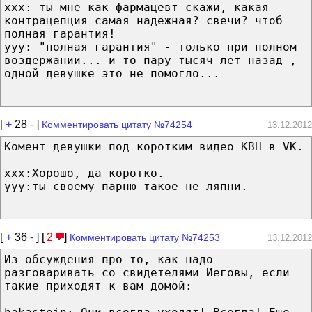
ххх: ты мне как фармацевт скажи, какая
контрацепция самая надежная? свечи? чтоб
полная гарантия!
ууу: "полная гарантия" - только при полном
воздержании... и то пару тысяч лет назад ,
одной девушке это не помогло...
[
+
28
-
]
Комментировать цитату №74254
13.12.2012
Комент девушки под коротким видео КВН в VK.
xxx:Хорошо, да коротко.
yyy:ты своему парню такое не ляпни.
[
+
36
-
] [
2
]
Комментировать цитату №74253
13.12.2012
Из обсуждения про то, как надо
разговаривать со свидетелями Иеговы, если
такие приходят к вам домой: