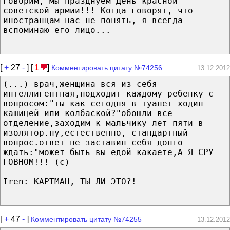
говорим, мы празднуем День красной
советской армии!!! Когда говорят, что
иностранцам нас не понять, я всегда
вспоминаю его лицо...
[
+
27
-
] [
1
]
Комментировать цитату №74256
13.12.2012
(...) врач,женщина вся из себя
интеллигентная,подходит каждому ребенку с
вопросом:"ты как сегодня в туалет ходил-
кашицей или колбаской?"обошли все
отделение,заходим к мальчику лет пяти в
изолятор.ну,естественно, стандартный
вопрос.ответ не заставил себя долго
ждать:"может быть вы едой какаете,А Я СРУ
ГОВНОМ!!! (c)
Iren: КАРТМАН, ТЫ ЛИ ЭТО?!
[
+
47
-
]
Комментировать цитату №74255
13.12.2012