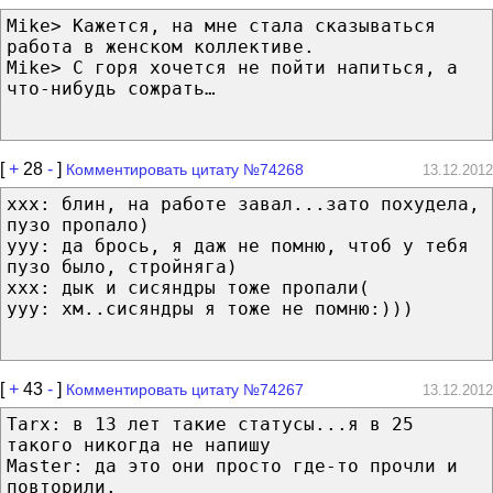
Mike> Кажется, на мне стала сказываться
работа в женском коллективе.
Mike> С горя хочется не пойти напиться, а
что-нибудь сожрать…
[
+
28
-
]
Комментировать цитату №74268
13.12.2012
xxx: блин, на работе завал...зато похудела,
пузо пропало)
yyy: да брось, я даж не помню, чтоб у тебя
пузо было, стройняга)
xxx: дык и сисяндры тоже пропали(
yyy: хм..сисяндры я тоже не помню:)))
[
+
43
-
]
Комментировать цитату №74267
13.12.2012
Tarx: в 13 лет такие статусы...я в 25
такого никогда не напишу
Master: да это они просто где-то прочли и
повторили.