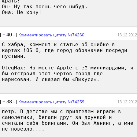
жрать!
Он: Ну так поешь чего нибудь.
Она: Не хочу!
[
+
40
-
]
Комментировать цитату №74260
13.12.2012
С хабра, коммент к статье об ошибке в
картах iOS 6, где город обозначен посреди
пустыни.
OlegMax: На месте Apple с её миллиардами, я
бы отстроил этот чертов город где
нарисован. И сказал бы «Выкуси».
[
+
38
-
]
Комментировать цитату №74259
13.12.2012
петр: В детстве мы с приятелем играли в
самолетики, бегали друг за дружкой и
считали себя боингами. Он был Женинг, а мне
не повезло....