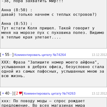
-38, пора захватить мир!!!
Анна (8:50) :
давай) только начнем с теплых островов?)
Анна (8:53) :
Тут кстати Коля пришел. Такой говорит у
меня на морозе пух с пуховика полез. Видимо
в теплые края улетает....
[
+
55
-
]
Комментировать цитату №74264
13.12.2012
ХХХ: Фраза "Запишите номер моего айфона",
услышанная в дебрях офиса, безусловно стала
одной из самых пафосных, услышанных мною за
всю жизнь.
[
+
40
-
] [
2
]
Комментировать цитату №74263
13.12.2012
ххх: По поводу моды – спрос рождает
предложение. Во всех магазинах мира