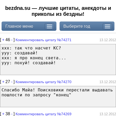
bezdna.su — лучшие цитаты, анекдоты и
приколы из бездны!
Главное меню
Выберите год
[
+
46
-
]
Комментировать цитату №74271
13.12.2012
xxx: так что насчет КС?
yyy: создавай!
xxx: я про конец света...
yyy: похуй! создавай!
[
+
27
-
]
Комментировать цитату №74270
13.12.2012
Спасибо Майа! Поисковики перестали выдавать
пошлости по запросу "конец"
[
+
38
-
]
Комментировать цитату №74269
13.12.2012