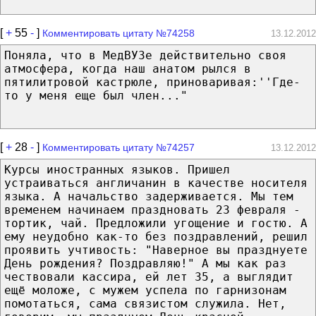
[
+
55
-
]
Комментировать цитату №74258
13.12.2012
Поняла, что в МедВУЗе действительно своя
атмосфера, когда наш анатом рылся в
пятилитровой кастрюле, приноваривая:''Где-
то у меня еще был член..."
[
+
28
-
]
Комментировать цитату №74257
13.12.2012
Курсы иностранных языков. Пришел
устраиваться англичанин в качестве носителя
языка. А начальство задерживается. Мы тем
временем начинаем праздновать 23 февраля -
тортик, чай. Предложили угощение и гостю. А
ему неудобно как-то без поздравлений, решил
проявить учтивость: "Наверное вы празднуете
День рождения? Поздравляю!" А мы как раз
чествовали кассира, ей лет 35, а выглядит
ещё моложе, с мужем успела по гарнизонам
помотаться, сама связистом служила. Нет,