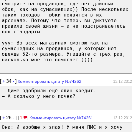
смотрите на продавцов, где нет длинных
юбок, как на сумасшедших)) После нескольких
таких походов – юбки появятся в их
арсенале. Потому что теперь вы диктуете
правила своей жизни – а не подстраиваетесь
под стандарты.
ууу: Во всех магазинах смотрю как на
сумасшедших на продавцов, у которых нет
одежды 52-го размера. Угадайте с трех раз,
насколько мне это помогает ))))
[
+
34
-
]
Комментировать цитату №74262
13.12.2012
— Диме одобрили ещё один кредит.
— А сколько у него почек?
[
+
26
-
] [
1
]
Комментировать цитату №74261
13.12.2012
Она: И вообще я злая! У меня ПМС и я хочу