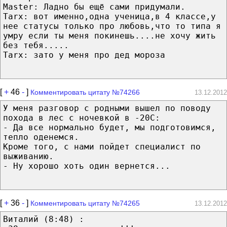
Master: Ладно бы ещё сами придумали.
Tarx: вот именно,одна ученица,в 4 классе,у
нее статусы только про любовь,что то типа я
умру если ты меня покинешь....не хочу жить
без тебя.....
Tarx: зато у меня про дед мороза
[
+
46
-
]
Комментировать цитату №74266
13.12.2012
У меня разговор с родными вышел по поводу
похода в лес с ночевкой в -20С:
- Да все нормально будет, мы подготовимся,
тепло оденемся.
Кроме того, с нами пойдет специалист по
выживанию.
- Ну хорошо хоть один вернется...
[
+
36
-
]
Комментировать цитату №74265
13.12.2012
Виталий (8:48) :