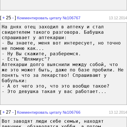
[
+
25
-
]
Комментировать цитату №106767
13.12.2014
На днях отец заходил в аптеку и стал
свидетелем такого разговора. Бабушка
спрашивает у аптекарши:
- Вы знаете, меня вот интересует, но точно
не помню как...
- Ну Вы скажите, разберемся.
- Есть "Юлямиус"?
Аптекарши долго выяснили между собой, что
же это может быть, даже по базе пробили. Не
понять что за лекарство! Спрашивают у
бабульки:
- А от чего это, что это вообще такое?
- Это девушка такая у вас работает...
[
+
27
-
]
Комментировать цитату №106766
13.12.2014
Вот заводят люди себе семьи, находят
девушек, обзаводятся хобби, а потом