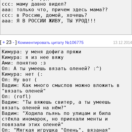
ccc: маму давно видел?
aaa: только что, причем здесь мама??
ccc: в Россию, домой, хочешь?
aaa: Я В РОССИИ ЖИВУ, ТЫ УРОД!!!
[
+
23
-
]
Комментировать цитату №106775
13.12.2014
Кимура: у меня дофига пряжи
Кимура: я из нее вяжу
Ами: понятно :з
Ол: А ты умеешь вязать оленей? :^)
Кимура: нет (:
Ол: Ну вот (
Вадим: Как много смыслов можно вложить в
"вязать оленей"
Ол: (rofl)
Вадим: "Ты вяжешь свитер, а ты умеешь
вязать оленей на нём?"
Вадим: "Ходила пьянь по улицам и била
стёкла иномарок, но приехали менты и
повязали этих оленей"
Ол: "Мягкая игрушка "Олень", вязаная"