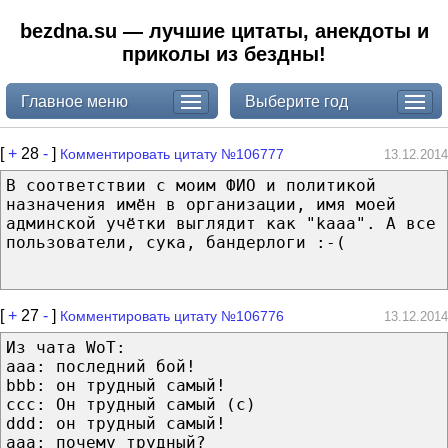
bezdna.su — лучшие цитаты, анекдоты и
приколы из бездны!
Главное меню
Выберите год
[
+
28
-
]
Комментировать цитату №106777
13.12.2014
В соответствии с моим ФИО и политикой
назначения имён в организации, имя моей
админской учётки выглядит как "kaaa". А все
пользователи, сука, бандерлоги :-(
[
+
27
-
]
Комментировать цитату №106776
13.12.2014
Из чата WoT:
aaa: последний бой!
bbb: он трудный самый!
ccc: Он трудный самый (c)
ddd: он трудный самый!
aaa: почему трудный?