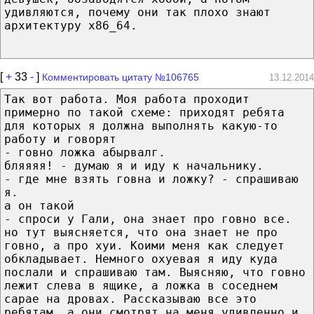
удивляются, почему они так плохо знают
архитектуру x86_64.
[
+
33
-
]
Комментировать цитату №106765
13.12.2014
Так вот работа. Моя работа проходит
примерно по такой схеме: приходят ребята
для которых я должна выполнять какую-то
работу и говорят
- говно ложка абырвалг.
бляяяя! - думаю я и иду к начальнику.
- где мне взять говна и ложку? - спрашиваю
я.
а он такой
- спроси у Гали, она знает про говно все.
но тут выясняется, что она знает не про
говно, а про хуи. Коими меня как следует
обкладывает. Немного охуевая я иду куда
послали и спрашиваю там. Выясняю, что говно
лежит слева в ящике, а ложка в соседнем
сарае на дровах. Рассказываю все это
ребятам, а они смотрят на меня удивленно и