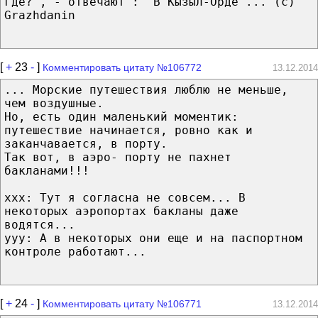
где?", - отвечают : "В Кызыл-Орде"... (c)
Grazhdanin
[
+
23
-
]
Комментировать цитату №106772
13.12.2014
... Морские путешествия люблю не меньше,
чем воздушные.
Но, есть один маленький моментик:
путешествие начинается, ровно как и
заканчавается, в порту.
Так вот, в аэро- порту не пахнет
бакланами!!!
xxx: Тут я согласна не совсем... В
некоторых аэропортах бакланы даже
водятся...
yyy: А в некоторых они еще и на паспортном
контроле работают...
[
+
24
-
]
Комментировать цитату №106771
13.12.2014