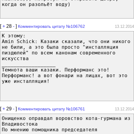
когда он разольёт воду)
[
+
28
-
]
Комментировать цитату №106762
13.12.2014
К этому:
Amin Schick: Казаки сказали, что они никого
не били, а это была просто "инсталляция
пиздюлей" по всем канонам современного
искусства
__________________
Темнота ваши казаки. Перформанс это!
Перформанс! а вот фонари на лицах, вот это
уже инсталляция!
[
+
29
-
]
Комментировать цитату №106761
13.12.2014
Онищенко оправдал воровство кота-гурмана из
Владивостока
По мнению помощника председателя