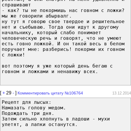
спрашивают
- как? ты не покормишь нас говном с ложки?
мы же говорили абырвалг.
ну тут я говорю свое твердое и решительное
нет и съебываю. Тогда они идут к другому
начальнику, который слабо понимает
человеческую речь и говорят, что не умеют
есть говно ложкой. И он такой весь в белом
поручает мне: разберись! покорми их говном
с ложки!
вот поэтому я уже который день бегаю с
говном и ложками и ненавижу всех.
[
+
29
-
]
Комментировать цитату №106764
13.12.2014
Рецепт для лысых:
Намазать голову медом.
Подождать три дня.
Затем сильно хлопнуть в ладоши - мухи
улетят, а лапки останутся.