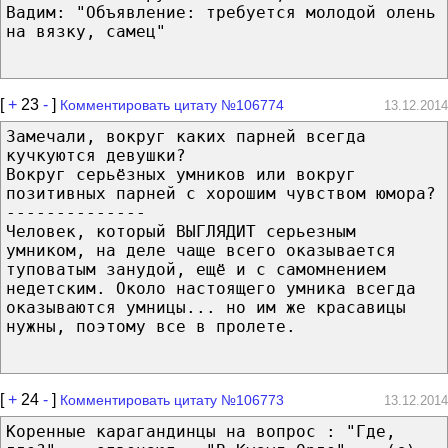
Вадим: "Объявление: требуется молодой олень
на вязку, самец"
[
+
23
-
]
Комментировать цитату №106774
13.12.2014
Замечали, вокруг каких парней всегда
кучкуются девушки?
Вокруг серьёзных умников или вокруг
позитивных парней с хорошим чувством юмора?
--------------
Человек, который ВЫГЛЯДИТ серьезным
умником, на деле чаще всего оказывается
туповатым занудой, ещё и с самомнением
недетским. Около настоящего умника всегда
оказываются умницы... но им же красавицы
нужны, поэтому все в пролете.
[
+
24
-
]
Комментировать цитату №106773
13.12.2014
Коренные карагандинцы на вопрос : "Где,