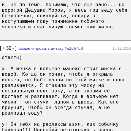
и, не по теме. понимаю, что еще рано... но
дорогой Дедушка Мороз, я весь год веду себя
безупречно, пожалуйста, подари в
наступающем году понимание любимого
человека и счастливую совместную жизнь.
[
+
32
-
]
Комментировать цитату №106763
13.12.2014
ответы)
х: У щенка в вольере-манеже стоит миска с
водой. Когда он хочет, чтобы я открыла
вольер, он бьёт лапой по этой миске и вода
разливается. Я ставила эту миску на
специальную подставку, а он зубами её
достаёт и разливает. Когда в вольере нет
миски - он стучит лапой в дверь. Как его
приучит, чтобы он всегда стучал, а не
разливал воду?
у: Он тебя на рефлексы взял, как собачку
Павлова))) Попробуй не открывать дверь,