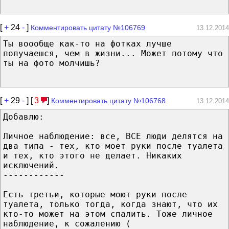
[
+
24
-
]
Комментировать цитату №106769
13.12.2014
Ты воообще как-то на фотках лучше
получаешся, чем в жизни... Может потому что
ты на фото молчишь?
[
+
29
-
] [
3
]
Комментировать цитату №106768
13.12.2014
Добавлю:
Личное наблюдение: все, ВСЕ люди делятся на
два типа - тех, кто моет руки после туалета
и тех, кто этого не делает. Никаких
исключений.
------------
Есть третьи, которые моют руки после
туалета, только тогда, когда знают, что их
кто-то может на этом спалить. Тоже личное
наблюдение, к сожалению (