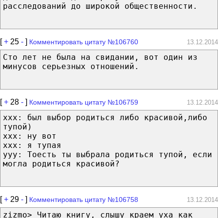
расследований до широкой общественности.
[
+
25
-
]
Комментировать цитату №106760
13.12.2014
Сто лет не была на свидании, вот один из
минусов серьезных отношений.
[
+
28
-
]
Комментировать цитату №106759
13.12.2014
xxx: был выбор родиться либо красивой,либо
тупой)
xxx: ну вот
xxx: я тупая
yyy: Тоесть ты выбрала родиться тупой, если
могла родиться красивой?
[
+
29
-
]
Комментировать цитату №106758
13.12.2014
zizmo> Читаю книгу, слышу краем уха как