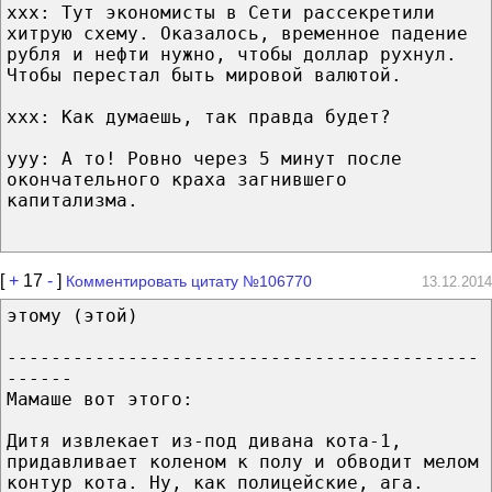
xxx: Тут экономисты в Сети рассекретили
хитрую схему. Оказалось, временное падение
рубля и нефти нужно, чтобы доллар рухнул.
Чтобы перестал быть мировой валютой.
xxx: Как думаешь, так правда будет?
yyy: А то! Ровно через 5 минут после
окончательного краха загнившего
капитализма.
[
+
17
-
]
Комментировать цитату №106770
13.12.2014
этому (этой)
-------------------------------------------
------
Мамаше вот этого:
Дитя извлекает из-под дивана кота-1,
придавливает коленом к полу и обводит мелом
контур кота. Ну, как полицейские, ага.