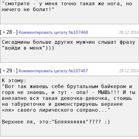
"смотрите - у меня точно такая же нога, но
ничего не болит!"
[
+
28
-
]
Комментировать цитату №107468
28.12.2014
Сисадмины больше других мужчин слышат фразу
"войди в меня")))
[
+
29
-
]
Комментировать цитату №107467
28.12.2014
К этому:
"Вот так живешь себе брутальным байкером и
горя не знаешь, и тут - опа! - МЫШЬ!!! И ты
внезапно вся такая девочка-девочка, стоишь
на табуреточке и демонстрируешь верхнее
«ля» своего лирического сопрано..."
Верхнее ля, это:"Бляяяяяяяя"???? :)