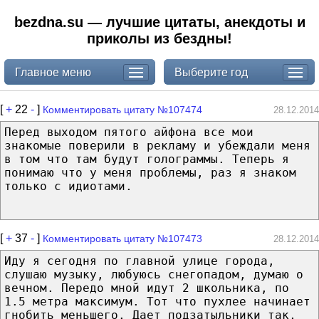
bezdna.su — лучшие цитаты, анекдоты и
приколы из бездны!
Главное меню
Выберите год
[
+
22
-
]
Комментировать цитату №107474
28.12.2014
Перед выходом пятого айфона все мои
знакомые поверили в рекламу и убеждали меня
в том что там будут голограммы. Теперь я
понимаю что у меня проблемы, раз я знаком
только с идиотами.
[
+
37
-
]
Комментировать цитату №107473
28.12.2014
Иду я сегодня по главной улице города,
слушаю музыку, любуюсь снегопадом, думаю о
вечном. Передо мной идут 2 школьника, по
1.5 метра максимум. Тот что пухлее начинает
гнобить меньшего. Дает подзатыльники так,