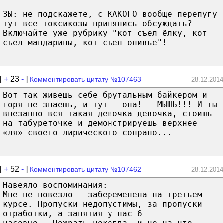
ЗЫ: не подскажете, с КАКОГО вообще перепугу
тут все токсикозы принялись обсуждать?
Включайте уже рубрику "кот съел ёлку, кот
съел мандарины, кот съел оливье"!
[
+
23
-
]
Комментировать цитату №107463
28.12.2014
Вот так живешь себе брутальным байкером и
горя не знаешь, и тут - опа! - МЫШЬ!!! И ты
внезапно вся такая девочка-девочка, стоишь
на табуреточке и демонстрируешь верхнее
«ля» своего лирического сопрано...
[
+
52
-
]
Комментировать цитату №107462
28.12.2014
Навеяло воспоминания:
Мне не повезло - забеременела на третьем
курсе. Пропуски недопустимы, за пропуски
отработки, а занятия у нас 6-
часовые...Пожрать некогда, и не на что,