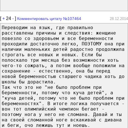
[
+
24
-
]
Комментировать цитату №107464
28.12.2014
Переводим на язык, где правильно
расставлены причины и следствия: женщине
повезло со здоровьем и все беременности
проходили достаточно легко, ПОЭТОМУ она при
наличии маленьких детей радостно продолжила
строгать все новых и новых. Если бы
полоскало три месяца без возможности хоть
чего-то сожрать, а потом вообще положили на
сохранение - естественно, она бы перед
новой беременностью старшего чадика хоть до
школы бы дорастила.
Так что это не "не было проблем при
беременности, потому что куча детей", а
"куча детей, потому что не было проблем при
беременностях". В итоге логика получается -
вон тот олимпийский чемпион бегает -
поэтому нога у него не сломана. Давай и ты
на своей сломанной ноге вскакивай с дивана
и беги, очо лежишь тут и ноешь.