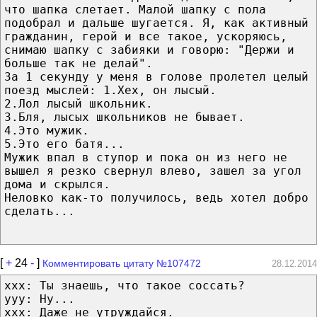
что шапка слетает. Малой шапку с пола
подобрал и дальше шугается. Я, как активный
гражданин, герой и все такое, ускоряюсь,
снимаю шапку с забияки и говорю: "Держи и
больше так не делай".
За 1 секунду у меня в голове пролетел целый
поезд мыслей: 1.Хех, он лысый.
2.Лол лысый школьник.
3.Бля, лысых школьников не бывает.
4.Это мужик.
5.Это его батя...
Мужик впал в ступор и пока он из него не
вышел я резко свернул влево, зашел за угол
дома и скрылся.
Неловко как-то получилось, ведь хотел добро
сделать...
[
+
24
-
]
Комментировать цитату №107472
28.12.2014
ххх: Ты знаешь, что такое соссать?
ууу: Ну...
ххх: Даже не утруждайся.