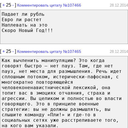
[
+
25
-
]
Комментировать цитату №107466
28.12.2014
Падает ли рубль
Евро ли растет
Наплевать на это
Скоро Новый Год!!!
[
+
25
-
]
Комментировать цитату №107465
28.12.2014
Как вычленить манипуляцию? Это когда
говорят быстро — нет пауз. Там, где нет
пауз, нет места для размышления. Речь идет
сплошным потоком, истерически-пафосная, с
многократно повторяющейся
человеконенавистнической лексикой, она
топит вас в эмоциях отчаяния, страха и
агрессии. Вы целиком и полностью во власти
говорящего. Это в принципе военные
стратегии: вы не должны размышлять, вы
слышите команду «Пли!» и где-то в
социальных сетях уже расстреливаете того,
на кого вам указали.