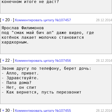
конечном итоге не даст?
[
+
20
-
]
Комментировать цитату №107457
28.12.2014
Ярослав Филимонов
под "смак май бич ап" даже видео, где
котёнок лакает молочко становится
хардкорным.
[
+
22
-
]
Комментировать цитату №107456
28.12.2014
Звоню другу по телефону, берет дочь:
- Алло, привет.
- Здравствуйте.
- Папа дома?
- Нет, он спит
- Как вернется, пусть перезвонит
[
+
30
-
]
Комментировать цитату №107455
28.12.2014