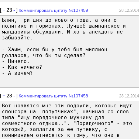
[
+
23
-
]
Комментировать цитату №107459
28.12.2014
Блин, три дня до нового года, а они о
политике и гормонах. Лучшеб шампанское и
мандарины обсуждали. И хоть анекдоты не
забывайте.
- Хаим, если бы у тебя был миллион
долларов, что бы ты сделал?
- Ничего.
- Как ничего?
- А зачем?
[
+
28
-
]
Комментировать цитату №107458
28.12.2014
Вот нравятся мне эти подруги, которые ищут
спонсора на "попутчиках", начиная со слов
типа "ищу порядочного мужчину для
совместного отдыха..". "Порядочного" - это
который, заплатив за ее путевку, с
пониманием отнесется к тому, что она в