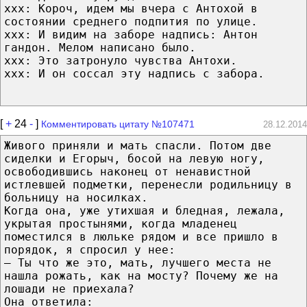
ххх: Короч, идем мы вчера с Антохой в
состоянии среднего подпития по улице.
ххх: И видим на заборе надпись: Антон
гандон. Мелом написано было.
ххх: Это затронуло чувства Антохи.
ххх: И он соссал эту надпись с забора.
[
+
24
-
]
Комментировать цитату №107471
28.12.2014
Живого приняли и мать спасли. Потом две
сиделки и Егорыч, босой на левую ногу,
освободившись наконец от ненавистной
истлевшей подметки, перенесли родильницу в
больницу на носилках.
Когда она, уже утихшая и бледная, лежала,
укрытая простынями, когда младенец
поместился в люльке рядом и все пришло в
порядок, я спросил у нее:
— Ты что же это, мать, лучшего места не
нашла рожать, как на мосту? Почему же на
лошади не приехала?
Она ответила: