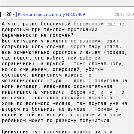
[
+
28
-
]
Комментировать цитату №107469
28.12.2014
А что, разве больничный беременным-еще-не-
декретным при тяжелом протекании
беременности не положен?
Все ситуации у каждого по-разному: один
сотрудник ногу сломал, через пару недель
все замечательно срослось и вышел (правда,
еще неделю его кабинетной работой
ограничили), а другой - тоже сломал ногу,
но со смещением, операцией, убитым
суставом, вживлением какого-то
металлического штыря... дольше полугода на
ноги вставал, едва-едва окончательная
инвалидность миновала. Вероятно, и тут то
же самое - где одна спокойно доработает
хошь до восьмого месяца, там другая уже на
втором из больницы не вылезет. Причем у
одной и той же женщины с первым и вторым
ребенком может по разному получиться.
Дискуссия тут напомнила давнюю цитату