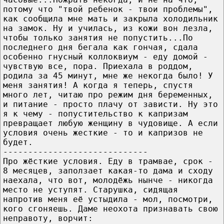
потому что "твой ребенок - твои проблемы",
как сообщила мне мать и закрыла холодильник
на замок. Ну и училась, из кожи вон лезла,
чтобы только занятия не попустить...По
последнего дня бегала как гончая, сдала
особенно гнусный коллоквиум - еду домой -
чувствую все, пора. Приехала в роддом,
родила за 45 минут, мне же некогда было! У
меня занятия! А когда я теперь, спустя
много лет, читаю про режим дня беременных,
и питание - просто плачу от зависти. Ну это
я к чему - попустительство к капризам
превращает любую женщину в чудовище. А если
условия очень жесткие - то и капризов не
будет.
-----------------------------
Про жёсткие условия. Еду в трамвае, срок -
8 месяцев, заползает какая-то дама и сходу
наехала, что вот, молодёжь нынче - никогда
место не уступят. Старушка, сидящая
напротив меня её устыдила - мол, посмотри,
кого сгоняешь. Даме неохота признавать свою
неправоту, ворчит: