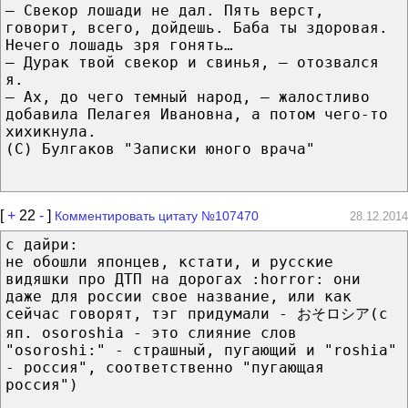
— Свекор лошади не дал. Пять верст,
говорит, всего, дойдешь. Баба ты здоровая.
Нечего лошадь зря гонять…
— Дурак твой свекор и свинья, — отозвался
я.
— Ах, до чего темный народ, — жалостливо
добавила Пелагея Ивановна, а потом чего-то
хихикнула.
(С) Булгаков "Записки юного врача"
[
+
22
-
]
Комментировать цитату №107470
28.12.2014
с дайри:
не обошли японцев, кстати, и русские
видяшки про ДТП на дорогах :horror: они
даже для россии свое название, или как
сейчас говорят, тэг придумали - おそロシア(с
яп. osoroshia - это слияние слов
"osoroshi:" - страшный, пугающий и "roshia"
- россия", соответственно "пугающая
россия")