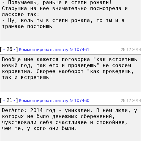
- Подумаешь, раньше в степи рожали!
Старушка на неё внимательно посмотрела и
ласково так:
- Ну, коль ты в степи рожала, то ты и в
трамвае постоишь
[
+
26
-
]
Комментировать цитату №107461
28.12.2014
Вообще мне кажется поговорка "как встретишь
новый год, так его и проведешь" не совсем
корректна. Скорее наоборот "как проведешь,
так и встретишь"
[
+
21
-
]
Комментировать цитату №107460
28.12.2014
DerArto: 2014 год - уникален. В нём люди, у
которых не было денежных сбережений,
чувствовали себя счастливее и спокойнее,
чем те, у кого они были.