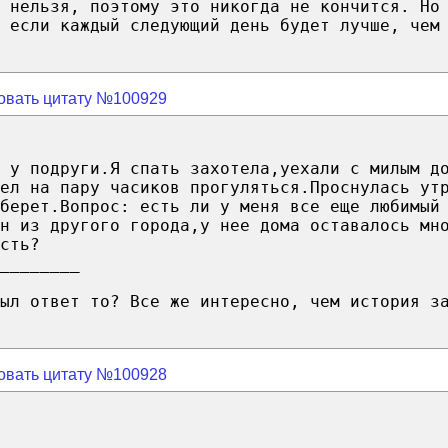
 нельзя, поэтому это никогда не кончится. Но
 если каждый следующий день будет лучше, чем
овать цитату №100929
 у подруги.Я спать захотела,уехали с милым д
ел на пару часиков прогуляться.Проснулась ут
берет.Вопрос: есть ли у меня все еще любимый
он из другого города,у нее дома оставалось мн
сть?
________
был ответ то? Все же интересно, чем история з
овать цитату №100928