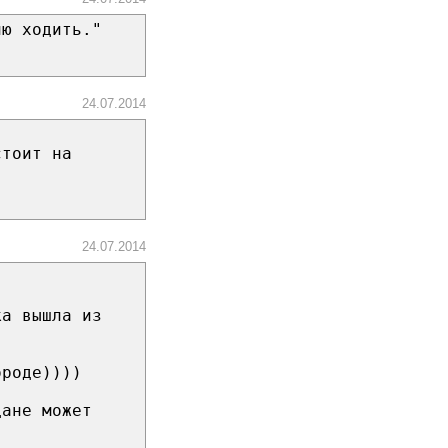
ию ходить."
24.07.2014
стоит на
24.07.2014
ка вышла из
ороде))))
дане может