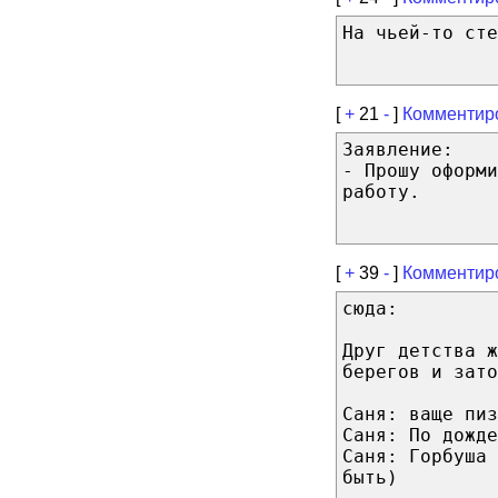
На чьей-то сте
[
+
21
-
]
Комментир
Заявление:
- Прошу оформи
работу.
[
+
39
-
]
Комментир
сюда:
Друг детства ж
берегов и зато
Саня: ваще пиз
Саня: По дожде
Саня: Горбуша 
быть)