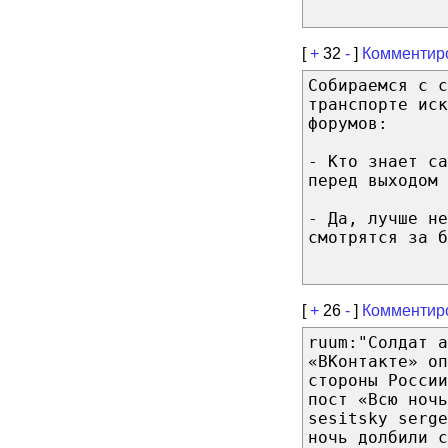
[
+
32
-
]
Комментир
Собираемся с с
транспорте иск
форумов:
- Кто знает с
перед выходом 
- Да, лучше н
смотрятся за б
[
+
26
-
]
Комментир
ruum:"Солдат а
«ВКонтакте» оп
стороны России
пост «Всю ночь
sesitsky serge
ночь долбили с