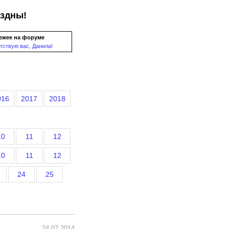
ездны!
ежее на форуме
тствую вас, Данила!
016
2017
2018
10
11
12
10
11
12
24
25
24.07.2014