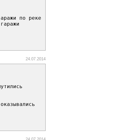
гаражи по реке
 гаражи
24.07.2014
мутились
 оказывались
24.07.2014