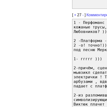
[
+
27
-
]
Комментир
1 - Перфоманс 
кожаные трусы,
Любовников? ))
2 -Платформа -
2 -о! точно!))
под песню Мерк
1- ггггг )))
2-причём, сцен
мьюзикл сдела
электрички ! Т
арбузами , вд
падает с платф
2-из разломивш
символизирующи
Виктюк плачет 