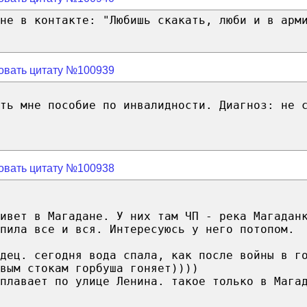
не в контакте: "Любишь скакать, люби и в арм
овать цитату №100939
ть мне пособие по инвалидности. Диагноз: не 
овать цитату №100938
ивет в Магадане. У них там ЧП - река Магадан
пила все и вся. Интересуюсь у него потопом.
дец. сегодня вода спала, как после войны в г
вым стокам горбуша гоняет))))
плавает по улице Ленина. такое только в Мага