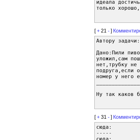
идеала достичь
только хорошо,
[
+
21
-
]
Комментир
Автору задачи:
Дано:Пили пиво
уложил,сам пош
нет,трубку не 
подруга,если 
номер у него е
______________
Ну так каков 
[
+
31
-
]
Комментир
сюда:
-----
сюда: