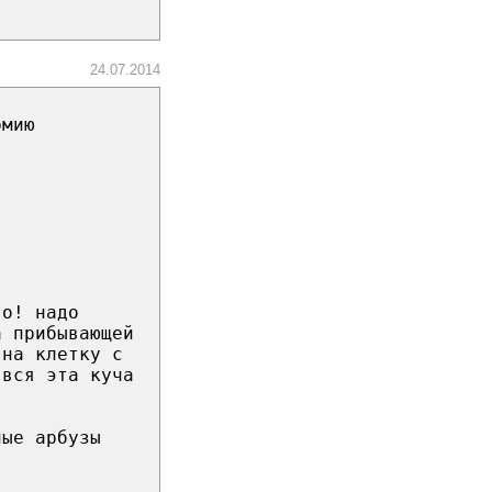
24.07.2014
рмию
 о! надо
а прибывающей
 на клетку с
 вся эта куча
лые арбузы