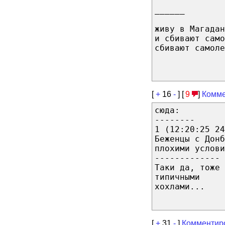
______
живу в Магадан
и сбивают само
сбивают самоле
[
+
16
-
] [
9
]
Комме
сюда:
--------
1 (12:20:25 24
Беженцы с Донб
плохими услови
-------------
Таки да, тоже 
типичными
хохлами...
[
+
31
-
]
Комментир