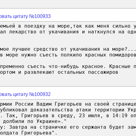
овать цитату №100933
емьей в поездку на море,так как меня сильно 
ал лекарство от укачивания и наткнулся на од
амое лучшее средство от укачивания на море?..
в море нужно съесть полкило красных помидоро
епременно съесть что-нибудь красное. Красные 
ортом и развлекают остальных пассажиров
овать цитату №100932
рмии России Вадим Григорьев на своей страниц
убликовал доказательства атаки территории Ук
. Так, Григорьев в среду, 23 июля, в 14:19 о
 долбили по Украине»."
y: Завтра на страничке его сержанта будет за
олдата Григорьева".