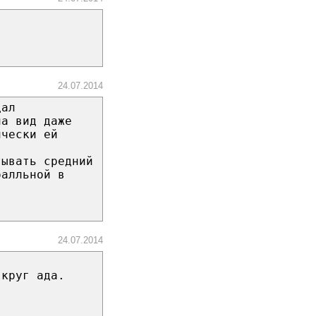
24.07.2014
дал
на вид даже
ически ей
тывать средний
балльной в
24.07.2014
 круг ада.