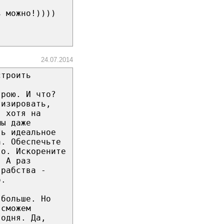
ь можно!))))
24.07.2014
строить
трою. И что?
тизировать,
, хотя на
мы даже
ть идеальное
а. Обеспечьте
го. Искорените
. А раз
 рабства -
о.
 больше. Но
 сможем
годня. Да,