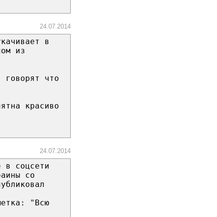
24.07.2014
укачивает в
ном из
. говорят что
в
пятна красиво
24.07.2014
е в соцсети
раины со
публиковал
метка: "Всю