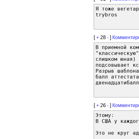
Я тоже вегетар
trybros
[
+
28
-
]
Комментир
В приемной ком
"классическую"
слишком юная) 
подсовывает кс
Разрыв шаблона
балл аттестата
двенадцатибалл
[
+
26
-
]
Комментир
Этому:
В США у каждог
Это не круг ад