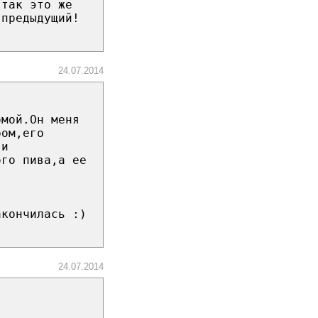
 так это же
 предыдущий!
24.07.2014
омой.Он меня
ром,его
 и
ого пива,а ее
акончилась :)
24.07.2014