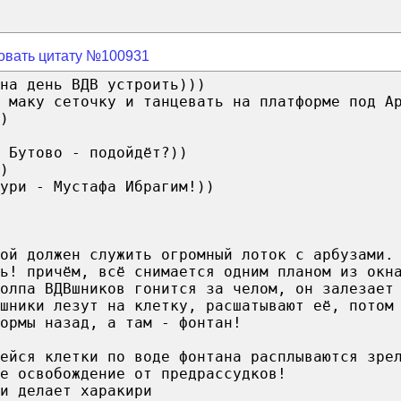
овать цитату №100931
на день ВДВ устроить)))
 маку сеточку и танцевать на платформе под А
)
 Бутово - подойдёт?))
)
ури - Мустафа Ибрагим!))
ой должен служить огромный лоток с арбузами.
ть! причём, всё снимается одним планом из окн
олпа ВДВшников гонится за челом, он залезает
вшники лезут на клетку, расшатывают её, потом
ормы назад, а там - фонтан!
ейся клетки по воде фонтана расплываются зре
е освобождение от предрассудков!
и делает харакири