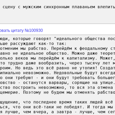
 сцену с мужским синхронным плаваньем влепит
овать цитату №100930
юди, которые говорят "идеального общества по
ьше рассуждают как-то так:
отменим мы рабство. Перейдём к феодальному с
авно не идеальное общество. Можно даже теоре
олько веков мы перейдём к капитализму. Может
то трудно даже вообразить, через тысячу лет 
роим. Но ведь это всё равно не утопия! Созда
ципиально невозможно. Недовольные будут всегд
о они требуют - и они будут требовать больше
овство - останутся варвары, сорящие на улице
ство построить невозможно, то вся эта отмена
цемерие. Поэтому не будем мы отменять рабств
щущение, что последнее время таких людей всё
ься, что они всё-таки не победят. И тогда мы
я лучше, чем вчера, а завтра - лучше, чем се