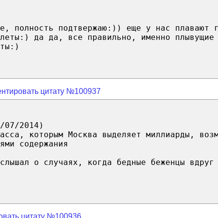
е, полность подтвержаю:)) еще у нас плавают 
леты:) да да, все правильно, именно плывущие
ты:)
нтировать цитату №100937
/07/2014)
асса, которым Москва выделяет миллиарды, воз
ями содержания
слышал о случаях, когда бедные беженцы вдруг
овать цитату №100936