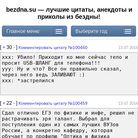
bezdna.su — лучшие цитаты, анекдоты и
приколы из бездны!
Главное меню
Выберите год
[
+
30
-
]
Комментировать цитату №100460
13.07.2014
ххх: Убило! Приходит ко мне сейчас тело и
просит USB-ШЛАНГ для телефона!!!
ууу: Ну и что? Все он правильно сказал,
через него ведь ЗАЛИВАЮТ :)
ххх: *застрелился
[
+
22
-
]
Комментировать цитату №100459
13.07.2014
Сдал отлично ЕГЭ по физике и инфе, решил не
растрачивать зря талант. Выбрал для
поступления один из самых лучших ВУЗов
России, а конкретно кафедру, которая
обучает по профилю "Оптика и физика