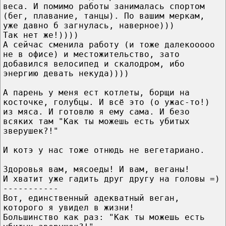
веса. И помимо работы занималась спортом
(бег, плавание, танцы). По вашим меркам,
уже давно б загнулась, наверное)))
Так нет же!))))
А сейчас сменила работу (и тоже далекооооо
не в офисе) и местожительство, зато
добавился велосипед и скалодром, ибо
энергию девать некуда))))
А парень у меня ест котлеты, борщи на
косточке, голубцы. И всё это (о ужас-то!)
из мяса. И готовлю я ему сама. И безо
всяких там "Как ты можешь есть убитых
зверушек?!"
И котэ у нас тоже отнюдь не вегетариано.
Здоровья вам, мясоеды! И вам, веганы!
И хватит уже гадить друг другу на головы =)
-----------
Вот, единственный адекватный веган,
которого я увидел в жизни!
Большинство как раз: "Как ты можешь есть