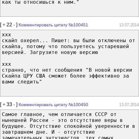
как ты относишься к ним."
[
+
22
-
]
Комментировать цитату №100451
13.07.2014
xxx
скайп охерел... Пишет: вы были отключены от
скайпа, потому что пользуетесь устаревшей
версией. Загрузите новую версию
xxx
странно, что нет сообщения "В новой версии
Скайпа ЦРУ США сможет более эффективно за
вами следить"
[
+
33
-
]
Комментировать цитату №100450
13.07.2014
Cамое главное, чем отличается СССР от
нынешней Рассеи - это отсутствие веры в
будущее. Отсутствие спокойной уверенности в
завтрашнем дне. И - отсутствие
замечательных энтузиастов, тех самых