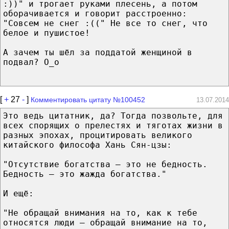
:))" и трогает руками плесень, а потом
оборачивается и говорит расстроенно:
"Совсем не снег :((" Не все то снег, что
белое и пушистое!
А зачем ты шёл за поддатой женщиной в
подвал? О_о
[
+
27
-
]
Комментировать цитату №100452
13.07.2014
Это ведь цитатник, да? Тогда позвольте, для
всех спорящих о прелестях и тяготах жизни в
разных эпохах, процитировать великого
китайского философа Хань Сян-цзы:
"Отсутствие богатства — это не бедность.
Бедность — это жажда богатства."
И ещё:
"Не обращай внимания на то, как к тебе
относятся люди — обращай внимание на то,