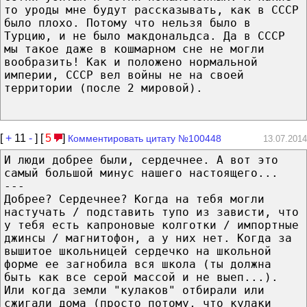
то уроды мне будут рассказывать, как в СССР
было плохо. Потому что нельзя было в
Турцию, и не было макдональдса. Да в СССР
мы такое даже в кошмарном сне не могли
вообразить! Как и положено нормальной
империи, СССР вел войны не на своей
территории (после 2 мировой).
[
+
11
-
] [
5
]
Комментировать цитату №100448
13.07.2014
И люди добрее были, сердечнее. А вот это
самый большой минус нашего настоящего...
---
Добрее? Сердечнее? Когда на тебя могли
настучать / подставить тупо из зависти, что
у тебя есть капроновые колготки / импортные
джинсы / магнитофон, а у них нет. Когда за
вышитое школьницей сердечко на школьной
форме ее загнобила вся школа (ты должна
быть как все серой массой и не выеп...).
Или когда земли "кулаков" отбирали или
сжигали дома (просто потому, что кулаки