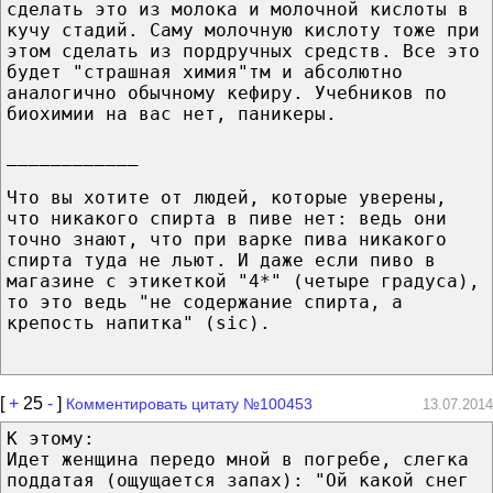
сделать это из молока и молочной кислоты в
кучу стадий. Саму молочную кислоту тоже при
этом сделать из пордручных средств. Все это
будет "страшная химия"тм и абсолютно
аналогично обычному кефиру. Учебников по
биохимии на вас нет, паникеры.
____________
Что вы хотите от людей, которые уверены,
что никакого спирта в пиве нет: ведь они
точно знают, что при варке пива никакого
спирта туда не льют. И даже если пиво в
магазине с этикеткой "4*" (четыре градуса),
то это ведь "не содержание спирта, а
крепость напитка" (sic).
[
+
25
-
]
Комментировать цитату №100453
13.07.2014
К этому:
Идет женщина передо мной в погребе, слегка
поддатая (ощущается запах): "Ой какой снег