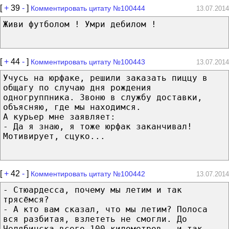
[
+
39
-
]
Комментировать цитату №100444
13.07.2014
Живи футболом ! Умри дебилом !
[
+
44
-
]
Комментировать цитату №100443
13.07.2014
Учусь на юрфаке, решили заказать пиццу в
общагу по случаю дня рождения
одногруппника. Звоню в службу доставки,
объясняю, где мы находимся.
А курьер мне заявляет:
- Да я знаю, я тоже юрфак заканчивал!
Мотивирует, сцуко...
[
+
42
-
]
Комментировать цитату №100442
13.07.2014
- Стюардесса, почему мы летим и так
трясёмся?
- А кто вам сказал, что мы летим? Полоса
вся разбитая, взлететь не смогли. До
Челябинска всего 100 километров - и так