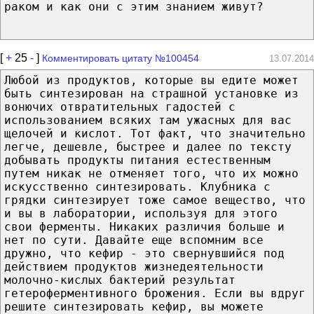
раком и как они с этим знанием живут?
[
+
25
-
]
Комментировать цитату №100454
13.07.2014
Любой из продуктов, которые вы едите может
быть синтезирован на страшной установке из
вонючих отвратительных гадостей с
использованием всяких там ужасных для вас
щелочей и кислот. Тот факт, что значительно
легче, дешевле, быстрее и далее по тексту
добывать продукты питания естественным
путем никак не отменяет того, что их можно
искусственно синтезировать. Клубника с
грядки синтезирует тоже самое вещество, что
и вы в лаборатории, используя для этого
свои ферменты. Никаких различия больше и
нет по сути. Давайте еще вспомним все
дружно, что кефир - это свернувшийся под
действием продуктов жизнедеятельности
молочно-кислых бактерий результат
гетероферментивного брожения. Если вы вдруг
решите синтезировать кефир, вы можете