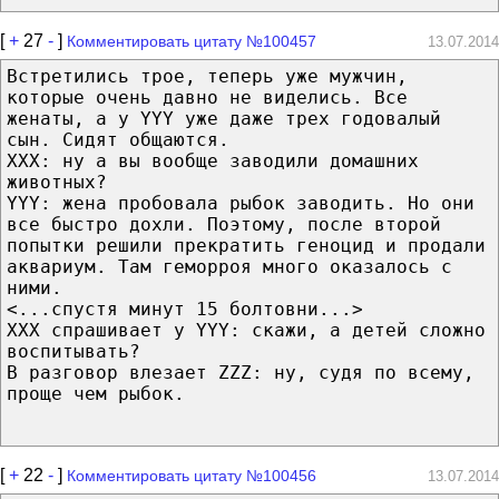
[
+
27
-
]
Комментировать цитату №100457
13.07.2014
Встретились трое, теперь уже мужчин,
которые очень давно не виделись. Все
женаты, а у YYY уже даже трех годовалый
сын. Сидят общаются.
ХХХ: ну а вы вообще заводили домашних
животных?
YYY: жена пробовала рыбок заводить. Но они
все быстро дохли. Поэтому, после второй
попытки решили прекратить геноцид и продали
аквариум. Там геморроя много оказалось с
ними.
<...спустя минут 15 болтовни...>
ХХХ спрашивает у YYY: скажи, а детей сложно
воспитывать?
В разговор влезает ZZZ: ну, судя по всему,
проще чем рыбок.
[
+
22
-
]
Комментировать цитату №100456
13.07.2014