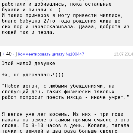
работали и добивались, пока остальные
бухали и пинали х..).
И таких примеров я могу привести миллион,
благо бабушка 27го года рождения жива до
сих пор и нарассказывала. Даааа, доброта из
людей так и перла.
[
+
40
-
]
Комментировать цитату №100447
13.07.2014
Этой милой девушке
Эх, не удержалась!)))
"Любой веган, с любыми убеждениями, на
следующий день таких физически тяжелых
работ попросит поесть мясца - иначе умрет."
----------
Я веган уже лет восемь. Из них - три года
пахала на земле в самом прямом смысле этого
слова. По 8-10 часов в день. Копала, тягала
тачки с землей в два раза больше своего