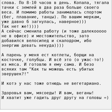
слова. По 8-10 часов в день. Копала, тягала
тачки с землей в два раза больше своего
веса. И помимо работы занималась спортом
(бег, плавание, танцы). По вашим меркам,
уже давно б загнулась, наверное)))
Так нет же!))))
А сейчас сменила работу (и тоже далекооооо
не в офисе) и местожительство, зато
добавился велосипед и скалодром, ибо
энергию девать некуда))))
А парень у меня ест котлеты, борщи на
косточке, голубцы. И всё это (о ужас-то!)
из мяса. И готовлю я ему сама. И безо
всяких там "Как ты можешь есть убитых
зверушек?!"
И котэ у нас тоже отнюдь не вегетариано.
Здоровья вам, мясоеды! И вам, веганы!
И хватит уже гадить друг другу на головы =)