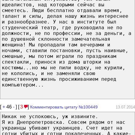
идеалистов, над которыми сейчас вы
смеетесь. Люди бесплатно отдавали время,
талант и силы, делая нашу жизнь интереснее
и разнообразнее. У нас в институте был
студенческий театр, где руководила не по
должности, не по профессии, не за деньги, а
по душевной склонности замечательная
женщина! Мы пропадали там вечерами и
ночами, ставили постановки, пусть наивные,
смешные, мы потом играли по праздникам
спектакли, принося из дома шторки на
костюмы...но мы не пили водку, не курили,
не кололись, и не заменяли свою
единственную жизнь просиживанием перед
компьютером...
[
+
46
-
] [
3
]
Комментировать цитату №100449
13.07.2014
Никак не успокоюсь, уж извините.
Я из Днепропетровска. Совсем рядом от нас
украинцы убивают украинцев. Счет идет на
сотни убитых и сотни покалеченных. А какие-