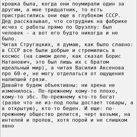
крошка была, когда они поумирали один за
другим, а мне тридцатник, то есть
пристрастились они еще в глубоком СССР.
Дед рассказывал, что сотрудник на фабрике
исчез с работы прямо по Оруэллу: был
человек - а вот его будто никогда и не
было.
Читая Стругацких, я думаю, как было славно:
в СССР все были добрые и стремились в
космос (на самом деле, как сказал Борис
Натанович, это был лишь их с братом
идеальный мир), а читая Василия Аксенова
про 60-е, не могу отделаться от ощущения
налипшей грязи.
Давайте будем объективны: ни хрена не
изменилось. По-прежнему кому-то плохо,
кому-то збс. По-прежнему кто-то богат
(разве что не из-под полы достает товары, а
в открытую), кто-то беден. И еще: по-
прежнему общество делится, черт возьми, на
интелей и пролов, хотя порой и не слишком
явно