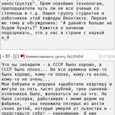
наноструктур". Прям новейшие технологии,
преподаватели чуть ли не все ученые со
степенью и т.д. Нашел группу студентов и
работников этой кафедры Вконтакте. Первая
же тема в обсуждениях: "А давайте больше не
будем бухать?" Кажется я начинаю
подозревать, что у нас в стране с наукой
о_О
[
+
37
-
] [
1
]
Комментировать цитату №100458
13.07.2014
Что вы заладили - в СССР было хорошо, в
СССР было плохо... Во все времена кому-то
было хорошо, кому-то плохо, кому-то везло,
кому-то не очень...
Мои бабушка и дедушка заработали квартиру и
жигули за пять тысяч рублей, трое сыновей-
отличников было, жаловаться не на что. Но
была соседка, работавшая с моим дедом на
фабрике, - она пережила пятерых из шести
своих детей, которые умерли от пьянства и -
представьте себе! - наркомании. Я еще