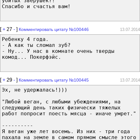
убитых зверушек?!"
Спасибо и счастья вам!
[
+
27
-
]
Комментировать цитату №100446
13.07.2014
Ребенку 4 года.
- А как ты сломал зуб?
- Ну... У нас в комнате очень тверды
комод... Покерфэйс.
[
+
29
-
]
Комментировать цитату №100445
13.07.2014
Эх, не удержалась!)))
"Любой веган, с любыми убеждениями, на
следующий день таких физически тяжелых
работ попросит поесть мясца - иначе умрет."
----------
Я веган уже лет восемь. Из них - три года
пахала на земле в самом прямом смысле этого