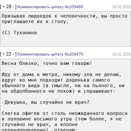
[
+
28
-
]
Комментировать цитату №109480
16.02.2015
Призывая людоедов к человечности, вы просто
приглашаете их к столу.
(C) Туханина
[
+
22
-
]
Комментировать цитату №109479
16.02.2015
Весна близко, точно вам говорю!
Иду от дома к метро, никому зла не делаю,
вдруг ко мне подходит дяденька самого
обычного вида (в смысле, ни на пьяного, ни
на обдолбанного не похож) и спрашивает:
-Девушка, вы случайно не врач?
Слегка офигев от столь неожиданного вопроса
в половине восьмого утра (тем более, я не
случайно не врач, а вполне
целенаправленно), отвечаю: