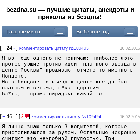
bezdna.su — лучшие цитаты, анекдоты и
приколы из бездны!
Главное меню
Выберите год
[
+
24
-
]
Комментировать цитату №109495
16.02.2015
Я вот еще одного не понимаю: наиболее люто
протестующие против идеи "платного въезда в
центр Москвы" проживают отчего-то именно в
Лондоне.
Но в Лондоне-то въезд в центр всегда был
платным и весьма, с*ка, дорогим.
Бл*ть, - прямо парадокс какой-то...
[
+
46
-
] [
2
]
Комментировать цитату №109494
16.02.2015
Я лично знаю только 3 водителей, которые
пристёгиваются за рулём. Остальные искренне
считают это неудобной глупостью. Три