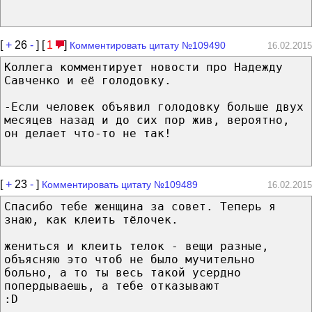
[
+
26
-
] [
1
]
Комментировать цитату №109490
16.02.2015
Коллега комментирует новости про Надежду
Савченко и её голодовку.
-Если человек объявил голодовку больше двух
месяцев назад и до сих пор жив, вероятно,
он делает что-то не так!
[
+
23
-
]
Комментировать цитату №109489
16.02.2015
Спасибо тебе женщина за совет. Теперь я
знаю, как клеить тёлочек.
жениться и клеить телок - вещи разные,
объясняю это чтоб не было мучительно
больно, а то ты весь такой усердно
попердываешь, а тебе отказывают
:D