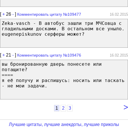
[
+
26
-
]
Комментировать цитату №109477
16.02.2015
Zeka-vasch - В автобус зашли три МЧСовца с
гладильными досками. В остальном все уныло.
eugenepiskunov серферы может?
[
+
21
-
]
Комментировать цитату №109476
16.02.2015
вы бронированную дверь понесете или
потащите?
====
я её получу и распишусь: носить или таскать
- не мои задачи.
>
1
2
3
Лучшие цитаты, лучшие анекдоты, лучшие приколы