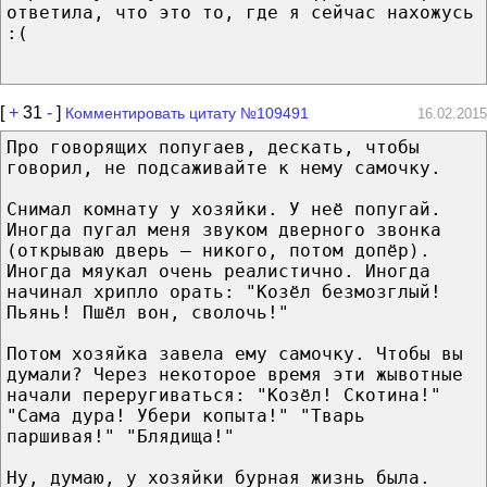
ответила, что это то, где я сейчас нахожусь
:(
[
+
31
-
]
Комментировать цитату №109491
16.02.2015
Про говорящих попугаев, дескать, чтобы
говорил, не подсаживайте к нему самочку.
Снимал комнату у хозяйки. У неё попугай.
Иногда пугал меня звуком дверного звонка
(открываю дверь — никого, потом допёр).
Иногда мяукал очень реалистично. Иногда
начинал хрипло орать: "Козёл безмозглый!
Пьянь! Пшёл вон, сволочь!"
Потом хозяйка завела ему самочку. Чтобы вы
думали? Через некоторое время эти жывотные
начали переругиваться: "Козёл! Скотина!"
"Сама дура! Убери копыта!" "Тварь
паршивая!" "Блядища!"
Ну, думаю, у хозяйки бурная жизнь была.