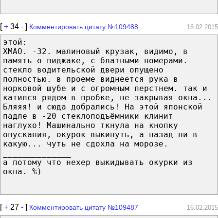
[
+
34
-
]
Комментировать цитату №109488
16.02.2015
этой:
ХМАО. -32. малиновый крузак, видимо, в
память о пиджаке, с блатными номерами.
стекло водительской двери опущено
полностью. в проеме виднеется рука в
норковой шубе и с огромным перстнем. так и
катился рядом в пробке, не закрывая окна...
Бляяя! и сюда добрались! На этой японской
падле в -20 стеклоподъёмники клинит
наглухо! Машинально ткнула на кнопку
опускания, окурок выкинуть, а назад ни в
какую... чуть не сдохла на морозе.
______________
а потому что нехер выкидывать окурки из
окна. %)
[
+
27
-
]
Комментировать цитату №109487
16.02.2015