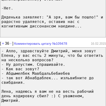
-Нет.
Дяденька заявляет: "А зря, вам бы пошло!" и
радостно удаляется, оставив нас с
когнитивным диссонансом наедине...
[
+
36
-
]
Комментировать цитату №109478
16.02.2015
- Алло, здравствуйте Дмитрий, меня зовут
Елена, у вас есть 2 минуты, что бы ответить
на несколько вопросов?
- Ну допустим. Спрашивайте.
- Как вас зовут?
- Абдымелбек Мавбдальбебиебев
- так вот Абнабдаблек... изльвибните до
свибдания.
Лена, надеюсь я вам не на весть рабочий
день кодировку сбил? :) С уваженем,
Дмитрий.