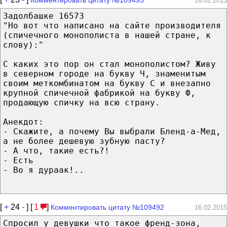
16.02.2015
Задолбашке 16573
"Но вот что написано на сайте производителя
(спичечного монополиста в нашей стране, к
слову):"
С каких это пор он стал монополистом? Живу
в северном городе на букву Ч, знаменитым
своим меткомбинатом на букву С и внезапно
крупной спичечной фабрикой на букву Ф,
продающую спичку на всю страну.
Анекдот:
- Скажите, а почему Вы выбрали Бленд-а-Мед,
а не более дешевую зубную пасту?
- А что, такие есть?!
- Есть
- Во я дураак!..
[
+
24
-
] [
1
]
Комментировать цитату №109492
16.02.2015
Спросил у девушки что такое френд-зона,