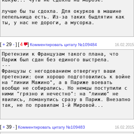
лучше бы ты сдохла. Для окурков в машине
пепельница есть. Из-за таких быдлятин как
ты, у нас не дороги, а мусорка.
[
+
29
-
] [
4
]
Комментировать цитату №109484
16.02.2015
Претензии к Французам такого плана, что
Париж был сдан без единого выстрела.
---
Французы с негодованием отвергнут ваши
претензии: они хорошо подготовились к войне
на "линии Мажино", а в Париже воевать
вообще не собирались. Но немцы поступили с
ними "грязно и нечестно": на "линию" не
явились, ломанулись сразу в Париж. Внезапно
так, не по правилам 1-й Мировой...
[
+
39
-
]
Комментировать цитату №109483
16.02.2015