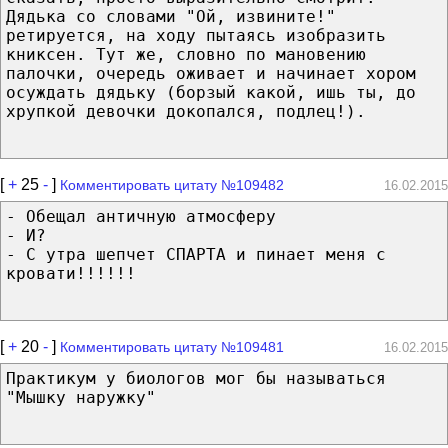
Дядька со словами "Ой, извините!"
ретируется, на ходу пытаясь изобразить
книксен. Тут же, словно по мановению
палочки, очередь оживает и начинает хором
осуждать дядьку (борзый какой, ишь ты, до
хрупкой девочки докопался, подлец!).
[
+
25
-
]
Комментировать цитату №109482
16.02.2015
- Обещал античную атмосферу
- И?
- С утра шепчет СПАРТА и пинает меня с
кровати!!!!!!
[
+
20
-
]
Комментировать цитату №109481
16.02.2015
Практикум у биологов мог бы называться
"Мышку наружку"