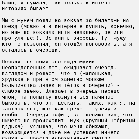
Блин, я думала, так только в интернет-
историях бывает!
Мы с мужем пошли на вокзал за билетами на
поезд (можно и в интернете купить, конечно,
но нам до вокзала идти недалеко, решили
прогуляться). Встали в очередь. Тут мужу
кто-то позвонил, он отошёл поговорить, а я
осталась в очереди.
Появляется помятого вида мужик
неопределённых лет, окидывает очередь
взглядом и решает, что я (маленькая,
хрупкая и при этом заметно моложе
большинства дядек и тёток в очереди) -
слабое звено. Влезает в очередь передо
мной, на попытку возмутиться начинает
быковать, что он, дескать, таких, как я, на
завтрак ест, щас как врежет - улечу и
вообще. Очереди пофиг, все делают вид, что
ничего не происходит. Муж (крупный небритый
дядька), услышав, что меня обижают,
возвращается и даже не успевает ничего
сказать, просто выразительно смотрит.