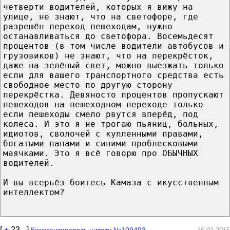
четверти водителей, которых я вижу на
улице, не знают, что на светофоре, где
разрешён переход пешеходам, нужно
останавливаться до светофора. Восемьдесят
процентов (в том числе водители автобусов и
грузовиков) не знают, что на перекрёсток,
даже на зелёный свет, можно выезжать только
если для вашего транспортного средства есть
свободное место по другую сторону
перекрёстка. Девяносто процентов пропускают
пешеходов на пешеходном переходе только
если пешеходы смело рвутся вперёд, под
колеса. И это я не трогаю пьяниц, больных,
идиотов, сволочей с купленными правами,
богатыми папами и синими проблесковыми
маячками. Это я всё говорю про ОБЫЧНЫХ
водителей.
И вы всерьёз боитесь Камаза с икусственным
интеллектом?
[
+
23
-
]
Комментировать цитату №109493