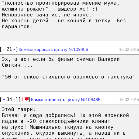
"полностью проигнорировав мнение мужа,
женщина рожает" - шыдевр же! :)
Непорочное зачатие, не иначе.
Не хочешь детей - не кончай в тетку. Без
вариантов.
[
+
21
-
]
Комментировать цитату №109486
16.02.2015
Эх, а вот если бы фильм снимал Валерий
Сюткин....
"50 оттенков стильного оранжевого галстука"
[
+
34
-
] [
1
]
Комментировать цитату №109485
16.02.2015
Этой твари:
Бляяя! и сюда добрались! На этой японской
падле в -20 стеклоподъёмники клинит
наглухо! Машинально ткнула на кнопку
опускания, окурок выкинуть, а назад ни в
какую... чуть не сдохла на морозе.