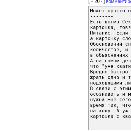
[
+
20
-
]
Комментир
Может просто о
--------
Есть догма Сек
картошка, гов
Питание. Если
а картошку сло
Обоснований сп
количестве, и
в объяснениях 
А на самом дел
что "уже хвати
Вредно быстро 
жрать одно и 
подходящими ли
В связи с эти
осознавать и м
нужна мне сег
время так, чт
на ходу. А уж 
картошка с ква