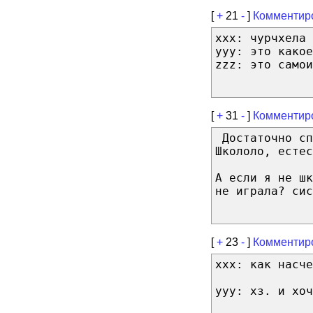
[
+
21
-
]
Комментир
xxx: чурчхела 
yyy: это какое
zzz: это самои
[
+
31
-
]
Комментир
Достаточно сп
Школоло, естес
А если я не шк
не играла? сис
[
+
23
-
]
Комментир
xxx: как насче
yyy: хз. и хоч