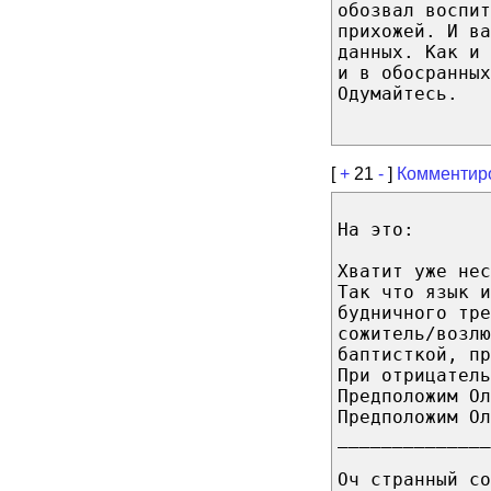
обозвал воспит
прихожей. И ва
данных. Как и 
и в обосранных
Одумайтесь.
[
+
21
-
]
Комментир
На это:
Хватит уже нес
Так что язык 
будничного тре
сожитель/возлю
баптисткой, п
При отрицатель
Предположим Ол
Предположим Ол
______________
Оч странный с