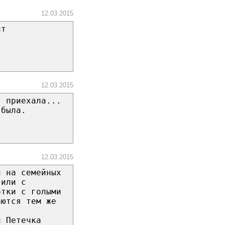
12.03.2015
нт
12.03.2015
я приехала...
 была.
12.03.2015
и на семейных
 или с
отки с голыми
аются тем же
й Петечка