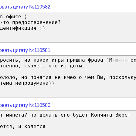
овать цитату №110582
в офисе )
-то предостережение?
дентификация :)
овать цитату №110581
росить, из какой игры пришла фраза "M-m-m-mo
твенно, скажет, что из доты.
ололо, но понятия не имею о чем Вы, поскольк
тема непродумана))
овать цитату №110580
т минета? но делать его будет Кончита Вюрст
ется, и колется