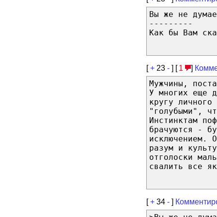
Вы же не думае
---------
Как бы Вам ска
[
+
23
-
] [
1
]
Комме
Мужчины, поста
У многих еще д
кругу личного 
"голубыми", чт
Инстинктам поф
брачуются - бу
исключением. О
разум и культу
отголоски мал
свалить все як
[
+
34
-
]
Комментир