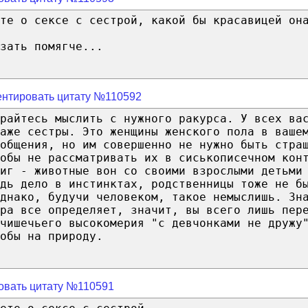
те о сексе с сестрой, какой бы красавицей он
зать помягче...
нтировать цитату №110592
райтесь мыслить с нужного ракурса. У всех ва
аже сестры. Это женщины женского пола в ваше
общения, но им совершенно не нужно быть стра
обы не рассматривать их в сиськописечном кон
иг - животные вон со своими взрослыми детьми
дь дело в инстинктах, родственницы тоже не б
днако, будучи человеком, такое немыслишь. Зн
ра все определяет, значит, вы всего лишь пер
ьчишечьего высокомерия "с девчонками не дружу
обы на природу.
овать цитату №110591