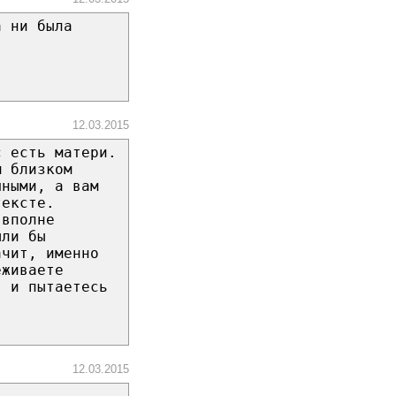
а ни была
12.03.2015
с есть матери.
м близком
шными, а вам
тексте.
 вполне
ыли бы
ачит, именно
еживаете
" и пытаетесь
12.03.2015