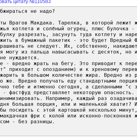
овать цитату №110583
бжираться не надо?
ты Врагов Макдака. Тарелка, в которой лежит 
яжья котлета и солёный огурец, плюс булочка -
 булку разрезать, засунуть туда котлету и нар
жить в бумажный пакетик - это будет Вредный 
рашивать не следует. Их, собственно, накидаю
 я могу из пальца навысасывать с десяток, но 
не нуждается.
е - вредно жрать на бегу. Это приводит к пер
т" приходит с опозданием) и к хреновому пере
жарить в большом количестве жира. Вредно из 
то же. Вредно получать еду стандартными порци
чно тебе и итменно сегодня, а сделанными "с 
м - фастфуд представляет некоторую опасность.
инимизировать. Например, каждый раз озадачив
одня большая порция, или и маленькой хватит? 
обы посидеть с этой картошкой несколько минут
макдачная фри с колой или исконно-посконная 
сом - без разницы.