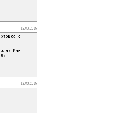
12.03.2015
артошка с
кола? Или
ся?
12.03.2015