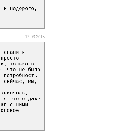
, и недорого,
12.03.2015
И спали в
 просто
ли, только в
ю, что не было
о потребность
в сейчас, мы,
извиняюсь,
а я этого даже
пал с ними.
половое