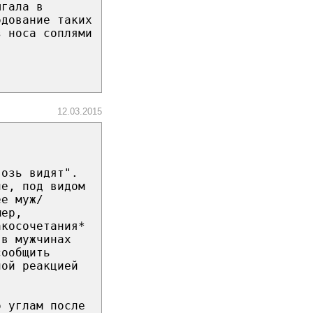
ыгала в
одование таких
з носа соплями
12.03.2015
возь видят".
ле, под видом
ее муж/
мер,
акосочетания*
 в мужчинах
сообщить
ной реакцией
о углам после