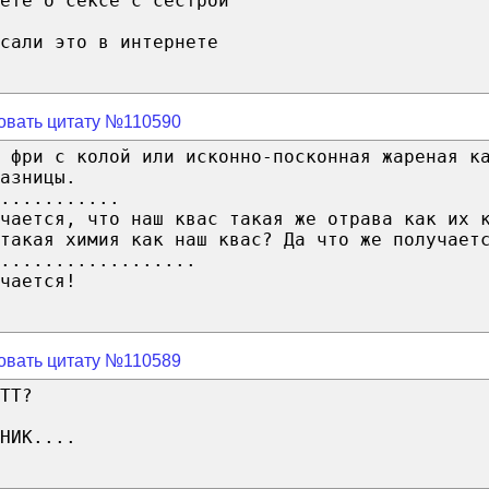
ете о сексе с сестрой
сали это в интернете
овать цитату №110590
 фри с колой или исконно-посконная жареная к
азницы.
...........
чается, что наш квас такая же отрава как их 
такая химия как наш квас? Да что же получает
..................
чается!
овать цитату №110589
ТТ?
НИК....