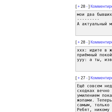
[
+
28
-
]
Комментир
мои два бывших
---------
А актуальный м
[
+
28
-
]
Комментир
xxx: идите в 
приёмный покой
yyy: а ты, изв
[
+
27
-
]
Комментир
Ещё совсем не
сходках вечно 
умилением пок
жопами. Теперь
самым, только 
Ребят, никому 