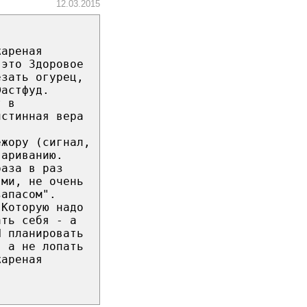
12.03.2015
жареная
 это Здоровое
езать огурец,
Фастфуд.
т в
истинная вера
ежору (сигнал,
вариванию.
раза в раз
ями, не очень
запасом".
 Которую надо
ать себя - а
И планировать
, а не лопать
жареная