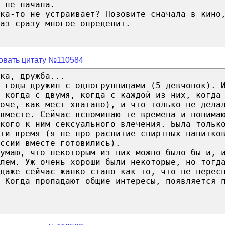
 не начала.
ика-то не устраивает? Позовите сначала в кино
аз сразу многое определит.
овать цитату №110584
ка, дружба...
 годы дружил с одногрупницами (5 девчонок). 
 когда с двумя, когда с каждой из них, когда
оче, как мест хватало), и что только не дела
вместе. Сейчас вспоминаю те времена и понима
акого к ним сексуального влечения. Была тольк
сти время (я не про распитие спиртных напитко
ссии вместе готовились).
умаю, что некоторым из них можно было бы и, 
лем. Уж очень хороши были некоторые, но тогд
даже сейчас жалко стало как-то, что не перес
 Когда пропадают общие интересы, появляется 