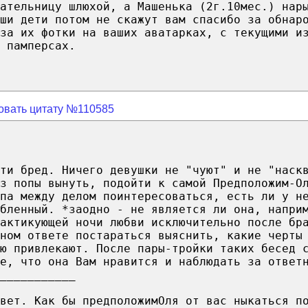
ательницу шлюхой, а Машенька (2г.10мес.) нар
ши дети потом не скажут вам спасибо за обнар
за их фотки на ваших аватарках, с текущими и
 памперсах.
овать цитату №110585
ти бред. Ничего девушки не "чуют" и не "наск
из попы вынуть, подойти к самой Предположим-О
па между делом поинтересоваться, есть ли у н
бленный. *заодно - не является ли она, напри
рактикующей ночи любви исключительно после бр
ном ответе постараться выяснить, какие черты
ю привлекают. После пары-тройки таких бесед 
е, что она Вам нравится и наблюдать за ответ
___________
овет. Как бы предположимОля от вас ныкаться п