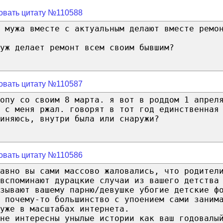
овать цитату №110588
 мужа вместе с актуальным делают вместе ремо
уж делает ремонт всем своим бывшим?
овать цитату №110587
жопу со своим 8 марта. я вот в роддом 1 апрел
 с меня ржал. говорят в тот год единственная
иняюсь, внутри была или снаружи?
овать цитату №110586
давно вы сами массово жаловались, что родител
вспоминают дурацкие случаи из вашего детства
азывают вашему парню/девушке убогие детские ф
 почему-то большинство с упоением сами заним
уже в масштабах интернета.
не интересны унылые истории как ваш годовалы