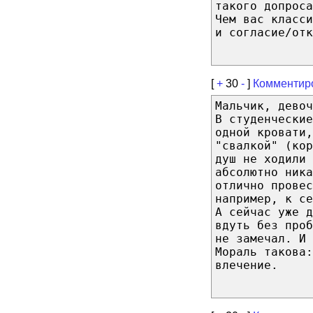
такого допроса
Чем вас класс
и согласие/отк
[
+
30
-
]
Комментир
Мальчик, девоч
В студенческие
одной кровати,
"свалкой" (кор
душ не ходили 
абсолютно ник
отлично прове
например, к се
А сейчас уже д
вдуть без проб
не замечал. И 
Мораль такова:
влечение.