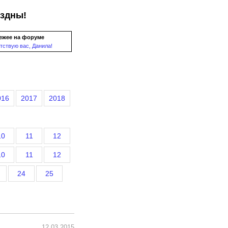
ездны!
ежее на форуме
тствую вас, Данила!
016
2017
2018
10
11
12
10
11
12
24
25
12.03.2015