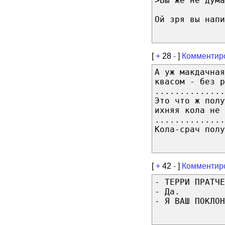
>Вы же не дума
Ой зря вы напи
[
+
28
-
]
Комментир
А уж макдачная
квасом - без р
..............
Это что ж полу
ихняя кола не 
..............
Кола-срач полу
[
+
42
-
]
Комментир
- ТЕРРИ ПРАТЧЕ
- Да.
- Я ВАШ ПОКЛОН