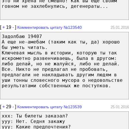
это ни хрена не смешно! Как вы ещё своим
говном не захлебнулись, дегенераты...
[
+
19
-
]
Комментировать цитату №123540
25.01.2016
Задолбаю 19407
А еще не-амебам (таким как ты, да) хорошо
бы уметь читать.
Ключевая мысль в истории, которую ты так
искрометно развенчиваешь, была в другом:
либо делай, но не жалуйся, либо не делай.
Все. Никто не предлагал не пробовать,
предлагали не накладывать другим людям в
уши тонны словесного мусора о недовольстве
результатами собственных же поступков.
[
+
29
-
]
Комментировать цитату №123539
25.01.2016
xxx: Ты билеты заказал?
yyy: Нет. Седня закажу
yyy: Какие предпочтения?