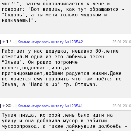
мне?!", затем поворачивается к жене и
говорит: "Вот видишь, как тут обращаются -
"Сударь", а ты меня только мудаком и
называешь!".
[
+
17
-
]
Комментировать цитату №123542
25.01.2016
Работает у нас дедушка, недавно 80-летие
отметил.И одна из его любимых песен
”Эльза". Он радио погромче
делает,подпевает,иногда
пританцовывает,вобщем радуется жизни.Даже
не хочется ему говорить что там поётся не
Эльза, а "Hand's up" гр. Ottawan.
[
+
30
-
]
Комментировать цитату №123541
25.01.2016
Тупая пизда, которой лень было идти на
улицу и она добавила мусор в забитый
мусоропровод, а также лайкнувшие долбоёбы -