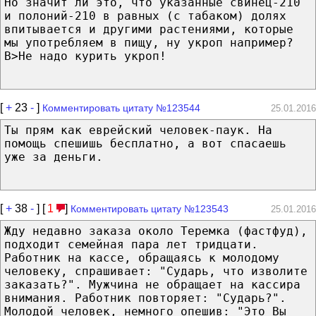
Но значит ли это, что указанные свинец-210
и полоний-210 в равных (с табаком) долях
впитывается и другими растениями, которые
мы употребляем в пищу, ну укроп например?
B>Не надо курить укроп!
[
+
23
-
]
Комментировать цитату №123544
25.01.2016
Ты прям как еврейский человек-паук. На
помощь спешишь бесплатно, а вот спасаешь
уже за деньги.
[
+
38
-
] [
1
]
Комментировать цитату №123543
25.01.2016
Жду недавно заказа около Теремка (фастфуд),
подходит семейная пара лет тридцати.
Работник на кассе, обращаясь к молодому
человеку, спрашивает: "Сударь, что изволите
заказать?". Мужчина не обращает на кассира
внимания. Работник повторяет: "Сударь?".
Молодой человек, немного опешив: "Это Вы