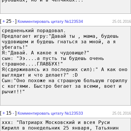
[
+
25
-
]
Комментировать цитату №123534
25.01.2016
средненький порадовал.
Предлагает игру:"Давай ты , мама, будешь
чудовищем и будешь гнаться за мной, а я
убегать!"
Я:"Давай. А какое я чудовище?"
сын: "Ээ....а пусть ты будешь очень
страшное....ГЛАВБУХ!"
Я(сдерживаясь из последних сил):" А как оно
выглядит и что делает?" :D
Сын:"Оно похоже на страшную большую гориллу
с когтями. Быстро бегает за всеми, воет и
рычит!!"
[
+
15
-
]
Комментировать цитату №123533
25.01.2016
xxx: "Патриарх Московский и всея Руси
Кирилл в понедельник 25 января, Татьянин