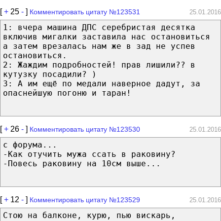
[
+
25
-
]
Комментировать цитату №123531
25.01.2016
1: вчера машина ДПС серебристая десятка
включив мигалки заставила нас остановиться
а затем врезалась нам же в зад не успев
остановиться.
2: Жаждим подробностей! прав лишили?? в
кутузку посадили? )
3: А им ещё по медали наверное дадут, за
опаснейшую погоню и таран!
[
+
26
-
]
Комментировать цитату №123530
25.01.2016
с форума...
-Как отучить мужа ссать в раковину?
-Повесь раковину на 10см выше...
[
+
12
-
]
Комментировать цитату №123529
25.01.2016
Стою на балконе, курю, пью вискарь,