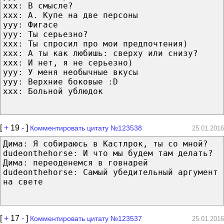
xxx: В смысле?
xxx: А. Купе на две персоны
yyy: Фигасе
yyy: Ты серьезно?
xxx: Ты спросил про мои предпочтения)
xxx: А ты как любишь: сверху или снизу?
xxx: И нет, я не серьезно)
yyy: У меня необычные вкусы
yyy: Верхние боковые :D
xxx: Больной ублюдок
[
+
19
-
]
Комментировать цитату №123538
25.01.2016
Дима: Я собираюсь в Кастлрок, ты со мной?
dudeonthehorse: И что мы будем там делать?
Дима: переоденемся в говнарей
dudeonthehorse: Самый убедительный аргумент
на свете
[
+
17
-
]
Комментировать цитату №123537
25.01.2016