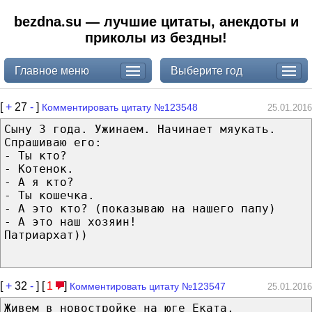
bezdna.su — лучшие цитаты, анекдоты и
приколы из бездны!
Главное меню
Выберите год
[
+
27
-
]
Комментировать цитату №123548
25.01.2016
Сыну 3 года. Ужинаем. Начинает мяукать.
Спрашиваю его:
- Ты кто?
- Котенок.
- А я кто?
- Ты кошечка.
- А это кто? (показываю на нашего папу)
- А это наш хозяин!
Патриархат))
[
+
32
-
] [
1
]
Комментировать цитату №123547
25.01.2016
Живем в новостройке на юге Еката,