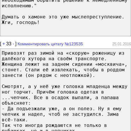
необходимым обратить решение к немедленному
исполнению."
Думать о хамоне это уже мыслепреступление.
Жги, господь!
[
+
33
-
]
Комментировать цитату №123535
25.01.2016
Привозят раз зимой на «скорую» роженицу из
далёкого хутора на своём транспорте.
Женщина лежит на заднем сидении «москвича»,
стонет. Стали её извлекать, чтобы в роддом
занести (он рядом с неотложкой).
Смотрят, а у неё уже головка младенца между
ног торчит. Причём головка одетая в
...чепчик. Все в осадок выпали, а папаша
объясняет:
- Да подъезжали уже, а он полез. Ну я ему
чепчик и надел, чтоб не застудился. Зима
всё-таки.
Так что иногда рождаются не только в
рубашках, но и в чепчиках...