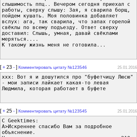
слышимость ппц.. Вечером сегодня приехал с
работы, сверху слышу: Зая, я сварила борщ,
пойдем кушать. Моя половинка добавляет
вслух: ага, так сварила, что запах горелой
свёклы по всему подъезду. Ответ сверху
доставил: Слышь, умная, давай свёклами
меряться....
К такому жизнь меня не готовила...
[
+
23
-
]
Комментировать цитату №123546
25.01.2016
ххх: Вот я и дошутился про "буфетчицу Люсю"
- мои записи лайкает какая-то левая
Людмила, которая работает в буфете
[
+
25
-
]
Комментировать цитату №123545
25.01.2016
С Geektimes:
A>Искреннее спасибо Вам за подробное
объяснение.