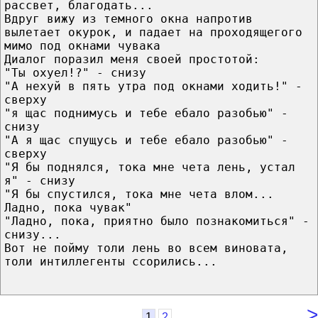
рассвет, благодать...
Вдруг вижу из темного окна напротив
вылетает окурок, и падает на проходящегого
мимо под окнами чувака
Диалог поразил меня своей простотой:
"Ты охуел!?" - снизу
"А нехуй в пять утра под окнами ходить!" -
сверху
"я щас поднимусь и тебе ебало разобью" -
снизу
"А я щас спущусь и тебе ебало разобью" -
cверху
"Я бы поднялся, тока мне чета лень, устал
я" - снизу
"Я бы спустился, тока мне чета влом...
Ладно, пока чувак"
"Ладно, пока, приятно было познакомиться" -
снизу...
Вот не пойму толи лень во всем виновата,
толи интиллегенты ссорились...
>
1
2