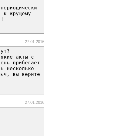
 периодически
я к жрущему
!!
27.01.2016
вут?
сякие акты с
день прибегает
сь несколько
ныч, вы верите
27.01.2016