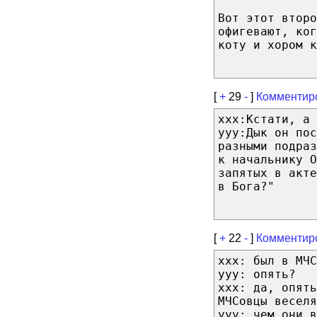
Вот этот втор
офигевают, ког
коту и хором к
[
+
29
-
]
Комментир
ххх:Кстати, а 
ууу:Дык он пос
разными подраз
к начальнику О
запятых в акте
в Бога?"
[
+
22
-
]
Комментир
xxx: был в МЧС
yyy: опять?
xxx: да, опять
МЧСовцы веселя
yyy: чем они в