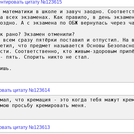
нтировать цитату №123615
 математики в школе и завуч заодно. Соответс
а всех экзаменах. Как правило, в день экзаме
оздно. А с экзамена по ОБЖ вернулась через ч
к рано? Экзамен отменили?
 всем сразу пятёрки поставил и отпустил. На 
етил, что предмет называется Основы Безопасн
сти. Соответственно, кто живым-здоровым прип
- пять. Спорить никто не стал.
ишь.
овать цитату №123614
мал, что кремация - это когда тебя мажут кре
мою просьбу кремировать меня.
овать цитату №123613