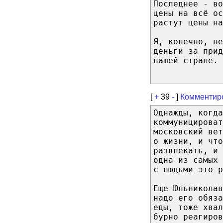
Последнее - в
цены на всё ос
растут цены на
Я, конечно, не
деньги за прид
нашей стране.
[
+
39
-
]
Комментир
Однажды, когда
коммуницирова
московский вет
о жизни, и что
развлекать, и 
одна из самых 
с людьми это р
Еще Юльниколав
надо его обяза
еды, тоже хва
бурно реагиров