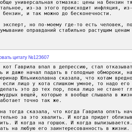
ообще универсальная отмазка: цены на бензин т
тальное, из-за этого происходит инфляция, из
 бензин, и так можно до бесконечности.
 эксперт, но по-моему где-то есть человек, п
умывание оправданий стабильно растущим ценам
овать цитату №123607
 кот Гаврила впал в депрессию, стал отказыва
ть и даже начал падать в голодные обмороки, н
еринар Юльниколавна сказала, что котам вредн
 если лицо у кота слишком умное, то надо его
делать это до тех пор, пока лицо не станет г
мудрых вещей, которые я вообще слышала в жиз
аботает точно так же.
на тогда сказала, что когда Гаврила опять на
тельно за это хвалить. И когда придет облизы
лить. И когда на горшок. И когда вылизывается
ать на любую его заинтересованность в жизни.