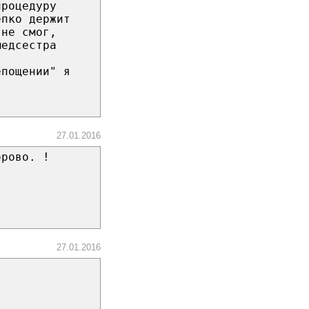
процедуру
епко держит
 не смог,
медсестра
епощении" я
27.01.2016
орово. !
27.01.2016