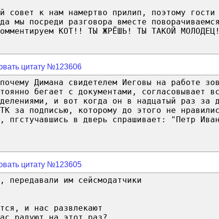
ой совет к нам намертво прилип, поэтому гости
да мы посреди разговора вместе поворачиваемс
омментируем КОТ!! ТЫ ЖРЁШЬ! ТЫ ТАКОЙ МОЛОДЕЦ
овать цитату №123606
почему Димана свидетелем Иеговы на работе зо
тоянно бегает с документами, согласовывает в
делениями, и вот когда он в надцатый раз за 
ТК за подписью, которому до этого не нравили
, пгстучавшись в дверь спрашивает: "Петр Ива
овать цитату №123605
, передавали им сейсмодатчики
тся, и нас развлекают
ас радуют на этот раз?