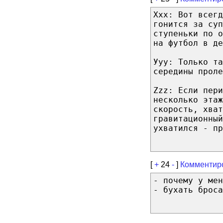
Ххх: Вот всегд
гонится за суп
ступеньки по о
на футбол в де
Ууу: Только та
середины проле
Zzz: Если пери
несколько этаж
скорость, хват
гравитационный
ухватился - пр
[
+
24
-
]
Комментир
- почему у мен
- бухать броса