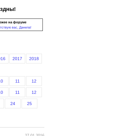
ездны!
ежее на форуме
тствую вас, Данила!
016
2017
2018
10
11
12
10
11
12
24
25
27.01.2016