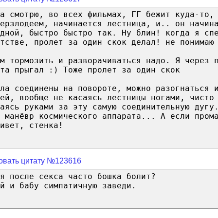
а смотрю, во всех фильмах, ГГ бежит куда-то,
ерзлодеем, начинается лестница, и.. он начин
дной, быстро быстро так. Ну блин! когда я сп
тстве, пролет за один скок делал! не понимаю
м тормозить и разворачиваться надо. Я через 
та прыгал :) Тоже пролет за один скок
ла соединены на повороте, можно разогнаться 
ей, вообще не касаясь лестницы ногами, чисто
аясь руками за эту самую соединительную дугу
 манёвр космического аппарата... А если пром
ивет, стенка!
овать цитату №123616
я после секса часто бошка болит?
й и бабу симпатичную заведи.