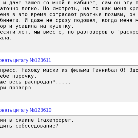
 и даже зашел со мной в кабинет, сам он эту 
аточно легко. Но смотреть, на то как меня кр
еня в это время сотрясают рвотные позывы, он
бинета. И даже не сразу подошел, когда меня 
ор и усадила на кушетку.
есяти лет, мы вместе, но разговоров о "раскр
ала.
овать цитату №123611
пресс. Нахожу маски из фильма Ганнибал О! Зд
ебе парочку.
же весь распродан*.....
ри проверю.
овать цитату №123610
ин в скайпе traxenpoper.
дить собеседование?