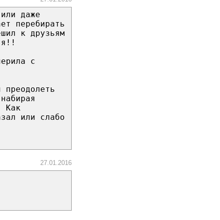
 или даже
ает перебирать
ешил к друзьям
 я!!
перила с
и преодолеть
 набирая
. Как
азал или слабо
27.01.2016