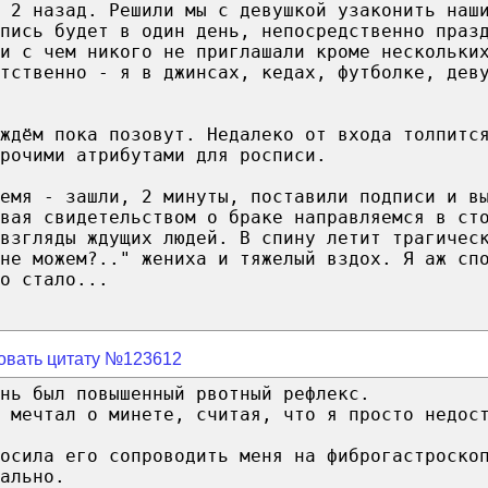
 2 назад. Решили мы с девушкой узаконить наш
пись будет в один день, непосредственно праз
и с чем никого не приглашали кроме нескольки
тственно - я в джинсах, кедах, футболке, дев
ждём пока позовут. Недалеко от входа толпитс
рочими атрибутами для росписи.
емя - зашли, 2 минуты, поставили подписи и в
вая свидетельством о браке направляемся в ст
взгляды ждущих людей. В спину летит трагичес
не можем?.." жениха и тяжелый вздох. Я аж сп
о стало...
овать цитату №123612
нь был повышенный рвотный рефлекс.
 мечтал о минете, считая, что я просто недос
осила его сопроводить меня на фиброгастроско
ально.