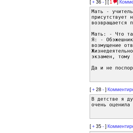
[
+
36
-
] [
1
]
Комме
Мать - учитель
присутствует н
возвращается п
Мать: - Что та
Я: - Обэжешник
возмущение отв
Жизнедеятельно
экзамен, тому 
Да и не поспор
[
+
28
-
]
Комментир
В детстве я ду
очень оценила 
[
+
35
-
]
Комментир