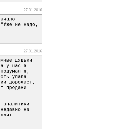
27.01.2016
начало
 "Уже не надо,
27.01.2016
умные дядьки
на у нас в
 подумал я,
ефть упала
сии дорожает,
от продажи
е аналитики
 недавно на
олжит