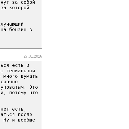
янут за собой
-за которой
олучающий
 на бензин в
27.01.2016
ться есть и
аш гениальный
о много думать
 срочно
луповатым. Это
ни, потому что
чнет есть,
ваться после
. Ну и вообще