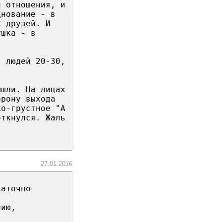
и отношения, и
днование - в
х друзей. И
ушка - в
я людей 20-30,
ышли. На лицах
орону выхода
ко-грустное "А
откнулся. Жаль
27.01.2016
таточно
пию,