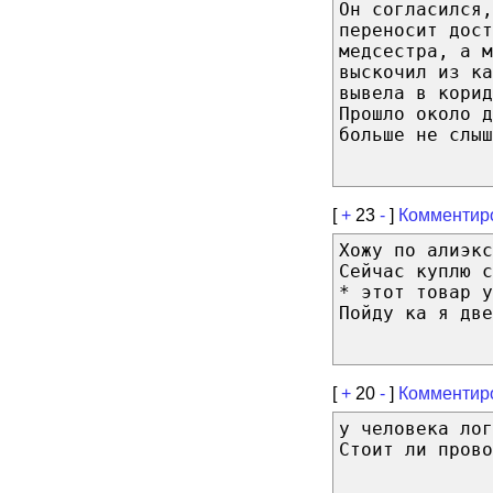
Он согласился,
переносит дост
медсестра, а м
выскочил из ка
вывела в корид
Прошло около д
больше не слыш
[
+
23
-
]
Комментир
Хожу по алиэкс
Сейчас куплю с
* этот товар у
Пойду ка я две
[
+
20
-
]
Комментир
у человека лог
Стоит ли прово