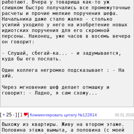
работают. Вчера у товарища как-то уж
слишком быстро получались все промежуточные
расчеты и прочие мелкие поручения шефа.
Начальника даже стало жалко - столько
усилий уходило у него на изобретение новых
идиотских поручения для его скромной
персоны. Наконец, уже часов в восемь вечера
он говорит:
- Слушай, сбегай-ка... - и задумывается,
куда бы его послать.
Один коллега негромко подсказывает : - На
х#й.
Через мгновение шеф делает отмашку и
говорит: - Ладно, я сам схожу...
[
+
25
-
] [
1
]
Комментировать цитату №122814
09.01.2016
Выхожу из квартиры. Живу на втором этаже.
Половина этажа вымыта, а половина (с моей