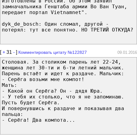
изготовлены в России. Об этом заявил
замначальника Генштаба армии Во Ван Туан,
передает портал Vietnamnet".
dyk_de_bosch: Один сломал, другой -
потерял: тут все понятно. НО ТРЕТИЙ ОТКУДА?
[
+
31
-
]
Комментировать цитату №122827
09.01.2016
Столовая. За столиком парень лет 22-24,
женщина лет 30-ти и 6-ти летний мальчик.
Парень встаёт и идет к раздаче. Мальчик:
- Серёга возьми мне компот!
Мать:
- Какой он Серёга? Он - дядя Юра.
- У тебя их столько, что я не запоминаю.
Пусть будет Серёга.
И повернувшись к раздаче и показывая два
пальца:
- Серёга! Два компота...