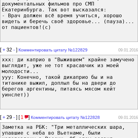
документальных фильмов про СМП
Екатеринбурга. Так вот высказался:
- Врач должен всё время учиться, хорошо
видеть и беречь своё здоровье... (пауза)...
от пациентов!(c)
[
+
32
-
]
Комментировать цитату №122829
09.01.2016
xxx: ди каприо в "Выжившем" крайне замучено
выглядит, уже не тот красавчик из моей
молодости...
yyy: Конечно, такой дикаприо бы и на
титанике выжил, доплыл бы на двери до
берегов аргентины, питаясь мясом кейт
уинслет))
[
+
29
-
] [
1
]
Комментировать цитату №122828
09.01.2016
Заметка на РБК: "Три металлических шара,
упавшие с неба во Вьетнаме, были