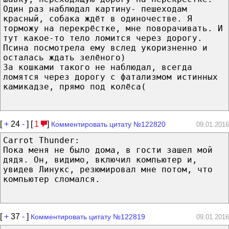
Один раз наблюдал картину- пешеходам
красный, собака ждёт в одиночестве. Я
торможу на перекрёстке, мне поворачивать. И
тут какое-то тело ломится через дорогу.
Псина посмотрела ему вслед укоризненно и
осталась ждать зелёного)
За кошками такого не наблюдал, всегда
ломятся через дорогу с фатализмом истинных
камикадзе, прямо под колёса(
[
+
24
-
] [
1
]
Комментировать цитату №122820
09.01.2016
Carrot Thunder:
Пока меня не было дома, в гости зашел мой
дядя. Он, видимо, включил компьютер и,
увидев Линукс, резюмировал мне потом, что
компьютер сломался.
[
+
37
-
]
Комментировать цитату №122819
09.01.2016