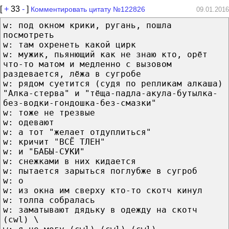
[
+
33
-
]
Комментировать цитату №122826
09.01.2016
w: под окном крики, ругань, пошла
посмотреть
w: там охренеть какой цирк
w: мужик, пьянющий как не знаю кто, орёт
что-то матом и медленно с вызовом
раздевается, лёжа в сугробе
w: рядом суетится (судя по репликам алкаша)
"Алка-стерва" и "тёща-падла-акула-бутылка-
без-водки-гондошка-без-смазки"
w: тоже не трезвые
w: одевают
w: а тот "желает отдуплиться"
w: кричит "ВСЁ ТЛЕН"
w: и "БАБЫ-СУКИ"
w: снежками в них кидается
w: пытается зарыться поглубже в сугроб
w: о
w: из окна им сверху кто-то скотч кинул
w: толпа собралась
w: заматывают дядьку в одежду на скотч
(cwl) \