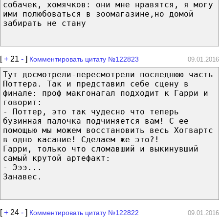
собачек, хомячков: они мне нравятся, я могу
ими полюбоваться в зоомагазине,но домой
забирать не стану
[
+
21
-
]
Комментировать цитату №122823
09.01.2016
Тут досмотрели-пересмотрели последнюю часть
Поттера. Так и представил себе сцену в
финале: проф макгонагал подходит к Гарри и
говорит:
- Поттер, это так чудесно что теперь
бузинная палочка подчиняется вам! С ее
помощью мы можем восстановить весь Хогвартс
в одно касание! Сделаем же это?!
Гарри, только что сломавший и выкинувший
самый крутой артефакт:
- Эээ...
Занавес.
[
+
24
-
]
Комментировать цитату №122822
09.01.2016