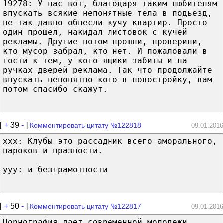
19278: У нас вот, благодаря таким любителям
впускать всякие непонятные тела в подьезд,
не так давно обнесли кучу квартир. Просто
один прошел, накидал листовок с кучей
рекламы. Другие потом прошли, проверили,
кто мусор забрал, кто нет. И пожаловали в
гости к тем, у кого ящики забиты и на
ручках дверей реклама. Так что продолжайте
впускать непонятно кого в новостройку, вам
потом спасибо скажут.
[
+
39
-
]
Комментировать цитату №122818
09.01.2016
xxx: Клубы это рассадник всего аморального,
пароков и празности.
yyy: и безграмотности
[
+
50
-
]
Комментировать цитату №122817
09.01.2016
Порнография дает современной молодежи