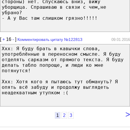
стороны) нет. Спускаюсь вниз, вижу
уборщица. Спрашиваю в связи с чем,не
убрано?
- А у Вас там слишком грязно!!!!!
[
+
16
-
]
Комментировать цитату №122813
09.01.2016
Ххх: Я буду брать в кавычки слова,
употреблённые в переносном смысле. Я буду
отделять сарказм от прямого текста. Я буду
делать табло попроще, и люди ко мне
потянутся!
Ххх: Хотя кого я пытаюсь тут обмануть? Я
опять всё забуду и продолжу выглядеть
неадекватным утупком :(
>
1
2
3