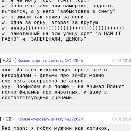
w: я не могу (cwl) (cwl) (cwl)
w: бабы его замотали намертво, поднять
пытаются, а у него "забыстовка в снегу"
w: птащили так прямо за ноги
w: одна за одну, вторая за другую
w: яяязъ))))))))))))))))))))))))))))))))))
w: замотанный на всю улицу орёт "А НАМ СЁ
РАВНО" и "ЗАПЕЛЕНАЛИ, ДЕМОНЫ"
[
+
23
-
]
Комментировать цитату №122825
09.01.2016
ххх: Из всех извращенцев проще всего
некрофилам - фильмы про зомби можно
смотреть совершенно легально.
ууу: Зоофилам еще проще - на Анимал Планет
полно фильмов про животных, и даже с
соответствующими сценами.
[
+
22
-
]
Комментировать цитату №122824
09.01.2016
Red_moon: я люблю мужчин как котиков,