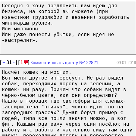
Сегодня я хочу предложить вам идею для
бизнеса, на которой вы сможете (при
известном трудолюбии и везении) заработать
миллиарды рублей.
Или миллионы.
Или даже понести убытки, если идея не
«выстрелит».
[
+
31
-
] [
1
]
Комментировать цитату №122821
09.01.2016
Насчёт кошек на мостах.
Вот меня другое интересует. Не раз видел
собак, переходящих дорогу на зелёный, а
кошек- ни разу. Причём что собаки видят в
чёрно-белом цвете, как они определяют?
Ладно в городах где светофоры для слепых-
засвиристела "птичка", можно идти- но на
загородных трассах? Думал берут пример с
людей, типа все пошли значит можно, а вот
фиг. Каждый раз езжу через один посёлок на
работу и с работы и частенько вижу там одну
шавку, переходящую дорогу на перекрёстке.