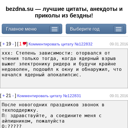
bezdna.su — лучшие цитаты, анекдоты и
приколы из бездны!
Главное меню
Выберите год
[
+
19
-
] [
1
]
Комментировать цитату №122832
09.01.2016
xxx: Степень зависимости: оторвался от
чтения только тогда, когда ядерный взрыв
выжег электронику ридера и будучи крайне
недоволен, подошёл к окну и обнаружил, что
начался ядерный апокалипсис.
[
+
21
-
]
Комментировать цитату №122831
09.01.2016
После новогодних праздников звонок в
техподдержку.
П: здравствуйте, а соедините меня с
айпишником, пожалуйста
О:?????