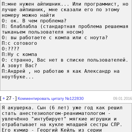
П:мне нужен айпишник... Или программист, но
лучше айпишник, мне сказали его по этому
номеру можно найти
О: ок. В чем проблема?
П: блаблабла (стандартная проблема решаемая
тыканьем пользователя носом)
О: вы работаете с компа или с ноута?
П:с сотового
О:????
П:Ну с компа
О: странно, Вас нет в списке пользователей.
А зовут Вас?
П:Андрей , но работаю я как Александр на
ноутбуке...
[
+
27
-
]
Комментировать цитату №122830
09.01.2016
Я акушерка. Сын (6 лет) уже год как решил
стать анестезиологом-реаниматологом -
увлечённо "интубирует" мягкие игрушки и
отрабатывает на кукле младшей сестры СЛР.
Его кумир - Георгий Кейль из серии