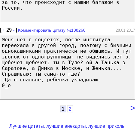
за то, что происходит с нашим багажом в
России.
[
+
29
-
]
Комментировать цитату №138268
28.01.2017
Меня нет в соцсетях, после института
переехала в другой город, поэтому с бывшими
однокашниками практически не общаюсь. И тут
звонок от одногруппницы- не виделись лет 5.
Щебечет-щебечет: ты в Туле? ой а Танька в
Саратове, а Димка в Москве, и Женька....
Спрашиваю: ты сама-то где?
-Да в спальне, ребенка укладываю.
0_о
>
1
2
Лучшие цитаты, лучшие анекдоты, лучшие приколы