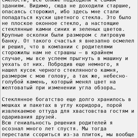
зданиям. Видимо, сюда не доходили старшие,
опасаясь сторожил, ибо здесь мне стали
попадаться куски цветного стекла. Это было
не плоское оконное стекло, а настоящие
стеклянные камни синих и зеленых цветов.
Крупные осколки были размером с литровую
банку. От такого счастья я внезапно осмелел
и решил, что в компании с родителями
сторожилы нам не страшны – в крайнем
случае, мы все успеем прыгнуть в машину и
уехать от них. Побродив еще немного, я
нашел кусок черного стеклянного камня,
размером с мою голову, а так же, небесно-
голубой камень, который менял цвет на
желтоватый при изменении угла обзора…
Стеклянное богатство еще долго хранилось в
мешках и пакетах в углу коридора, порой
извлекаемое оттуда для хвастовства гостям и
одаривания друзей.
Всю гениальность решения родителей я
осознал много лет спустя. Мы тогда
перестали ссориться из-за плиток, мы вообще