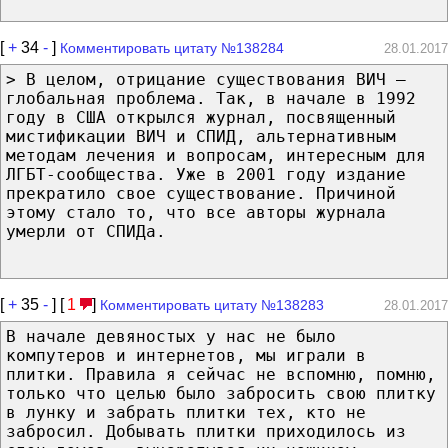
[
+
34
-
]
Комментировать цитату №138284
28.01.2017
> В целом, отрицание существования ВИЧ —
глобальная проблема. Так, в начале в 1992
году в США открылся журнал, посвященный
мистификации ВИЧ и СПИД, альтернативным
методам лечения и вопросам, интересным для
ЛГБТ-сообщества. Уже в 2001 году издание
прекратило свое существование. Причиной
этому стало то, что все авторы журнала
умерли от СПИДа.
[
+
35
-
] [
1
]
Комментировать цитату №138283
28.01.2017
В начале девяностых у нас не было
компутеров и интернетов, мы играли в
плитки. Правила я сейчас не вспомню, помню,
только что целью было забросить свою плитку
в лунку и забрать плитки тех, кто не
забросил. Добывать плитки приходилось из