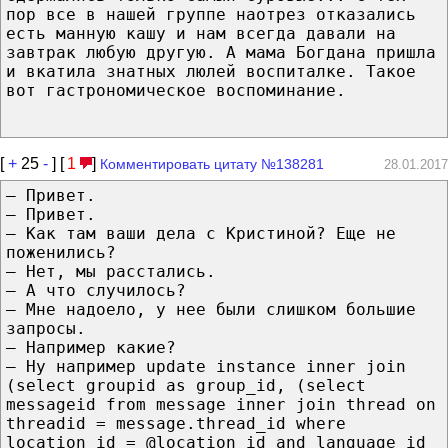
пор все в нашей группе наотрез отказались
есть манную кашу и нам всегда давали на
завтрак любую другую. А мама Богдана пришла
и вкатила знатных люлей воспиталке. Такое
вот гастрономическое воспоминание.
[
+
25
-
] [
1
]
Комментировать цитату №138281
28.01.2017
— Привет.
— Привет.
— Как там ваши дела с Кристиной? Еще не
поженились?
— Нет, мы расстались.
— А что случилось?
— Мне надоело, у нее были слишком большие
запросы.
— Например какие?
— Ну например update instance inner join
(select groupid as group_id, (select
messageid from message inner join thread on
threadid = message.thread_id where
location_id = @location_id and language_id