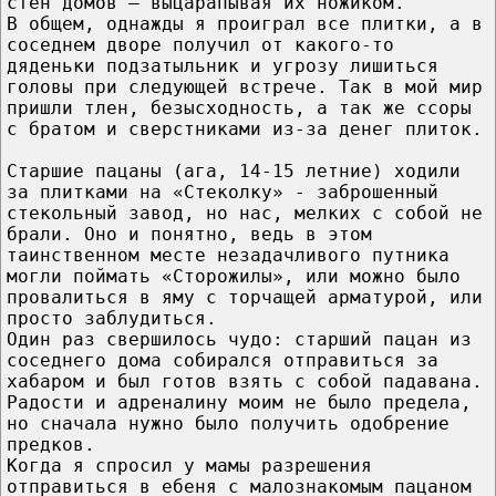
стен домов – выцарапывая их ножиком.
В общем, однажды я проиграл все плитки, а в
соседнем дворе получил от какого-то
дяденьки подзатыльник и угрозу лишиться
головы при следующей встрече. Так в мой мир
пришли тлен, безысходность, а так же ссоры
с братом и сверстниками из-за денег плиток.
Старшие пацаны (ага, 14-15 летние) ходили
за плитками на «Стеколку» - заброшенный
стекольный завод, но нас, мелких с собой не
брали. Оно и понятно, ведь в этом
таинственном месте незадачливого путника
могли поймать «Сторожилы», или можно было
провалиться в яму с торчащей арматурой, или
просто заблудиться.
Один раз свершилось чудо: старший пацан из
соседнего дома собирался отправиться за
хабаром и был готов взять с собой падавана.
Радости и адреналину моим не было предела,
но сначала нужно было получить одобрение
предков.
Когда я спросил у мамы разрешения
отправиться в ебеня с малознакомым пацаном