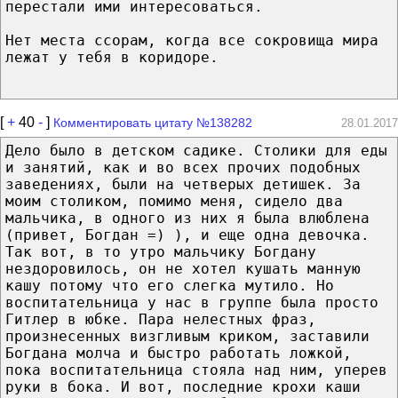
перестали ими интересоваться.
Нет места ссорам, когда все сокровища мира
лежат у тебя в коридоре.
[
+
40
-
]
Комментировать цитату №138282
28.01.2017
Дело было в детском садике. Столики для еды
и занятий, как и во всех прочих подобных
заведениях, были на четверых детишек. За
моим столиком, помимо меня, сидело два
мальчика, в одного из них я была влюблена
(привет, Богдан =) ), и еще одна девочка.
Так вот, в то утро мальчику Богдану
нездоровилось, он не хотел кушать манную
кашу потому что его слегка мутило. Но
воспитательница у нас в группе была просто
Гитлер в юбке. Пара нелестных фраз,
произнесенных визгливым криком, заставили
Богдана молча и быстро работать ложкой,
пока воспитательница стояла над ним, уперев
руки в бока. И вот, последние крохи каши