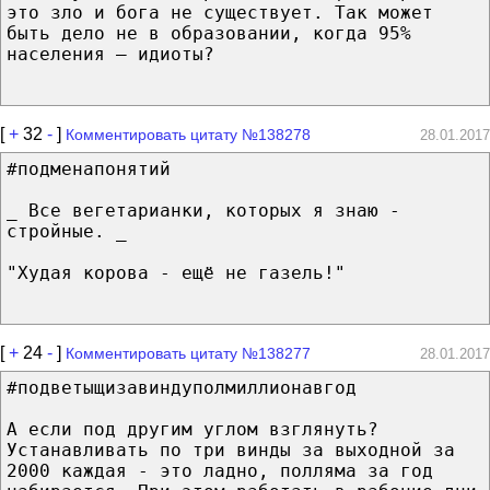
это зло и бога не существует. Так может
быть дело не в образовании, когда 95%
населения — идиоты?
[
+
32
-
]
Комментировать цитату №138278
28.01.2017
#подменапонятий
_ Все вегетарианки, которых я знаю -
стройные. _
"Худая корова - ещё не газель!"
[
+
24
-
]
Комментировать цитату №138277
28.01.2017
#подветыщизавиндуполмиллионавгод
А если под другим углом взглянуть?
Устанавливать по три винды за выходной за
2000 каждая - это ладно, полляма за год