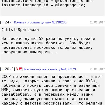
instance.location_id = @location_id and
instance.language_id = @language_id;
[
+
24
-
]
Комментировать цитату №138280
28.01.2017
#ThisIsSpartaaaa
Но вообще лучше 52 раза подумать, прежде
чем с шашлычниками бороться. Вам будут
противостоять несколько голодных людей,
вооружённых шампурами...
[
+
20
-
] [
3
]
Комментировать цитату №138279
28.01.2017
СССР не жалели денег на просвещение — и вот
те люди, которые ходили в советские ВУЗы,
побежали относить свои денежки в различный
МММ, смотреть-пуская-плюни простомарию и
сантабарбару, а в перерывах между этими
важными делами усердно молиться, хотя
каждому с детства рассказывали, что религия