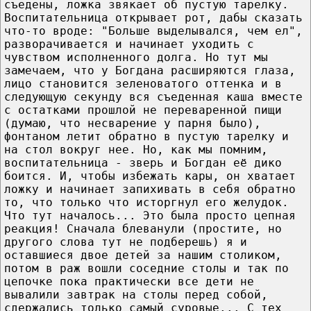
съедены, ложка звякает об пустую тарелку.
Воспитательница открывает рот, дабы сказать
что-то вроде: "Больше выделывался, чем ел",
разворачивается и начинает уходить с
чувством исполненного долга. Но тут мы
замечаем, что у Богдана расширяются глаза,
лицо становится зеленоватого оттенка и в
следующую секунду вся съеденная каша вместе
с остатками прошлой не переваренной пищи
(думаю, что несварение у парня было),
фонтаном летит обратно в пустую тарелку и
на стол вокруг нее. Но, как мы помним,
воспитательница - зверь и Богдан её дико
боится. И, чтобы избежать кары, он хватает
ложку и начинает запихивать в себя обратно
то, что только что исторгнул его желудок.
Что тут началось... Это была просто цепная
реакция! Сначала блеванули (простите, но
другого слова тут не подберешь) я и
оставшиеся двое детей за нашим столиком,
потом в раж вошли соседние столы и так по
цепочке пока практически все дети не
вывалили завтрак на столы перед собой,
сдержались только самый суровые... С тех