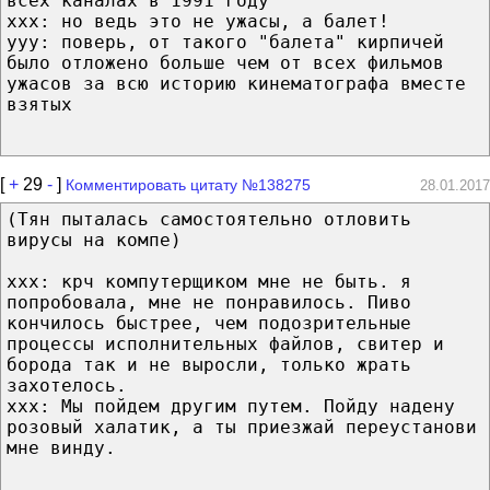
всех каналах в 1991 году
ххх: но ведь это не ужасы, а балет!
ууу: поверь, от такого "балета" кирпичей
было отложено больше чем от всех фильмов
ужасов за всю историю кинематографа вместе
взятых
[
+
29
-
]
Комментировать цитату №138275
28.01.2017
(Тян пыталась самостоятельно отловить
вирусы на компе)
ххх: крч компутерщиком мне не быть. я
попробовала, мне не понравилось. Пиво
кончилось быстрее, чем подозрительные
процессы исполнительных файлов, свитер и
борода так и не выросли, только жрать
захотелось.
ххх: Мы пойдем другим путем. Пойду надену
розовый халатик, а ты приезжай переустанови
мне винду.