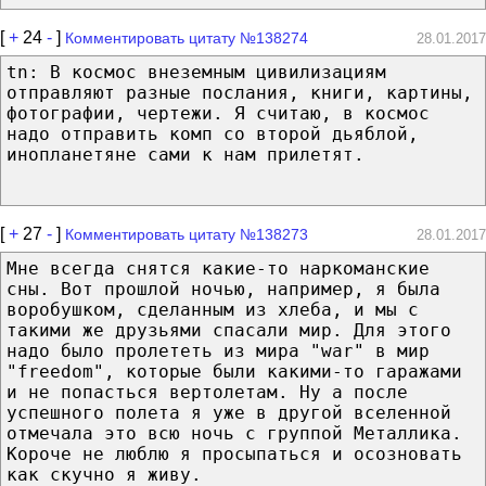
[
+
24
-
]
Комментировать цитату №138274
28.01.2017
tn: В космос внеземным цивилизациям
отправляют разные послания, книги, картины,
фотографии, чертежи. Я считаю, в космос
надо отправить комп со второй дьяблой,
инопланетяне сами к нам прилетят.
[
+
27
-
]
Комментировать цитату №138273
28.01.2017
Мне всегда снятся какие-то наркоманские
сны. Вот прошлой ночью, например, я была
воробушком, сделанным из хлеба, и мы с
такими же друзьями спасали мир. Для этого
надо было пролететь из мира "war" в мир
"freedom", которые были какими-то гаражами
и не попасться вертолетам. Ну а после
успешного полета я уже в другой вселенной
отмечала это всю ночь с группой Металлика.
Короче не люблю я просыпаться и осозновать
как скучно я живу.