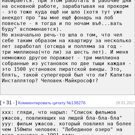
набирается. При этом работать в рабочие дни
на основной работе, зарабатывая на прокорм
- это тоже куда ещё ни шло (хотя тут уже
анекдот про "вы мне ещё фонарь на лоб
повесьте - я тогда и по ночам въё...вать
буду" вспоминается).
Но изначально речь-то шла о том, что чел
себе таким образом на квартиру за несколько
лет заработал (отсюда и полляма за год -
три миллиона(что ли) за шесть лет). И меня
немножко другое поражает - три миллиона
собранные из установок по две тыщи каждая -
это 1500 установок пиратской винды. Это,
блять, такой супергерой был что ли? Капитан
Инсталлятор? Человек-Майкрософт?
[
+
31
-
]
Комментировать цитату №138276
28.01.2017
ххх: гляди, что нарыл: "Список фильмов
ужасов, повлиявщих на людей бла-бла-бла"
ууу: фильм ужасов. который повлиял на более
чем 150млн человек: "Лебединое озеро" на