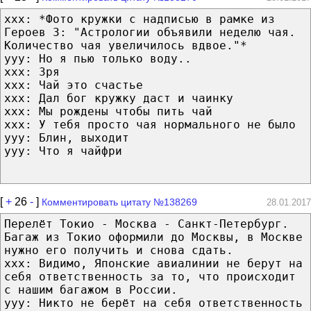
xxx: *Фото кружки с надписью в рамке из
Героев 3: "Астрологии объявили неделю чая.
Количество чая увеличилось вдвое."*
yyy: Но я пью только воду..
xxx: Зря
xxx: Чай это счастье
xxx: Дал бог кружку даст и чаинку
xxx: Мы рождены чтобы пить чай
xxx: У тебя просто чая нормального не было
yyy: Блин, выходит
yyy: Что я чайфри
[
+
26
-
]
Комментировать цитату №138269
28.01.2017
Перелёт Токио - Москва - Санкт-Петербург.
Багаж из Токио оформили до Москвы, в Москве
нужно его получить и снова сдать.
xxx: Видимо, Японские авиалинии не берут на
себя ответственность за то, что происходит
с нашим багажом в России.
yyy: Никто не берёт на себя ответственность