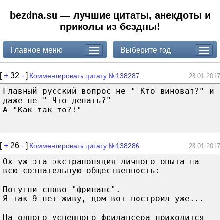
bezdna.su — лучшие цитаты, анекдоты и
приколы из бездны!
Главное меню
Выберите год
[
+
32
-
]
Комментировать цитату №138287
28.01.2017
Главный русский вопрос не " Кто виноват?" и
даже не " Что делать?"
А "Как так-то?!"
[
+
26
-
]
Комментировать цитату №138286
28.01.2017
Ох уж эта экстраполяция личного опыта на
всю сознательную общественность:
Погугли слово "фриланс".
Я так 9 лет живу, дом вот построил уже...
На одного успешного фрилансера приходится