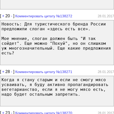
[
+
20
-
]
Комментировать цитату №138272
28.01.2017
Новость: Для туристического бренда России
предложили слоган «здесь есть все».
Мое мнение, слоган должен быть "И так
сойдет". Еще можно "Похуй", но он слишком
уж многозначительный. Еще какие предложения
есть?
[
+
28
-
]
Комментировать цитату №138271
28.01.2017
Когда я стану старым и если не смогу мясо
усваивать, я буду активно пропагандировать
вегетарианство, если я не могу мясо есть,
надо будет остальным запретить.
[
+
23
-
]
Комментировать цитату №138270
28.01.2017