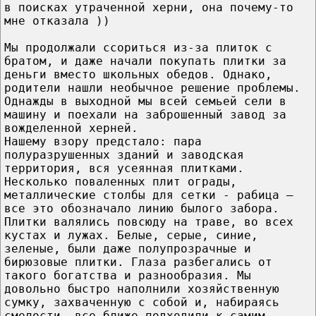
в поисках утраченной херни, она почему-то
мне отказала ))
Мы продолжали ссориться из-за плиток с
братом, и даже начали покупать плитки за
деньги вместо школьных обедов. Однако,
родители нашли необычное решение проблемы.
Однажды в выходной мы всей семьей сели в
машину и поехали на заброшенный завод за
вожделенной херней.
Нашему взору предстало: пара
полуразрушенных зданий и заводская
территория, вся усеянная плитками.
Несколько поваленных плит ограды,
металлические столбы для сетки - рабица –
все это обозначало линию былого забора.
Плитки валялись повсюду на траве, во всех
кустах и лужах. Белые, серые, синие,
зеленые, были даже полупрозрачные и
бирюзовые плитки. Глаза разбегались от
такого богатства и разнообразия. Мы
довольно быстро наполнили хозяйственную
сумку, захваченную с собой и, набираясь
смелости, все ближе подходили к самим