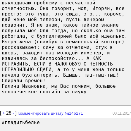
выкладываю проблему с несчастной
отчетностью. Она говорит, мол, Игорян, все
просто: это туда, это сюда, это... короче,
дай жене мой телефон, пусть вечером
позвонит. Я не знаю, какое тайное знание
получила моя Оля тогда, но сколько она там
работала, с бухгалтерией было всё идеально.
Вчера жена (главбух в немаленькой конторе)
рассказывает: сижу за отчетами, стук в
дверь, зажодит наш молодой инженер, и
извиняясь за беспокойство... А КАК
ИСПРАВИТЬ, ЕСЛИ В НАЛОГОВУЮ ОТЧЕТНОСТЬ
НЕПРАВИЛЬНО СДАЛИ, а то у меня жена только
начала бухгалтерить. Бдыщь, тыц-тыц-тыц!
Спирали времен!
Галина Ивановна, мы Вас помним, большое
человеческое спасибо за науку!
[
+
28
-
]
Комментировать цитату №146271
08.11.2017
#гладитьбелье