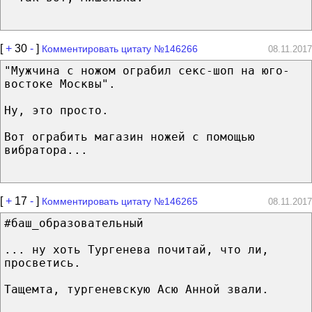
[
+
30
-
]
Комментировать цитату №146266
08.11.2017
"Мужчина с ножом ограбил секс-шоп на юго-
востоке Москвы".
Ну, это просто.
Вот ограбить магазин ножей с помощью
вибратора...
[
+
17
-
]
Комментировать цитату №146265
08.11.2017
#баш_образовательный
... ну хоть Тургенева почитай, что ли,
просветись.
Тащемта, тургеневскую Асю Анной звали.