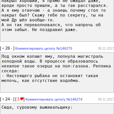
накрыл хороший, я прямо не ожидал даже,
вроде просто пришли, а ты так расстарался.
А я ему отвечаю - а знаешь почему стол то
накрыт был? Скажу тебе по секрету, ты на
мой Др шёл вообще-то.
А он так переволновался, что напрочь об
этом забыл. Не поздравил даже.
[
+
26
-
]
Комментировать цитату №146275
08.11.2017
Под окном копают яму, лопнула магистраль
холодной воды. В процессе образовалось
нехилое такое озерцо на пол-газона. Реплика
соседа:
- Настоящего рыбака не остановит такая
мелочь, как отсутствие водоёма.
[
+
24
-
] [
3
]
Комментировать цитату №146274
08.11.2017
Сюда, суровому выживальщику: