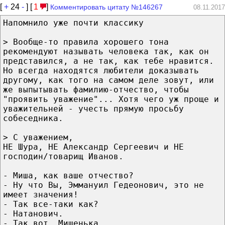
[
+
24
-
] [
1
]
Комментировать цитату №146267
08.11.2017
Напомнило уже почти классику
> Вообще-то правила хорошего тона
рекомендуют называть человека так, как он
представился, а не так, как тебе нравится.
Но всегда находятся любители доказывать
другому, как того на самом деле зовут, или
же выпытывать фамилию-отчество, чтобы
"проявить уважение"... Хотя чего уж проще и
уважительней - учесть прямую просьбу
собеседника.
> С уважением,
НЕ Шура, НЕ Александр Сергеевич и НЕ
господин/товарищ Иванов.
- Миша, как ваше отчество?
- Ну что Вы, Эммануил Гедеонович, это не
имеет значения!
- Так все-таки как?
- Натанович.
- Так вот, Мишенька.