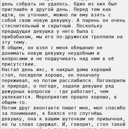
день собрать не удалось. Один из них был
приглашён в другой день. Перед тем как
идти, он уточнил, можно ли ему взять с
собой свою новую девушку. А парень он очень
стеснительный и скрытный. Поскольку
предыдущая девушка у него была с
прибабахом, мы его по-дружески троллили на
эту тему.
В общем, он взял с меня обещание не
донимать новую девушку неудобным и
вопросами и не подшучивать над ним в её
присутствии.
Настал день икс, я накрыл дома хороший
стол, посидели хорошо, он поначалу
переживал, но потом расслабился. Поговорили
о природе, о погоде, задали девушке ряд
дежурных вопросов - где работает, чем
увлекается. Мероприятие прошло хорошо, в
общем-то.
Потом друг вконтакте пишет мне, мол спасибо
за понимание, я боялся что спугнёшь
девушку, она к вашим шуточкам не привычная,
но ты слово сдержал. И, говорит, стол такой