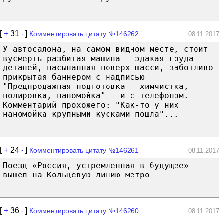
[
+
31
-
]
Комментировать цитату №146262
08.11.2017
У автосалона, на самом видном месте, стоит
вусмерть разбитая машина - эдакая груда
деталей, насыпанная поверх шасси, заботливо
прикрытая баннером с надписью
"Предпродажная подготовка - химчистка,
полировка, наномойка" - и с телефоном.
Комментарий прохожего: "Как-то у них
наномойка крупными кусками пошла"...
[
+
24
-
]
Комментировать цитату №146261
08.11.2017
Поезд «Россия, устремленная в будущее»
вышел на Кольцевую линию метро
[
+
36
-
]
Комментировать цитату №146260
08.11.2017