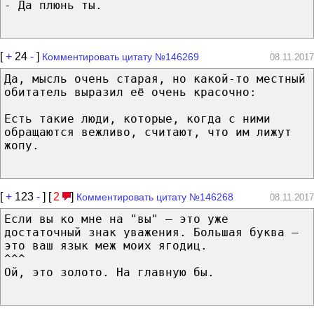
- Да плюнь ты.
[
+
24
-
]
Комментировать цитату №146269
08.11.2017
Да, мысль очень старая, но какой-то местный
обитатель выразил её очень красочно:
Есть такие люди, которые, когда с ними
обращаются вежливо, считают, что им лижут
жопу.
[
+
123
-
] [
2
]
Комментировать цитату №146268
08.11.2017
Если вы ко мне на "вы" – это уже
достаточный знак уважения. Большая буква –
это ваш язык меж моих ягодиц.
^^^
Ой, это золото. На главную бы.