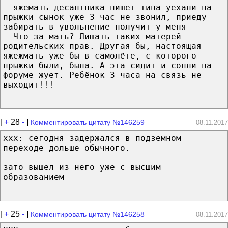
- яжемать десантника пишет типа уехали на
прыжки сынок уже 3 час не звонил, приеду
забирать в увольнение получит у меня
- Что за мать? Лишать таких матерей
родительских прав. Другая бы, настоящая
яжежмать уже бы в самолёте, с которого
прыжки были, была. А эта сидит и сопли на
форуме жует. Ребёнок 3 часа на связь не
выходит!!!
[
+
28
-
]
Комментировать цитату №146259
08.11.2017
xxx: сегодня задержался в подземном
переходе дольше обычного.
зато вышел из него уже с высшим
образованием
[
+
25
-
]
Комментировать цитату №146258
08.11.2017