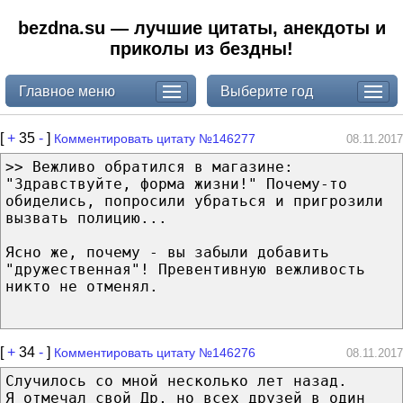
bezdna.su — лучшие цитаты, анекдоты и
приколы из бездны!
Главное меню
Выберите год
[
+
35
-
]
Комментировать цитату №146277
08.11.2017
>> Вежливо обратился в магазине:
"Здравствуйте, форма жизни!" Почему-то
обиделись, попросили убраться и пригрозили
вызвать полицию...
Ясно же, почему - вы забыли добавить
"дружественная"! Превентивную вежливость
никто не отменял.
[
+
34
-
]
Комментировать цитату №146276
08.11.2017
Случилось со мной несколько лет назад.
Я отмечал свой Др, но всех друзей в один