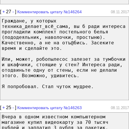
[
+
27
-
]
Комментировать цитату №146264
08.11.2017
Граждане, у которых
техника_делает_всё_сама, вы б ради интереса
прогладили комплект постельного белья
(пододеяльник, наволочки, простыню).
Качественно, а не на отъ@бись. Засеките
время и сделайте это.
Или, может, робопылесос залезет за тумбочки
и шкафчики, стоящие у стен? Интереса ради,
отодвиньте одну от стены, если не делали
этого. Возможно, удивитесь.
Я попробовал. Стал чуток мудрее.
[
+
25
-
]
Комментировать цитату №146263
08.11.2017
Вчера в одном известном компьютерном
магазине купил видеокарту за 70 тысяч
рублей и заплатил 3 рубля за пакетик.