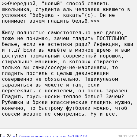
>>Очередной, "новый" способ спалить
школьника, студента аль человека жившего в
условиях "бабушка - какать"(с). Он не
понимает зачем гладить бельё.>>>
Живу полностью самостоятельно уже давно,
тоже не понимаю, зачем гладить ПОСТЕЛЬНОЕ
белье, если не эстетики ради? Инфекции, вши
и т.д? Если вы живёте в мирное время и вам
доступен нормальный современный порошок,
стиральные машинки, в которых стираете
только вы сами/соседи-не-маргиналы, то
гладить постель с целью дезинфекции
совершенно не обязательно. Педикулезом
заразиться вы можете и так, если
пересеклись с носителем, он очень заразен.
Гладить трусы-носки-теплое белье? Зачем?
Рубашки и брюки классические гладить нужно,
конечно, по быстрому футболки можно, чтоб
совсем жевано не смотрелись. Ну и все.
[
+
24
-
]
Комментировать цитату №146273
08.11.2017