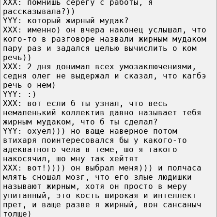
ХХХ: помнишь серегу с работы, я
рассказывала?))
YYY: который жирный мудак?
ХХХ: именно) он вчера наконец услышал, что
кого-то в разговоре назвали жирным мудаком
пару раз и задался целью вычислить о ком
речь))
ХХХ: 2 дня донимал всех умозаключениями,
седня олег не выдержал и сказал, что кагбэ
речь о нем)
YYY: :)
ХХХ: вот если б ты узнал, что весь
немаленький коллектив давно называет тебя
жирным мудаком, что б ты сделал?
YYY: охуел))) но ваще наверное потом
втихаря поинтересовался бы у какого-то
адекватного чела в теме, шо я такого
накосячил, шо мну так хейтят
ХХХ: вот!)))) он выбрал меня))) и полчаса
млять сношал мозг, что его злые людишки
называют жирным, хотя он просто в меру
упитанный, это кость широкая и интеллект
прет, и ваще разве я жирный, вон сансаныч
толще)