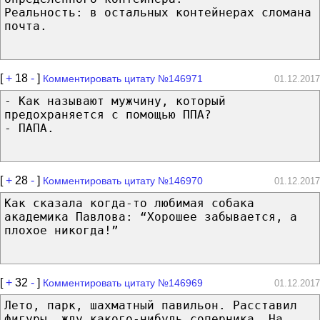
Реальность: в остальных контейнерах сломана
почта.
[
+
18
-
]
Комментировать цитату №146971
01.12.2017
- Как называют мужчину, который
предохраняется с помощью ППА?
- ПАПА.
[
+
28
-
]
Комментировать цитату №146970
01.12.2017
Как сказала когда-то любимая собака
академика Павлова: “Хорошее забывается, а
плохое никогда!”
[
+
32
-
]
Комментировать цитату №146969
01.12.2017
Лето, парк, шахматный павильон. Расставил
фигуры, жду какого-нибудь соперника. На