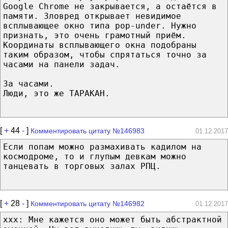
Google Chrome не закрывается, а остаётся в
памяти. Зловред открывает невидимое
всплывающее окно типа pop-under. Нужно
признать, это очень грамотный приём.
Координаты всплывающего окна подобраны
таким образом, чтобы спрятаться точно за
часами на панели задач.
За часами.
Люди, это же ТАРАКАН.
[
+
44
-
]
Комментировать цитату №146983
01.12.2017
Если попам можно размахивать кадилом на
космодроме, то и глупым девкам можно
танцевать в торговых залах РПЦ.
[
+
28
-
]
Комментировать цитату №146982
01.12.2017
ххх: Мне кажется оно может быть абстрактной