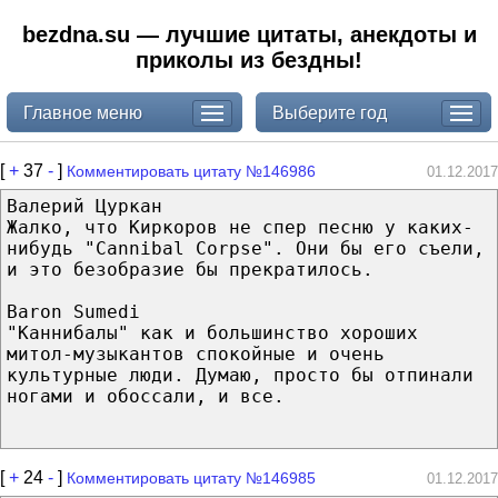
bezdna.su — лучшие цитаты, анекдоты и
приколы из бездны!
Главное меню
Выберите год
[
+
37
-
]
Комментировать цитату №146986
01.12.2017
Валерий Цуркан
Жалко, что Киркоров не спер песню у каких-
нибудь "Cannibal Corpse". Они бы его съели,
и это безобразие бы прекратилось.
Baron Sumedi
"Каннибалы" как и большинство хороших
митол-музыкантов спокойные и очень
культурные люди. Думаю, просто бы отпинали
ногами и обоссали, и все.
[
+
24
-
]
Комментировать цитату №146985
01.12.2017