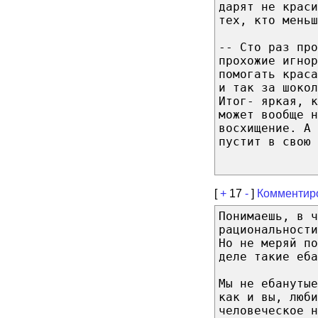
дарят не крас
тех, кто меньш
-- Сто раз про
прохожие игнор
помогать крас
и так за шокол
Итог- яркая, к
может вообще н
восхищение. А 
пустит в свою 
[
+
17
-
]
Комментир
Понимаешь, в ч
рациональност
Но не меряй по
деле такие еба
Мы не ебанутые
как и вы, люби
человеческое н