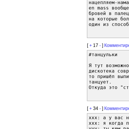
нацепляем-нама
en mass вообще
бровей в пале
на которые бол
один из способ
[
+
17
-
]
Комментир
#танцульки
Я тут возможно
дискотека сов
то пришёл выпи
танцует.
Откуда это "ст
[
+
34
-
]
Комментир
xxx: а у вас н
xxx: я когда п
yyy: ты кем ра