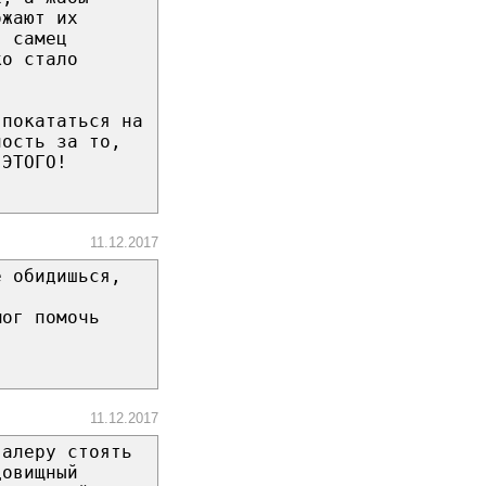
ожают их
, самец
ко стало
 покататься на
ность за то,
 ЭТОГО!
11.12.2017
ё обидишься,
мог помочь
11.12.2017
валеру стоять
довищный