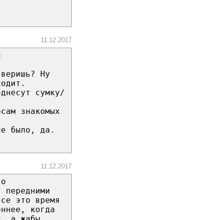
11.12.2017
й
 веришь? Ну
ходит.
однесут сумку/
осам знакомых
не было, да.
11.12.2017
го
т передними
все это время
еннее, когда
х, а жабы