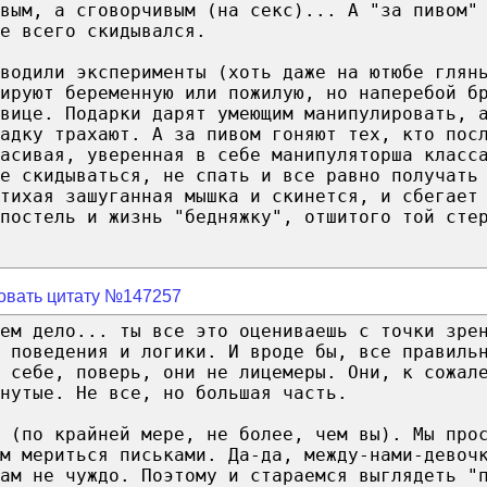
ивым, а сговорчивым (на секс)... А "за пивом"
е всего скидывался.
водили эксперименты (хоть даже на ютюбе глян
ируют беременную или пожилую, но наперебой б
авице. Подарки дарят умеющим манипулировать, 
адку трахают. А за пивом гоняют тех, кто пос
асивая, уверенная в себе манипуляторша класс
е скидываться, не спать и все равно получать
тихая зашуганная мышка и скинется, и сбегает
постель и жизнь "бедняжку", отшитого той сте
овать цитату №147257
ем дело... ты все это оцениваешь с точки зре
и поведения и логики. И вроде бы, все правиль
 себе, поверь, они не лицемеры. Они, к сожал
нутые. Не все, но большая часть.
 (по крайней мере, не более, чем вы). Мы про
м мериться письками. Да-да, между-нами-девоч
ам не чуждо. Поэтому и стараемся выглядеть "