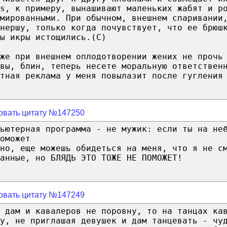
s, к примеру, вынашивают маленьких жабят и р
мированными. При обычном, внешнем спаривании
нершу, только когда почувствует, что ее брюш
ы икры истощились.(C)
же при внешнем оплодотворении жених не прочь
вы, блин, теперь несете моральную ответствен
тная реклама у меня повылазит после гугления
овать цитату №147250
ьютерная программа - не мужик: если ты на не
оможет
но, еще можешь обидеться на меня, что я не с
анные, но БЛЯДЬ ЭТО ТОЖЕ НЕ ПОМОЖЕТ!
овать цитату №147249
и дам и кавалеров не поровну, то на танцах ка
у, не приглашая девушек и дам танцевать - чу