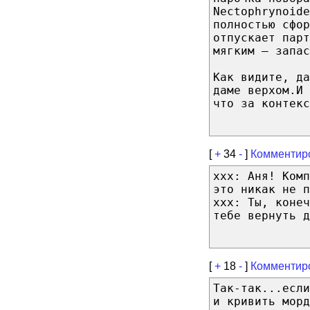
Nectophrynoide
полностью сфор
отпускает парт
мягким – запас
Как видите, да
даме верхом.И 
что за контекс
[
+
34
-
]
Комментир
xxx: Аня! Комп
это никак не п
xxx: Ты, конеч
тебе вернуть д
[
+
18
-
]
Комментир
Так-так...есл
и кривить морд