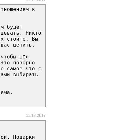
отношением к
ом будет
нцевать. Никто
ах стойте. Вы
 вас ценить.
 чтобы шёл
 Это позорно
же самое что с
сами выбирать
лема.
11.12.2017
ной. Подарки