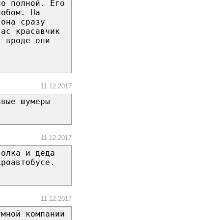
по полной. Его
нобом. На
 она сразу
вас красавчик
, вроде они
11.12.2017
авые шумеры
11.12.2017
волка и деда
кроавтобусе.
11.12.2017
умной компании