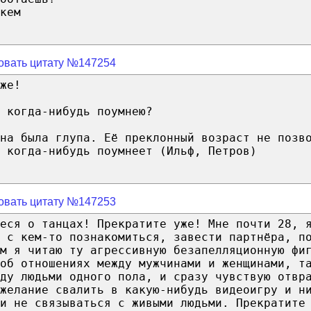
кем
овать цитату №147254
же!
 когда-нибудь поумнею?
на была глупа. Её преклонный возраст не позв
 когда-нибудь поумнеет (Ильф, Петров)
овать цитату №147253
еся о танцах! Прекратите уже! Мне почти 28, 
 с кем-то познакомиться, завести партнёра, п
м я читаю ту агрессивную безапелляционную фи
об отношениях между мужчинами и женщинами, т
ду людьми одного пола, и сразу чувствую отвр
желание свалить в какую-нибудь видеоигру и н
и не связываться с живыми людьми. Прекратите