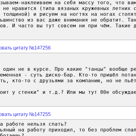
зываем-наклеиваем на себя массу того, что ва
 не нравится (типа вязаных кружевных летних 
ц толщиной) и рисуем на ногтях на ногах стопя
ьшинство из вас даже внимания не обратит. Та
ов. И часто вы тут совсем ни при чём. Такие 
овать цитату №147256
 один не в курсе. Про какие "танцы" вообще р
ременная - суть диско-бар. Кто-то пришёл пота
ть, кто-то с друзьями за компанию, но не пьё
оит у стенки" и т.д.? Или мы тут 80е обсужда
овать цитату №147255
а работе нельзя спать?
ьяный на работу приходил, то без проблем спа
ботаешь?