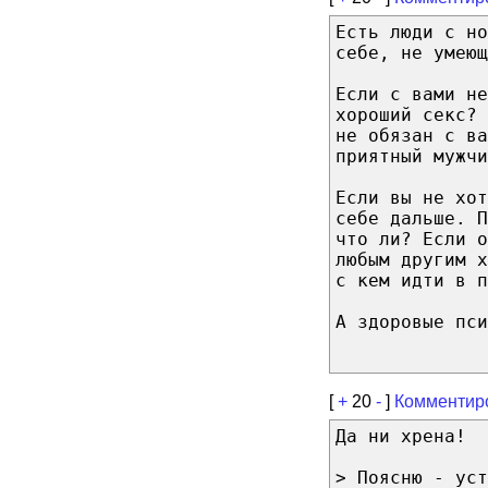
Есть люди с но
себе, не умеющ
Если с вами не
хороший секс? 
не обязан с в
приятный мужчи
Если вы не хот
себе дальше. П
что ли? Если о
любым другим 
с кем идти в п
А здоровые пси
[
+
20
-
]
Комментир
Да ни хрена!
> Поясню - уст