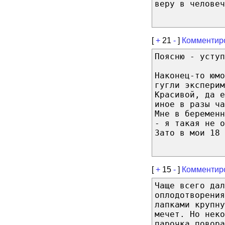
веру в человеч
[
+
21
-
]
Комментир
Поясню - уступ
Наконец-то юмо
гугли эксперим
Красивой, да е
иное в разы ча
Мне в беремен
- я такая не о
Зато в мои 18 
[
+
15
-
]
Комментир
Чаще всего дал
оплодотворения
лапками крупн
мечет. Но неко
парочка повора