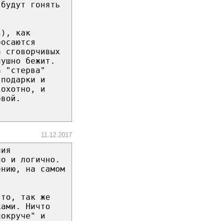
 будут гонять
ь), как
росаются
а сговорчивых
лушно бежит.
а "стерва"
 подарки и
 охотно, и
рвой.
11.12.2017
ния
но и логично.
ению, на самом
сто, так же
ками. Ничто
покруче" и