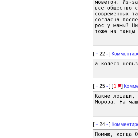
моветон. Из-за
все общество с
современных та
согласна посл
рос у мамы? Ни
тоже на танцы
[
+
22
-
]
Комментир
а колесо нельз
[
+
25
-
] [
1
]
Комме
Какие лошади, 
Мороза. На маш
[
+
24
-
]
Комментир
Помню, когда О