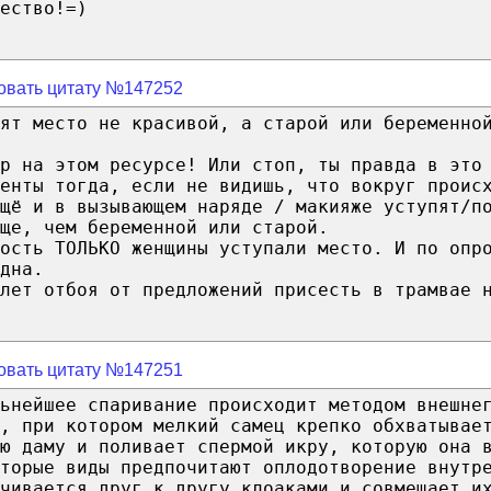
ество!=)
овать цитату №147252
ят место не красивой, а старой или беременно
р на этом ресурсе! Или стоп, ты правда в это
енты тогда, если не видишь, что вокруг проис
щё и в вызывающем наряде / макияже уступят/п
ще, чем беременной или старой.
ность ТОЛЬКО женщины уступали место. И по опр
дна.
лет отбоя от предложений присесть в трамвае 
овать цитату №147251
ьнейшее спаривание происходит методом внешне
, при котором мелкий самец крепко обхватывае
ую даму и поливает спермой икру, которую она 
торые виды предпочитают оплодотворение внутр
чивается друг к другу клоаками и совмещает и