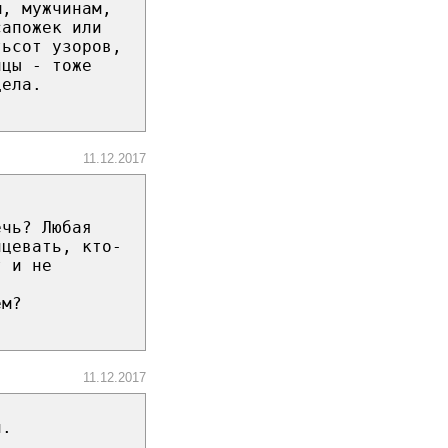
м, мужчинам,
сапожек или
тьсот узоров,
нцы - тоже
дела.
11.12.2017
ечь? Любая
нцевать, кто-
т и не
ем?
11.12.2017
л.