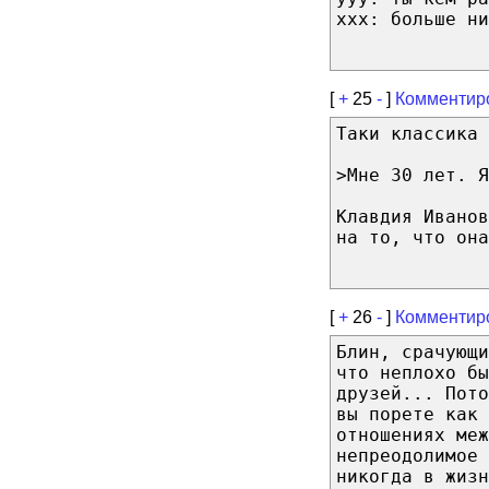
xxx: больше ни
[
+
25
-
]
Комментир
Таки классика 
>Мне 30 лет. Я
Клавдия Иванов
на то, что она
[
+
26
-
]
Комментир
Блин, срачующи
что неплохо бы
друзей... Пото
вы порете как 
отношениях меж
непреодолимое 
никогда в жизн