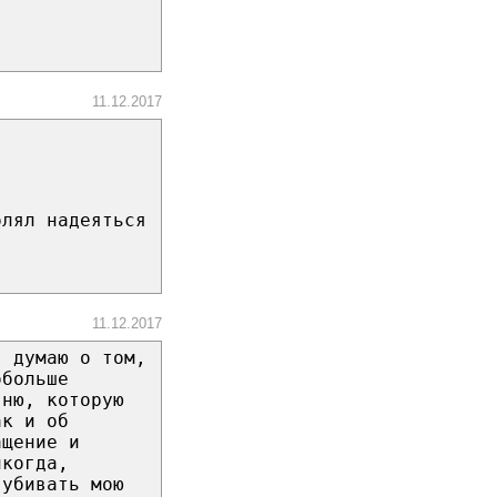
11.12.2017
олял надеяться
11.12.2017
я думаю о том,
обольше
гню, которую
ак и об
ащение и
икогда,
 убивать мою