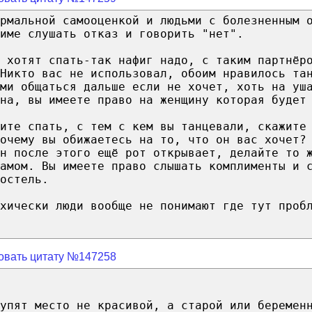
рмальной самооценкой и людьми с болезненным 
име слушать отказ и говорить "нет".
 хотят спать-так нафиг надо, с таким партнёр
Никто вас не использовал, обоим нравилось та
ами общаться дальше если не хочет, хоть на уш
на, вы имеете право на женщину которая будет
ите спать, с тем с кем вы танцевали, скажите
очему вы обижаетесь на то, что он вас хочет?
н после этого ещё рот открывает, делайте то 
хамом. Вы имеете право слышать комплименты и 
остель.
хически люди вообще не понимают где тут проб
овать цитату №147258
упят место не красивой, а старой или беремен