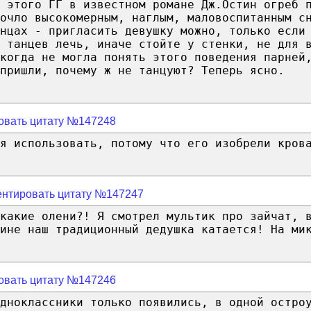
 этого ГГ в известном романе Дж.Остин огреб 
очло высокомерным, наглым, маловоспитанным с
нцах - пригласить девушку можно, только если
е танцев лечь, иначе стойте у стенки, не для 
когда не могла понять этого поведения парней
 пришли, почему ж не танцуют? Теперь ясно.
овать цитату №147248
я использовать, потому что его изобрели кров
нтировать цитату №147247
какие олени?! Я смотрел мультик про зайчат, 
ине наш традиционный дедушка катается! На ми
овать цитату №147246
дноклассники только появились, в одной остро