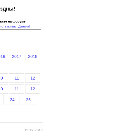
ездны!
ежее на форуме
тствую вас, Данила!
016
2017
2018
10
11
12
10
11
12
24
25
11.12.2017