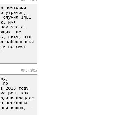
ад почтовый
но утрачен,
с служил IMEI
ик, имя
дном месте.
 ящик, не
сь, вижу, что
ал заброшенный
ю и не смог
))
06.07.2017
оду,
я по
 в 2015 году.
смотрел, как
ходили процесс
ез несколько
сной воды», —