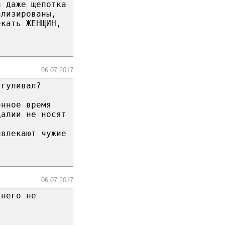
и даже щепотка
ализированы,
екать ЖЕНЩИН,
06.07.2017
тгуливал?
энное время
далии не носят
ивлекают чужие
06.07.2017
 него не