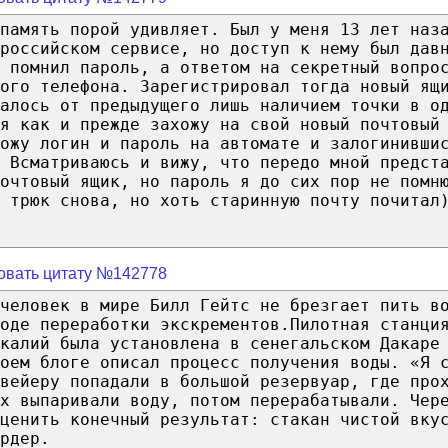
память порой удивляет. Был у меня 13 лет наз
российском сервисе, но доступ к нему был дав
е помнил пароль, а ответом на секретный вопро
ого телефона. Зарегистрировал тогда новый ящ
алось от предыдущего лишь наличием точки в о
я как и прежде захожу на свой новый почтовый
вожу логин и пароль на автомате и залогинивши
 Всматриваюсь и вижу, что передо мной предст
очтовый ящик, но пароль я до сих пор не помн
 трюк снова, но хоть старинную почту почитал
овать цитату №142778
человек в мире Билл Гейтс не брезгает пить в
оде переработки экскрементов.Пилотная станци
екалий была установлена в сенегальском Дакаре
оем блоге описал процесс получения воды. «Я 
вейеру попадали в большой резервуар, где про
х выпаривали воду, потом перерабатывали. Чер
оценить конечный результат: стакан чистой вку
рдер.