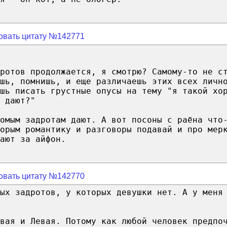
овать цитату №142771
дротов продолжается, я смотрю? Самому-то не с
шь, помнишь, и еще различаешь этих всех личн
ешь писать грустные опусы на тему "я такой хо
 дают?"
омым задротам дают. А вот посоны с раёна что
орым романтику и разговоры подавай и про мер
ают за айфон.
овать цитату №142770
ых задротов, у которых девушки нет. А у меня
вая и Левая. Потому как любой человек предпо