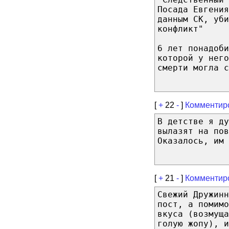
Посада Евгения
данным СК, уби
конфликт"
6 лет понадоби
которой у нег
смерти могла с
[
+
22
-
]
Комментир
В детстве я ду
вылазят на пов
Оказалось, им 
[
+
21
-
]
Комментир
Свежий Дружинн
пост, а помимо
вкуса (возмуща
голую жопу), и