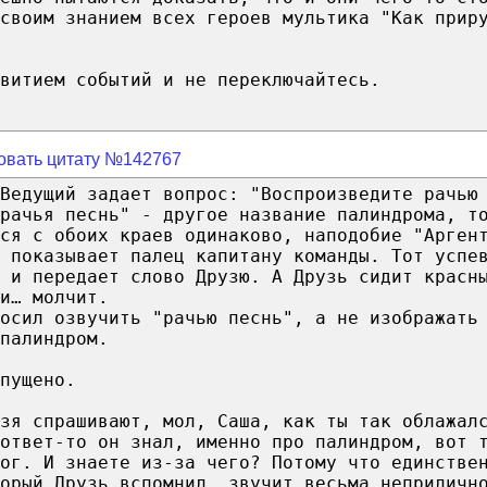
своим знанием всех героев мультика "Как прир
витием событий и не переключайтесь.
овать цитату №142767
Ведущий задает вопрос: "Воспроизведите рачью
"рачья песнь" - другое название палиндрома, т
ся с обоих краев одинаково, наподобие "Арген
 показывает палец капитану команды. Тот успе
 и передает слово Друзю. А Друзь сидит красн
и… молчит.
осил озвучить "рачью песнь", а не изображать
палиндром.
пущено.
зя спрашивают, мол, Саша, как ты так облажал
ответ-то он знал, именно про палиндром, вот 
ог. И знаете из-за чего? Потому что единстве
орый Друзь вспомнил, звучит весьма неприличн