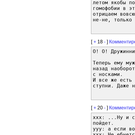
летом якобы по
гомофобии в эт
отрицаем вовс
не-не, только 
[
+
18
-
]
Комментир
О! О! Дружинни
Теперь ему муж
назад наоборот
с носками.
И все же есть 
ступни. Даже н
[
+
20
-
]
Комментир
xxx: ...Ну и с
пойдет.
yyy: а если во
xxx: Не ебнетс