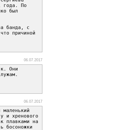
1 года. По
шко был
ла банда, с
 что причиной
06.07.2017
як. Они
 лужам.
06.07.2017
й маленький
зу и хренового
ак плавками на
ть босоножки