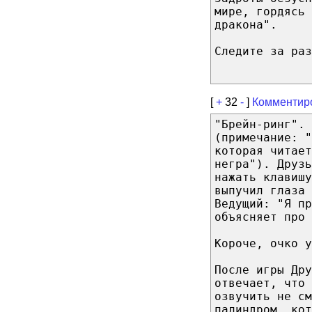
мире, гордясь 
дракона".
Следите за раз
[
+
32
-
]
Комментир
"Брейн-ринг". 
(примечание: 
которая читает
негра"). Друзь
нажать клавишу
выпучил глаза 
Ведущий: "Я пр
объясняет про 
Короче, очко у
После игры Дру
отвечает, что 
озвучить не см
палиндром, кот