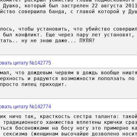
 Душко, который был застрелен 22 августа 201
йство совершила банда, с главой которой у Ду
лось, чтобы установить, что убийство соверши
о был конфликт. Еще через пару лет установят,
тать.. ну не знаю даже... ПУЛЯ?
овать цитату №142775
мал, что дождевым червям в дождь вообще ништ
ерхность и радуются возможности поползать по
просто пипец приходит.
овать цитату №142774
ик ничо так, красткость сестра таланта: тако
 традиционного ханжества вплетены крючки сра
ться босоножками на босу ногу это примерно к
 сексизма (женщинам высочайше дозволено носи