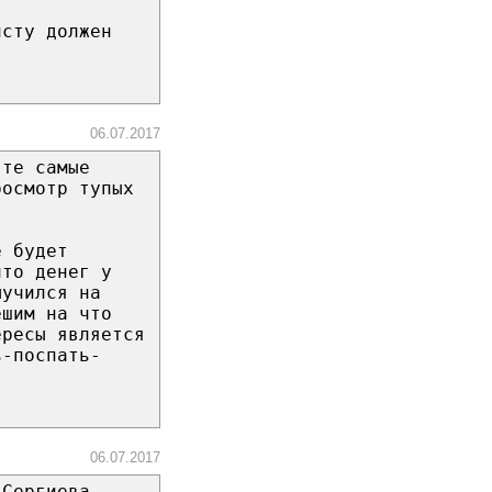
исту должен
06.07.2017
 те самые
росмотр тупых
е будет
что денег у
ыучился на
ешим на что
ересы является
ь-поспать-
06.07.2017
 Сергиева