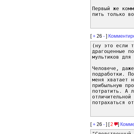
Первый же комм
пить только во
[
+
26
-
]
Комментир
(ну это если т
драгоценные п
мультиков для 
Человече, даже
подработки. По
меня хватает н
прибыльную про
потратить. А л
отличительной 
потрахаться от
[
+
26
-
] [
2
]
Комме
"Следственный 