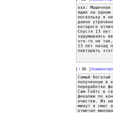
xxx: Мышечная 
ящик на одном 
поскольку я н
давно утраченн
которого отлич
Спустя 13 лет 
задумываясь в
что-то не так.
13 лет назад п
повторить этот
[
+
36
-
]
Комментир
Самый богатый 
полученную в х
переработке ф
Сам Гейтс в св
фекалии по кон
очистки. Из ни
минут я смог 
отметил миллиа