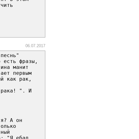
учить
06.07.2017
 песнь"
о есть фразы,
тина манит
вает первым
ый как рак,
 рака! ". И
ся? А он
только
нный
о: "Я ебал