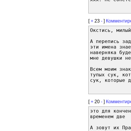
[
+
23
-
]
Комментир
Окстись, милый
А перепись за
эти имена знае
наверняка буд
мне девушки не
Всем моим знак
тупых сук, кот
сук, которые д
[
+
20
-
]
Комментир
это для кончен
временем две
А зовут их Пра