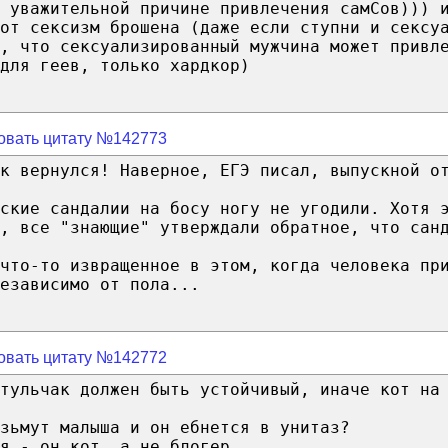
 уважительной причине привлечения самСов))) 
от сексизм брошена (даже если ступни и сексу
ю, что сексуализированный мужчина может привл
для геев, только хардкор)
овать цитату №142773
к вернулся! Наверное, ЕГЭ писал, выпускной о
ские сандалии на босу ногу не угодили. Хотя 
, все "знающие" утверждали обратное, что сан
что-то извращенное в этом, когда человека пр
езависимо от пола...
овать цитату №142772
тульчак должен быть устойчивый, иначе кот на
зьмут малыша и он ебнется в унитаз?
я - он кот, а не блогер.