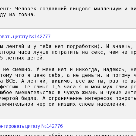
ент: Человек создавший виндовс миллениум и в
ду из говна.
овать цитату №142777
ы лентяй и у тебя нет подработки). И знаешь,
олтора часа лучше потратить на секс, чем на п
5-летних детей.
 не смешно. У меня нет и никогда, надеюсь, н
тому что я ценю себя, а не деньги. и потому 
а ВСЕ. А лентяй, видимо, все же ты, раз не в
фессию. Те самые 1,5 часа я и мой муж сами р
юбое вмешательство в чужую жизнь и чужие инт
чертой быдла. А ограничение интересов пожрат
личительной чертой низших слоев населения.
нтировать цитату №142776
комитет раскрыл убийство главы подмосковного