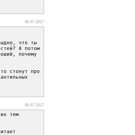
06.07.2017
тыдно, что ты
остей? А потом
роший, почему
-то стонут про
кантильных
06.07.2017
 их тем
читает