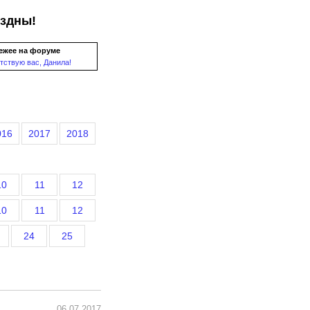
ездны!
ежее на форуме
тствую вас, Данила!
016
2017
2018
10
11
12
10
11
12
24
25
06.07.2017