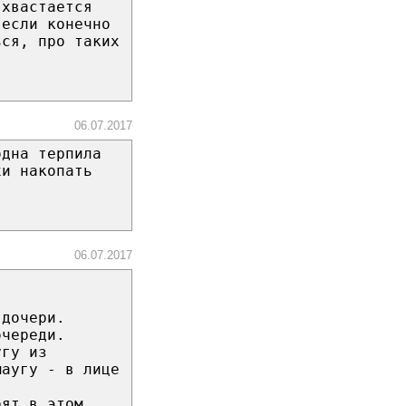
 хвастается
 если конечно
ься, про таких
06.07.2017
одна терпила
хи накопать
06.07.2017
 дочери.
очереди.
угу из
маугу - в лице
оят в этом