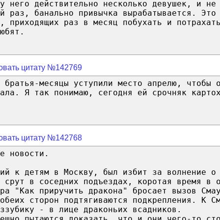
у него действительно несколько девушек, и не
ий раз, банально привычка вырабатывается. Это
, приходящих раз в месяц побухать и потрахат
юбят.
овать цитату №142769
 братья-месяцы уступили место апрелю, чтобы 
ала. Я так понимаю, сегодня ей срочняк карто
овать цитату №142768
е новости.
ий к детям в Москву, был избит за волнение о
 срут в соседних подъездах, коротая время в 
ра "Как приручить дракона" бросает вызов Сма
обеих сторон подтягиваются подкрепления. К С
ззубику - в лице драконьих всадников.
ешно пытаются доказать, что и они чего-то ст