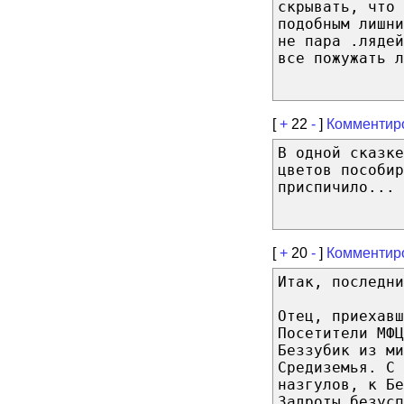
скрывать, что 
подобным лишн
не пара .лядей
все пожужать л
[
+
22
-
]
Комментир
В одной сказке
цветов пособир
приспичило...
[
+
20
-
]
Комментир
Итак, последни
Отец, приехавш
Посетители МФЦ
Беззубик из ми
Средиземья. С 
назгулов, к Бе
Задроты безусп