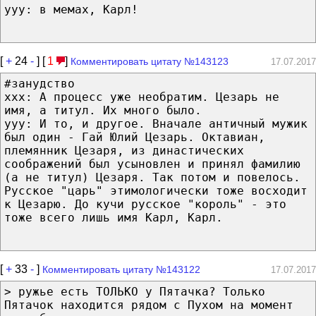
yyy: в мемах, Карл!
[
+
24
-
] [
1
]
Комментировать цитату №143123
17.07.2017
#занудство
xxx: А процесс уже необратим. Цезарь не
имя, а титул. Их много было.
yyy: И то, и другое. Вначале античный мужик
был один - Гай Юлий Цезарь. Октавиан,
племянник Цезаря, из династических
соображений был усыновлен и принял фамилию
(а не титул) Цезаря. Так потом и повелось.
Русское "царь" этимологически тоже восходит
к Цезарю. До кучи русское "король" - это
тоже всего лишь имя Карл, Карл.
[
+
33
-
]
Комментировать цитату №143122
17.07.2017
> ружье есть ТОЛЬКО у Пятачка? Только
Пятачок находится рядом с Пухом на момент