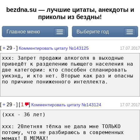
bezdna.su — лучшие цитаты, анекдоты и
приколы из бездны!
Главное меню
Выберите год
[
+
29
-
]
Комментировать цитату №143125
17.07.2017
ххх: Запрет продажи алкоголя в выходные
приведёт к разделению пьющего населения на
две категории: кто способен спланировать
уикэнд, и кто нет. Вторые как раз и опасны
по причине пониженного интеллекта.
[
+
29
-
] [
1
]
Комментировать цитату №143124
17.07.2017
(xxx - 36 лет)
ххх: 20летняя тёлка не дала мне ТОЛЬКО
потому, что не разбираюсь в современных
мемах! В МЕМАХ!