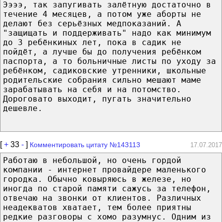
Ээээ, так запугивать залётную достаточно в
течение 4 месяцев, а потом уже аборты не
делают без серьёзных медпоказаний. А
"защищать и поддерживать" надо как минимум
до 3 ребёнкиных лет, пока в садик не
пойдёт, а лучше бы до получения ребёнком
паспорта, а то больничные листы по уходу за
ребёнком, садиковские утренники, школьные
родительские собрания сильно мешают маме
зарабатывать на себя и на потомство.
Дороговато выходит, пугать значительно
дешевле.
[
+
33
-
]
Комментировать цитату №143113
17.07.2017
Работаю в небольшой, но очень гордой
компании - интернет провайдере маленького
городка. Обычно ковыряюсь в железе, но
иногда по старой памяти сажусь за телефон,
отвечаю на звонки от клиентов. Различных
неадекватов хватает, тем более приятны
редкие разговоры с хомо разумнус. Одним из