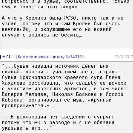
потребности в ружье, соответственно, только
ему и задается этот вопрос
А что у Кролика была РСЗО, никто так и не
узнал, потому что и сам Кролик был очень
вежливый©, и окружающие его на всякий
случай старались не бесить…
[
+
40
-
]
Комментировать цитату №143121
17.07.2017
"...Судья назвала источник денег для
свадьбы дочери с участием звезд эстрады...
Судья Краснодарского краевого суда Елена
Хахалева рассказала, что свадьбу ее дочери
с участием известных артистов, в том числе
Валерия Меладзе, Николая Баскова и Иосифа
Кобзона, организовал ее муж, «крупный
предприниматель»..
...В декларации нет сведений о супруге,
потому что мы в разводе и я не обязана
указывать его..."