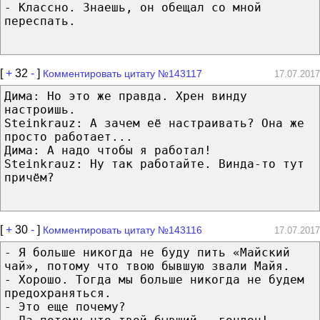
- Классно. Знаешь, он обещал со мной
переспать.
[
+
32
-
]
Комментировать цитату №143117
17.07.2017
Дима: Но это же правда. Хрен винду
настроишь.
Steinkrauz: А зачем её настраивать? Она же
просто работает...
Дима: А надо чтобы я работал!
Steinkrauz: Ну так работайте. Винда-то тут
причём?
[
+
30
-
]
Комментировать цитату №143116
17.07.2017
- Я больше никогда не буду пить «Майский
чай», потому что твою бывшую звали Майя.
- Хорошо. Тогда мы больше никогда не будем
предохраняться.
- Это еще почему?