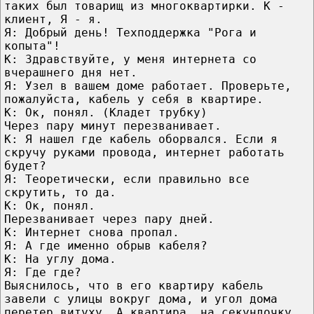
таких был товарищ из многоквартирки. К -
клиент, Я - я.
Я: Добрый день! Техподдержка "Рога и
копыта"!
К: Здравствуйте, у меня интернета со
вчерашнего дня нет.
Я: Узел в вашем доме работает. Проверьте,
пожалуйста, кабель у себя в квартире.
К: Ок, понял. (Кладет трубку)
Через пару минут перезванивает.
К: Я нашел где кабель оборвался. Если я
скручу руками провода, интернет работать
будет?
Я: Теоретически, если правильно все
скрутить, то да.
К: Ок, понял.
Перезванивает через пару дней.
К: Интернет снова пропал.
Я: А где именно обрыв кабеля?
К: На углу дома.
Я: Где где?
Выяснилось, что в его квартиру кабель
завели с улицы вокруг дома, и угол дома
перетер витуху. А квартира, на секундочку,