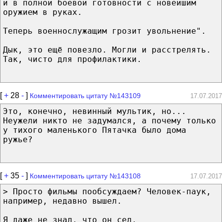
и в полной боевой готовности с новейшим
оружием в руках.
Теперь военнослужащим грозит увольнение".
Дык, это ещё повезло. Могли и расстрелять.
Так, чисто для профилактики.
[
+
28
-
]
Комментировать цитату №143109
17.07.2017
Это, конечно, невинный мультик, но...
Неужели никто не задумался, а почему только
у тихого маленького Пятачка было дома
ружье?
[
+
35
-
]
Комментировать цитату №143108
17.07.2017
> Просто фильмы пообсуждаем? Человек-паук,
например, недавно вышел.
Я даже не знал, что он сел.