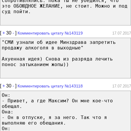
сопротивлялись. Пока ты не убедился, что
это ОБОЮДНОЕ ЖЕЛАНИЕ, не стоит. Можно и под
суд пойти.
[
+
30
-
]
Комментировать цитату №143119
17.07.2017
"СМИ узнали об идее Минздрава запретить
продажу алкоголя в выходные"
Ахуенная идея) Снова из разряда лечить
понос затыканием жопы))
[
+
30
-
]
Комментировать цитату №143118
17.07.2017
Он:
- Привет, а где Максим? Он мне кое-что
обещал.
Она:
- Он в отпуске, я за него. Так что я
выполняю его обещания.
Он: