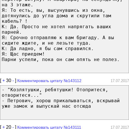
на 3 этаже.
Я: То есть, вы, высунувшись из окна,
дотянулись до угла дома и скрутили там
кабель? !
К: Да. Просто не хотел напрягать ваших
парней.
Я: Срочно отправляю к вам бригаду. А вы
сидите ждите, и не лезьте туда.
К: Да ладно, я бы сам справился.
Я: Щас приедем!
Парни успели, пока он сам опять не полез.
[
+
30
-
]
Комментировать цитату №143112
17.07.2017
- "Козлятушки, ребятушки! Отопритеся,
отворитеся..."
- Петрович, хорош прикалываться, вскрывай
уже замок и выпускай нас отсюда
[
+
20
-
]
Комментировать цитату №143111
17.07.2017