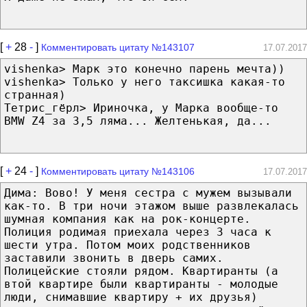
[
+
28
-
]
Комментировать цитату №143107
17.07.2017
vishenka> Марк это конечно парень мечта))
vishenka> Только у него таксишка какая-то
странная)
Тетрис_гёрл> Ириночка, у Марка вообще-то
BMW Z4 за 3,5 ляма... Желтенькая, да...
[
+
24
-
]
Комментировать цитату №143106
17.07.2017
Дима: Вово! У меня сестра с мужем вызывали
как-то. В три ночи этажом выше развлекалась
шумная компания как на рок-концерте.
Полиция родимая приехала через 3 часа к
шести утра. Потом моих родственников
заставили звонить в дверь самих.
Полицейские стояли рядом. Квартиранты (а
втой квартире были квартиранты - молодые
люди, снимавшие квартиру + их друзья)