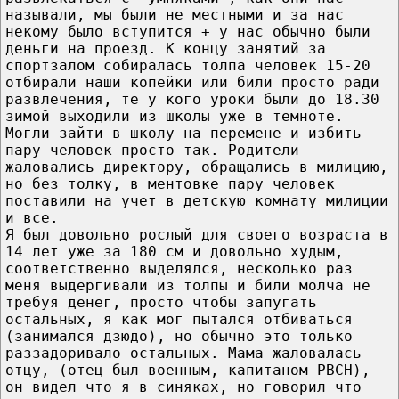
называли, мы были не местными и за нас
некому было вступится + у нас обычно были
деньги на проезд. К концу занятий за
спортзалом собиралась толпа человек 15-20
отбирали наши копейки или били просто ради
развлечения, те у кого уроки были до 18.30
зимой выходили из школы уже в темноте.
Могли зайти в школу на перемене и избить
пару человек просто так. Родители
жаловались директору, обращались в милицию,
но без толку, в ментовке пару человек
поставили на учет в детскую комнату милиции
и все.
Я был довольно рослый для своего возраста в
14 лет уже за 180 см и довольно худым,
соответственно выделялся, несколько раз
меня выдергивали из толпы и били молча не
требуя денег, просто чтобы запугать
остальных, я как мог пытался отбиваться
(занимался дзюдо), но обычно это только
раззадоривало остальных. Мама жаловалась
отцу, (отец был военным, капитаном РВСН),
он видел что я в синяках, но говорил что