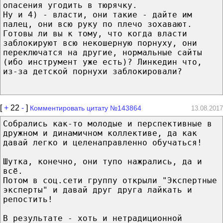
опасения угодить в тюрячку.
Ну и 4) - власти, они такие - дайте им
палец, они всю руку по плечо зохавают.
Готовы ли вы к тому, что когда власти
заблокируют всю некошерную порнуху, они
переключатся на другие, нормальные сайты
(ибо инструмент уже есть)? Линкедин что,
из-за детской порнухи заблокировали?
[
+
22
-
]
Комментировать цитату №143864
13.08.2017
Собрались как-то молодые и перспективные в
дружном и динамичном коллективе, да как
давай легко и целенаправленно обучаться!
Шутка, конечно, они тупо нажрались, да и
всё.
Потом в соц.сети группу открыли "Экспертные
эксперты" и давай друг друга лайкать и
репостить!
В результате - хоть и нетрадиционной