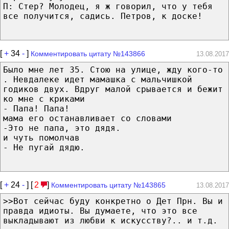
П: Стер? Молодец, я ж говорил, что у тебя
все получится, садись. Петров, к доске!
[
+
34
-
]
Комментировать цитату №143866
13.08.2017
Было мне лет 35. Стою на улице, жду кого-то
. Невдалеке идет мамашка с мальчишкой
годиков двух. Вдруг малой срывается и бежит
ко мне с криками
- Папа! Папа!
мама его останавливает со словами
-Это не папа, это дядя.
и чуть помолчав
- Не пугай дядю.
[
+
24
-
] [
2
]
Комментировать цитату №143865
13.08.2017
>>Вот сейчас буду конкретно о Дет Прн. Вы и
правда идиоты. Вы думаете, что это все
выкладывают из любви к искусству?.. и т.д.