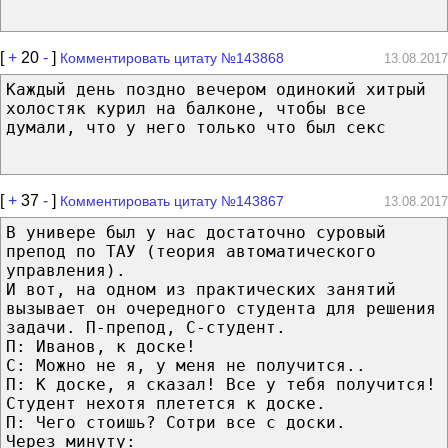
[
+
20
-
]
Комментировать цитату №143868
13.08.2017
Каждый день поздно вечером одинокий хитрый
холостяк курил на балконе, чтобы все
думали, что у него только что был секс
[
+
37
-
]
Комментировать цитату №143867
13.08.2017
В универе был у нас достаточно суровый
препод по ТАУ (теория автоматического
управления).
И вот, на одном из практических занятий
вызывает он очередного студента для решения
задачи. П-препод, С-студент.
П: Иванов, к доске!
С: Можно не я, у меня не получится..
П: К доске, я сказал! Все у тебя получится!
Студент нехотя плетется к доске.
П: Чего стоишь? Сотри все с доски.
Через минуту: