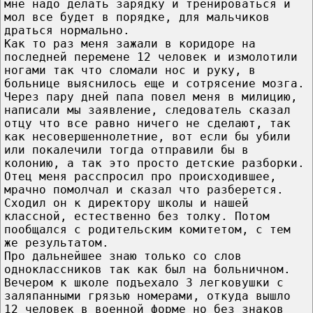
мне надо делать зарядку и тренироваться и
мол все будет в порядке, для мальчиков
драться нормально.
Как то раз меня зажали в коридоре на
последней перемене 12 человек и измолотили
ногами так что сломали нос и руку, в
больнице выяснилось еще и сотрясение мозга.
Через пару дней папа повел меня в милицию,
написали мы заявление, следователь сказал
отцу что все равно ничего не сделают, так
как несовершеннолетние, вот если бы убили
или покалечили тогда отправили бы в
колонию, а так это просто детские разборки.
Отец меня расспросил про происходившее,
мрачно помолчал и сказал что разберется.
Сходил он к директору школы и нашей
классной, естественно без толку. Потом
пообщался с родительским комитетом, с тем
же результатом.
Про дальнейшее знаю только со слов
одноклассников так как был на больничном.
Вечером к школе подъехало 3 легковушки с
заляпанными грязью номерами, откуда вышло
12 человек в военной форме но без знаков