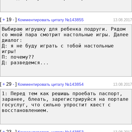
[
+
19
-
]
Комментировать цитату №143855
13.08.2017
Выбираю игрушку для ребенка подруги. Рядом
со мной пара смотрит настольные игры. Далее
диалог:
Д: я не буду играть с тобой настольные
игры!
П: почему??
Д: разведемся...
[
+
29
-
]
Комментировать цитату №143854
13.08.2017
1: Перед тем как решишь проебать паспорт,
заранее, блеать, зарегистрируйся на портале
госуслуг, что сильно упростит квест с
восстановлением.
[
+
23
-
]
Комментировать цитату №143853