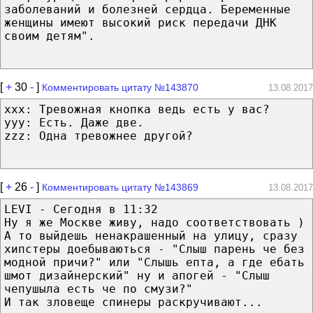
заболеваний и болезней сердца. Беременные
женщины имеют высокий риск передачи ДНК
своим детям".
[
+
30
-
]
Комментировать цитату №143870
13.08.2017
xxx: Тревожная кнопка ведь есть у вас?
yyy: Есть. Даже две.
zzz: Одна тревожнее другой?
[
+
26
-
]
Комментировать цитату №143869
13.08.2017
LEVI - Сегодня в 11:32
Ну я же Москве живу, надо соответствовать )
А то выйдешь ненакрашенный на улицу, сразу
хипстеры доебываються - "Слыш парень че без
модной причи?" или "Слышь епта, а где ебать
шмот дизайнерский" ну и апогей - "Слыш
чепушыла есть че по смузи?"
И так зловеще спинеры раскручивают...