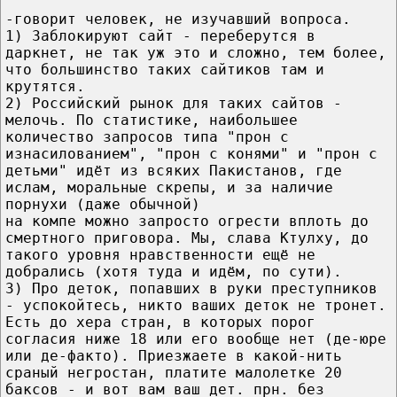
-говорит человек, не изучавший вопроса.
1) Заблокируют сайт - переберутся в
даркнет, не так уж это и сложно, тем более,
что большинство таких сайтиков там и
крутятся.
2) Российский рынок для таких сайтов -
мелочь. По статистике, наибольшее
количество запросов типа "прон с
изнасилованием", "прон с конями" и "прон с
детьми" идёт из всяких Пакистанов, где
ислам, моральные скрепы, и за наличие
порнухи (даже обычной)
на компе можно запросто огрести вплоть до
смертного приговора. Мы, слава Ктулху, до
такого уровня нравственности ещё не
добрались (хотя туда и идём, по сути).
3) Про деток, попавших в руки преступников
- успокойтесь, никто ваших деток не тронет.
Есть до хера стран, в которых порог
согласия ниже 18 или его вообще нет (де-юре
или де-факто). Приезжаете в какой-нить
сраный негростан, платите малолетке 20
баксов - и вот вам ваш дет. прн. без