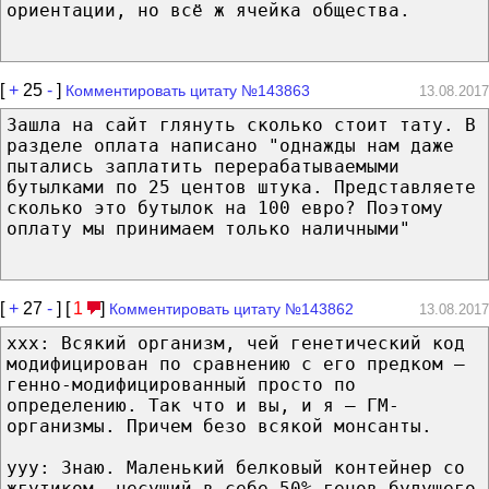
ориентации, но всё ж ячейка общества.
[
+
25
-
]
Комментировать цитату №143863
13.08.2017
Зашла на сайт глянуть сколько стоит тату. В
разделе оплата написано "однажды нам даже
пытались заплатить перерабатываемыми
бутылками по 25 центов штука. Представляете
сколько это бутылок на 100 евро? Поэтому
оплату мы принимаем только наличными"
[
+
27
-
] [
1
]
Комментировать цитату №143862
13.08.2017
ххх: Всякий организм, чей генетический код
модифицирован по сравнению с его предком —
генно-модифицированный просто по
определению. Так что и вы, и я — ГМ-
организмы. Причем безо всякой монсанты.
yyy: Знаю. Маленький белковый контейнер со
жгутиком, несущий в себе 50% генов будущего