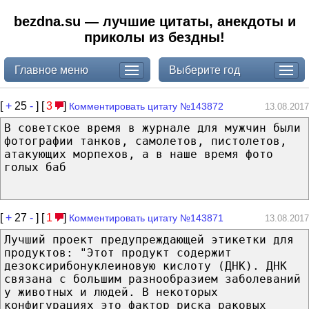
bezdna.su — лучшие цитаты, анекдоты и
приколы из бездны!
Главное меню
Выберите год
[
+
25
-
] [
3
]
Комментировать цитату №143872
13.08.2017
В советское время в журнале для мужчин были
фотографии танков, самолетов, пистолетов,
атакующих морпехов, а в наше время фото
голых баб
[
+
27
-
] [
1
]
Комментировать цитату №143871
13.08.2017
Лучший проект предупреждающей этикетки для
продуктов: "Этот продукт содержит
дезоксирибонуклеиновую кислоту (ДНК). ДНК
связана с большим разнообразием заболеваний
у животных и людей. В некоторых
конфигурациях это фактор риска раковых