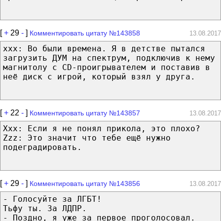
[
+
29
-
]
Комментировать цитату №143858
13.08.2017
xxx: Во были времена. Я в детстве пытался
загрузить ДУМ на спектрум, подключив к нему
магнитолу с CD-проигрывателем и поставив в
неё диск с игрой, который взял у друга.
[
+
22
-
]
Комментировать цитату №143857
13.08.2017
Xxx: Если я не понял прикола, это плохо?
Zzz: Это значит что тебе ещё нужно
подеградировать.
[
+
29
-
]
Комментировать цитату №143856
13.08.2017
- Голосуйте за ЛГБТ!
Тьфу ты. За ЛДПР.
- Поздно, я уже за первое проголосовал.