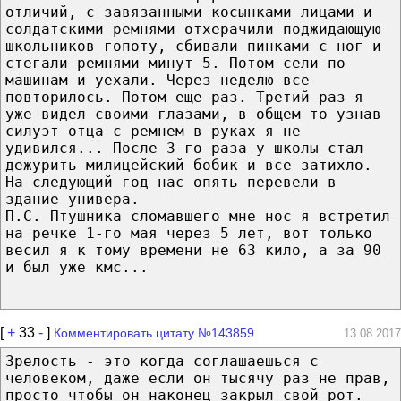
отличий, с завязанными косынками лицами и
солдатскими ремнями отхерачили поджидающую
школьников гопоту, сбивали пинками с ног и
стегали ремнями минут 5. Потом сели по
машинам и уехали. Через неделю все
повторилось. Потом еще раз. Третий раз я
уже видел своими глазами, в общем то узнав
силуэт отца с ремнем в руках я не
удивился... После 3-го раза у школы стал
дежурить милицейский бобик и все затихло.
На следующий год нас опять перевели в
здание универа.
П.С. Птушника сломавшего мне нос я встретил
на речке 1-го мая через 5 лет, вот только
весил я к тому времени не 63 кило, а за 90
и был уже кмс...
[
+
33
-
]
Комментировать цитату №143859
13.08.2017
Зрелость - это когда соглашаешься с
человеком, даже если он тысячу раз не прав,
просто чтобы он наконец закрыл свой рот.