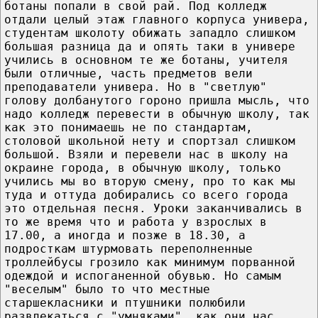
ботаны попали в свой рай. Под колледж
отдали целый этаж главного корпуса универа,
студентам школоту обижать западло слишком
большая разница да и опять таки в универе
учились в основном те же ботаны, учителя
были отличные, часть предметов вели
преподаватели универа. Но в "светлую"
голову долбанутого гороно пришла мысль, что
надо колледж перевести в обычную школу, так
как это понимаешь не по стандартам,
столовой школьной нету и спортзал слишком
большой. Взяли и перевели нас в школу на
окраине города, в обычную школу, только
учились мы во вторую смену, про то как мы
туда и оттуда добирались со всего города
это отдельная песня. Уроки заканчивались в
то же время что и работа у взрослых в
17.00, а иногда и позже в 18.30, а
подросткам штурмовать переполненные
троллейбусы грозило как минимум порванной
одеждой и испоганенной обувью. Но самым
"веселым" было то что местные
старшекласники и птушники полюбили
развлекаться с "умняками", как они нас