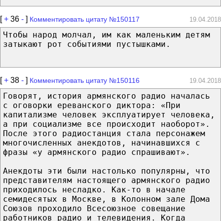
[
+
36
-
]
Комментировать цитату №150117
19.04.2018
Чтобы народ молчал, им как маленьким детям
затыкают рот событиями пустышками.
[
+
38
-
]
Комментировать цитату №150116
19.04.2018
Говорят, история армянского радио началась
с оговорки ереванского диктора: «При
капитализме человек эксплуатирует человека,
а при социализме все происходит наоборот».
После этого радиостанция стала персонажем
многочисленных анекдотов, начинавшихся с
фразы «у армянского радио спрашивают».
Анекдоты эти были настолько популярны, что
представителям настоящего армянского радио
приходилось несладко. Как-то в начале
семидесятых в Москве, в Колонном зале Дома
Союзов проходило Всесоюзное совещание
работников радио и телевидения. Когда