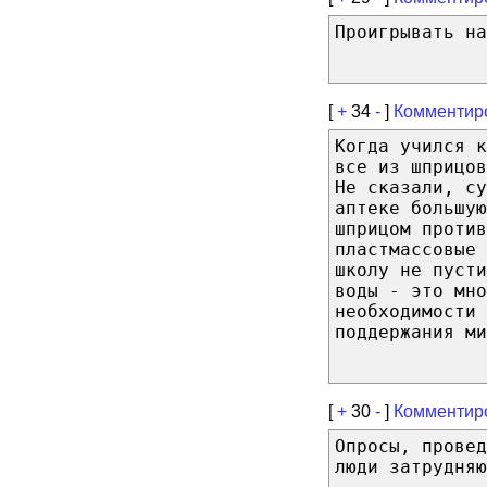
Проигрывать н
[
+
34
-
]
Комментир
Когда учился к
все из шприцо
Не сказали, с
аптеке большую
шприцом против
пластмассовые 
школу не пусти
воды - это мно
необходимости 
поддержания ми
[
+
30
-
]
Комментир
Опросы, провед
люди затрудняю