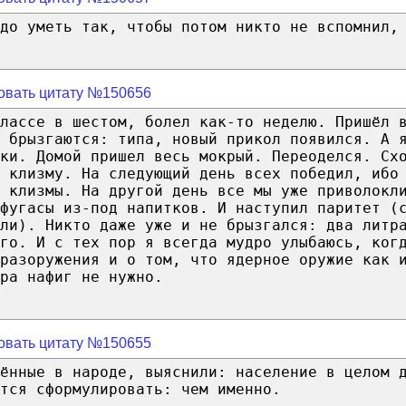
адо уметь так, чтобы потом никто не вспомнил,
овать цитату №150656
лассе в шестом, болел как-то неделю. Пришёл 
в брызгаются: типа, новый прикол появился. А 
уки. Домой пришел весь мокрый. Переоделся. Сх
 клизму. На следующий день всех победил, ибо
 клизмы. На другой день все мы уже приволокл
фугасы из-под напитков. И наступил паритет (
ли). Никто даже уже и не брызгался: два литр
го. И с тех пор я всегда мудро улыбаюсь, ког
разоружения и о том, что ядерное оружие как 
ра нафиг не нужно.
овать цитату №150655
ённые в народе, выяснили: население в целом 
тся сформулировать: чем именно.