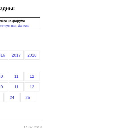
ездны!
ежее на форуме
тствую вас, Данила!
016
2017
2018
10
11
12
10
11
12
24
25
14.07.2018