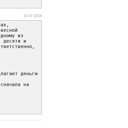
14.07.2018
нах,
 весной
одному из
т десяти и
ответственно,
длагает деньги
 сначала на