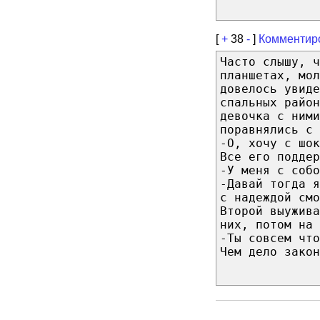
[
+
38
-
]
Комментир
Часто слышу, ч
планшетах, мол
довелось увиде
спальных район
девочка с ним
поравнялись с 
-О, хочу с шок
Все его поддер
-У меня с собо
-Давай тогда я
с надеждой смо
Второй выужива
них, потом на
-Ты совсем что
Чем дело закон