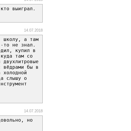
 кто выиграл.
14.07.2018
в школу, а там
я-то не знал.
одил, купил в
 куда там со
и двухлитровые
с вёдрами бы в
а холодной
да слышу о
инструмент
14.07.2018
довольно, но