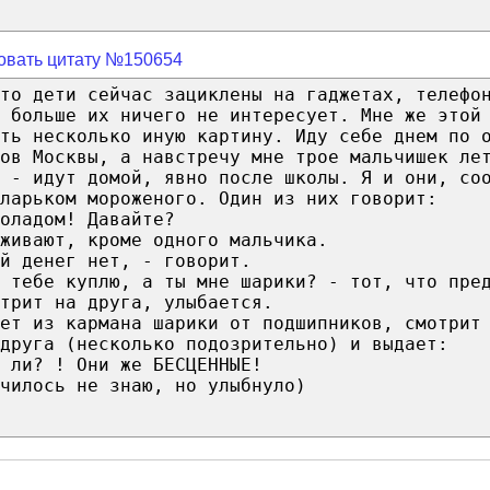
овать цитату №150654
то дети сейчас зациклены на гаджетах, телефо
 больше их ничего не интересует. Мне же этой
ть несколько иную картину. Иду себе днем по 
ов Москвы, а навстречу мне трое мальчишек ле
и - идут домой, явно после школы. Я и они, со
ларьком мороженого. Один из них говорит:
оладом! Давайте?
живают, кроме одного мальчика.
й денег нет, - говорит.
 тебе куплю, а ты мне шарики? - тот, что пре
трит на друга, улыбается.
ет из кармана шарики от подшипников, смотрит
 друга (несколько подозрительно) и выдает:
 ли? ! Они же БЕСЦЕННЫЕ!
чилось не знаю, но улыбнуло)