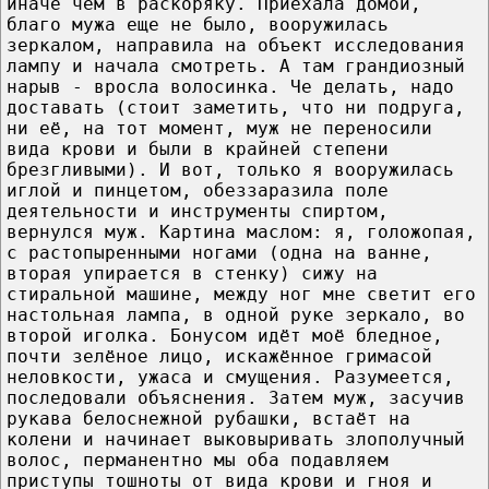
иначе чем в раскоряку. Приехала домой,
благо мужа еще не было, вооружилась
зеркалом, направила на объект исследования
лампу и начала смотреть. А там грандиозный
нарыв - вросла волосинка. Че делать, надо
доставать (стоит заметить, что ни подруга,
ни её, на тот момент, муж не переносили
вида крови и были в крайней степени
брезгливыми). И вот, только я вооружилась
иглой и пинцетом, обеззаразила поле
деятельности и инструменты спиртом,
вернулся муж. Картина маслом: я, голожопая,
с растопыренными ногами (одна на ванне,
вторая упирается в стенку) сижу на
стиральной машине, между ног мне светит его
настольная лампа, в одной руке зеркало, во
второй иголка. Бонусом идёт моё бледное,
почти зелёное лицо, искажённое гримасой
неловкости, ужаса и смущения. Разумеется,
последовали объяснения. Затем муж, засучив
рукава белоснежной рубашки, встаёт на
колени и начинает выковыривать злополучный
волос, перманентно мы оба подавляем
приступы тошноты от вида крови и гноя и