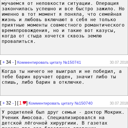
мучаемся от неловкости ситуации. Операция
закончилась успешно и все быстро зажило. Но
именно в тот момент я поняла, что семейная
жизнь и любовь включают в себя не только
приятные моменты совместного романтического
времяпровождения, но и такие вот казусы,
когда от стыда хочется сквозь землю
провалиться.
[
+
34
-
]
Комментировать цитату №150741
30.07.2018
Когда ты ничего не выиграл и не победил, а
тебе барин вручает орден, значит либо ты
спишь, либо барин в отключке.
[
+
32
-
] [
1
]
Комментировать цитату №150740
30.07.2018
У родителей был друг семьи - доктор Мокрик.
Ученик Амосова. Специализировался на
детской лёгочной хирургиии. В газетах