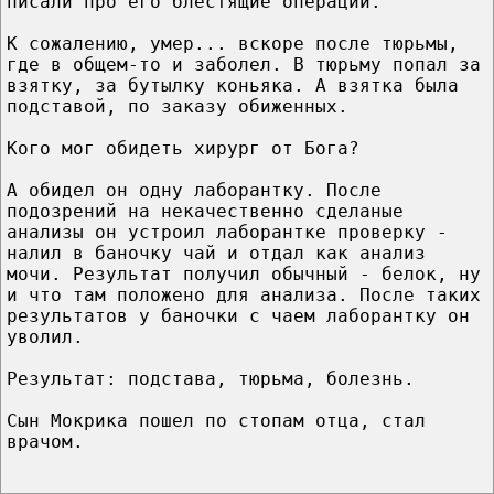
писали про его блестящие операции.
К сожалению, умер... вскоре после тюрьмы,
где в общем-то и заболел. В тюрьму попал за
взятку, за бутылку коньяка. А взятка была
подставой, по заказу обиженных.
Кого мог обидеть хирург от Бога?
А обидел он одну лаборантку. После
подозрений на некачественно сделаные
анализы он устроил лаборантке проверку -
налил в баночку чай и отдал как анализ
мочи. Результат получил обычный - белок, ну
и что там положено для анализа. После таких
результатов у баночки с чаем лаборантку он
уволил.
Результат: подстава, тюрьма, болезнь.
Сын Мокрика пошел по стопам отца, стал
врачом.