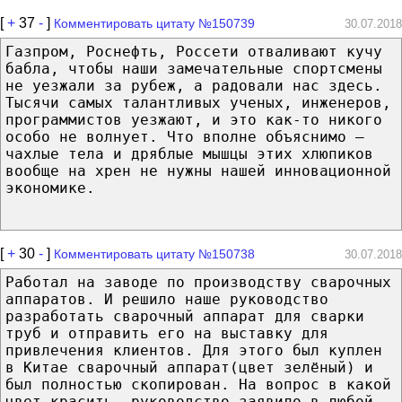
[
+
37
-
]
Комментировать цитату №150739
30.07.2018
Газпром, Роснефть, Россети отваливают кучу
бабла, чтобы наши замечательные спортсмены
не уезжали за рубеж, а радовали нас здесь.
Тысячи самых талантливых ученых, инженеров,
программистов уезжают, и это как-то никого
особо не волнует. Что вполне объяснимо –
чахлые тела и дряблые мышцы этих хлюпиков
вообще на хрен не нужны нашей инновационной
экономике.
[
+
30
-
]
Комментировать цитату №150738
30.07.2018
Работал на заводе по производству сварочных
аппаратов. И решило наше руководство
разработать сварочный аппарат для сварки
труб и отправить его на выставку для
привлечения клиентов. Для этого был куплен
в Китае сварочный аппарат(цвет зелёный) и
был полностью скопирован. На вопрос в какой
цвет красить, руководство заявило-в любой,