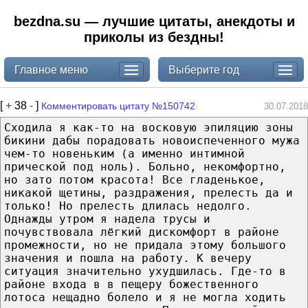
bezdna.su — лучшие цитаты, анекдоты и
приколы из бездны!
Главное меню
Выберите год
[
+
38
-
]
Комментировать цитату №150742
30.07.2018
Сходила я как-то на восковую эпиляцию зоны
бикини дабы порадовать новоиспеченного мужа
чем-то новеньким (а именно интимной
прической под ноль). Больно, некомфортно,
но зато потом красота! Все гладенькое,
никакой щетины, раздражения, прелесть да и
только! Но прелесть длилась недолго.
Однажды утром я надела трусы и
почувствовала лёгкий дискомфорт в районе
промежности, но не придала этому большого
значения и пошла на работу. К вечеру
ситуация значительно ухудшилась. Где-то в
районе входа в в пещеру божественного
лотоса нещадно болело и я не могла ходить