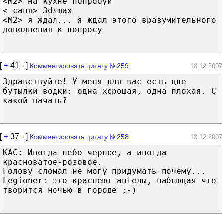
<M2> на кухне попробуй
<_саня> 3dsmax
<M2> я ждал... я ждал этого вразумительного
дополнения к вопросу
[
+
41
-
]
Комментировать цитату №259
18.12.2007
Здравствуйте! У меня для вас есть две
бутылки водки: одна хорошая, одна плохая. С
какой начать?
[
+
37
-
]
Комментировать цитату №258
18.12.2007
KAC: Иногда небо черное, а иногда
красноватое-розовое.
Голову сломал не могу придумать почему...
Legioner: это краснеют ангелы, наблюдая что
творится ночью в городе ;-)