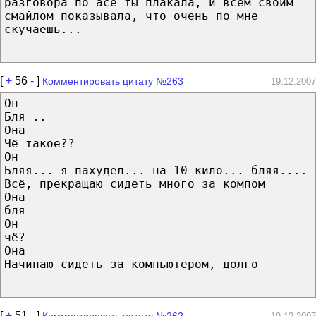
разговора по асе ты плакала, и всем своим
смайлом показывала, что очень по мне
скучаешь...
[
+
56
-
]
Комментировать цитату №263
19.12.2007
Он
Бля ..
Она
Чё такое??
Он
Бляя... я пахудел... на 10 кило... бляя....
Всё, прекращаю сидеть много за компом
Она
бля
Он
чё?
Она
Начинаю сидеть за компьютером, долго
[
+
51
-
]
Комментировать цитату №262