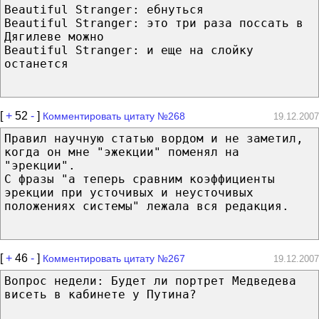
Beautiful Stranger: ебнуться
Beautiful Stranger: это три раза поссать в
Дягилеве можно
Beautiful Stranger: и еще на слойку
останется
[
+
52
-
]
Комментировать цитату №268
19.12.2007
Правил научную статью вордом и не заметил,
когда он мне "эжекции" поменял на
"эрекции".
С фразы "а теперь сравним коэффициенты
эрекции при усточивых и неусточивых
положениях системы" лежала вся редакция.
[
+
46
-
]
Комментировать цитату №267
19.12.2007
Вопрос недели: Будет ли портрет Медведева
висеть в кабинете у Путина?