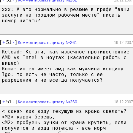
19.12.2007
ххх: А это нормально в резюме в графе "ваши
заслуги на прошлом рабочем месте" писать
номер цитаты?
[
+
51
-
]
Комментировать цитату №261
19.12.2007
Reload: Кстати, как извечное противостояние
AMD vs Intel в ноутах (касательно работы с
видео)
Roma: интел имеет амд как мужчина женщину
Igo: то есть не часто, только с ее
разрешения и не всегда получается?
[
+
51
-
]
Комментировать цитату №260
18.12.2007
<_саня> как воду текущую из крана сделать?
<M2> кароч берешь,
<M2> пробуешь ручки от крана крутить, если
получится и вода потекла - все норм