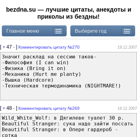
bezdna.su — лучшие цитаты, анекдоты и
приколы из бездны!
Главное меню
Выберите год
[
+
47
-
]
Комментировать цитату №270
19.12.2007
Значит расклад на сессию таков-
-Философия (I can win)
-Физика (Bring it on)
-Механика (Hurt me planty)
-Вышка (Hardcore)
-Техническая термодинамика (NIGHTMARE!)
[
+
48
-
]
Комментировать цитату №269
19.12.2007
Wild_White_Wolf: в Дягилеве туалет 30 р.
Beautiful Stranger: сука надо зайти поссать
Beautiful Stranger: в Опере гардероб -
сотка