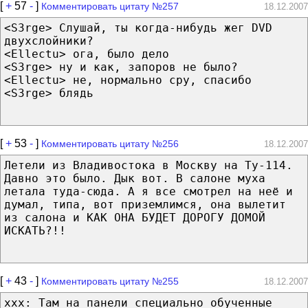
[
+
57
-
]
Комментировать цитату №257
18.12.2007
<S3rge> Слушай, ты когда-нибудь жег DVD
двухслойники?
<Ellectu> ога, было дело
<S3rge> ну и как, запоров не было?
<Ellectu> не, нормально сру, спасибо
<S3rge> блядь
[
+
53
-
]
Комментировать цитату №256
18.12.2007
Летели из Владивостока в Москву на Ту-114.
Давно это было. Дык вот. В салоне муха
летала туда-сюда. А я все смотрел на неё и
думал, типа, вот приземлимся, она вылетит
из салона и КАК ОНА БУДЕТ ДОРОГУ ДОМОЙ
ИСКАТЬ?!!
[
+
43
-
]
Комментировать цитату №255
18.12.2007
xxx: Там на панели специально обученные