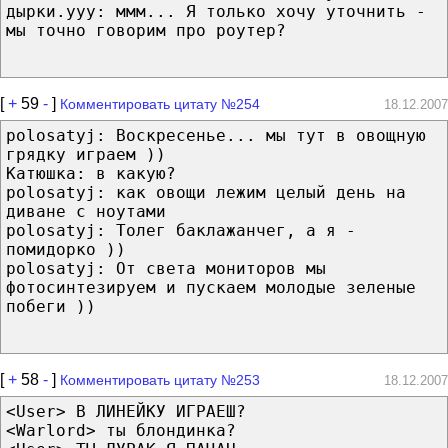
дырки.yyy: ммм... Я только хочу уточнить -
мы точно говорим про роутер?
[
+
59
-
]
Комментировать цитату №254
18.12.2007
polosatyj: Воскресенье... мы тут в овощную
грядку играем ))
Катюшка: в какую?
polosatyj: как овощи лежим целый день на
диване c ноутами
polosatyj: Толег баклажанчег, а я -
помидорко ))
polosatyj: От света мониторов мы
фотосинтезируем и пускаем молодые зеленые
побеги ))
[
+
58
-
]
Комментировать цитату №253
18.12.2007
<User> В ЛИНЕЙКУ ИГРАЕШ?
<Warlord> ты блондинка?