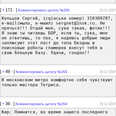
[
+
171
-
]
Комментировать цитату №266
19.12.2007
Кольцов Сергей, icq(аська номер) 310309787,
e-mail(мыло, е-маил) sergnet@1nsk.ru. Не
прячься!!! Отдай мне, сука такая, фотик!!!
Я знаю ты читаешь БОР, если ты, сука, мне
не ответишь, то пох, я надеюсь добрые люди
заплюсуют этот пост до топа бездны и
поисковые роботы спамеров внесут тебя в
свою бляцкую базу. Удачи, гондон!!
[
+
49
-
]
Комментировать цитату №265
19.12.2007
В московском метро комфортно себя чувствуют
только мастера Тетриса.
[
+
36
-
]
Комментировать цитату №264
19.12.2007
Кир: Помнится, во время нашего последнего