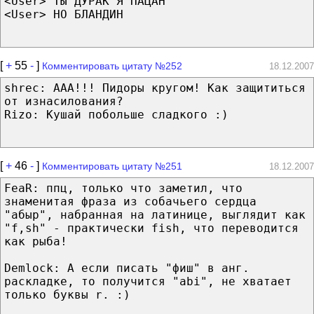
<User> ТЫ ДУРАК Я ПАЦАН
<User> НО БЛАНДИН
[
+
55
-
]
Комментировать цитату №252
18.12.2007
shrec: ААА!!! Пидоры кругом! Как защититься
от изнасилования?
Rizo: Кушай побольше сладкого :)
[
+
46
-
]
Комментировать цитату №251
18.12.2007
FeaR: ппц, только что заметил, что
знаменитая фраза из собачьего сердца
"абыр", набранная на латинице, выглядит как
"f,sh" - практически fish, что переводится
как рыба!
Demlock: А если писать "фиш" в анг.
раскладке, то получится "abi", не хватает
только буквы r. :)