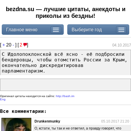
bezdna.su — лучшие цитаты, анекдоты и
приколы из бездны!
Главное меню
Выберите год
[
+
20
-
] [
2
]
04.10.2017
С Идолопоклонской всё ясно - её подбросили
бендеровцы, чтобы отомстить России за Крым,
окончательно дискредитировав
парламентаризм.
Оригинал цитаты находится на сайте:
http://bash.im
Eng
Все комментарии:
Drunkenmunky
05.10.2017 21:20
О, кстати, ты так и не ответил, а правду говорят, что