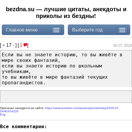
bezdna.su — лучшие цитаты, анекдоты и
приколы из бездны!
Главное меню
Выберите год
[
+
17
-
] [
1
]
06.07.2026
Если вы не знаете историю, то вы живёте в
мире своих фантазий,
если вы знаете историю по школьным
учебникам,
то вы живёте в мире фантазий текущих
пропагандистов.
Оригинал находится на сайте:
https://www.anekdot.ru/release/aphorism/day/2026-07-
04/#1614220
Eng
Все комментарии: