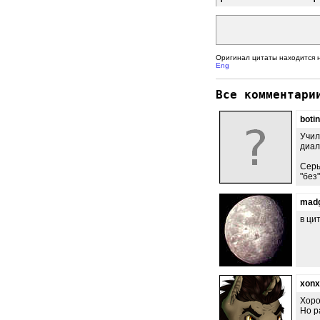
Оригинал цитаты находится 
Eng
Все комментари
boti
Учил
диал
Серы
"без
mad
в ци
xonx
Хоро
Но р