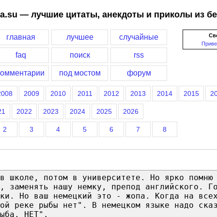
a.su — лучшие цитаты, анекдоты и приколы из б
Св
главная
лучшее
случайные
Приве
faq
поиск
rss
комментарии
под мостом
форум
2008
2009
2010
2011
2012
2013
2014
2015
2
21
2022
2023
2024
2025
2026
2
3
4
5
6
7
8
 в школе, потом в университете. Но ярко помню
, заменять нашу немку, препод английского. Г
ыки. Но ваш немецкий это - жопа. Когда на все
той реке рыбы нет". В немецком языке надо ска
ыба, НЕТ".