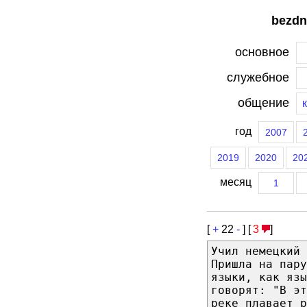
bezdn
основное
служебное
общение
год
2007
2019
2020
20
месяц
1
[
+
22
-
] [
3
]
Учил немецкий
Пришла на пару
языки, как яз
говорят: "В э
реке плавает р