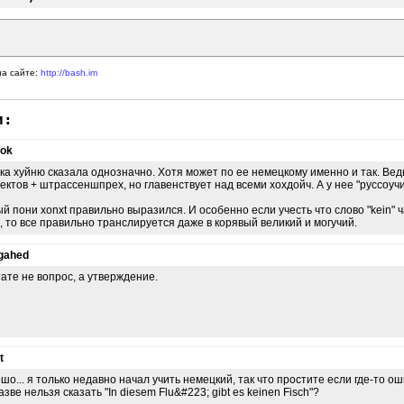
на сайте:
http://bash.im
и:
nok
ка хуйню сказала однозначно. Хотя может по ее немецкому именно и так. Ведь
ектов + штрассеншпрех, но главенствует над всеми хохдойч. А у нее "руссоучи
й пони xonxt правильно выразился. И особенно если учесть что слово "kein"
", то все правильно транслируется даже в корявый великий и могучий.
gahed
тате не вопрос, а утверждение.
t
шо... я только недавно начал учить немецкий, так что простите если где-то ош
азве нельзя сказать "In diesem Flu&#223; gibt es keinen Fisch"?