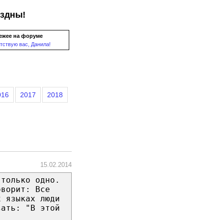
ездны!
ежее на форуме
тствую вас, Данила!
016
2017
2018
15.02.2014
 только одно.
оворит: Все
х языках люди
зать: "В этой