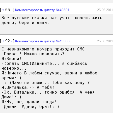
[
+
65
-
]
Комментировать цитату №49391
25.06.2011
Все русские сказки нас учат- хочешь жить
долго, береги яйца.
[
+
92
-
]
Комментировать цитату №49390
25.06.2011
С незнакомого номера приходит СМС
-Привет! Можно позвонить?
Я:Звони!
-(опять СМС)Извините... я ошибаюсь
наверно...
Я:Ничего!В любом случае, звони в любое
время:-)
-:-)Даже не знаю... Тебя как зовут?
Я:Виталька:-) А тебя?
-Эх, Виталька... точно ошибся! А меня
Дима!:-)
Я:Ну, че, давай тогда!
-Давай! Удачи, брат!:-)