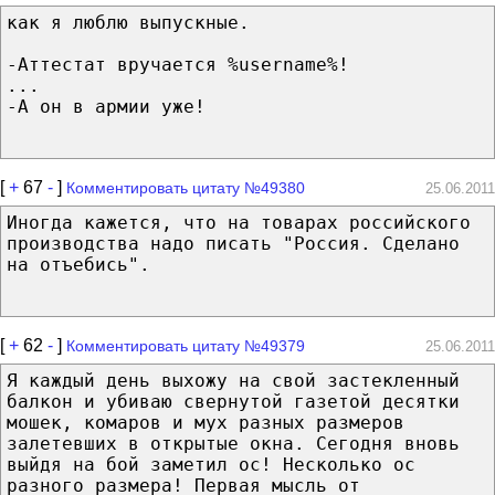
как я люблю выпускные.
-Аттестат вручается %username%!
...
-А он в армии уже!
[
+
67
-
]
Комментировать цитату №49380
25.06.2011
Иногда кажется, что на товарах российского
производства надо писать "Россия. Сделано
на отъебись".
[
+
62
-
]
Комментировать цитату №49379
25.06.2011
Я каждый день выхожу на свой застекленный
балкон и убиваю свернутой газетой десятки
мошек, комаров и мух разных размеров
залетевших в открытые окна. Сегодня вновь
выйдя на бой заметил ос! Несколько ос
разного размера! Первая мысль от