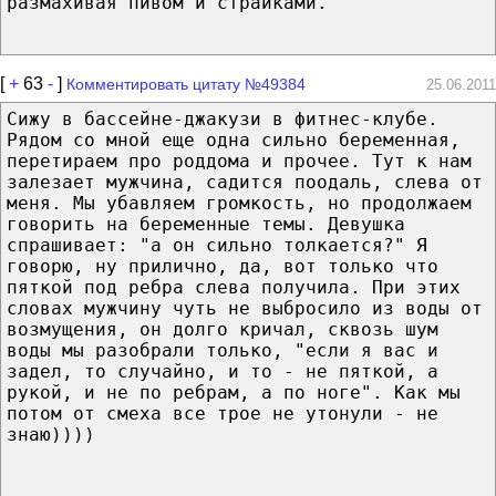
размахивая пивом и страйками.
[
+
63
-
]
Комментировать цитату №49384
25.06.2011
Сижу в бассейне-джакузи в фитнес-клубе.
Рядом со мной еще одна сильно беременная,
перетираем про роддома и прочее. Тут к нам
залезает мужчина, садится поодаль, слева от
меня. Мы убавляем громкость, но продолжаем
говорить на беременные темы. Девушка
спрашивает: "а он сильно толкается?" Я
говорю, ну прилично, да, вот только что
пяткой под ребра слева получила. При этих
словах мужчину чуть не выбросило из воды от
возмущения, он долго кричал, сквозь шум
воды мы разобрали только, "если я вас и
задел, то случайно, и то - не пяткой, а
рукой, и не по ребрам, а по ноге". Как мы
потом от смеха все трое не утонули - не
знаю))))