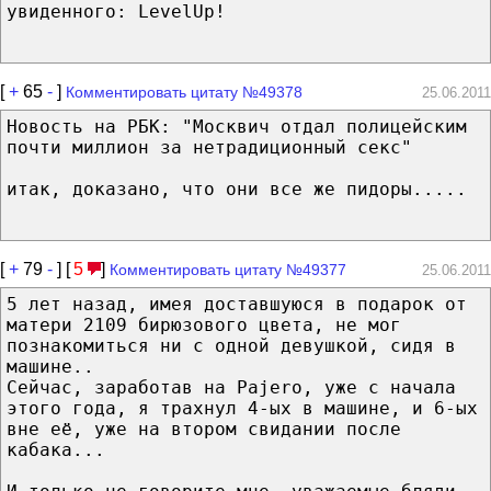
увиденного: LevelUp!
[
+
65
-
]
Комментировать цитату №49378
25.06.2011
Новость на РБК: "Москвич отдал полицейским
почти миллион за нетрадиционный секс"
итак, доказано, что они все же пидоры.....
[
+
79
-
] [
5
]
Комментировать цитату №49377
25.06.2011
5 лет назад, имея доставшуюся в подарок от
матери 2109 бирюзового цвета, не мог
познакомиться ни с одной девушкой, сидя в
машине..
Сейчас, заработав на Pajero, уже с начала
этого года, я трахнул 4-ых в машине, и 6-ых
вне её, уже на втором свидании после
кабака...