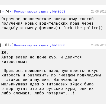
[
+
74
-
]
Комментировать цитату №49389
25.06.2011
Огромное человеческое описавшему способ
получения новых водительских прав через
свадьбу и смену фамилии)) fuck the police))
[
+
61
-
]
Комментировать цитату №49388
25.06.2011
ЖЖ.
Автор завёл на даче кур, и делится
хитростями:
"Пришлось применить народную крестьянскую
хитрость и разложить по гнёздам подкладуны
— этакие яйца-муляжи. Изначально
мелькнувшая идея о титановых яйцах была
отвергнута: это же русские куры, они их
либо сломают, либо потеряют...!