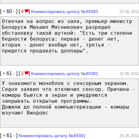
[
+
60
-
] [
4
]
Комментировать цитату №49383
25.06.2011
Отвечая на вопрос из зала, премьер-министр
Беларуси Михаил Мясникович разрядил
обстановку такой шуткой: "Есть три степени
бедности белоруса: первая - денег нет,
вторая - денег вообще нет, третья -
придется продавать доллары".
[
+
61
-
] [
1
]
Комментировать цитату №49382
25.06.2011
У знакомого моноблок с сенсорным экраном.
Седня заявил что отключил сенсор. Причина -
комары бьются в экран и умудряются
закрывать открытые программы.
Дожили до полной компьютеризации - комары
изучают Виндовс
[
+
61
-
]
Комментировать цитату №49381
25.06.2011