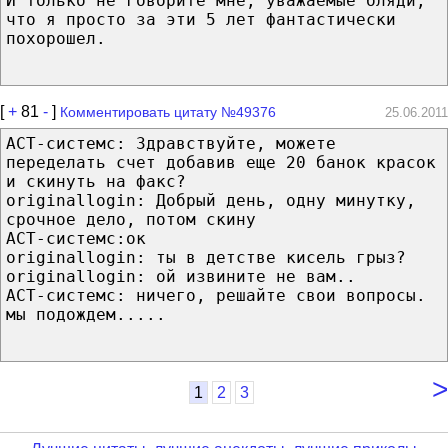
И только не говорите мне, уважаемые бляди,
что я просто за эти 5 лет фантастически
похорошел.
[
+
81
-
]
Комментировать цитату №49376
25.06.2011
АСТ-системс: Здравствуйте, можете
переделать счет добавив еще 20 банок красок
и скинуть на факс?
originallogin: Добрый день, одну минутку,
срочное дело, потом скину
АСТ-системс:ок
originallogin: ты в детстве кисель грыз?
originallogin: ой извините не вам..
АСТ-системс: ничего, решайте свои вопросы.
мы подождем.....
>
1
2
3