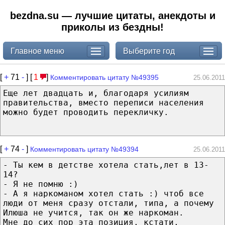
bezdna.su — лучшие цитаты, анекдоты и
приколы из бездны!
Главное меню
Выберите год
[
+
71
-
] [
1
]
Комментировать цитату №49395
25.06.2011
Еще лет двадцать и, благодаря усилиям
правительства, вместо переписи населения
можно будет проводить перекличку.
[
+
74
-
]
Комментировать цитату №49394
25.06.2011
- Ты кем в детстве хотела стать,лет в 13-
14?
- Я не помню :)
- А я наркоманом хотел стать :) чтоб все
люди от меня сразу отстали, типа, а почему
Илюша не учится, так он же наркоман.
Мне до сих пор эта позиция, кстати,