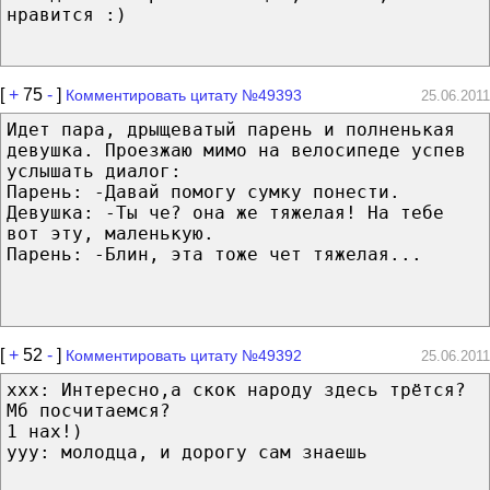
нравится :)
[
+
75
-
]
Комментировать цитату №49393
25.06.2011
Идет пара, дрыщеватый парень и полненькая
девушка. Проезжаю мимо на велосипеде успев
услышать диалог:
Парень: -Давай помогу сумку понести.
Девушка: -Ты че? она же тяжелая! На тебе
вот эту, маленькую.
Парень: -Блин, эта тоже чет тяжелая...
[
+
52
-
]
Комментировать цитату №49392
25.06.2011
ххх: Интересно,а скок народу здесь трётся?
Мб посчитаемся?
1 нах!)
ууу: молодца, и дорогу сам знаешь