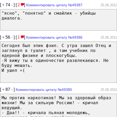
[
+
74
-
] [
2
]
Комментировать цитату №49387
25.06.2011
"ясно", "понятно" и смайлик - убийцы
диалога.
[
+
56
-
] [
1
]
Комментировать цитату №49386
25.06.2011
Сегодня был эпик фэил. С утра зашел Отец и
заглянул в туалет , а там учебник по
ядерной физике и плоскогубцы.
-Я вижу ты в одиночестве развлекаешся. Не
буду мешать.
И ушел =(
[
+
87
-
]
Комментировать цитату №49385
25.06.2011
Мы против наркотиков! Мы за здоровый образ
жизни! Мы за сильную Россию! - кричал
ведущий.
- Даа!! - кричала пьяная молодежь,