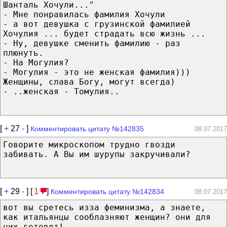
Шанталь Хочули..."
- Мне понравилась фамилия Хочули
- а вот девушка с грузинской фамилией
Хочулия ... будет страдать всю жизнь ...
- Ну, девушке сменить фамилию - раз
плюнуть.
- На Могулия?
- Могулия - это не женская фамилия)))
Женщины, слава Богу, могут всегда)
- ..женская - Томулия..
[
+
27
-
]
Комментировать цитату №142835
08.07.2017
Говорите микроскопом трудно гвозди
забивать. А Вы им шурупы закручивали?
[
+
29
-
] [
1
]
Комментировать цитату №142834
08.07.2017
вот вы сретесь изза феминизма, а знаете,
как итальянцы сооблазняют женщин? они для
них готовят!