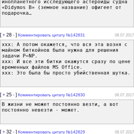
инопланетного исследующего астероиды судна
«Didymos B» (земное название) офигеет от
подарочка…
[
+
28
-
]
Комментировать цитату №142831
08.07.2017
xxx: А потом окажется, что вся эта возня с
майном биткойнов была нужна для решения
задачи P=NP.
xxx: И все эти битки окажутся сразу по цене
временных файлов MS Office.
xxx: Это была бы просто убийственная шутка.
[
+
25
-
]
Комментировать цитату №142830
08.07.2017
В жизни не может постоянно везти, а вот
постоянно невезти - может.
[
+
32
-
]
Комментировать цитату №142829
08.07.2017