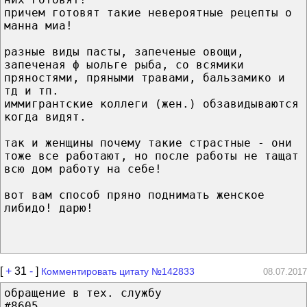
причем готовят такие невероятные рецепты о
манна миа!
разные виды пасты, запеченые овощи,
запеченая ф ыольге рыба, со всямики
пряностями, пряными травами, бальзамико и
тд и тп.
иммигрантские коллеги (жен.) обзавидываются
когда видят.
так и женщины почему такие страстные - они
тоже все работают, но после работы не тащат
всю дом работу на себе!
вот вам способ пряно поднимать женское
либидо! дарю!
[
+
31
-
]
Комментировать цитату №142833
08.07.2017
обращение в тех. службу
#8605