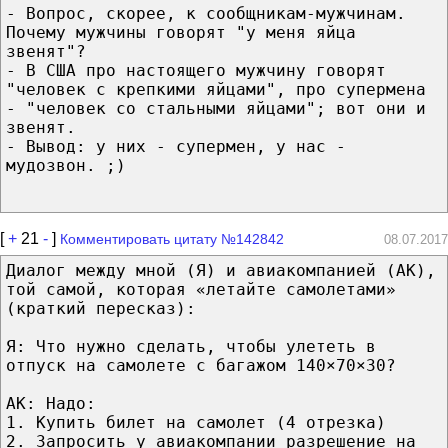
- Вопрос, скорее, к сообщникам-мужчинам.
Почему мужчины говорят "у меня яйца
звенят"?
- В США про настоящего мужчину говорят
"человек с крепкими яйцами", про супермена
- "человек со стальными яйцами"; вот они и
звенят.
- Вывод: у них - супермен, у нас -
мудозвон. ;)
[
+
21
-
]
Комментировать цитату №142842
08.07.2017
Диалог между мной (Я) и авиакомпанией (AK),
той самой, которая «летайте самолетами»
(краткий пересказ):
Я: Что нужно сделать, чтобы улететь в
отпуск на самолете с багажом 140×70×30?
AK: Надо:
1. Купить билет на самолет (4 отрезка)
2. Запросить у авиакомпании разрешение на