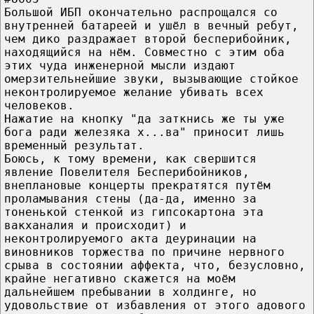
Большой ИБП окончательно распрощался со
внутренней батареей и ушёл в вечный ребут,
чем дико раздражает второй бесперибойник,
находящийся на нём. Совместно с этим оба
этих чуда инженерной мысли издают
омерзительнейшие звуки, вызывающие стойкое
неконтролируемое желание убивать всех
человеков.
Нажатие на кнопку "да заткнись же ты уже
бога ради железяка х...ва" приносит лишь
временный результат.
Боюсь, к тому времени, как свершится
явление Повелителя Бесперибойников,
внеплановые концерты прекратятся путём
проламывания стены (да-да, именно за
тоненькой стенкой из гипсокартона эта
вакханалия и происходит) и
неконтролируемого акта деуринации на
виновников торжества по причине нервного
срыва в состоянии аффекта, что, безусловно,
крайне негативно скажется на моём
дальнейшем пребывании в холдинге, но
удовольствие от избавления от этого адового