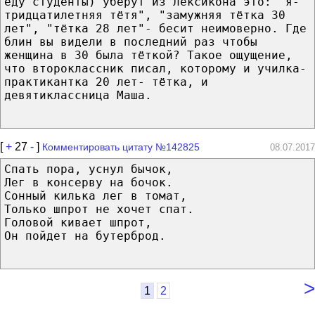
еду студенты) уберут из лексикона это: "я-
тридцатилетняя тётя", "замужняя тётка 30
лет", "тётка 28 лет"- бесит неимоверно. Где
блин вы видели в последний раз чтобы
женщина в 30 была тёткой? Такое ощущение,
что второклассник писал, которому и училка-
практикантка 20 лет- тётка, и
девятиклассница Маша.
[
+
27
-
]
Комментировать цитату №142825
08.07.2017
Спать пора, уснул бычок,
Лег в консерву на бочок.
Сонный килька лег в томат,
Только шпрот не хочет спат.
Головой кивает шпрот,
Он пойдет на бутерброд.
>
1
2