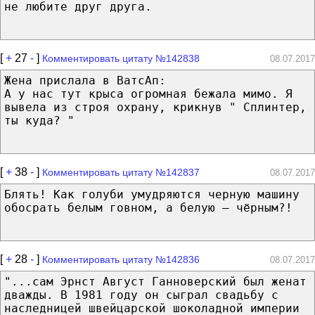
не любите друг друга.
[
+
27
-
]
Комментировать цитату №142838
08.07.2017
Жена прислала в ВатсАп:
А у нас тут крыса огромная бежала мимо. Я
вывела из строя охрану, крикнув " Сплинтер,
ты куда? "
[
+
38
-
]
Комментировать цитату №142837
08.07.2017
Блять! Как голуби умудряются черную машину
обосрать белым говном, а белую – чёрным?!
[
+
28
-
]
Комментировать цитату №142836
08.07.2017
"...сам Эрнст Август Ганноверский был женат
дважды. В 1981 году он сыграл свадьбу с
наследницей швейцарской шоколадной империи