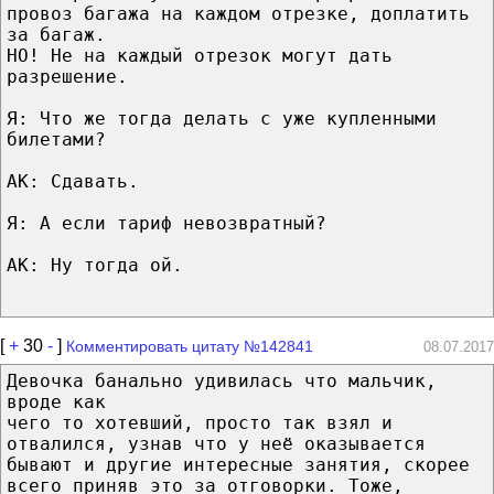
провоз багажа на каждом отрезке, доплатить
за багаж.
НО! Не на каждый отрезок могут дать
разрешение.
Я: Что же тогда делать с уже купленными
билетами?
AK: Сдавать.
Я: А если тариф невозвратный?
AK: Ну тогда ой.
[
+
30
-
]
Комментировать цитату №142841
08.07.2017
Девочка банально удивилась что мальчик,
вроде как
чего то хотевший, просто так взял и
отвалился, узнав что у неё оказывается
бывают и другие интересные занятия, скорее
всего приняв это за отговорки. Тоже,