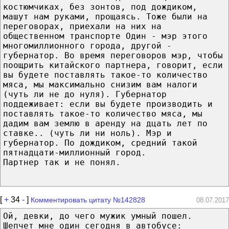
костюмчиках, без зонтов, под дождиком,
машут нам руками, прощаясь. Тоже были на
переговорах, приехали на них на
общественном транспорте Один - мэр этого
многомиллионного города, другой -
губернатор. Во время переговоров мэр, чтобы
поощрить китайского партнера, говорит, если
вы будете поставлять такое-то количество
мяса, мы максимально снизим вам налоги
(чуть ли не до нуля). Губернатор
поддеживает: если вы будете производить и
поставлять такое-то количество мяса, мы
дадим вам землю в аренду на дцать лет по
ставке.. (чуть ли ни ноль). Мэр и
губернатор. По дождиком, средний такой
пятнадцати-миллионный город.
Партнер так и не понял.
[
+
34
-
]
Комментировать цитату №142828
08.07.2017
Ой, девки, до чего мужик умный пошел.
Шепчет мне один сегодня в автобусе: