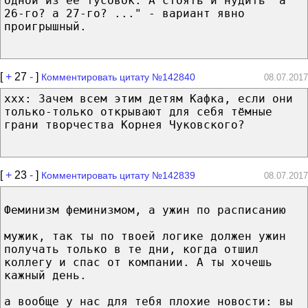
одной из её тусовок. А стоять и нудить "а
26-го? а 27-го? ..." - вариант явно
проигрышный.
[
+
27
-
]
Комментировать цитату №142840
08.07.2017
xxx: Зачем всем этим детям Кафка, если они
только-только открывают для себя тёмные
грани творчества Корнея Чуковского?
[
+
23
-
]
Комментировать цитату №142839
08.07.2017
Феминизм феминизмом, а ужин по расписанию
мужик, так ты по твоей логике должен ужин
получать только в те дни, когда отшил
коллегу и спас от компании. А ты хочешь
кажный день.
а вообще у нас для тебя плохие новости: вы