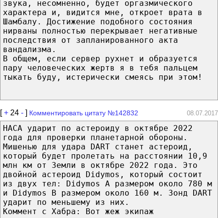
звука, несомненно, будет оргазмического
характера и, видится мне, откроет врата в
Шамбалу. Достижение подобного состояния
нирваны полностью перекрывает негативные
последствия от запланированного акта
вандализма.
В общем, если сервер рухнет и образуется
пару человеческих жертв я в тебя пальцем
тыкать буду, истерически смеясь при этом!
[
+
24
-
]
Комментировать цитату №142832
08.07.2017
НАСА ударит по астероиду в октябре 2022
года для проверки планетарной обороны.
Мишенью для удара DART станет астероид,
который будет пролетать на расстоянии 10,9
млн км от Земли в октябре 2022 года. Это
двойной астероид Didymos, который состоит
из двух тел: Didymos A размером около 780 м
и Didymos B размером около 160 м. Зонд DART
ударит по меньшему из них.
Коммент с Хабра: Вот жеж экипаж