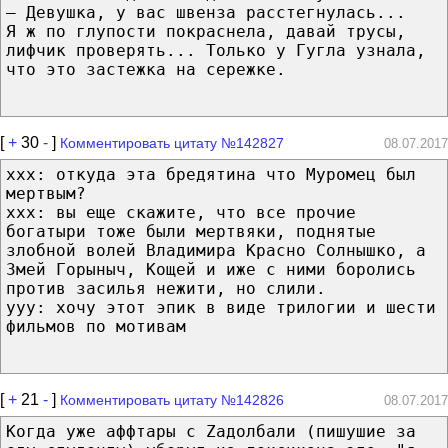
— Девушка, у вас швенза расстегнулась...
Я ж по глупости покраснела, давай трусы,
лифчик проверять... Только у Гугла узнала,
что это застежка на сережке.
[
+
30
-
]
Комментировать цитату №142827
08.07.2017
ххх: откуда эта бредятина что Муромец был
мертвым?
ххх: вы еще скажите, что все прочие
богатыри тоже были мертвяки, поднятые
злобной волей Владимира Красно Солнышко, а
Змей Горыныч, Кощей и иже с ними боролись
против засилья нежити, но слили.
ууу: хочу этот эпик в виде трилогии и шести
фильмов по мотивам
[
+
21
-
]
Комментировать цитату №142826
08.07.2017
Когда уже аффтары с Zадолбали (пишушие за