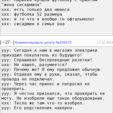
"жена сисадмина"
xxx: есть только два нюанса
xxx: футболка 52 размера
xxx: и то что я вообще-то офтальмолог
xxx: сисадмин в семье она
[
+
27
-
]
Комментировать цитату №105572
17.11.2014
yyy: Сегодня к нам в магазин электрики
приходил покупатель из будущего!
yyy: Спрашивал беспроводные розетки!
xxx: Не нашел, разумеется?
yyy: Почему же? Я ему предложил обычную.
yyy: Отдавая ему в руки, сказал, чтобы
провода не подключал.
yyy: Через час принес и попросил ее
проверить.
yyy: Я честно признался, что проверить не
могу. Не изобрели еще такое оборудование.
xxx: Тесла же там что-то изобрел.
yyy: Его родственник наверно.