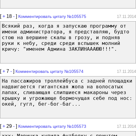
[
+
18
-
]
Комментировать цитату №105575
17.11.2014
Всякий раз, когда я запускаю программу от
имени администратора, я представляю, будто
стою на вершине скалы в грозу, и подняв
руки к небу, среди среди вспышек молний
кричу: "именем Админа ЗАКЛИНАААЮЮ!!!".
[
+
7
-
]
Комментировать цитату №105574
17.11.2014
На пассажиров троллейбуса с задней площадки
надвигается гигантская жопа на волосатых
лапах, сливающая слипшиеся макароны через
крышку и угрожающе бормочущая себе под нос:
окей, гугл, бег-бог-баг...
[
+
29
-
]
Комментировать цитату №105573
17.11.2014
xxx: Маринка купила футболку с принтом