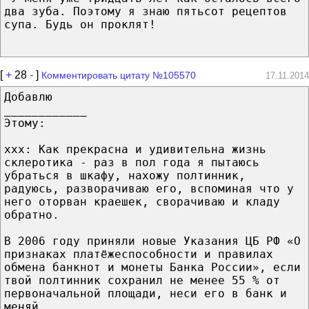
два зуба. Поэтому я знаю пятьсот рецептов
супа. Будь он проклят!
[
+
28
-
]
Комментировать цитату №105570
17.11.2014
Добавлю
____________
Этому:
xxx: Как прекрасна и удивительна жизнь
склеротика - раз в пол года я пытаюсь
убраться в шкафу, нахожу полтинник,
радуюсь, разворачиваю его, вспоминая что у
него оторван краешек, сворачиваю и кладу
обратно.
В 2006 году приняли новые Указания ЦБ РФ «О
признаках платёжеспособности и правилах
обмена банкнот и монеты Банка России», если
твой полтинник сохранил не менее 55 % от
первоначальной площади, неси его в банк и
меняй.