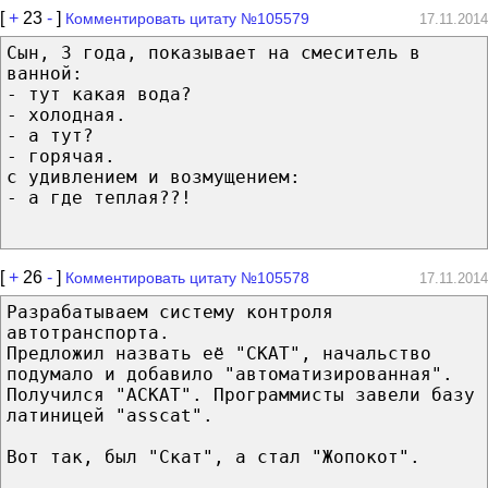
[
+
23
-
]
Комментировать цитату №105579
17.11.2014
Сын, 3 года, показывает на смеситель в
ванной:
- тут какая вода?
- холодная.
- а тут?
- горячая.
с удивлением и возмущением:
- а где теплая??!
[
+
26
-
]
Комментировать цитату №105578
17.11.2014
Разрабатываем систему контроля
автотранспорта.
Предложил назвать её "СКАТ", начальство
подумало и добавило "автоматизированная".
Получился "АСКАТ". Программисты завели базу
латиницей "asscat".
Вот так, был "Скат", а стал "Жопокот".