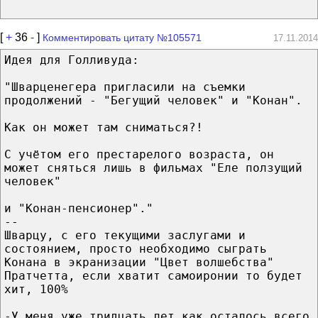
[
+
36
-
]
Комментировать цитату №105571
17.11.2014
Идея для Голливуда:
"Шварценегера пригласили на съемки
продолжений - "Бегущий человек" и "Конан".
Как он может там сниматься?!
С учётом его престарелого возраста, он
может сняться лишь в фильмах "Еле ползущий
человек"
и "Конан-пенсионер"."
--
Шварцу, с его текущими заслугами и
состоянием, просто необходимо сыграть
Конана в экранизации "Цвет волшебства"
Пратчетта, если хватит самоиронии то будет
хит, 100%
-У меня уже тридцать лет как осталось всего