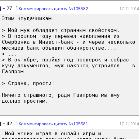
[
+
27
-
]
Комментировать цитату №105582
17.11.2014
Этим неудачникам:
> Мой муж обладает странным свойством.
> В прошлом году перевел накопления из
Сбербанка в Инвест-банк - и через несколько
месяцев банк объявил обанкротстве....
> ...
> В октябре, пройдя год проверок и собрав
кучу документов, муж наконец устроился... в
Газпром.
> Страна, прости!
Ничего страшного, ради Газпрома мы ему
доллар простим.
[
+
42
-
]
Комментировать цитату №105581
17.11.2014
-Мой жених играл в онлайн игры и