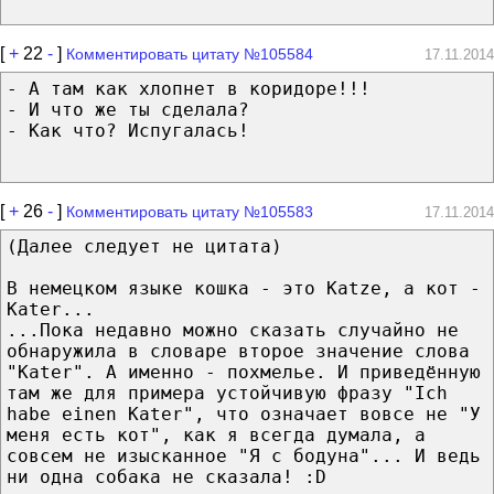
[
+
22
-
]
Комментировать цитату №105584
17.11.2014
- А там как хлопнет в коридоре!!!
- И что же ты сделала?
- Как что? Испугалась!
[
+
26
-
]
Комментировать цитату №105583
17.11.2014
(Далее следует не цитата)
В немецком языке кошка - это Katze, а кот -
Kater...
...Пока недавно можно сказать случайно не
обнаружила в словаре второе значение слова
"Kater". А именно - похмелье. И приведённую
там же для примера устойчивую фразу "Ich
habe einen Kater", что означает вовсе не "У
меня есть кот", как я всегда думала, а
совсем не изысканное "Я с бодуна"... И ведь
ни одна собака не сказала! :D