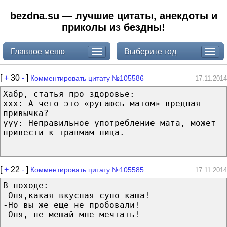
bezdna.su — лучшие цитаты, анекдоты и
приколы из бездны!
Главное меню
Выберите год
[
+
30
-
]
Комментировать цитату №105586
17.11.2014
Хабр, статья про здоровье:
ххх: А чего это «ругаюсь матом» вредная
привычка?
ууу: Неправильное употребление мата, может
привести к травмам лица.
[
+
22
-
]
Комментировать цитату №105585
17.11.2014
В походе:
-Оля,какая вкусная супо-каша!
-Но вы же еще не пробовали!
-Оля, не мешай мне мечтать!