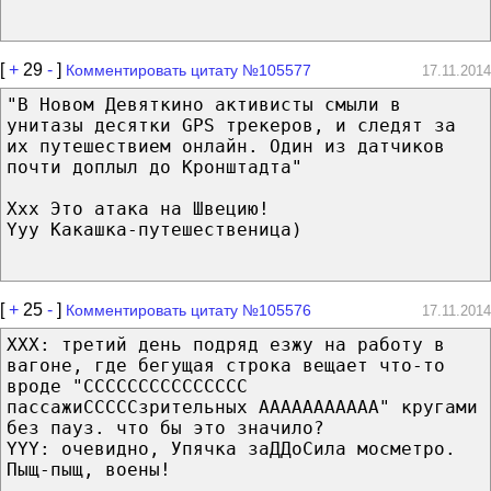
[
+
29
-
]
Комментировать цитату №105577
17.11.2014
"В Новом Девяткино активисты смыли в
унитазы десятки GPS трекеров, и следят за
их путешествием онлайн. Один из датчиков
почти доплыл до Кронштадта"
Xxx Это атака на Швецию!
Yyy Какашка-путешественица)
[
+
25
-
]
Комментировать цитату №105576
17.11.2014
XXX: третий день подряд езжу на работу в
вагоне, где бегущая строка вещает что-то
вроде "ССССССССССССССС
пассажиСССССзрительных ААААААААААА" кругами
без пауз. что бы это значило?
YYY: очевидно, Упячка заДДоСила мосметро.
Пыщ-пыщ, воены!