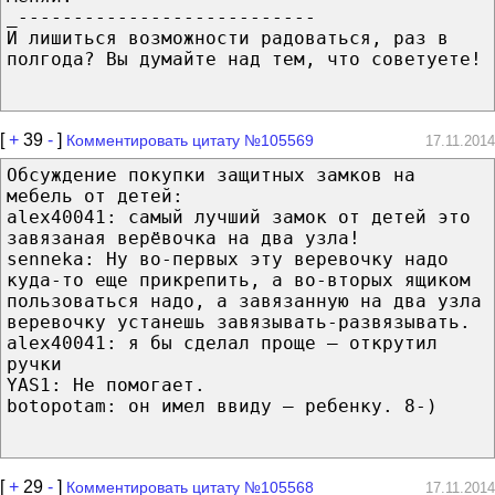
_---------------------------
И лишиться возможности радоваться, раз в
полгода? Вы думайте над тем, что советуете!
[
+
39
-
]
Комментировать цитату №105569
17.11.2014
Обсуждение покупки защитных замков на
мебель от детей:
alex40041: самый лучший замок от детей это
завязаная верёвочка на два узла!
senneka: Ну во-первых эту веревочку надо
куда-то еще прикрепить, а во-вторых ящиком
пользоваться надо, а завязанную на два узла
веревочку устанешь завязывать-развязывать.
alex40041: я бы сделал проще — открутил
ручки
YAS1: Не помогает.
botopotam: он имел ввиду — ребенку. 8-)
[
+
29
-
]
Комментировать цитату №105568
17.11.2014