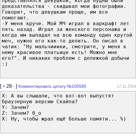
представлялся девушкой, когда нудны были
доказательства - скидывал мои фотографии.
Говорит, что девушкам проще, им все
помогают.
-У меня круче. Мой МЧ играл в варкрафт лет
пять назад. Играл за женского персонажа и
когда им выпадал на всю команду один крутой
меч, нужно его как-то делить. Он писал в
чатик: "Ну мальчииики, смотрите, у меня к
нему красивое платьице есть! Можно мне
его?". И никаких проблем с дележкой добычи
:)
[
+
28
-
]
Комментировать цитату №105580
17.11.2014
X: А вы слышали, что вот-вот выпустят
браузерную версию Скайпа?
Y: Зачем?
Z: Зачем? 0_о
X: Ну, чтобы жрал ещё больше памяти... %)