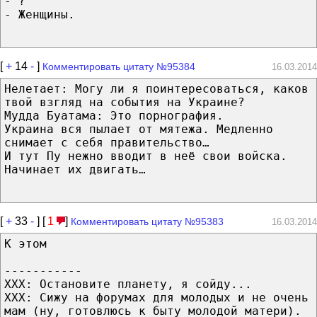
- ?
- Женщины.
[
+
14
-
]
Комментировать цитату №95384
16.03.2014
Нелетает: Могу ли я поинтересоваться, каков
твой взгляд на события на Украине?
Мудда Буатама: Это порнография.
Украина вся пылает от мятежа. Медленно
снимает с себя правительство…
И тут Пу нежно вводит в неё свои войска.
Начинает их двигать…
[
+
33
-
] [
1
]
Комментировать цитату №95383
16.03.2014
К этом
-----------
ХХХ: Остановите планету, я сойду...
ХХХ: Сижу на форумах для молодых и не очень
мам (ну, готовлюсь к быту молодой матери).