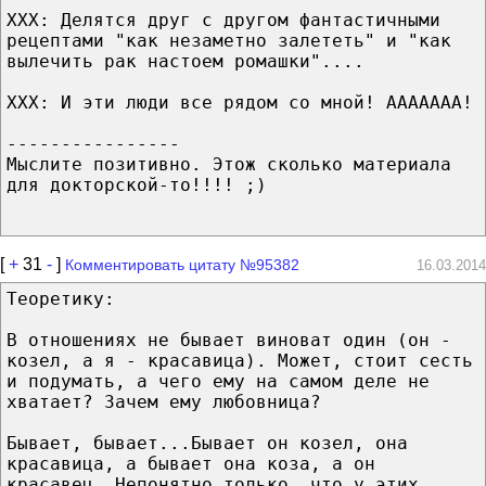
ХХХ: Делятся друг с другом фантастичными
рецептами "как незаметно залететь" и "как
вылечить рак настоем ромашки"....
ХХХ: И эти люди все рядом со мной! ААААААА!
----------------
Мыслите позитивно. Этож сколько материала
для докторской-то!!!! ;)
[
+
31
-
]
Комментировать цитату №95382
16.03.2014
Теоретику:
В отношениях не бывает виноват один (он -
козел, а я - красавица). Может, стоит сесть
и подумать, а чего ему на самом деле не
хватает? Зачем ему любовница?
Бывает, бывает...Бывает он козел, она
красавица, а бывает она коза, а он
красавец. Непонятно только, что у этих