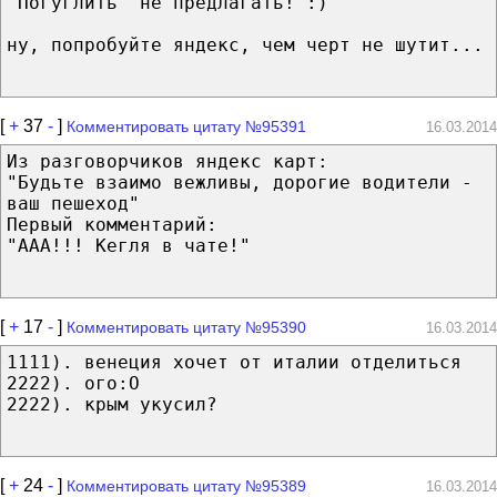
"Погуглить" не предлагать! :)
ну, попробуйте яндекс, чем черт не шутит...
[
+
37
-
]
Комментировать цитату №95391
16.03.2014
Из разговорчиков яндекс карт:
"Будьте взаимо вежливы, дорогие водители -
ваш пешеход"
Первый комментарий:
"ААА!!! Кегля в чате!"
[
+
17
-
]
Комментировать цитату №95390
16.03.2014
1111). венеция хочет от италии отделиться
2222). ого:O
2222). крым укусил?
[
+
24
-
]
Комментировать цитату №95389
16.03.2014