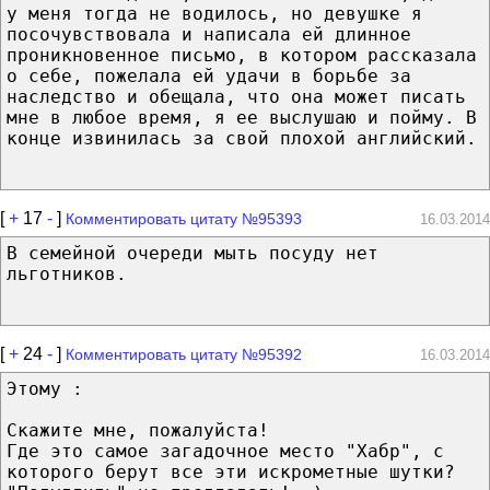
у меня тогда не водилось, но девушке я
посочувствовала и написала ей длинное
проникновенное письмо, в котором рассказала
о себе, пожелала ей удачи в борьбе за
наследство и обещала, что она может писать
мне в любое время, я ее выслушаю и пойму. В
конце извинилась за свой плохой английский.
[
+
17
-
]
Комментировать цитату №95393
16.03.2014
В семейной очереди мыть посуду нет
льготников.
[
+
24
-
]
Комментировать цитату №95392
16.03.2014
Этому :
Скажите мне, пожалуйста!
Где это самое загадочное место "Хабр", с
которого берут все эти искрометные шутки?