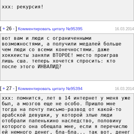
xxx: рекурсия!
[
+
26
-
]
Комментировать цитату №95395
16.03.2014
вот вам и люди с ограниченными
возможностями, а получили медалей больше
чем люди со всеми конечностями. даже
хоккеисты заняли ВТОРОЕ! место проиграв
лишь сша. теперь хочется спросить: кто
после этого ИНВАЛИД?
[
+
27
-
]
Комментировать цитату №95394
16.03.2014
xxx: помнится, лет в 14 интернет у меня уже
был, а мозгов еще не особо. Пришло мне
тогда на почту письмо-развод от какой-то
арабской девушки, у которой злые люди
отобрали папенькино наследство, половину
которого она обещала мне, если я перечислю
ей немного денег, бла-бла... так вот, денег