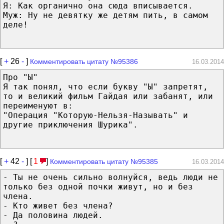
Я: Как органично она сюда вписывается.
Муж: Ну не девятку же детям пить, в самом
деле!
[
+
26
-
]
Комментировать цитату №95386
16.03.2014
Про "Ы"
Я так понял, что если букву "Ы" запретят,
то и великий фильм Гайдая или забанят, или
переименуют в:
"Операция "Которую-Нельзя-Называть" и
другие приключения Шурика".
[
+
42
-
] [
1
]
Комментировать цитату №95385
16.03.2014
- Ты не очень сильно волнуйся, ведь люди не
только без одной почки живут, но и без
члена.
- Кто живет без члена?
- Да половина людей.