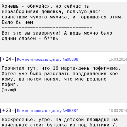
Хочешь - обижайся, но сейчас ты
неразборчивая дешевка, пользующаяся
свинством чужого мужика, и гордящаяся этим.
Было бы чем
================================
Вот это вы завернули! А ведь можно было
одним словом - б**дь
[
+
24
-
]
Комментировать цитату №95388
16.03.2014
Прочитал тут, что 16 марта-день пофигмзма.
Хотел уже было разослать поздравления кое-
кому, да потом понял, что мне реально
пофиг.
@nzm@
[
+
28
-
]
Комментировать цитату №95387
16.03.2014
Воскресенье, утро. На детской площадке на
качельках стоит бутылка из-под балтики 7.