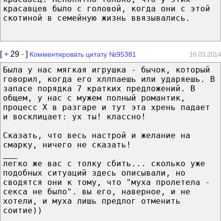
красавцев было с головой, когда они с этой
скотиной в семейную жизнь ввязывались.
[
+
29
-
]
Комментировать цитату №95381
16.03.2014
Была у нас мягкая игрушка - бычок, который
говорил, когда его хллпаешь или ударяешь. В
запасе порядка 7 кратких предложений. В
общем, у нас с мужем полный романтик,
процесс Х в разгаре и тут эта хрень падает
и восклицает: ух ты! классно!
Сказать, что весь настрой и желание на
смарку, ничего не сказать!
___
легко же вас с толку сбить... сколько уже
подобных ситуаций здесь описывали, но
сводятся они к тому, что "муха пролетела -
секса не было". вы его, наверное, и не
хотели, и муха лишь предлог отменить
соитие))