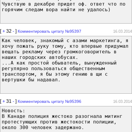
Чувствую в декабре придет оф. ответ что по
горячим следам вора найти не удалось)
[
+
32
-
]
Комментировать цитату №95397
16.03.2014
Как человек, знакомый с азами маркетинга, я
хочу пожать руку тому, кто впервые придумал
вещать рекламу через громкоговоритель в
наших городских автобусах.
...А как простой обыватель, вынужденный
регулярно пользоваться общественным
транспортом, я бы этому гению в щи с
вертушки бы надавал.
[
+
31
-
]
Комментировать цитату №95396
16.03.2014
Новость:
В Канаде полиция жестоко разогнала митинг
протестующих против жестокости полиции,
около 300 человек задержано.