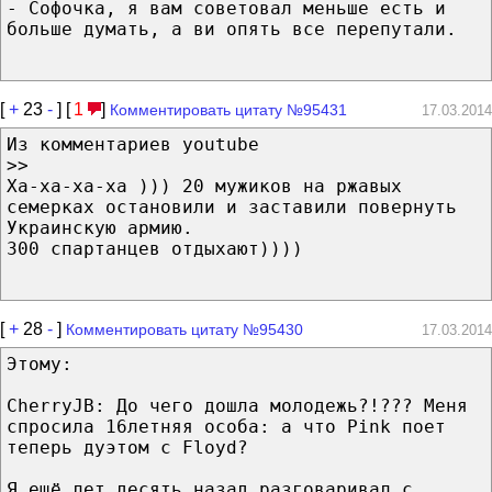
- Софочка, я вам советовал меньше есть и
больше думать, а ви опять все перепутали.
[
+
23
-
] [
1
]
Комментировать цитату №95431
17.03.2014
Из комментариев youtube
>>
Ха-ха-ха-ха ))) 20 мужиков на ржавых
семерках остановили и заставили повернуть
Украинскую армию.
300 спартанцев отдыхают))))
[
+
28
-
]
Комментировать цитату №95430
17.03.2014
Этому:
CherryJB: До чего дошла молодежь?!??? Меня
спросила 16летняя особа: а что Pink поет
теперь дуэтом с Floyd?
Я ещё лет десять назад разговаривал с