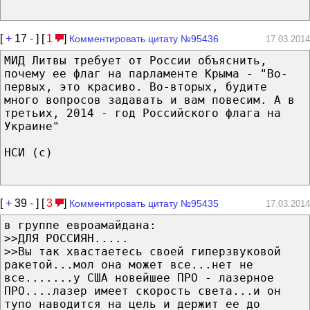
[
+
17
-
] [
1
]
Комментировать цитату №95436
17.03.2014
МИД Литвы требует от России объяснить,
почему ее флаг на парламенте Крыма - "Во-
первых, это красиво. Во-вторых, будите
много вопросов задавать и вам повесим. А в
третьих, 2014 - год Российского флага на
Украине"
НСИ (с)
[
+
39
-
] [
3
]
Комментировать цитату №95435
17.03.2014
в группе евроамайдана:
>>ДЛЯ РОССИЯН.....
>>Вы так хвастаетесь своей гиперзвуковой
ракетой...мол она может все...нет не
все.......у США новейшее ПРО - лазерное
ПРО....лазер имеет скорость света...и он
тупо наводится на цель и держит ее до