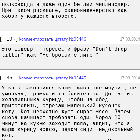
полководца и даже один беглый миллиардер.
При таком раскладе, радиоинженерство как
хобби у каждого второго.
[
+
19
-
]
Комментировать цитату №95446
17.03.2014
Это шедевр - перевести фразу "Don't drop
litter" как "Не бросайте литр!"
[
+
35
-
]
Комментировать цитату №95445
17.03.2014
У кота закончился корм, животное мяучит, не
умолкая, громко и требовательно. Достаю из
холодильника курицу, чтобы на обед
приготовить, отрезаю маленький кусочек
коту. Кот неохотно жует сырое мясо. Затем
снова начинает требовать еды. Через 10
минут на кухню заходит папа, видит, что я
жарю курицу вовсю, рядом сидит недовольный
кот.