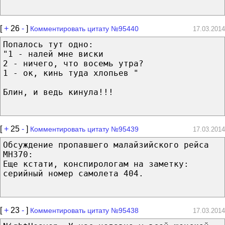
[
+
26
-
]
Комментировать цитату №95440
17.03.2014
Попалось тут одно:
"1 - налей мне виски
2 - ничего, что восемь утра?
1 - ок, кинь туда хлопьев "
Блин, и ведь кинула!!!
[
+
25
-
]
Комментировать цитату №95439
17.03.2014
Обсуждение пропавшего малайзийского рейса
MH370:
Еще кстати, конспирологам на заметку:
серийный номер самолета 404.
[
+
23
-
]
Комментировать цитату №95438
17.03.2014