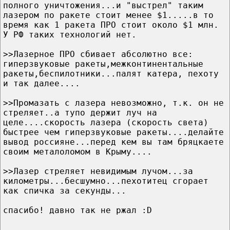
полного уничтожения...и "выстрел" таким
лазером по ракете стоит менее $1.....в то
время как 1 ракета ПРО стоит около $1 млн.
У РФ таких технологий нет.
>>Лазерное ПРО сбивает абсолютно все:
гиперзвуковые ракеты,межконтинентальные
ракеты,беспилотники...палят катера, пехоту
и так далее....
>>Промазать с лазера невозможно, т.к. он не
стреляет..а тупо держит луч на
целе....скорость лазера (скорость света)
быстрее чем гиперзвуковые ракеты....делайте
вывод россияне...перед кем вы там бряцкаете
своим металоломом в Крыму....
>>Лазер стреляет невидимым лучом...за
километры...бесшумно...пехотитец сгорает
как спичка за секунды...
спасибо! давно так не ржал :D