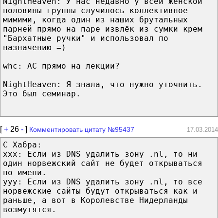
NightHeaven: У нас недавно у всей женской
половины группы случилось коллективное
мимими, когда один из наших брутальных
парней прямо на паре извлёк из сумки крем
"Бархатные ручки" и использовал по
назначению =)
whc: АС прямо на лекции?
NightHeaven: Я знала, что нужно уточнить.
Это был семинар.
[
+
26
-
]
Комментировать цитату №95437
17.03.2014
С Хабра:
xxx: Если из DNS удалить зону .nl, то ни
один норвежский сайт не будет открываться
по имени.
yyy: Если из DNS удалить зону .nl, то все
норвежские сайты будут открываться как и
раньше, а вот в Королевстве Нидерланды
возмутятся.