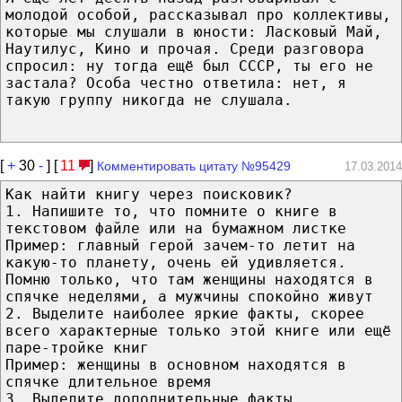
молодой особой, рассказывал про коллективы,
которые мы слушали в юности: Ласковый Май,
Наутилус, Кино и прочая. Среди разговора
спросил: ну тогда ещё был СССР, ты его не
застала? Особа честно ответила: нет, я
такую группу никогда не слушала.
[
+
30
-
] [
11
]
Комментировать цитату №95429
17.03.2014
Как найти книгу через поисковик?
1. Напишите то, что помните о книге в
текстовом файле или на бумажном листке
Пример: главный герой зачем-то летит на
какую-то планету, очень ей удивляется.
Помню только, что там женщины находятся в
спячке неделями, а мужчины спокойно живут
2. Выделите наиболее яркие факты, скорее
всего характерные только этой книге или ещё
паре-тройке книг
Пример: женщины в основном находятся в
спячке длительное время
3. Выделите дополнительные факты