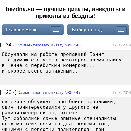
bezdna.su — лучшие цитаты, анекдоты и
приколы из бездны!
Главное меню
Выберите год
[
+
34
-
]
Комментировать цитату №95448
17.03.2014
Обсуждали на работе пропавший Боинг
- Я думаю его через некоторое время найдут
в Чечне с перебитыми номерами...
и скорее всего заниженый..
[
+
23
-
]
Комментировать цитату №95447
17.03.2014
на серче обсуждают про боинг пропавший,
один поинтересовался у другого не
радиоинженер ли он, ответ:
Тут собрались самые опытные специалисты
всех мастей: десятка два экономистов,
минимум с полсотни политологов, три