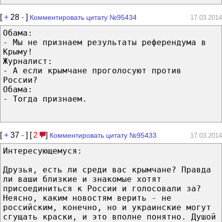
[
+
28
-
]
Комментировать цитату №95434
17.03.2014
Обама:
- Mы не признаем результаты референдума в
Крыму!
Журналист:
- A если крымчане проголосуют против
России?
Обама:
- Tогда признаем.
[
+
37
-
] [
2
]
Комментировать цитату №95433
17.03.2014
Интересующемуся:
Друзья, есть ли среди вас крымчане? Правда
ли ваши близкие и знакомые хотят
присоединиться к России и голосовали за?
Неясно, каким новостям верить - не
российским, конечно, но и украинские могут
сгущать краски, и это вполне понятно. Душой