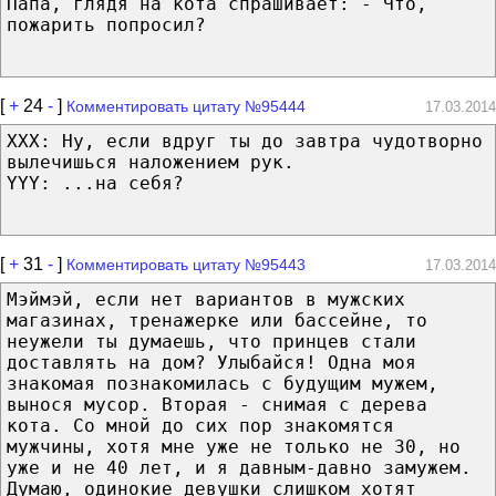
Папа, глядя на кота спрашивает: - Что,
пожарить попросил?
[
+
24
-
]
Комментировать цитату №95444
17.03.2014
XXX: Ну, если вдруг ты до завтра чудотворно
вылечишься наложением рук.
YYY: ...на себя?
[
+
31
-
]
Комментировать цитату №95443
17.03.2014
Мэймэй, если нет вариантов в мужских
магазинах, тренажерке или бассейне, то
неужели ты думаешь, что принцев стали
доставлять на дом? Улыбайся! Одна моя
знакомая познакомилась с будущим мужем,
вынося мусор. Вторая - снимая с дерева
кота. Со мной до сих пор знакомятся
мужчины, хотя мне уже не только не 30, но
уже и не 40 лет, и я давным-давно замужем.
Думаю, одинокие девушки слишком хотят