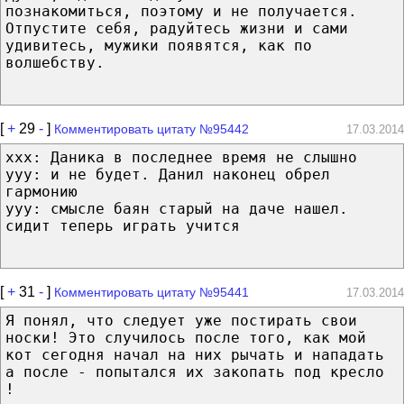
познакомиться, поэтому и не получается.
Отпустите себя, радуйтесь жизни и сами
удивитесь, мужики появятся, как по
волшебству.
[
+
29
-
]
Комментировать цитату №95442
17.03.2014
xxx: Даника в последнее время не слышно
yyy: и не будет. Данил наконец обрел
гармонию
yyy: смысле баян старый на даче нашел.
сидит теперь играть учится
[
+
31
-
]
Комментировать цитату №95441
17.03.2014
Я понял, что следует уже постирать свои
носки! Это случилось после того, как мой
кот сегодня начал на них рычать и нападать
а после - попытался их закопать под кресло
!