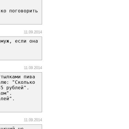
ько поговорить
11.09.2014
амуж, если она
11.09.2014
утылками пива
елю: "Сколько
45 рублей".
ком".
блей".
11.09.2014
анкций не