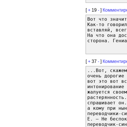
[
+
19
-
]
Комментир
Вот что значит
Как-то говорил
вставляй, всег
На что она дос
сторона. Гениа
[
+
37
-
]
Комментир
...Вот, скажем
очень дорогие 
вот это вот вс
интонирование 
жалуется своем
растерянность.
спрашивает он.
а кому при нын
переводчики-си
Е. — Не беспок
переводчик-син