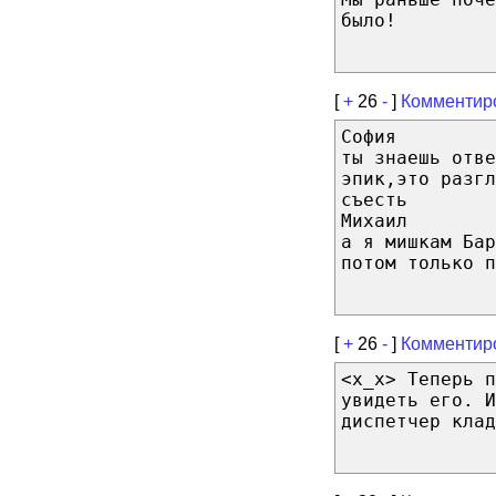
было!
[
+
26
-
]
Комментир
София
ты знаешь отве
эпик,это разгл
съесть
Михаил
а я мишкам Бар
потом только п
[
+
26
-
]
Комментир
<x_x> Теперь 
увидеть его. И
диспетчер клад