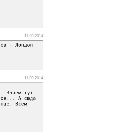
11.09.2014
иев - Лондон
11.09.2014
и! Зачем тут
ное... А сюда
онце. Всем