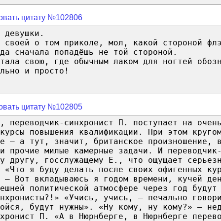
овать цитату №102806
 девушки.
 своей о том приколе, мол, какой стороной фл
да сначала попадёшь не той стороной.
тала свою, где обычным лаком для ногтей обоз
льно и просто!
овать цитату №102805
, переводчик-синхронист П. поступает на очен
курсы повышения квалификации. При этом круго
е — а тут, значит, британское произношение, 
и прочие милые камерные задачи. И переводчик
у другу, госслужащему Е., что ощущает серьез
 «Что я буду делать после своих офигенных ку
 — Вот вкладываюсь я годом времени, кучей де
ешней политической атмосфере через год будут
нхронисты?!» «Учись, учись, — печально говор
ойся, будут нужны». «Ну кому, ну кому?» — не
хронист П. «А в Нюрнберге, в Нюрнберге перев