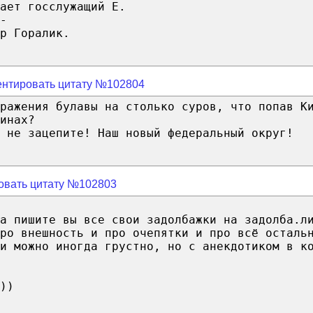
ает госслужащий Е.
-
р Горалик.
нтировать цитату №102804
ражения булавы на столько суров, что попав К
инах?
 не зацепите! Наш новый федеральный округ!
овать цитату №102803
а пишите вы все свои задолбажки на задолба.л
про внешность и про очепятки и про всё осталь
и можно иногда грустно, но с анекдотиком в к
))