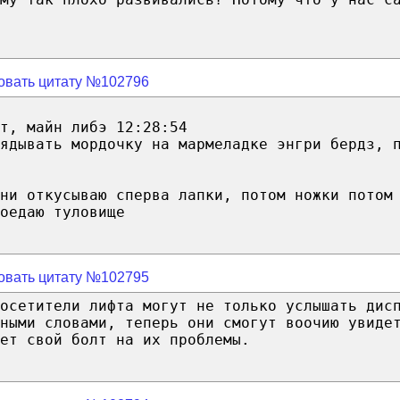
овать цитату №102796
т, майн либэ 12:28:54
ядывать мордочку на мармеладке энгри бердз, 
ни откусываю сперва лапки, потом ножки потом
оедаю туловище
овать цитату №102795
посетители лифта могут не только услышать дис
ными словами, теперь они смогут воочию увиде
ет свой болт на их проблемы.