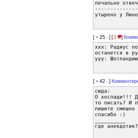
печально отвеч
--------------
утырено у Лино
[
+
25
-
] [
1
]
Комме
xxx: Радиус по
останется в ру
yyy: Шотландию
[
+
42
-
]
Комментир
сюда:
О хоспади!!! Д
то писать? И 
пишите смешно 
спасибо :)
__________
где анекдотик?