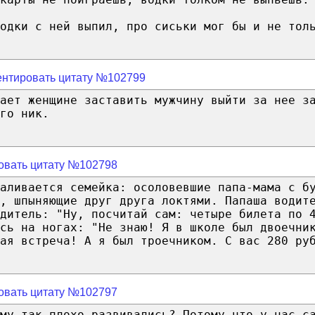
одки с ней выпил, про сиськи мог бы и не тол
нтировать цитату №102799
ает женщине заставить мужчину выйти за нее з
го ник.
овать цитату №102798
валивается семейка: осоловевшие папа-мама с б
а, шпыняющие друг друга локтями. Папаша водит
дитель: "Ну, посчитай сам: четыре билета по 
сь на ногах: "Не знаю! Я в школе был двоечни
ая встреча! А я был троечником. С вас 280 ру
овать цитату №102797
му так плохо развивались? Потому что у нас с