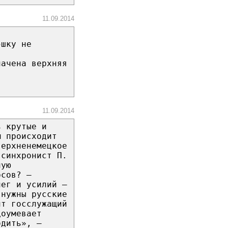
11.09.2014
эшку не
начена верхняя
11.09.2014
ь крутые и
м происходит
верхненемецкое
-синхронист П.
ную
рсов? —
нег и усилий —
 нужны русские
ит госслужащий
доумевает
одить», —