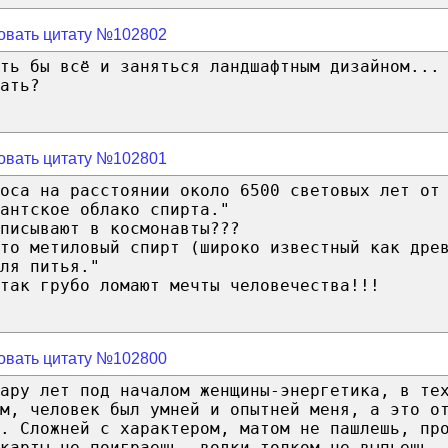
овать цитату №102802
ть бы всё и заняться ландшафтным дизайном...
ать?
овать цитату №102801
оса на расстоянии около 6500 световых лет от
антское облако спирта."
писывают в космонавты???
то метиловый спирт (широко известный как дре
ля питья."
так грубо ломают мечты человечества!!!
овать цитату №102800
ару лет под началом женщины-энергетика, в те
м, человек был умней и опытней меня, а это о
. Сложней с характером, матом не пашлешь, пр
карты не поиграешь, водки толком не выпьешь.