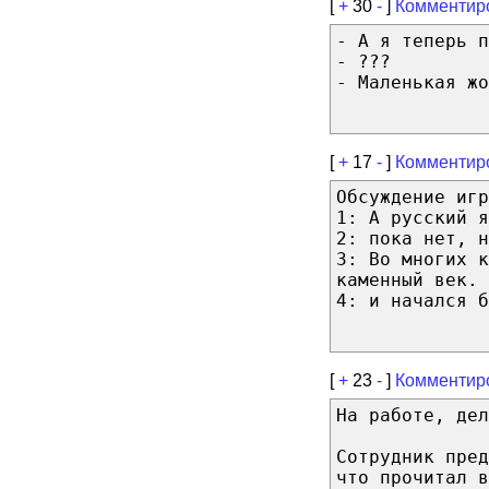
[
+
30
-
]
Комментир
- А я теперь п
- ???
- Маленькая жо
[
+
17
-
]
Комментир
Обсуждение игр
1: А русский я
2: пока нет, н
3: Во многих к
каменный век.
4: и начался б
[
+
23
-
]
Комментир
На работе, дел
Сотрудник пре
что прочитал в