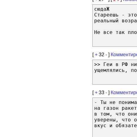
сюдаЖ
Стареешь - это
реальный возра
Не все так пло
[
+
32
-
]
Комментир
>> Геи в РФ ни
ущемлялись, по
[
+
33
-
]
Комментир
- Ты не понима
на газон ракет
в том, что они
уверены, что 
вкус и обязате