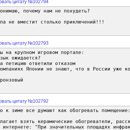
овать цитату №102794
онимаю, почему нам не похудеть?
па не вместит столько приключений!!!
овать цитату №102793
ы на крупном игровом портале:
зык ожидается?
а петицию ответили отказом
омпаниях Японии не знают, что в России уже к
ронзовый
овать цитату №102792
о к зиме все думают как обогревать помещение
длагает взять керамические обогреватели, расс
 интернете: "При значительных площадях инфра