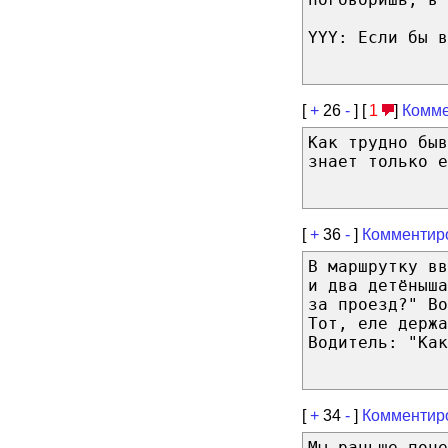
YYY: Если бы в
[
+
26
-
] [
1
]
Комме
Как трудно быв
знает только е
[
+
36
-
]
Комментир
В маршрутку в
и два детёныш
за проезд?" Во
Тот, еле держа
Водитель: "Как
[
+
34
-
]
Комментир
Мы раньше поче