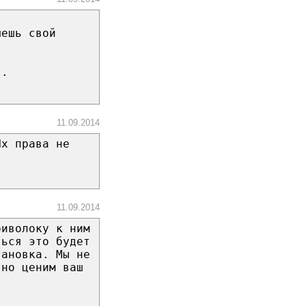
шешь свой
..
11.09.2014
Их права не
11.09.2014
риволоку к ним
ться это будет
тановка. Мы не
 но ценим ваш