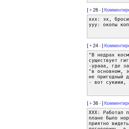
[
+
26
-
]
Комментир
xxx: эх, броси
yyy: окопы коп
[
+
24
-
]
Комментир
"В недрах косм
существует гиг
-урааа, где за
"в основном, э
не пригодный д
- вот сукиии, 
[
+
36
-
]
Комментир
XXX: Работал п
плане было нор
приятно видеть
поговоришь, в 