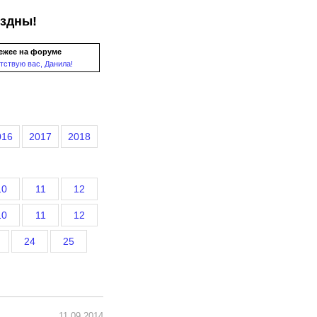
ездны!
ежее на форуме
тствую вас, Данила!
016
2017
2018
10
11
12
10
11
12
24
25
11.09.2014