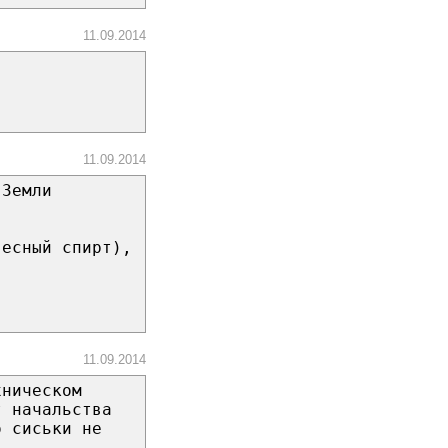
11.09.2014
11.09.2014
 Земли
весный спирт),
11.09.2014
хническом
т начальства
о сиськи не