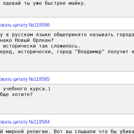
 одевай ты уже быстрее майку.
овать цитату №119586
у в русском языке общепринято называть город
нако Новый Орлеан?
 исторически так сложилось.
еред, исторически, город "Владимир" получит 
овать цитату №119585
 учебного курса.)
бще хотите?
овать цитату №119584
й мирной религии. Вот вы слышали что бы убив