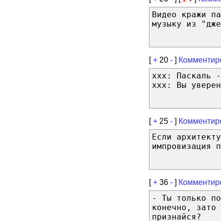
Видео кражи п
музыку из "дже
[
+
20
-
]
Комментир
xxx: Паскаль -
xxx: Вы уверен
[
+
25
-
]
Комментир
Если архитекту
импровизация п
[
+
36
-
]
Комментир
- Ты только по
конечно, зато 
признайся?