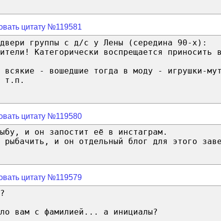
овать цитату №119581
двери группы с д/с у Лены (середина 90-х):
ители! Категорически воспрещается приносить 
 всякие - вошедшие тогда в моду - игрушки-му
 т.п.
овать цитату №119580
ыбу, и он запостит её в инстаграм.
 рыбачить, и он отдельный блог для этого зав
овать цитату №119579
?
ло вам с фамилией... а инициалы?