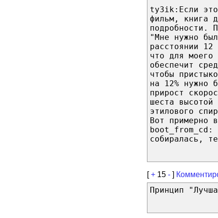
ty3ik:Если это
фильм, книга д
подробности. П
"Мне нужно был
расстоянии 12 
что для моего 
обеспечит сред
чтобы пристык
на 12% нужно б
прирост скорос
шеста высотой 
этилового спир
Вот примерно в
boot_from_cd: 
собиралась, те
[
+
15
-
]
Комментир
Принцип "Лучша