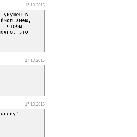
17.10.2015
л укушен в
оймал змею,
а, чтобы
можно, это
17.10.2015
у
17.10.2015
еонову"