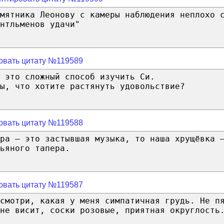
амятника Леонову с камеры наблюдения неплохо 
нтльменов удачи"
овать цитату №119589
 это сложный способ изучить Си.
ы, что хотите растянуть удовольствие?
овать цитату №119588
ра – это застывшая музыка, то наша хрущёвка 
ьяного тапера.
овать цитату №119587
смотри, какая у меня симпатичная грудь. Не п
не висит, соски розовые, приятная округлость