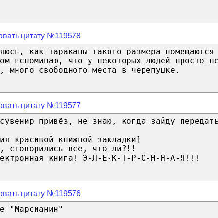
овать цитату №119578
яюсь, как тараканы такого размера помещаются
ом вспоминаю, что у некоторых людей просто н
, много свободного места в черепушке.
овать цитату №119577
сувенир привёз, не знаю, когда зайду передат
ия красивой книжной закладки]
, сговорились все, что ли?!!
лектронная книга! Э-Л-Е-К-Т-Р-О-Н-Н-А-Я!!!
овать цитату №119576
е "Марсианин"