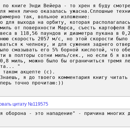
 по книге Энди Вейера - то хрен я буду смотр
ля меня лично оказалась ужасна.Сплошные техн
римерно так, вольное изложение:
о для выхода на орбиту, которая располагалас
миль от поверхности Марса, съесть картофеля 
веса в 118,56 паундов и диаметра пукана в 0,
нюю скорость 2057 м/с, но этой скорости было
оваться к челноку, и для сужения заднего отве
ыло смазывать его 5% борной кислотой, что об
ти в полторы сотни миль/сек., но если б я вз
0,8 миль, можно было бы ограничиться тремя л
та... "
 таком акцепте (с).
Знаешь, я до твоего комментария книгу читать
перь точно прочитаю:))
овать цитату №119575
я оборона - это нападение" - причина многих 