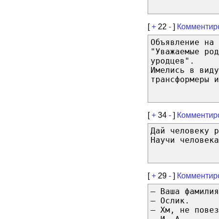
[
+
22
-
]
Комментир
Объявление на 
"Уважаемые род
уродцев".
Имелись в виду
трансформеры и
[
+
34
-
]
Комментир
Дай человеку р
Научи человека
[
+
29
-
]
Комментир
— Ваша фамилия
— Ослик.
— Хм, не повез