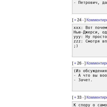
- Петрович, да
[
+
24
-
]
Комментир
xxx: Вот почем
Нью-Джерси, од
yyy: Ну просто
zzz: Смотря вп
;)
[
+
26
-
]
Комментир
(Из обсуждения
- А что вы воо
- Зачет.
[
+
33
-
]
Комментир
К спору о само