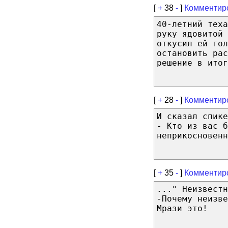
[
+
38
-
]
Комментир
40-летний теха
руку ядовитой 
откусил ей гол
остановить рас
решение в итог
[
+
28
-
]
Комментир
И сказал спике
- Кто из вас б
неприкосновенн
[
+
35
-
]
Комментир
..." Неизвестн
-Почему неизве
Мрази это!