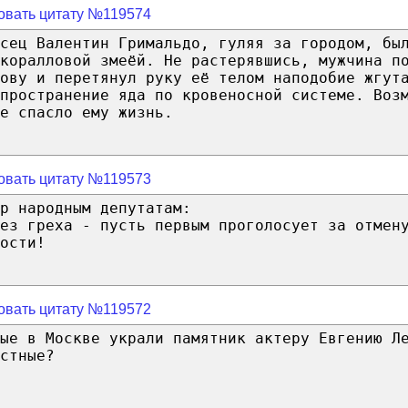
овать цитату №119574
сец Валентин Гримальдо, гуляя за городом, бы
коралловой змеёй. Не растерявшись, мужчина п
ову и перетянул руку её телом наподобие жгут
пространение яда по кровеносной системе. Воз
е спасло ему жизнь.
овать цитату №119573
р народным депутатам:
ез греха - пусть первым проголосует за отмен
ости!
овать цитату №119572
ые в Москве украли памятник актеру Евгению Л
стные?