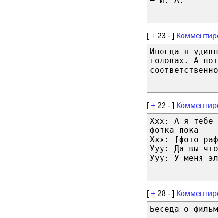
— И. А.
[
+
23
-
]
Комментир
Иногда я удивл
головах. А пот
соответственно
[
+
22
-
]
Комментир
Ххх: А я тебе 
фотка пока
Ххх: [фотограф
Ууу: Да вы что
Ууу: У меня э
[
+
28
-
]
Комментир
Беседа о фильм