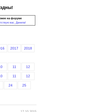
ездны!
ежее на форуме
тствую вас, Данила!
016
2017
2018
10
11
12
10
11
12
24
25
17.10.2015