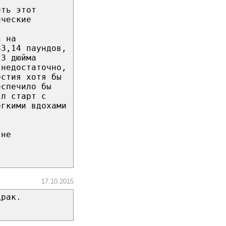
еть этот
ические
ь на
83,14 паундов,
23 дюйма
 недостаточно,
рстия хотя бы
еспечило бы
ял старт с
егкими вдохами
 не
17.10.2015
драк.