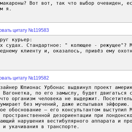
макароны? Вот вот, так что выбор очевиден, е
м я.
овать цитату №119583
руг курьер:
х судах. Стандартное: " колющее - режущее"? 
еднему клиенту и, оказалось, привёз ему охот
овать цитату №119582
изайнер Юлионас Урбонас выдвинул проект амери
 Вагонетка, по его замыслу, будет двигаться 
что организм человека не выдержит. Посетител
 умирает без мучений, даже испытывая эйфорию.
ое обоснование — его консультантом выступил 
 пространственной дезориентации при лондонск
ающий нарушения вестибулярного аппарата и пр
 и укачивания в транспорте.