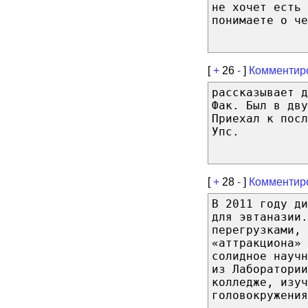
не хочет есть 
понимаете о че
[
+
26
-
]
Комментир
рассказывает д
Фак. Был в дву
Приехал к посл
Упс.
[
+
28
-
]
Комментир
В 2011 году д
для эвтаназии.
перегрузками, 
«аттракциона»
солидное научн
из Лаборатории
колледже, изуч
головокружения