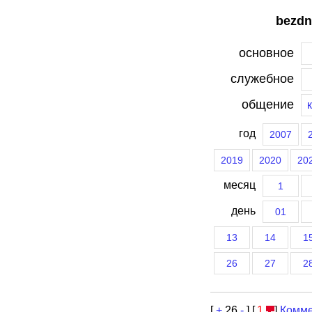
bezdn
основное
служебное
общение
год
2007
2019
2020
20
месяц
1
день
01
13
14
1
26
27
2
[
+
26
-
] [
1
]
Комме