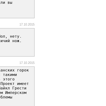
сли вы
17.10.2015
Мол, нету.
ничий нож.
17.10.2015
канских горок
с такими
ь этого
 Проект имеет
Майкл Грести
ом Имперском
облемы