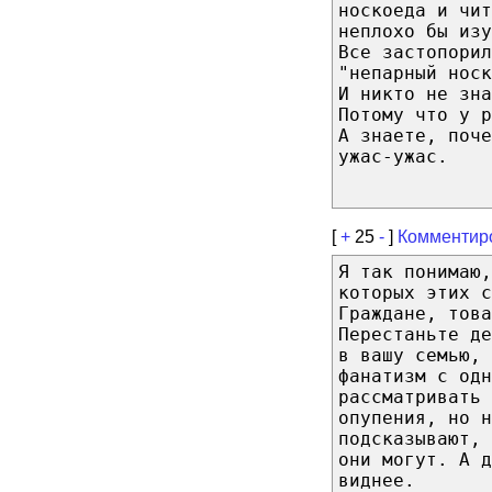
носкоеда и чит
неплохо бы изу
Все застопорил
"непарный носк
И никто не зна
Потому что у р
А знаете, поче
ужас-ужас.
[
+
25
-
]
Комментир
Я так понимаю,
которых этих с
Граждане, това
Перестаньте де
в вашу семью, 
фанатизм с од
рассматривать
опупения, но н
подсказывают, 
они могут. А д
виднее.