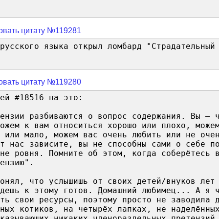
овать цитату №119281
русского языка открыл ломбард "Страдательный
овать цитату №119280
ей #18516 на это:
ензии разбиваются о вопрос содержания. Вы — 
можем к вам относиться хорошо или плохо, може
 или мало, можем вас очень любить или не оче
т нас зависите, вы не способны сами о себе п
не ровня. Помните об этом, когда соберётесь 
ензию".
онял, что услышишь от своих детей/внуков лет
дешь к этому готов. Домашний любимец... А я 
ть свои ресурсы, поэтому просто не заводила 
ных котиков, на четырёх лапках, не наделённы
казывающих никаких членораздельных претензий