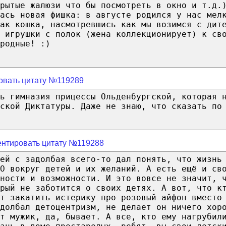
рытые жалюзи что бы посмотреть в окно и т.д.
ась новая фишка: в августе родился у нас мел
ак кошка, насмотревшись как мы возимся с дит
 игрушки с полок (жена коллекционирует) к св
родные! :)
овать цитату №119289
ь гимназия прицессы Ольденбургской, которая 
ской Диктатуры. Даже не знаю, что сказать по
нтировать цитату №119288
тей с задолбая всего-то дал понять, что жизнь
О вокруг детей и их желаний. А есть ещё и св
ности и возможности. И это вовсе не значит, 
рый не заботится о своих детях. А вот, что к
т закатить истерику про розовый айфон вместо
долбал детоцентризм, не делает он ничего хор
т мужик, да, бывает. А все, кто ему нагрубил