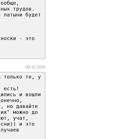
вообще,
чных трудов.
а латыни будет
 носки - это
09.10.2015
й только те, у
, есть!
дились и вошли
Конечно,
у, но давайте
тия" можно до
яют, учат,
есни)) и это
случаев