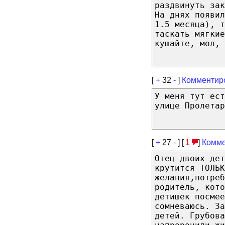
раздвинуть зак
На днях появил
1.5 месяца), т
таскать мягкие
кушайте, мол, 
[
+
32
-
]
Комментир
У меня тут ест
улице Пролетар
[
+
27
-
] [
1
]
Комме
Отец двоих де
крутится ТОЛЬК
желания,потреб
родитель, кото
детишек посмее
сомневаюсь. За
детей. Грубова