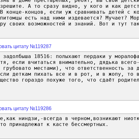
знь в доме престарелых, ребят, вы свои детск
зрешите. А то сразу видно, у кого и как детс
 В конце-концов, если уж сравнивать детей с к
питомцы есть над ними издевается? Мучает? Мо
ру своих возможностей и знаний. Вот и тут та
овать цитату №119287
 задолбыша 18516: полыхают пердаки у моралоф
тя, если вчитаться внимательно, дядька всего
 грубовато местами), что ответственность за 
сли деткам пихать все и в рот, и в жопу, то 
щество гораздо похуже того, что сдаёт родите
овать цитату №119286
ще,как ниндзи,-всегда в черном,возникают ниот
то принадлежат к касте бессмертных.