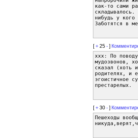
напророчили жи
как-то сами ра
складывалось.
нибудь у кого 
Заботятся в ме
[
+
25
-
]
Комментир
xxx: По поводу
мудозвонов, хо
сказал (хоть и
родителях, и е
эгоистичное су
престарелых.
[
+
30
-
]
Комментир
Пешеходы вооб
никуда,верят,ч