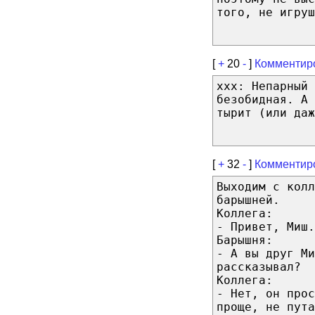
того, не игруш
[
+
20
-
]
Комментир
xxx: Непарный 
безобидная. А
тырит (или даж
[
+
32
-
]
Комментир
Выходим с колл
барышней.
Коллега:
- Привет, Миш.
Барышня:
- А вы друг М
рассказывал?
Коллега:
- Нет, он прос
проще, не пута