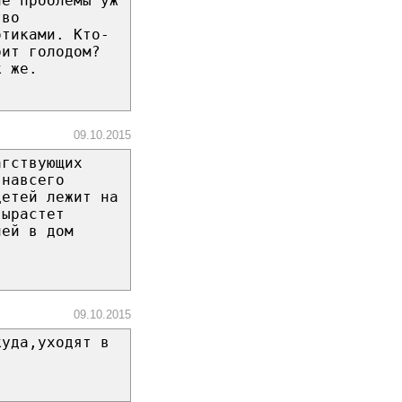
ие проблемы уж
тво
отиками. Кто-
рит голодом?
к же.
09.10.2015
агствующих
-навсего
детей лежит на
вырастет
лей в дом
09.10.2015
куда,уходят в