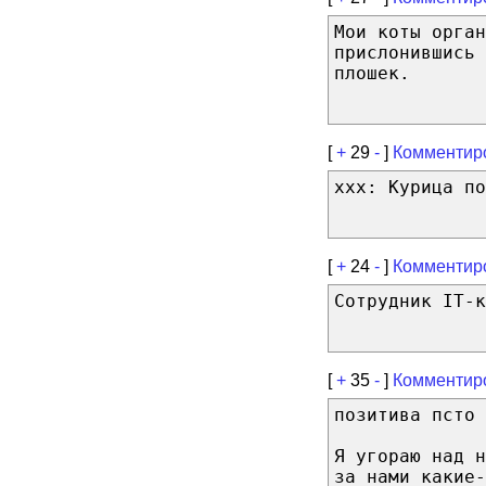
Мои коты орган
прислонившись 
плошек.
[
+
29
-
]
Комментир
xxx: Курица по
[
+
24
-
]
Комментир
Сотрудник IT-к
[
+
35
-
]
Комментир
позитива псто
Я угораю над н
за нами какие-