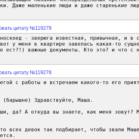
ки. Даже маленькие люди и даже старенькие лю
овать цитату №119279
носкоед - зверюга известная, привычная, и в 
 вот у меня в квартире завелась какая-то сущн
е ест?!) важные документы. Кто это? и что с 
овать цитату №119278
егой с работы и встречаем какого-то его прия
 (барышне) Здравствуйте, Маша.
иши, да? А откуда вы знаете, как меня зовут? 
то всех девок так подбирает, чтобы звали Маш
ется.