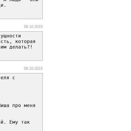
ди.
09.10.2015
сущности
ость, которая
ним делать?!
09.10.2015
теля с
Миша про меня
ей. Ему так