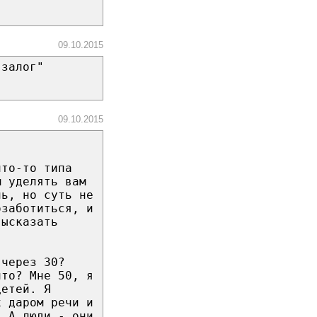
09.10.2015
 залог"
09.10.2015
что-то типа
м уделять вам
нь, но суть не
озаботиться, и
высказать
 через 30?
что? Мне 50, я
детей. Я
х даром речи и
. А люди - они