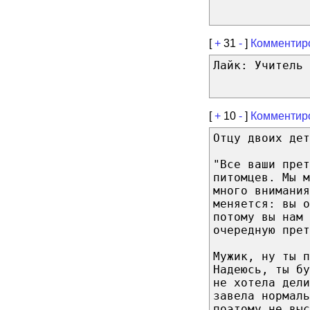
[
+
31
-
]
Комментир
Лайк: Учитель 
[
+
10
-
]
Комментир
Отцу двоих дет
"Все ваши прет
питомцев. Мы 
много внимания
меняется: вы о
потому вы нам 
очередную прет
Мужик, ну ты п
Надеюсь, ты бу
не хотела дели
завела нормаль
поэтому не выс