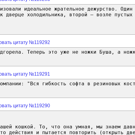
изовали идеальное жрательное дежурство. Один
к дверце холодильника, второй – возле пустых
овать цитату №119292
дгорела. Теперь это уже не ножки Буша, а нож
овать цитату №119291
омпании: "Вся гибкость софта в резиновых кос
овать цитату №119290
ашей кошкой. То, что она умная, мы знаем дав
то действия и пытается повторить (открыть дв