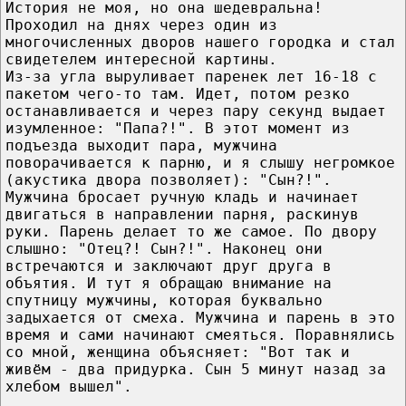
История не моя, но она шедевральна!
Проходил на днях через один из
многочисленных дворов нашего городка и стал
свидетелем интересной картины.
Из-за угла выруливает паренек лет 16-18 с
пакетом чего-то там. Идет, потом резко
останавливается и через пару секунд выдает
изумленное: "Папа?!". В этот момент из
подъезда выходит пара, мужчина
поворачивается к парню, и я слышу негромкое
(акустика двора позволяет): "Сын?!".
Мужчина бросает ручную кладь и начинает
двигаться в направлении парня, раскинув
руки. Парень делает то же самое. По двору
слышно: "Отец?! Сын?!". Наконец они
встречаются и заключают друг друга в
объятия. И тут я обращаю внимание на
спутницу мужчины, которая буквально
задыхается от смеха. Мужчина и парень в это
время и сами начинают смеяться. Поравнялись
со мной, женщина объясняет: "Вот так и
живём - два придурка. Сын 5 минут назад за
хлебом вышел".