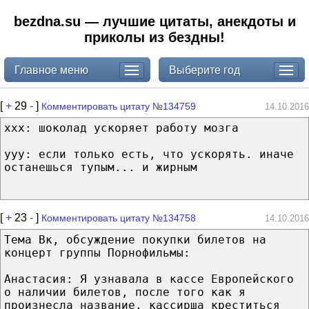
bezdna.su — лучшие цитаты, анекдоты и
приколы из бездны!
Главное меню
Выберите год
[
+
29
-
]
Комментировать цитату №134759
14.10.2016
xxx: шоколад ускоряет работу мозга
yyy: если только есть, что ускорять. иначе
останешься тупым... и жирным
[
+
23
-
]
Комментировать цитату №134758
14.10.2016
Тема Вк, обсуждение покупки билетов на
концерт группы Порнофильмы:
Анастасия: Я узнавала в кассе Европейского
о наличии билетов, после того как я
произнесла название, кассирша креститься