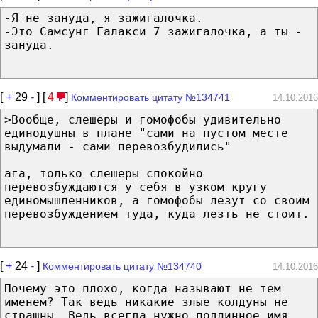
-Я не зануда, я зажигалочка.
-Это Самсунг Галакси 7 зажигалочка, а ты -
зануда.
[
+
29
-
] [
4
]
Комментировать цитату №134741
14.10.2016
>Вообще, слешеры и гомофобы удивительно
единодушны в плане "сами на пустом месте
выдумали - сами перевозбудились"
ага, только слешеры спокойно
перевозбуждаются у себя в узком кругу
единомышленников, а гомофобы лезут со своим
перевозбуждением туда, куда лезть не стоит.
[
+
24
-
]
Комментировать цитату №134740
14.10.2016
Почему это плохо, когда называют не тем
именем? Так ведь никакие злые колдуны не
страшны. Ведь всегда нужно подлинное имя,