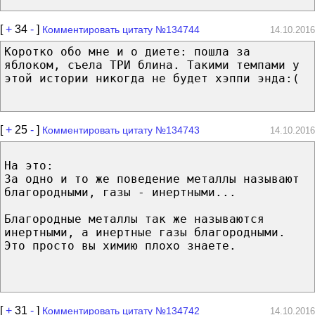
[
+
34
-
]
Комментировать цитату №134744
14.10.2016
Коротко обо мне и о диете: пошла за
яблоком, съела ТРИ блина. Такими темпами у
этой истории никогда не будет хэппи энда:(
[
+
25
-
]
Комментировать цитату №134743
14.10.2016
На это:
За одно и то же поведение металлы называют
благородными, газы - инертными...
Благородные металлы так же называются
инертными, а инертные газы благородными.
Это просто вы химию плохо знаете.
[
+
31
-
]
Комментировать цитату №134742
14.10.2016