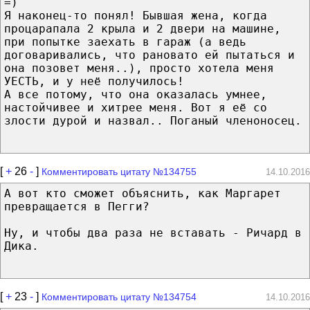
=)
Я наконец-то понял! Бывшая жена, когда
процарапала 2 крыла и 2 двери на машине,
при попытке заехать в гараж (а ведь
договаривались, что рановато ей пытаться и
она позовет меня..), просто хотела меня
УЕСТЬ, и у неё получилось!
А все потому, что она оказалась умнее,
настойчивее и хитрее меня. Вот я её со
злости дурой и назвал.. Поганый членоносец.
[
+
26
-
]
Комментировать цитату №134755
14.10.2016
А вот кто сможет объяснить, как Маргарет
превращается в Пегги?
Ну, и чтобы два раза не вставать - Ричард в
Дика.
[
+
23
-
]
Комментировать цитату №134754
14.10.2016