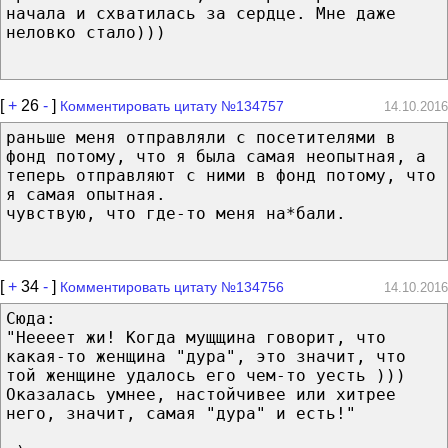
начала и схватилась за сердце. Мне даже
неловко стало)))
[
+
26
-
]
Комментировать цитату №134757
14.10.2016
раньше меня отправляли с посетителями в
фонд потому, что я была самая неопытная, а
теперь отправляют с ними в фонд потому, что
я самая опытная.
чувствую, что где-то меня на*бали.
[
+
34
-
]
Комментировать цитату №134756
14.10.2016
Сюда:
"Неееет жи! Когда мущщина говорит, что
какая-то женщина "дура", это значит, что
той женщине удалось его чем-то уесть )))
Оказалась умнее, настойчивее или хитрее
него, значит, самая "дура" и есть!"