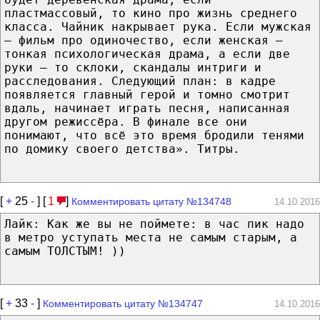
пластмассовый, то кино про жизнь среднего
класса. Чайник накрывает рука. Если мужская
— фильм про одиночество, если женская —
тонкая психологическая драма, а если две
руки — то склоки, скандалы интриги и
расследования. Следующий план: в кадре
появляется главный герой и томно смотрит
вдаль, начинает играть песня, написанная
другом режиссёра. В финале все они
понимают, что всё это время бродили тенями
по домику своего детства». Титры.
[
+
25
-
] [
1
]
Комментировать цитату №134748
14.10.2016
Лайк: Как же вы не поймете: в час пик надо
в метро уступать места не самым старым, а
самым ТОЛСТЫМ! ))
[
+
33
-
]
Комментировать цитату №134747
14.10.2016