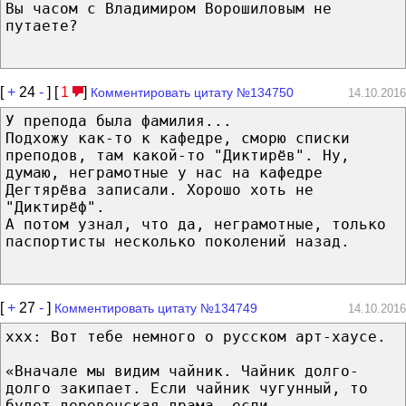
Вы часом с Владимиром Ворошиловым не
путаете?
[
+
24
-
] [
1
]
Комментировать цитату №134750
14.10.2016
У препода была фамилия...
Подхожу как-то к кафедре, сморю списки
преподов, там какой-то "Диктирёв". Ну,
думаю, неграмотные у нас на кафедре
Дегтярёва записали. Хорошо хоть не
"Диктирёф".
А потом узнал, что да, неграмотные, только
паспортисты несколько поколений назад.
[
+
27
-
]
Комментировать цитату №134749
14.10.2016
ххх: Вот тебе немного о русском арт-хаусе.
«Вначале мы видим чайник. Чайник долго-
долго закипает. Если чайник чугунный, то
будет деревенская драма, если