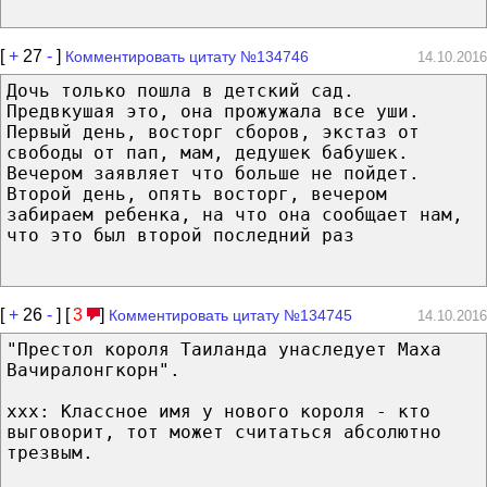
[
+
27
-
]
Комментировать цитату №134746
14.10.2016
Дочь только пошла в детский сад.
Предвкушая это, она прожужала все уши.
Первый день, восторг сборов, экстаз от
свободы от пап, мам, дедушек бабушек.
Вечером заявляет что больше не пойдет.
Второй день, опять восторг, вечером
забираем ребенка, на что она сообщает нам,
что это был второй последний раз
[
+
26
-
] [
3
]
Комментировать цитату №134745
14.10.2016
"Престол короля Таиланда унаследует Маха
Вачиралонгкорн".
xxx: Классное имя у нового короля - кто
выговорит, тот может считаться абсолютно
трезвым.