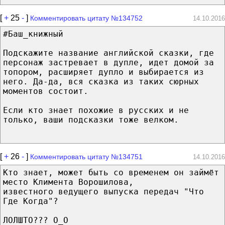
[
+
25
-
]
Комментировать цитату №134752
14.10.2016
#Баш_книжный
Подскажите название английской сказки, где
персонаж застревает в дупле, идет домой за
топором, расширяет дупло и выбирается из
него. Да-да, вся сказка из таких сюрных
моментов состоит.
Если кто знает похожие в русских и не
только, ваши подсказки тоже велком.
[
+
26
-
]
Комментировать цитату №134751
14.10.2016
Кто знает, может быть со временем он займёт
место Климента Ворошилова,
известного ведущего выпуска передач "Что
Где Когда"?
ЛОЛШТО??? О_О