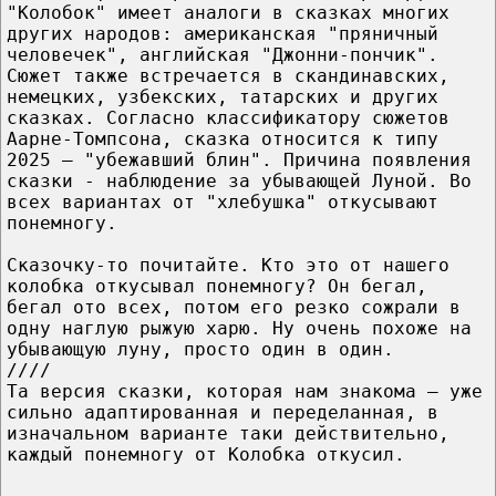
"Колобок" имеет аналоги в сказках многих
других народов: американская "пряничный
человечек", английская "Джонни-пончик".
Сюжет также встречается в скандинавских,
немецких, узбекских, татарских и других
сказках. Согласно классификатору сюжетов
Аарне-Томпсона, сказка относится к типу
2025 — "убежавший блин". Причина появления
сказки - наблюдение за убывающей Луной. Во
всех вариантах от "хлебушка" откусывают
понемногу.
Сказочку-то почитайте. Кто это от нашего
колобка откусывал понемногу? Он бегал,
бегал ото всех, потом его резко сожрали в
одну наглую рыжую харю. Ну очень похоже на
убывающую луну, просто один в один.
////
Та версия сказки, которая нам знакома – уже
сильно адаптированная и переделанная, в
изначальном варианте таки действительно,
каждый понемногу от Колобка откусил.