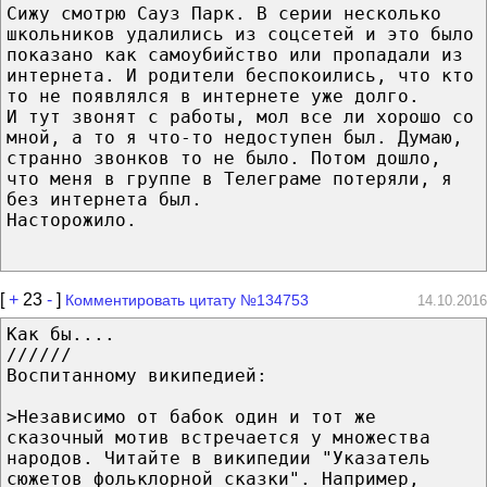
Сижу смотрю Сауз Парк. В серии несколько
школьников удалились из соцсетей и это было
показано как самоубийство или пропадали из
интернета. И родители беспокоились, что кто
то не появлялся в интернете уже долго.
И тут звонят с работы, мол все ли хорошо со
мной, а то я что-то недоступен был. Думаю,
странно звонков то не было. Потом дошло,
что меня в группе в Телеграме потеряли, я
без интернета был.
Насторожило.
[
+
23
-
]
Комментировать цитату №134753
14.10.2016
Как бы....
//////
Воспитанному википедией:
>Независимо от бабок один и тот же
сказочный мотив встречается у множества
народов. Читайте в википедии "Указатель
сюжетов фольклорной сказки". Например,