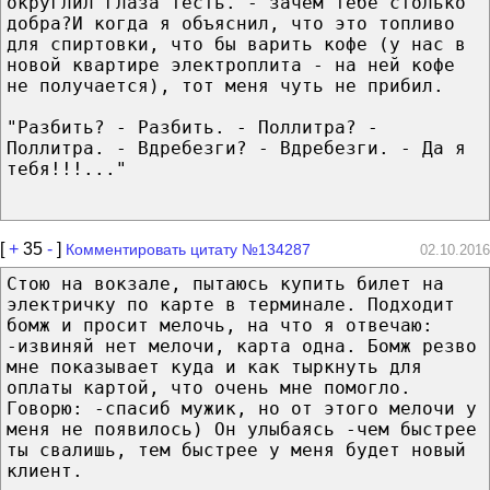
округлил глаза тесть. - зачем тебе столько
добра?И когда я объяснил, что это топливо
для спиртовки, что бы варить кофе (у нас в
новой квартире электроплита - на ней кофе
не получается), тот меня чуть не прибил.
"Разбить? - Разбить. - Поллитра? -
Поллитра. - Вдребезги? - Вдребезги. - Да я
тебя!!!..."
[
+
35
-
]
Комментировать цитату №134287
02.10.2016
Стою на вокзале, пытаюсь купить билет на
электричку по карте в терминале. Подходит
бомж и просит мелочь, на что я отвечаю:
-извиняй нет мелочи, карта одна. Бомж резво
мне показывает куда и как тыркнуть для
оплаты картой, что очень мне помогло.
Говорю: -спасиб мужик, но от этого мелочи у
меня не появилось) Он улыбаясь -чем быстрее
ты свалишь, тем быстрее у меня будет новый
клиент.