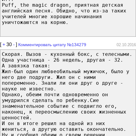
Puff, the magic dragon, приятная детская
английская песня. Обидно, что из-за таких
учителей многие хорошие начинания
уничтожаются на корню.
[
+
30
-
]
Комментировать цитату №134279
02.10.2016
Скорая. Вызов - кухонный бокс, с телесными.
Одна участница - 26 недель, другая - 32.
А завязка такая:
Жил-был один любвеобильный мужичок, было у
него две подруги. Жил он с ними
попеременно. Знали ли они друг о друге -
науке не известно.
Однако, обеим почти одновременно он
умудрился сделать по ребенку.Сие
знаменательное событие с подвигло его,
наконец, к переосмыслению своих жизненных
ценностей.
И он в итоге решил на одной из них
жениться, а другую оставить окончательно.
Ну и сообщил обеим о своем решении.