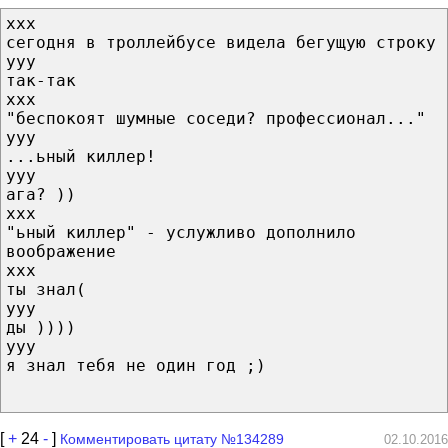
xxx
сегодня в троллейбусе видела бегущую строку
yyy
так-так
xxx
"беспокоят шумные соседи? профессионал..."
yyy
...ьный киллер!
yyy
ага? ))
xxx
"ьный киллер" - услужливо дополнило
воображение
xxx
ты знал(
yyy
ды ))))
yyy
я знал тебя не один год ;)
[
+
24
-
]
Комментировать цитату №134289
02.10.2016