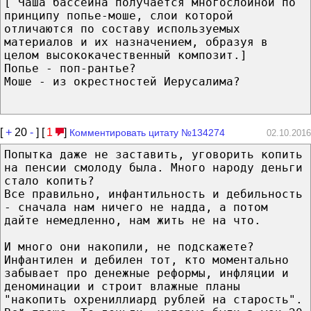
[ Чаша бассейна получается многослойной по
принципу попье-моше, слои которой
отличаются по составу используемых
материалов и их назначением, образуя в
целом высококачественный композит.]
Попье - поп-рантье?
Моше - из окрестностей Иерусалима?
[
+
20
-
] [
1
]
Комментировать цитату №134274
02.10.2016
Попытка даже не заставить, уговорить копить
на пенсии смолоду была. Много народу деньги
стало копить?
Все правильно, инфантильность и дебильность
- сначала нам ничего не надда, а потом
дайте немедленно, нам жить не на что.
И много они накопили, не подскажете?
Инфантилен и дебилен тот, кто моментально
забывает про денежные реформы, инфляции и
деноминации и строит влажные планы
"накопить охрениллиард рублей на старость".