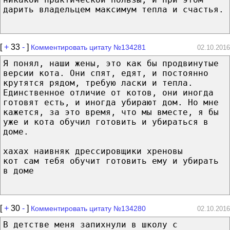
дарить владельцем максимум тепла и счастья.
[
+
33
-
]
Комментировать цитату №134281
02.10.2016
Я понял, наши жены, это как бы продвинутые
версии кота. Они спят, едят, и постоянно
крутятся рядом, требую ласки и тепла.
Единственное отличие от котов, они иногда
готовят есть, и иногда убирают дом. Но мне
кажется, за это время, что мы вместе, я бы
уже и кота обучил готовить и убираться в
доме.
хахах наивняк дрессировщики хреновы
кот сам тебя обучит готовить ему и убирать
в доме
[
+
30
-
]
Комментировать цитату №134280
02.10.2016
В детстве меня запихнули в школу с