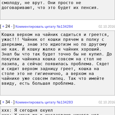
смолоду, не врут. Они просто не
договаривают, что это будет их пенсия.
[
+
24
-
]
Комментировать цитату №134284
02.10.2016
Кошка верхом на чайник садиться и греется,
ужас!!! Чайник от кошки прячем в полку с
дверками, знаю это идиотизм но по другому
не как. И кошку жалко и чайник хороший.
Знал бы что так будет точно бы не купил. До
покупки чайника кошка совсем на стол не
лазила, а сейчас появилась проблема. Сядет
и сидит верхом задницу греет, кошка на
столе это не гигиенично, а верхом на
чайнике уже совсем пипец. Так что имейте
ввиду, есть большая проблема.
[
+
34
-
]
Комментировать цитату №134283
02.10.2016
ххх: Я сегодня охуел