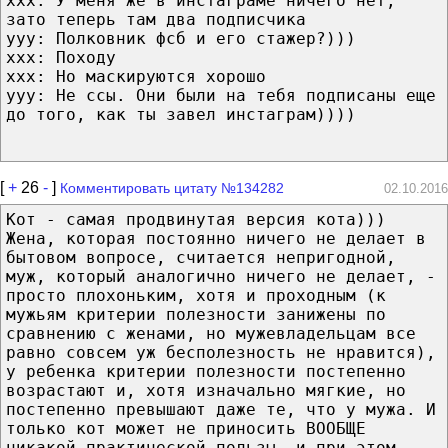
ххх: У меня же в инстаграме ничего нет,
зато теперь там два подписчика
ууу: Полковник фсб и его стажер?)))
ххх: Походу
ххх: Но маскируются хорошо
ууу: Не ссы. Они были на тебя подписаны еще
до того, как ты завел инстаграм))))
[
+
26
-
]
Комментировать цитату №134282
02.10.2016
Кот - самая продвинутая версия кота)))
Жена, которая постоянно ничего не делает в
бытовом вопросе, считается непригодной,
муж, который аналогично ничего не делает, -
просто плохоньким, хотя и проходным (к
мужьям критерии полезности занижены по
сравнению с женами, но мужевладельцам все
равно совсем уж бесполезность не нравится),
у ребенка критерии полезности постепенно
возрастают и, хотя изначально мягкие, но
постепенно превышают даже те, что у мужа. И
только кот может не приносить ВООБЩЕ
никакой практической пользы, и при этом