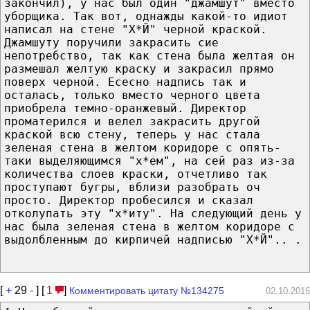
закончил), у нас был один "джамшут" вместо
уборщика. Так вот, однажды какой-то идиот
написал на стене "Х*Й" черной краской.
Джамшуту поручили закрасить сие
непотребство, так как стена была желтая он
размешал желтую краску и закрасил прямо
поверх черной. Есесно надпись так и
осталась, только вместо черного цвета
приобрела темно-оранжевый. Директор
проматерился и велел закрасить другой
краской всю стену, теперь у нас стала
зеленая стена в желтом коридоре с опять-
таки выделяющимся "х*ем", на сей раз из-за
количества слоев краски, отчетливо так
проступают бугры, вблизи разобрать оч
просто. Директор пробесился и сказал
отколупать эту "х*иту". На следующий день у
нас была зеленая стена в желтом коридоре с
выдолбленным до кирпичей надписью "Х*Й".. .
[
+
29
-
] [
1
]
Комментировать цитату №134275
02.10.2016