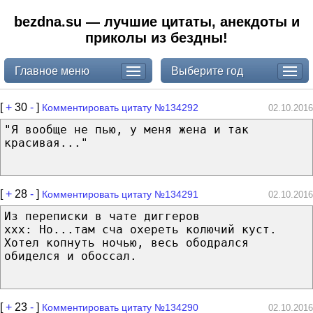
bezdna.su — лучшие цитаты, анекдоты и
приколы из бездны!
Главное меню
Выберите год
[
+
30
-
]
Комментировать цитату №134292
02.10.2016
"Я вообще не пью, у меня жена и так
красивая..."
[
+
28
-
]
Комментировать цитату №134291
02.10.2016
Из переписки в чате диггеров
xxx: Но...там сча охереть колючий куст.
Хотел копнуть ночью, весь ободрался
обиделся и обоссал.
[
+
23
-
]
Комментировать цитату №134290
02.10.2016