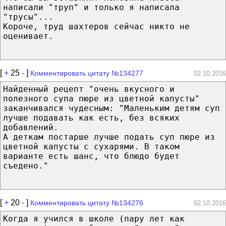
написали "труп" и только я написала
"трусы"...
Короче, труд шахтеров сейчас никто не
оценивает.
[
+
25
-
]
Комментировать цитату №134277
02.10.2016
Найденный рецепт "очень вкусного и
полезного супа пюре из цветной капусты"
заканчивался чудесным: "Маленьким детям суп
лучше подавать как есть, без всяких
добавлений.
А деткам постарше лучше подать суп пюре из
цветной капусты с сухарями. В таком
варианте есть шанс, что блюдо будет
съедено."
[
+
20
-
]
Комментировать цитату №134276
02.10.2016
Когда я учился в школе (пару лет как