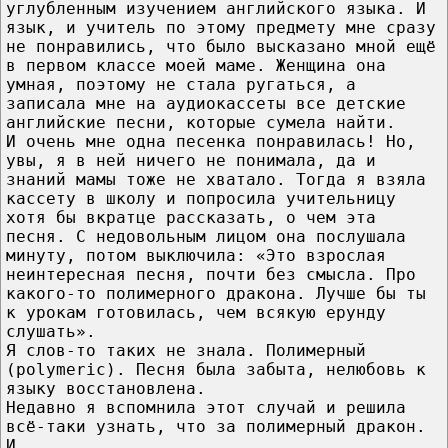
углубленным изучением английского языка. И
язык, и учитель по этому предмету мне сразу
не понравились, что было высказано мной ещё
в первом классе моей маме. Женщина она
умная, поэтому не стала ругаться, а
записала мне на аудиокассеты все детские
английские песни, которые сумела найти.
И очень мне одна песенка понравилась! Но,
увы, я в ней ничего не понимала, да и
знаний мамы тоже не хватало. Тогда я взяла
кассету в школу и попросила учительницу
хотя бы вкратце рассказать, о чем эта
песня. С недовольным лицом она послушала
минуту, потом выключила: «Это взрослая
неинтересная песня, почти без смысла. Про
какого-то полимерного дракона. Лучше бы ты
к урокам готовилась, чем всякую ерунду
слушать».
Я слов-то таких не знала. Полимерный
(polymeric). Песня была забыта, нелюбовь к
языку восстановлена.
Недавно я вспомнила этот случай и решила
всё-таки узнать, что за полимерный дракон.
И...