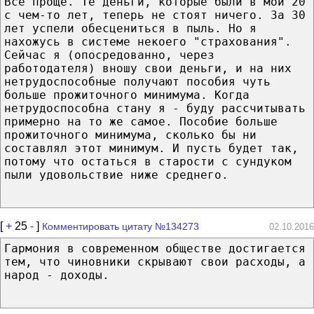
Всё проще. Те деньги, которые были в мои 20
с чем-то лет, теперь не стоят ничего. За 30
лет успели обесцениться в пыль. Но я
нахожусь в системе некоего "страхования".
Сейчас я (опосредованно, через
работодателя) вношу свои деньги, и на них
нетрудоспособные получают пособия чуть
больше прожиточного минимума. Когда
нетрудоспособна стану я - буду рассчитывать
примерно на то же самое. Пособие больше
прожиточного минимума, сколько бы ни
составлял этот минимум. И пусть будет так,
потому что остаться в старости с сундуком
пыли удовольствие ниже среднего.
[
+
25
-
]
Комментировать цитату №134273
02.10.2016
Гармония в современном обществе достигается
тем, что чиновники скрывают свои расходы, а
народ - доходы.