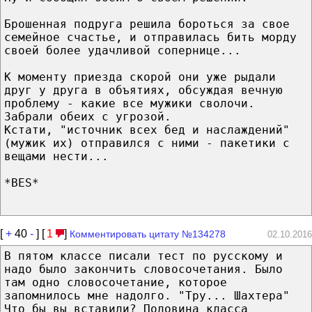
Брошенная подруга решила бороться за свое
семейное счастье, и отправилась бить морду
своей более удачливой сопернице...
К моменту приезда скорой они уже рыдали
друг у друга в объятиях, обсуждая вечную
проблему - какие все мужики сволочи.
Забрали обеих с угрозой.
Кстати, "источник всех бед и наслаждений"
(мужик их) отправился с ними - пакетики с
вещами нести...
*BES*
[
+
40
-
] [
1
]
Комментировать цитату №134278
02.10.2016
В пятом классе писали тест по русскому и
надо было закончить словосочетания. Было
там одно словосочетание, которое
запомнилось мне надолго. "Тру... Шахтера"
Что бы вы вставили? Половина класса