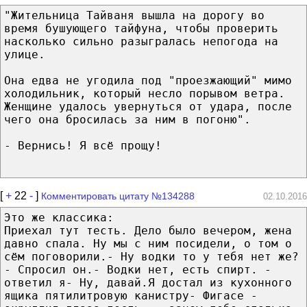
"Жительница Тайваня вышла на дорогу во
время бушующего тайфуна, чтобы проверить
насколько сильно разыгралась непогода на
улице.
Она едва не угодила под "проезжающий" мимо
холодильник, который несло порывом ветра.
Женщине удалось увернуться от удара, после
чего она бросилась за ним в погоню".
- Вернись! Я всё прощу!
[
+
22
-
]
Комментировать цитату №134288
02.10.2016
Это же классика:
Приехал тут тесть. Дело было вечером, жена
давно спала. Ну мы с ним посидели, о том о
сём поговорили.- Ну водки то у тебя нет же?
- Спросил он.- Водки нет, есть спирт. -
ответил я- Ну, давай.Я достал из кухонного
ящика пятилитровую канистру- Фигасе -