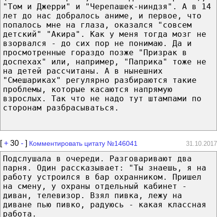
"Том и Джерри" и "Черепашек-ниндзя". А в 14
лет до нас добралось аниме, и первое, что
попалось мне на глаза, оказался "совсем
детский" "Акира". Как у меня тогда мозг не
взорвался - до сих пор не понимаю. Да и
просмотренные гораздо позже "Призрак в
доспехах" или, например, "Паприка" тоже не
на детей рассчитаны. А в нынешних
"Смешариках" регулярно разбираются такие
проблемы, которые касаются напрямую
взрослых. Так что не надо тут штампами по
сторонам разбрасываться.
[
+
30
-
]
Комментировать цитату №146041
31.10.2017
Подслушала в очереди. Разговаривают два
парня. Один рассказывает: "Ты знаешь, я на
работу устроился в бар охранником. Пришел
на смену, у охраны отдельный кабинет -
диван, телевизор. Взял пивка, лежу на
диване пью пивко, радуюсь - какая классная
работа.