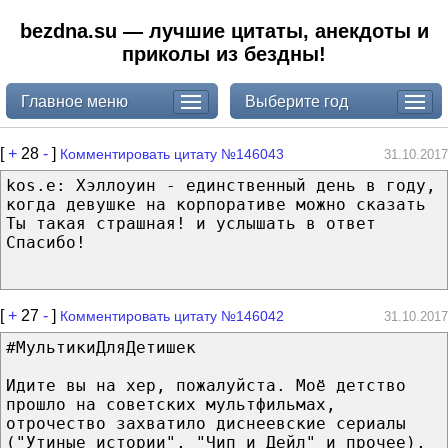
bezdna.su — лучшие цитаты, анекдоты и
приколы из бездны!
Главное меню
Выберите год
[
+
28
-
]
Комментировать цитату №146043
31.10.2017
kos.e: Хэллоуин - единственный день в году,
когда девушке на корпоративе можно сказать
Ты такая страшная! и услышать в ответ
Спасибо!
[
+
27
-
]
Комментировать цитату №146042
31.10.2017
#МультикиДляДетишек
Идите вы на хер, пожалуйста. Моё детство
прошло на советских мультфильмах,
отрочество захватило диснеевские сериалы
("Утиные истории", "Чип и Дейл" и прочее),