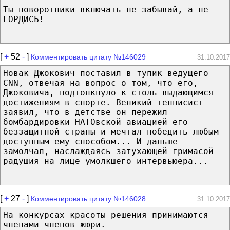
Ты поворотники включать не забывай, а не
ГОРДИСЬ!
[
+
52
-
]
Комментировать цитату №146029
31.10.2017
Новак Джокович поставил в тупик ведущего
CNN, отвечая на вопрос о том, что его,
Джоковича, подтолкнуло к столь выдающимся
достижениям в спорте. Великий теннисист
заявил, что в детстве он пережил
бомбардировки НАТОвской авиацией его
беззащитной страны и мечтал победить любым
доступным ему способом... И дальше
замолчал, наслаждаясь затухающей гримасой
радушия на лице умолкшего интервьюера...
[
+
27
-
]
Комментировать цитату №146028
31.10.2017
На конкурсах красоты решения принимаются
членами членов жюри.