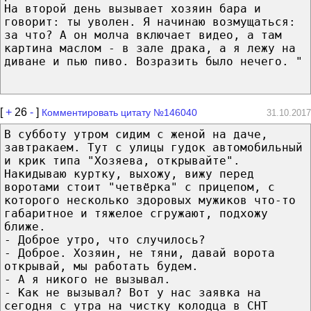
На второй день вызывает хозяин бара и
говорит: ты уволен. Я начинаю возмущаться:
за что? А он молча включает видео, а там
картина маслом - в зале драка, а я лежу на
диване и пью пиво. Возразить было нечего. "
[
+
26
-
]
Комментировать цитату №146040
31.10.2017
В субботу утром сидим с женой на даче,
завтракаем. Тут с улицы гудок автомобильный
и крик типа "Хозяева, открывайте".
Накидываю куртку, выхожу, вижу перед
воротами стоит "четвёрка" с прицепом, с
которого несколько здоровых мужиков что-то
габаритное и тяжелое сгружают, подхожу
ближе.
- Доброе утро, что случилось?
- Доброе. Хозяин, не тяни, давай ворота
открывай, мы работать будем.
- А я никого не вызывал.
- Как не вызывал? Вот у нас заявка на
сегодня с утра на чистку колодца в СНТ