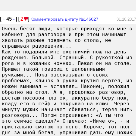
[
+
45
-
] [
2
]
Комментировать цитату №146027
31.10.2017
Очень бесят люди, которые приходят ко мне в
кабинет для разговора и при этом начинают
хватать разные предметы со стола, не
спрашивая разрешения...
Как-то подарили мне охотничий нож на день
рождения. Большой. Страшный. С рукояткой из
рога и в кожаных ножнах. Лежал он на столе.
Пришел такой товарищ с шаловливыми
ручками... Пока рассказывал о своих
проблемах, клинок в руках крутил-вертел, из
ножен вынимал – вставлял… Наконец, положил
обратно на стол. А я, продолжая разговор,
достаю носовой платок, аккуратно беру нож,
кладу его в сейф и закрываю на ключ. Через
минуту мужик начинает сбиваться, теряя нить
разговора... Потом спрашивает: «А ты что
это сейчас сделал?» Отвечаю: «Ничего», - и
пристально смотрю на него. Короче, тот пол
дня за мной бегал, упрашивал дать ему ножик