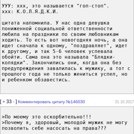
УУУ: ххх, это называется "гоп-стоп".
ххх: К.О.Л.Я.Д.К.И.
цитата напомнила. У нас одна девушка
пониженной социальной ответственности
любила на праздники по своим любовникам
ходить. То есть вот новогодняя ночь, а она
идет сначала к одному, "поздравляет", идет
к другому, и так 5-6 человек успевала
обойти. Сама она это называла "Блядки-
колядки". Закончились они, когда она без
предупреждения завалилась к мужику, а тот с
прошлого года не только жениться успел, но
и ребенком обзавестись.
[
+
33
-
]
Комментировать цитату №146030
31.10.2017
>По моему это оскорбительно!!!
>Почему я, здоровый, молодой мужик не могу
позволить себе насосать на права???