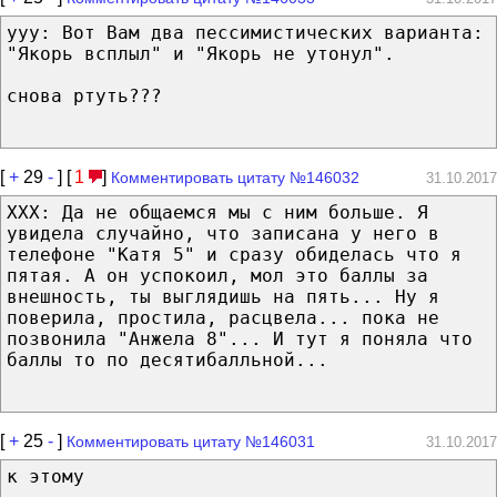
yyy: Вот Вам два пессимистических варианта:
"Якорь всплыл" и "Якорь не утонул".
снова ртуть???
[
+
29
-
] [
1
]
Комментировать цитату №146032
31.10.2017
XXX: Да не общаемся мы с ним больше. Я
увидела случайно, что записана у него в
телефоне "Катя 5" и сразу обиделась что я
пятая. А он успокоил, мол это баллы за
внешность, ты выглядишь на пять... Ну я
поверила, простила, расцвела... пока не
позвонила "Анжела 8"... И тут я поняла что
баллы то по десятибалльной...
[
+
25
-
]
Комментировать цитату №146031
31.10.2017
к этому