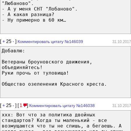
"Любаново".
- А у меня СНТ "Лобаново".
- А какая разница?
- Ну примерно в 60 км…
[
+
25
-
]
Комментировать цитату №146039
31.10.2017
Добавлю:
Ветераны броуновского движения,
объединяйтесь!
Руки прочь от туловища!
Общество озеленения Красного креста.
[
+
25
-
] [
1
]
Комментировать цитату №146038
31.10.2017
ххх: Вот что за политика двойных
стандартов? Когда ты маленький - все
возмущаются что ты не спишь, а бегаешь. А