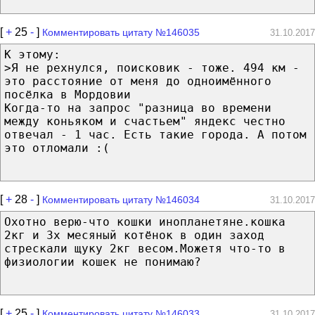
[
+
25
-
]
Комментировать цитату №146035
31.10.2017
К этому:
>Я не рехнулся, поисковик - тоже. 494 км -
это расстояние от меня до одноимённого
посёлка в Мордовии
Когда-то на запрос "разница во времени
между коньяком и счастьем" яндекс честно
отвечал - 1 час. Есть такие города. А потом
это отломали :(
[
+
28
-
]
Комментировать цитату №146034
31.10.2017
Охотно верю-что кошки инопланетяне.кошка
2кг и 3х месяный котёнок в один заход
стрескали щуку 2кг весом.Можетя что-то в
физиологии кошек не понимаю?
[
+
25
-
]
Комментировать цитату №146033
31.10.2017