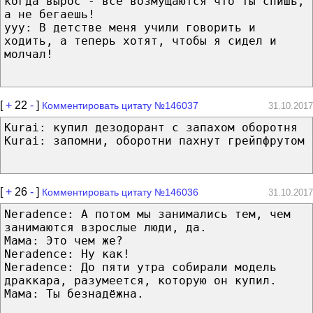
когда вырос - все возмущаются что ты спишь,
а не бегаешь!
ууу: В детстве меня учили говорить и
ходить, а теперь хотят, чтобы я сидел и
молчал!
[
+
22
-
]
Комментировать цитату №146037
31.10.2017
Kurai: купил дезодорант с запахом оборотня
Kurai: запомни, оборотни пахнут грейпфрутом
[
+
26
-
]
Комментировать цитату №146036
31.10.2017
Neradence: А потом мы занимались тем, чем
занимаются взрослые люди, да.
Мама: Это чем же?
Neradence: Ну как!
Neradence: До пяти утра собирали модель
драккара, разумеется, которую он купил.
Мама: Ты безнадёжна.