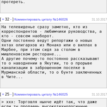
протереть.
[
+
32
-
]
Комментировать цитату №146026
31.10.2017
На телевиденье сразу заметно, кто из
корреспондентов - любимчики руководства, а
кто - совсем наоборот.
Одни постоянно ведут репортажи о новых
яхтах олигархов из Монако или о виллах в
Марбее, при этом сидя за столом в
мишленовском ресторане...
А другие почему-то постоянно рассказывают
то о наводнении в Якутии, то о прорыве
канализации в заброшенном поселке в
Мурманской области, то о бунте заключенных
в Чите...
[
+
25
-
]
Комментировать цитату №146025
31.10.2017
> xxx: Торговля нынче идёт так, что даже
если ты продаешь высокотехнологичные