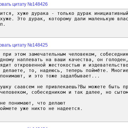
овать цитату №148426
ится, хуже дурака - только дурак инициативны
 хуже. Это дурак, которому дали маленькую вла
п.
овать цитату №148425
 при этом замечательным человеком, собеседни
дному наплевать на ваши качества, он голоден
ядит откровенной жестокостью и издевательств
 делаете, то, надеюсь, теперь поймёте. Многи
понимают, и это тоже задалбывает...
ушку саавсем не привлекаешь?Вы можете быть п
 человеком, собеседником и так далее, но сыто
не понимают, что делают
оймете уже никто не надеется.