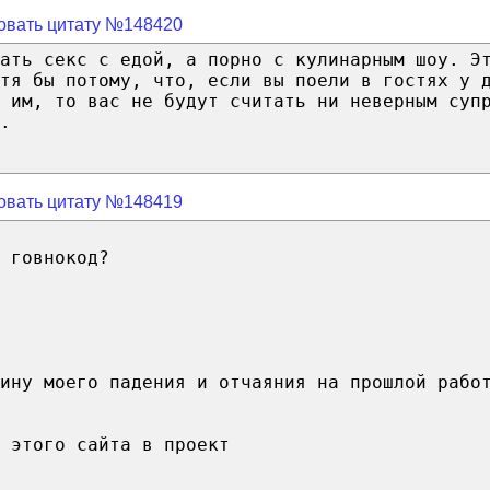
овать цитату №148420
ать секс с едой, а порно с кулинарным шоу. Э
тя бы потому, что, если вы поели в гостях у 
 им, то вас не будут считать ни неверным суп
.
овать цитату №148419
 говнокод?
ину моего падения и отчаяния на прошлой рабо
 этого сайта в проект