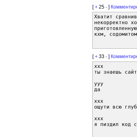
[
+
25
-
]
Комментир
Хватит сравнив
некорректно хо
приготовленную
кхм, содомитом
[
+
33
-
]
Комментир
xxx
ты знаешь сайт
yyy
да
xxx
ощути всю глуб
xxx
я пиздил код с