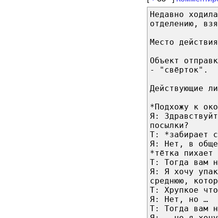
Недавно ходил
отделению, взя
Место действия
Объект отправк
- "свёрток".
Действующие ли
*Подхожу к ок
Я: Здравствуйт
посылки?
Т: *забирает с
Я: Нет, в обще
*тётка пихает 
Т: Тогда вам н
Я: Я хочу упак
среднюю, котор
Т: Хрупкое что
Я: Нет, но …
Т: Тогда вам н
Я: … но я хочу