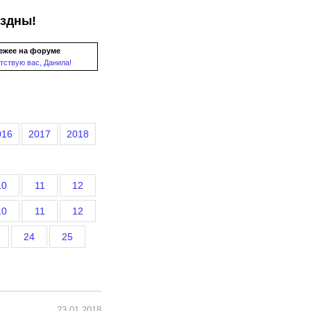
ездны!
ежее на форуме
тствую вас, Данила!
016
2017
2018
10
11
12
10
11
12
24
25
23.01.2018