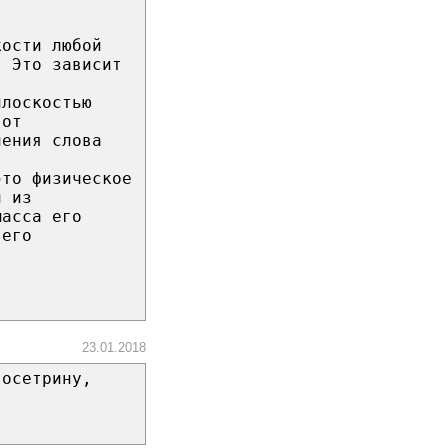
кости любой
. Это зависит
плоскостью
 от
ления слова
это физическое
й из
масса его
 его
23.01.2018
 осетрину,