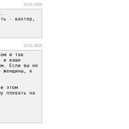
23.01.2018
й.
сть - вахтер,
23.01.2018
ком и так
, и ваше
ом. Если вы не
е женщины, к
ри этом
му плевать на