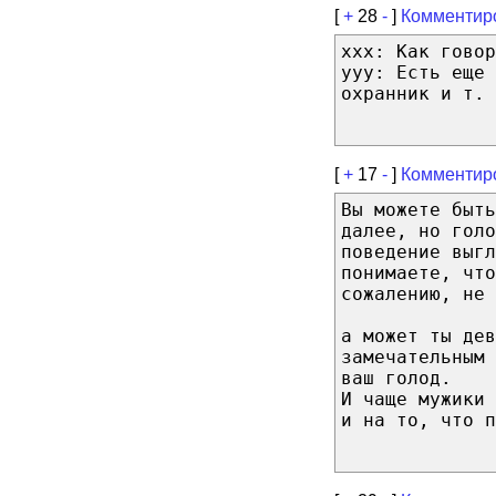
[
+
28
-
]
Комментир
xxx: Как говор
yyy: Есть еще
охранник и т. 
[
+
17
-
]
Комментир
Вы можете быть
далее, но голо
поведение выгл
понимаете, что
сожалению, не 
а может ты дев
замечательным
ваш голод.
И чаще мужики 
и на то, что п