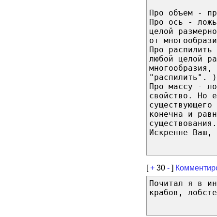
Про объем - пр
Про ось - ложь
целой размерн
от многообрази
Про распилить 
любой целой ра
многообразия, 
"распилить". )
Про массу - ло
свойство. Но е
существующего 
конечна и равн
существования.
Искренне Ваш, 
[
+
30
-
]
Комментир
Почитал я в ин
крабов, лобсте