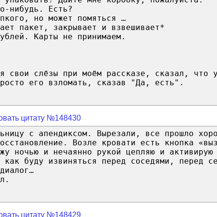
о-нибудь. Есть?
пкого, но может помяться …
ает пакет, закрывает и взвешивает*
ублей. Карты не принимаем.
я свои слёзы при моём рассказе, сказал, что 
росто его взломать, сказав "Да, есть".
овать цитату №148430
ьницу с апендиксом. Вырезали, все прошло хор
осстановление. Возле кровати есть кнопка «вы
жу ночью и нечаянно рукой цепляю и активирую
 как буду извиняться перед соседями, перед с
диалог…
л.
овать цитату №148429