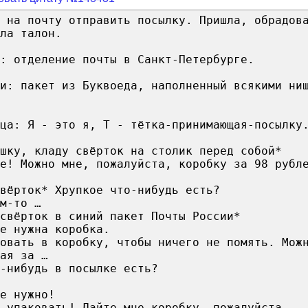
а на почту отправить посылку. Пришла, обрадов
ла талон.
: отделение почты в Санкт-Петербурге.
и: пакет из Буквоеда, наполненный всякими ни
ца: Я - это я, Т - тётка-принимающая-посылку
ошку, кладу свёрток на столик перед собой*
е! Можно мне, пожалуйста, коробку за 98 рубл
вёрток* Хрупкое что-нибудь есть?
м-то …
свёрток в синий пакет Почты России*
е нужна коробка.
овать в коробку, чтобы ничего не помять. Мож
ая за …
-нибудь в посылке есть?
е нужно!
 упаковать! Дайте мне коробку, пожалуйста.