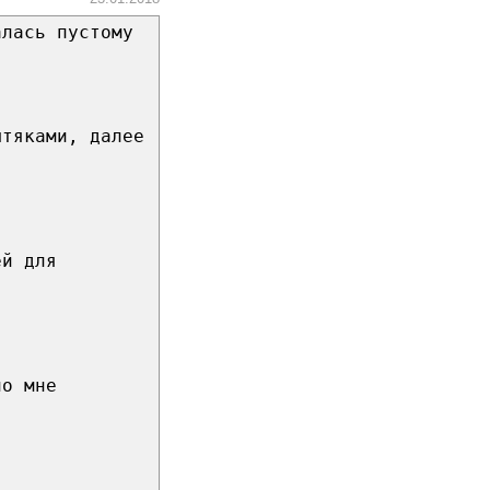
алась пустому
штяками, далее
.
ей для
но мне