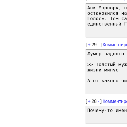
Анк-Морпорк, н
остановился на
Голос». Тем са
единственный Г
[
+
29
-
]
Комментир
#умер задолго 
>> Толстый муж
жизни минус
А от какого чи
[
+
28
-
]
Комментир
Почему-то име