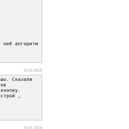
у неё алгоритм
23.01.2018
ошо. Сказали
зов
 кнопку.
естрой ,
23.01.2018