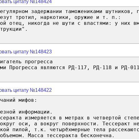
овать цитату №148424
егулярном задержании таможениками шутников, 
езут тротил, наркотики, оружие и т. п.:
мой отец, никогда не шути с властями: у них в
трукции".
овать цитату №148423
игатель прогресса
ми Прогресса являются РД-117, РД-118 и РД-01
овать цитату №148422
чаний мифов:
езной информации.
серакта измеряется в метрах в четвертой степ
округ оси, а вокруг поверхности. Тессеракт н
кой пилой, т.к. четырёхмерные тела рассекают
объемом. Масса тессеракта бесконечна.