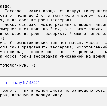
авда.
. Тессеракт может вращаться вокруг гиперплос
ости от ноля до 2-х, в том числе и вокруг оси
я, в которое встроен тессеракт.
- ложь.Тессеракт можно распилить любой гипер
змерности от ноля до 3-ёх, это также зависит
в которое встроен тессеракт. И еще от опреде
))
жь. У геометрических тел нет массы, масса - 
сли таки представить тессеракт, изготовленны
материала, в нашем пространстве-времени, то 
а массе грани тессеракта умноженной на время
тополог-кун. )))
овать цитату №148421
тернете – ни в одной диете не запрещено есть
ров, красную и черную икру