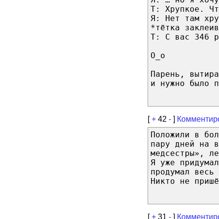
Т: Хрупкое. Чт
Я: Нет там хру
*тётка заклеив
Т: С вас 346 р
О_о
Парень, вытира
и нужно было п
[
+
42
-
]
Комментир
Положили в бол
пару дней на в
медсестры», ле
Я уже придумал
продумал весь 
Никто не пришё
[
+
31
-
]
Комментир