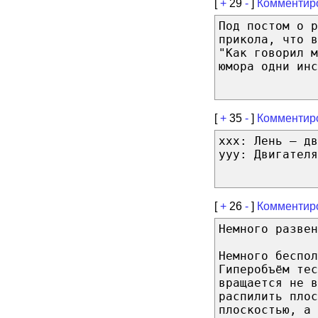
[
+
29
-
]
Комментир
Под постом о р
прикола, что в
"Как говорил 
юмора одни инс
[
+
35
-
]
Комментир
xxx: Лень — дв
yyy: Двигателя
[
+
26
-
]
Комментир
Немного развен
Немного беспол
Гиперобъём тес
вращается не в
распилить плос
плоскостью, а 