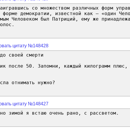
аигравшись со множеством различных форм упра
 форме демократии, известной как – «один Чел
мым Человеком был Патриций, ему же принадлеж
олос.
овать цитату №148428
до своей смерти
ик после 50. Запомни, каждый килограмм плюс,
сла отнимать нужно?
овать цитату №148427
нно зимой я встаю очень рано, с рассветом.