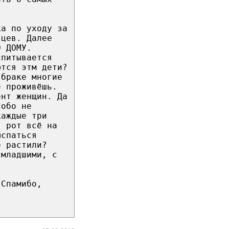
ка по уходу за
яцев. Далее
О ДОМУ.
спитывается
ются этм дети?
 браке многие
е проживёшь.
ент женщин. Да
собо не
каждые три
в рот всё на
ыспаться
е растили?
 младшими, с
 Спамибо,