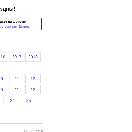
ездны!
ежее на форуме
тствую вас, Данила!
016
2017
2018
10
11
12
10
11
12
24
25
05.03.2018