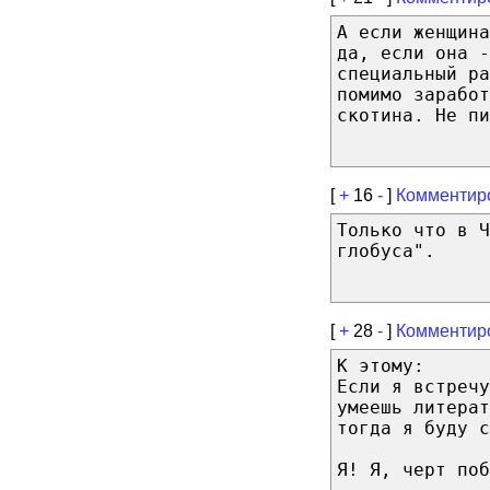
А если женщина
да, если она -
специальный ра
помимо заработ
скотина. Не пи
[
+
16
-
]
Комментир
Только что в Ч
глобуса".
[
+
28
-
]
Комментир
К этому:
Если я встречу
умеешь литерат
тогда я буду с
Я! Я, черт поб