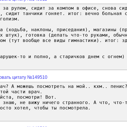
т за рулем, сидит за компом в офисе, снова си
, сидит танчики гоняет. итог: вечно больная 
голизм.
а (ходьба, наклоны, приседания), магазины (п
х штук), готовка (делать что-то руками, обыч
ом (тут вообще все виды гимнастики). итог: з
арушек-то и полно, а старичков днем с огнем)
овать цитату №149510
ач? А можешь посмотреть на мой.. кхм.. пенис
той части врач.
йста, посмотри! Вот.
 знаю, не вижу ничего странного. А что, что-
осто хотел, чтобы ты посмотрела.