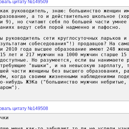
овать цитату №149509
как руководитель, знаю: большинство женщин и
бразование, а то и действительно школьное (хо
и 9), но считают себя по большей части умнее
аниях ведут себя порой надменно и пафосно.
вы руководитель сети круглосуточных ларьков и
зультатам собеседования"!) продавцов? На сам
и 2010 года высшее образование имеют 248 жен
15 лет и 217 мужчин на 1000 мужчин старше 15
едоступные. Но разумеется, если вы нанимаете 
требующие "вышки", и на невысокую зарплату, 
шей части женщины без высшего образования, р
дём, когда своими жизненными наблюдениями под
о-нибудь ЖЭКа ("большинство мужчин небритые,
аром").
овать цитату №149508
чки
дше меня как-то забывают то ли не успели узн