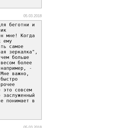
05.03.2018
для беготни и
чик
ен мне! Когда
ж ему
ать самое
ная зеркалка",
 чем больше
 весом более
 например, -
 Мне важно,
 быстро
прочее
е это совсем
е заслуженный
не понимает в
05.03.2018