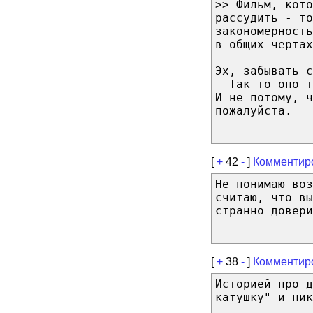
>> Фильм, кото
рассудить - то
закономерност
в общих чертах
Эх, забывать с
— Так-то оно 
И не потому, ч
пожалуйста.
[
+
42
-
]
Комментир
Не понимаю воз
считаю, что вы
странно довери
[
+
38
-
]
Комментир
Историей про д
катушку" и ник