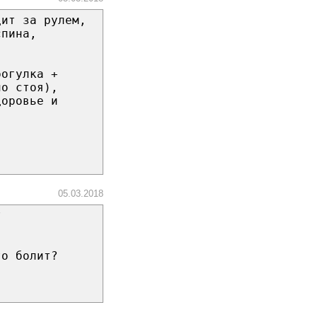
дит за рулем,
спина,
рогулка +
но стоя),
доровье и
05.03.2018
?
то болит?