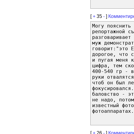
[
+
35
-
]
Комментир
Могу пояснить
репортажной съ
разговаривает
муж демонстрат
говорит:"это Е
дорогое, что с
и пугая меня к
цифра, тем ско
400-540 гр - в
руки отвалятся
чтоб он был ле
фокусировался.
баловство - эт
не надо, пото
известный фот
фотоаппаратах.
[
+
26
-
]
Комментир