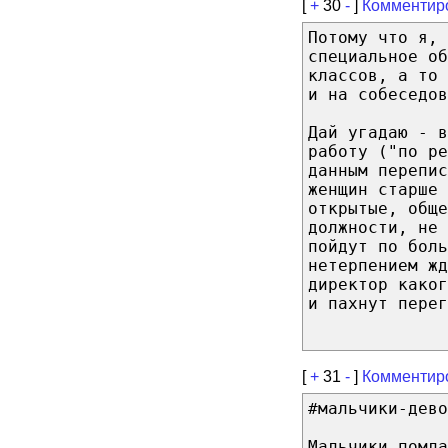
[
+
30
-
]
Комментир
Потому что я, 
специальное о
классов, а то 
и на собеседов
Дай угадаю - 
работу ("по ре
данным перепис
женщин старше 
открытые, общ
должности, не 
пойдут по боль
нетерпением ж
директор каког
и пахнут перег
[
+
31
-
]
Комментир
#мальчики-дево
Мальчики помла