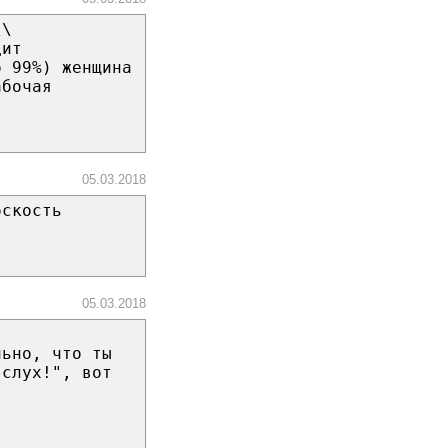
\\
дит
о 99%) женщина
абочая
05.03.2018
оскость
05.03.2018
льно, что ты
 слух!", вот