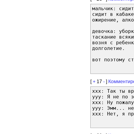
мальчик: сиди
сидит в кабаке
ожирение, алко
девочка: уборк
таскание всяки
возня с ребенк
долголетие.
вот поэтому ст
[
+
17
-
]
Комментир
xxx: Так ты вр
yyy: Я не по э
xxx: Ну пожалу
yyy: Эмм... не
xxx: Нет, я пр