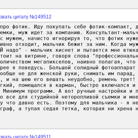
овать цитату №149512
 про фотик. Иду покупать себе фотик-компакт, 
емки, муж идет за компанию. Консультант-маль
 с мужем, начисто игнорируя то, что фотик нуж
ивно отходит, мальчик бежит за ним. Когда му
Й надо" - мальчик киснет и пытается мне втюх
тоит на витрине, говоря слова "профессиональ
оличеством мегапикселов, наивно полагая, что
рее я поведусь. Большой солидный фотоаппарат
ообще не для женской руки, снимать им парад,
, и на шею его вешать неудобно, ремень трет!
гкий, помещался в карман, быстро включался и
 Минимум программ. А вот ручные настройки и 
о все для студийной неторопливой съемки и мн
му что давно есть. Поэтому для мальчика - я н
ограф, а тупая седая тетка, которая ни хрена 
овать цитату №149511