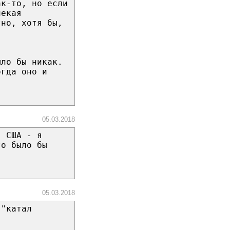
ак-то, но если
некая
тно, хотя бы,
ыло бы никак.
огда оно и
05.03.2018
в США - я
то было бы
05.03.2018
 "катал