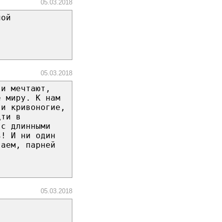
05.03.2018
ной
05.03.2018
 и мечтают,
е миру. К нам
 и кривоногие,
дти в
 с длинными
ь! И ни один
ваем, парней
05.03.2018