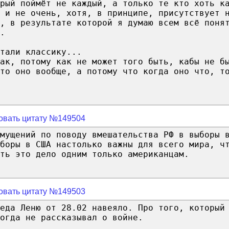
рый поймёт не каждый, а только те кто хоть к
 и не очень, хотя, в принципе, присутствует 
ь, в результате которой я думаю всем всё поня
.
тали классику...
так, потому как не может того быть, кабы не б
то оно вообще, а потому что когда оно что, т
овать цитату №149504
мущений по поводу вмешательства РФ в выборы 
боры в США настолько важны для всего мира, ч
ть это дело одним только американцам.
овать цитату №149503
еда Леню от 28.02 навеяло. Про того, который
огда не рассказывал о войне.