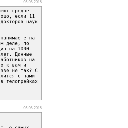
05.03.2018
меют средне-
рошо, если 11
 докторов наук
 нанимаете на
ом деле, по
щин на 1000
 лет. Данные
работников на
то к вам и
азве не так? С
елится с нами
 в телогрейках
05.03.2018
ать о самых