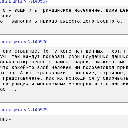
овать цитату №149507
го - защитить гражданское население, даже це
зни>
о - выполнить приказ вышестоящего военного.
овать цитату №149506
 они странные. Те, у кого нет данных - хотят
иум, так жаждут показать свои неудачные данны
олько откровенно страшные парни, низкорослые
что какой-то злой человек им посоветовал при
тство. А вот красавчики - высокие, стройные,
 представляете, как их приходится уговариват
 на улицах и молодежных мероприятиях отлавли
ает...
овать цитату №149505
иным