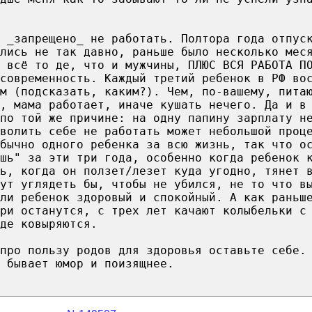
 _запрещено_ не работать. Полтора года отпус
лись не так давно, раньше было несколько мес
 всё то де, что и мужчины, ПЛЮС ВСЯ РАБОТА П
современность. Каждый третий ребенок в РФ во
м (подсказать, каким?). Чем, по-вашему, пита
т, мама работает, иначе кушать нечего. Да и в
по той же причине: на одну папину зарплату н
волить себе не работать может небольшой проц
бычно одного ребенка за всю жизнь, так что о
шь" за эти три года, особенно когда ребенок 
ь, когда он ползет/лезет куда угодно, тянет 
ут углядеть бы, чтобы не убился, не то что в
ли ребенок здоровый и спокойный. А как раньш
ри останутся, с трех лет качают колыбельки с
де ковыряются.
про пользу родов для здоровья оставьте себе.
 бывает юмор и поизящнее.