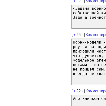
[
+
22
-
]
Комментир
<Задача военно
собственной жи
Задача военног
[
+
25
-
]
Комментир
Парни-модели -
рвутся на под
приходили наст
что думается, 
модельное аген
ногами - вы не
не пришел сам,
всегда не хват
[
+
22
-
]
Комментир
#не кличком ед