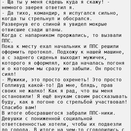
- Ща ты у меня сядешь куда я скажу! -
немного зверея ответил я.
- Да тихо, командир, я испугался сильно,
когда ты стрельнул и обосрался.
Развернув его спиной я увидел мокрые
отвисшие сзади штаны.
Когда с напарником проржались, то вызвали
ППС.
Пока к месту ехал начальник и ППС решили
оформить протокол. Подхожу к нашей машине,
а с заднего сиденья выходит мужичек,
которого я оформлял, когда началась погоня
и о котором мы сразу же забыли. Он просто
сиял!
- Мужики, это просто охренеть! Это просто
Голливуд какой-то! Да мне, блядь, прав
своих не жалко! Как я рад, что вы меня
остановили! Я ещё внукам своим рассказывать
буду, как в погоне со стрельбой участвовал!
Спасибо вам!
В итоге обосравшегося забрали ППС-ники.
Девушки с пониженной социальной
ответсвенностью хотели, чтобы их подвезли
до города. В итоге на чем-то сговорились с