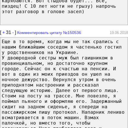
карябаются. Вот стыдоба будет... Все,
пиздец! С 10 лет ногти не грызу) напрочь
этот разговор в голове засел)
[
+
31
-
]
Комментировать цитату №150536
19.06.2018
Еще в то время, когда мы не так срались с
нашим ближайшим соседом я частенько гостил
у родственников на Украине.
У двоюродной сестры муж был гаишником в
провинциальном, но достаточно крупном
городе. Сейчас он к счастью на пенсии. И
вот в один из моих приездов он ушел на
ночное дежурство. Вернулся утром в очень
приподнятом настроении и рассказал
следующую историю. Далее от первого лица.
Стоим на посту на трассе. Мне повезло, я
поймал пьяного и оформляю его. Задержанный
сидит на заднем сиденье, я спереди на
пассажирском пишу протокол. Напарник лениво
всматривается в поток машин. Взмах
палочкой, но вместо того, чтобы