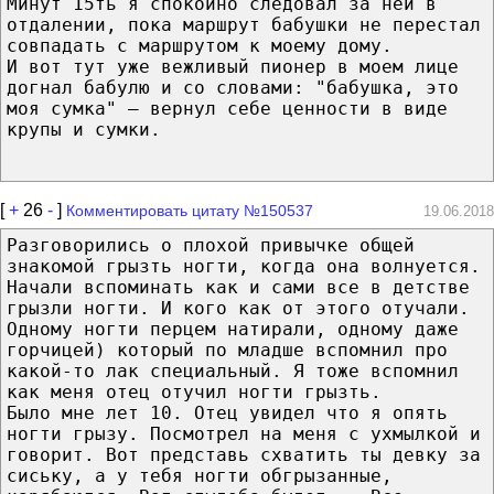
Минут 15ть я спокойно следовал за ней в
отдалении, пока маршрут бабушки не перестал
совпадать с маршрутом к моему дому.
И вот тут уже вежливый пионер в моем лице
догнал бабулю и со словами: "бабушка, это
моя сумка" – вернул себе ценности в виде
крупы и сумки.
[
+
26
-
]
Комментировать цитату №150537
19.06.2018
Разговорились о плохой привычке общей
знакомой грызть ногти, когда она волнуется.
Начали вспоминать как и сами все в детстве
грызли ногти. И кого как от этого отучали.
Одному ногти перцем натирали, одному даже
горчицей) который по младше вспомнил про
какой-то лак специальный. Я тоже вспомнил
как меня отец отучил ногти грызть.
Было мне лет 10. Отец увидел что я опять
ногти грызу. Посмотрел на меня с ухмылкой и
говорит. Вот представь схватить ты девку за
сиську, а у тебя ногти обгрызанные,