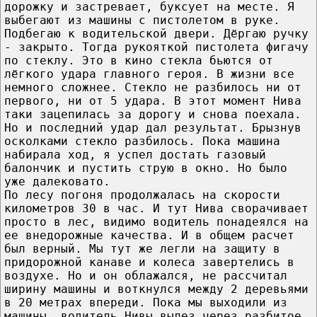
дорожку и застревает, буксует на месте. Я
выбегают из машины с пистолетом в руке.
Подбегаю к водительской двери. Дёргаю ручку
- закрыто. Тогда рукояткой пистолета фигачу
по стеклу. Это в кино стекла бьются от
лёгкого удара главного героя. В жизни все
немного сложнее. Стекло не разбилось ни от
первого, ни от 5 удара. В этот момент Нива
таки зацепилась за дорогу и снова поехала.
Но и последний удар дал результат. Брызнув
осколками стекло разбилось. Пока машина
набирала ход, я успел достать газовый
балончик и пустить струю в окно. Но было
уже далековато.
По лесу погоня продолжалась на скорости
километров 30 в час. И тут Нива сворачивает
просто в лес, видимо водитель понадеялся на
ее внедорожные качества. И в общем расчет
был верный. Мы тут же легли на защиту в
придорожной канаве и колеса завертелись в
воздухе. Но и он облажался, не рассчитал
ширину машины и воткнулся между 2 деревьями
в 20 метрах впереди. Пока мы выходили из
машины, водитель Нивы вылез через разбитое