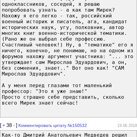
одноклассников, соседей, я решаю
попробовать узнать - а как там Мирек?
Нахожу я его легко - так, российский
военный историк и писатель, ага, кандидат
исторических наук, угу, полковник, автор
многих книг военно-исторической тематики.
(Рано же он выбрал себе профессию.
Счастливый человек!) Ну, в "тематике" его я
ничего, конечно, не понимаю, но на одном из
форумов нахожу аргумент участника: "... это
утверждает сам Мирослав Эдуардович, а он,
без сомнения, знает.." Вот оно как! "САМ
Мирослав Эдуардович".
А у меня перед глазами тот маленький
профессор: "Это я уже знаю!"
Просто страшно себе представить, сколько
всего Мирек знает сейчас!
[
+
38
-
]
Комментировать цитату №150532
19.06.2018
Как-то Дмитрий Анатольевич Медведев решил