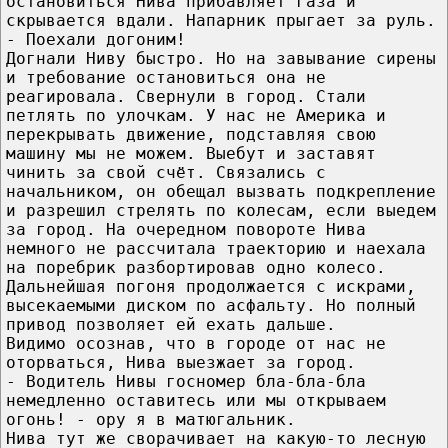
остановиться Нива прибавляет газа и
скрывается вдали. Напарник прыгает за руль.
- Поехали догоним!
Догнали Ниву быстро. Но на завывание сирены
и требование остановиться она не
реагировала. Свернули в город. Стали
петлять по улочкам. У нас не Америка и
перекрывать движение, подставляя свою
машину мы не можем. Выебут и заставят
чинить за свой счёт. Связались с
начальником, он обещал вызвать подкрепление
и разрешил стрелять по колесам, если выедем
за город. На очередном повороте Нива
немного не рассчитала траекторию и наехала
на поребрик разбортировав одно колесо.
Дальнейшая погоня продолжается с искрами,
высекаемыми диском по асфальту. Но полный
привод позволяет ей ехать дальше.
Видимо осознав, что в городе от нас не
оторваться, Нива выезжает за город.
- Водитель Нивы госномер бла-бла-бла
немедленно оставитесь или мы открываем
огонь! - ору я в матюгальник.
Нива тут же сворачивает на какую-то лесную