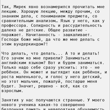
Так, Мирек явно вознамерился прочитать мне
лекцию. Хорошую лекцию, между прочим, со
знанием дела, с пониманием предмета, со
сравнительным анализом… Язык у него, как у
профессора. Солидность и рассудительность
далеко не детские. Общее развитие -
поражает. Начитанность - зашкаливает.
Господи боже мой, да что же мне делать с
этим вундеркиндом?!
Что делать, что делать... А то и делать!
Его зачем ко мне привели? Заниматься
английским языком? Вот и будем заниматься.
Только надо себе сразу уяснить: это - не
ребёнок. Он может и выглядит как ребёнок, и
роста маленького, и голос у него детский,
но этот мальчик, пожалуй, постарше меня
будет. Значит, решено - всё, как со
взрослым.
Занятия у нас получаются странные. У моего
нового ученика какая-то совершенно
бездонная память и невероятная обучаемость.