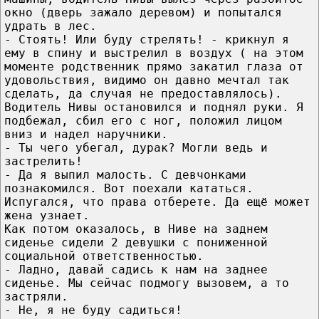
окно (дверь зажало деревом) и попытался
удрать в лес.
- Стоять! Или буду стрелять! - крикнул я
ему в спину и выстрелил в воздух ( на этом
моменте родственник прямо закатил глаза от
удовольствия, видимо он давно мечтал так
сделать, да случая не предоставлялось).
Водитель Нивы остановился и поднял руки. Я
подбежал, сбил его с ног, положил лицом
вниз и надел наручники.
- Ты чего убегал, дурак? Могли ведь и
застрелить!
- Да я выпил малость. С девчонками
познакомился. Вот поехали кататься.
Испугался, что права отберете. Да ещё может
жена узнает.
Как потом оказалось, в Ниве на заднем
сиденье сидели 2 девушки с пониженной
социальной ответственностью.
- Ладно, давай садись к нам на заднее
сиденье. Мы сейчас подмогу вызовем, а то
застряли.
- Не, я не буду садиться!