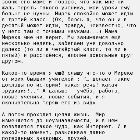
звоню его маме и говорю, что как мне ни
жаль терять такого ученика, мои уроки ему
больше не нужны. Мирек спокойно может идти
в третий класс. (Ох, боюсь я, что он и в
десятый может идти, правда, неизвестно, что
у него там с точными науками...) Мама
Мирека мне не верит. Мы занимаемся ещё
несколько недель, забегаем уже довольно
далеко (то ли в четвёртый класс, то ли в
пятый) и расстаёмся, вполне довольные друг
другом.
Какое-то время я ещё слышу что-то о Миреке
от моих бывших учителей : “… делает такие
доклады по истории! какая речь! какая
эрудиция!.." А дальше - учёба, работа,
новые ученики, новые события, и я
окончательно теряю его из виду.
А потом проходит целая жизнь. Мир
изменяется до неузнаваемости, и в нём
появляется такое чудо, как Интернет. И в
какой-то момент, разыскивая давно
потерянных знакомых, друзей,