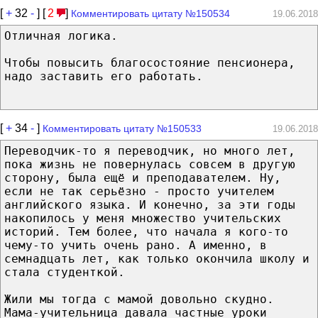
[
+
32
-
] [
2
]
Комментировать цитату №150534
19.06.2018
Отличная логика.
Чтобы повысить благосостояние пенсионера,
надо заставить его работать.
[
+
34
-
]
Комментировать цитату №150533
19.06.2018
Переводчик-то я переводчик, но много лет,
пока жизнь не повернулась совсем в другую
сторону, была ещё и преподавателем. Ну,
если не так серьёзно - просто учителем
английского языка. И конечно, за эти годы
накопилось у меня множество учительских
историй. Тем более, что начала я кого-то
чему-то учить очень рано. А именно, в
семнадцать лет, как только окончила школу и
стала студенткой.
Жили мы тогда с мамой довольно скудно.
Мама-учительница давала частные уроки