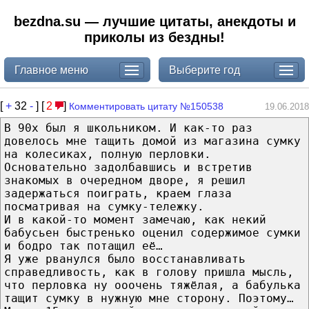
bezdna.su — лучшие цитаты, анекдоты и
приколы из бездны!
Главное меню
Выберите год
[
+
32
-
] [
2
]
Комментировать цитату №150538
19.06.2018
В 90х был я школьником. И как-то раз
довелось мне тащить домой из магазина сумку
на колесиках, полную перловки.
Основательно задолбавшись и встретив
знакомых в очередном дворе, я решил
задержаться поиграть, краем глаза
посматривая на сумку-тележку.
И в какой-то момент замечаю, как некий
бабусьен быстренько оценил содержимое сумки
и бодро так потащил её…
Я уже рванулся было восстанавливать
справедливость, как в голову пришла мысль,
что перловка ну ооочень тяжёлая, а бабулька
тащит сумку в нужную мне сторону. Поэтому…