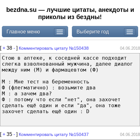
bezdna.su — лучшие цитаты, анекдоты и
приколы из бездны!
Главное меню
Выберите год
[
+
38
-
]
Комментировать цитату №150438
04.06.2018
Стою в аптеке, к соседней кассе подходит
слегка взволнованный мужчина, далее диалог
между ним (М) и фармацевтом (Ф)
М : Мне тест на беременность
Ф (флегматично) : возьмите два
М : а зачем два?
Ф : потому что если "нет", она захочет
сделать ещё один и если "да", она тоже
захочет сделать ещё один : D
[
+
35
-
]
Комментировать цитату №150437
04.06.2018