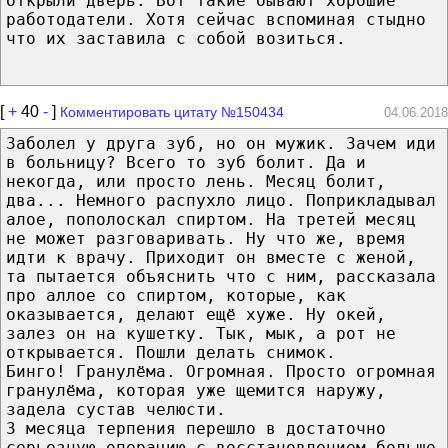
открыли дверь. Вот такие бывают хорошие
работодатели. Хотя сейчас вспоминая стыдно
что их заставила с собой возиться.
[
+
40
-
]
Комментировать цитату №150434
04.06.2018
Заболел у друга зуб, но он мужик. Зачем иди
в больницу? Всего то зуб болит. Да и
некогда, или просто лень. Месяц болит,
два... Немного распухло лицо. Поприкладывал
алое, пополоскал спиртом. На третей месяц
не может разговаривать. Ну что же, время
идти к врачу. Приходит он вместе с женой,
та пытается объяснить что с ним, рассказала
про аллое со спиртом, которые, как
оказывается, делают ещё хуже. Ну окей,
залез он на кушетку. Тык, мык, а рот не
открывается. Пошли делать снимок.
Бинго! Гранулёма. Огромная. Просто огромная
гранулёма, которая уже щемится наружу,
задела сустав челюсти.
3 месяца терпения перешло в достаточно
серьезную операцию с восстановлением больше