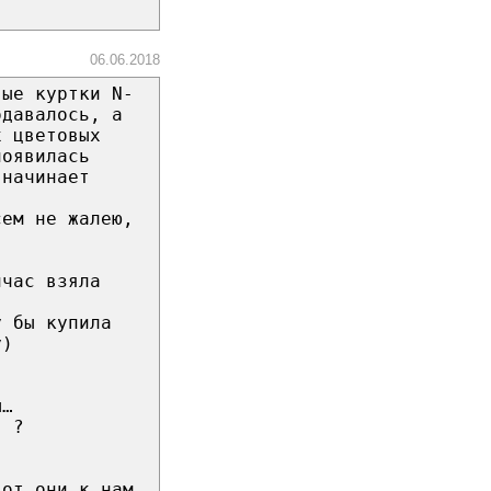
06.06.2018
вые куртки N-
одавалось, а
х цветовых
появилась
 начинает
сем не жалею,
йчас взяла
у бы купила
у)
ы…
! ?
вот они к нам