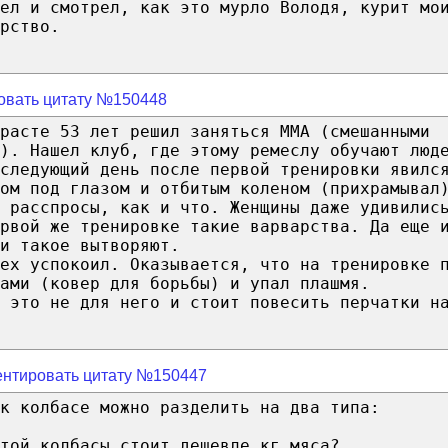
ел и смотрел, как это мурло Володя, курит мо
рство.
овать цитату №150448
расте 53 лет решил заняться ММА (смешанными
). Нашел клуб, где этому ремеслу обучают люд
следующий день после первой тренировки явилс
ом под глазом и отбитым коленом (прихрамывал
 расспросы, как и что. Женщины даже удивилис
рвой же тренировке такие варварства. Да еще 
и такое вытворяют.
ех успокоил. Оказывается, что на тренировке 
ами (ковер для борьбы) и упал плашмя.
 это не для него и стоит повесить перчатки н
нтировать цитату №150447
к колбасе можно разделить на два типа:
той колбасы стоит дешевле кг мяса?