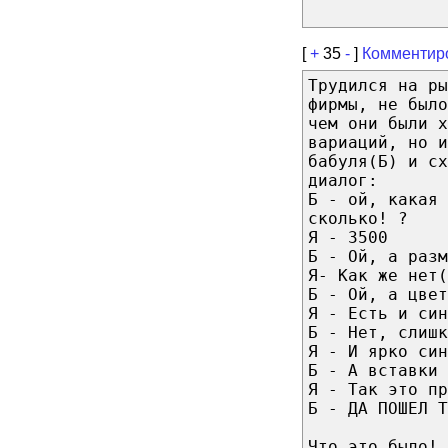
[
+
35
-
]
Комментир
Трудился на р
фирмы, не было
чем они были х
вариаций, но и
бабуля(Б) и сх
диалог:
Б - ой, какая
сколько! ?
Я - 3500
Б - Ой, а разм
Я- Как же нет(
Б - Ой, а цвет
Я - Есть и син
Б - Нет, слиш
Я - И ярко син
Б - А вставки 
Я - Так это пр
Б - ДА ПОШЕЛ Т
Что это было!