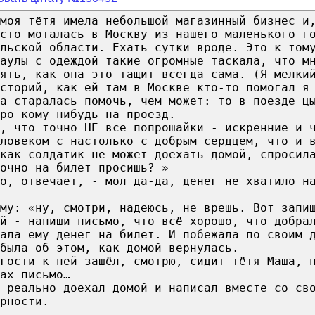
моя тётя имела небольшой магазинный бизнес и
сто моталась в Москву из нашего маленького г
льской области. Ехать сутки вроде. Это к том
аулы с одеждой такие огромные таскала, что м
ять, как она это тащит всегда сама. (Я мелки
сторий, как ей там в Москве кто-то помогал я
а старалась помочь, чем может: то в поезде ц
ро кому-нибудь на проезд.
, что точно НЕ все попрошайки - искренние и 
ловеком с настолько с добрым сердцем, что и 
как солдатик не может доехать домой, спросил
очно на билет просишь? »
но, отвечает, - мол да-да, денег не хватило н
ему: «ну, смотри, надеюсь, не врешь. Вот запи
й - напиши письмо, что всё хорошо, что добра
ала ему денег на билет. И побежала по своим 
была об этом, как домой вернулась.
гости к ней зашёл, смотрю, сидит тётя Маша, 
ах письмо…
 реально доехал домой и написал вместе со св
рности.