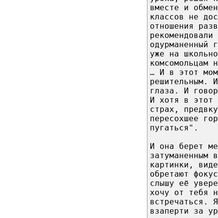
вместе и обмен
классов не дос
отношения раз
рекомендовали 
одурманенный г
уже на школьно
комсомольцам н
… И в этот мом
решительным. И
глаза. И говор
И хотя в этот 
страх, предвку
пересохшее гор
пугаться".
И она берет м
затуманенным в
картинки, виде
обретают фокус
слышу её увер
хочу от тебя н
встречаться. Я
взаперти за ур