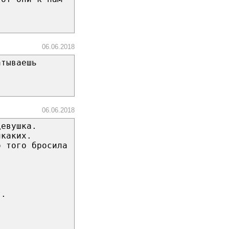
06.06.2018
атываешь
06.06.2018
девушка.
икаких.
о того бросила
т.