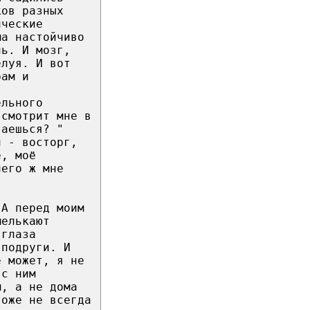
ков разных
ические
ма настойчиво
нь. И мозг,
елуя. И вот
рам и
ельного
 смотрит мне в
гаешься? "
и - восторг,
ё, моё
чего ж мне
 А перед моим
мелькают
 глаза
 подруги. И
е может, я не
 с ним
м, а не дома
тоже не всегда