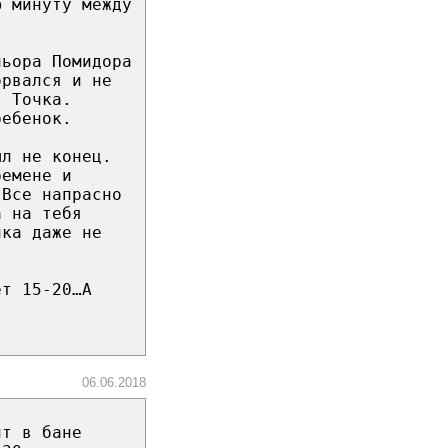
ю минуту между
ньора Помидора
орвался и не
. Точка.
ребенок.
ыл не конец.
ремене и
 Все напрасно
а на тебя
ика даже не
ет 15-20…А
06.06.2018
нт в бане