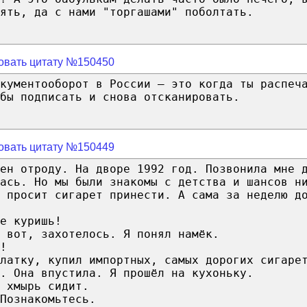
ять, да с нами "торгашами" поболтать.
овать цитату №150450
кументооборот в России — это когда ты распеч
бы подписать и снова отсканировать.
овать цитату №150449
ен отроду. На дворе 1992 год. Позвонила мне 
ась. Но мы были знакомы с детства и шансов н
 просит сигарет принести. А сама за неделю д
е куришь!
 вот, захотелось. Я понял намёк.
!
латку, купил импортных, самых дорогих сигаре
. Она впустила. Я прошёл на кухоньку.
 хмырь сидит.
Познакомьтесь.