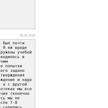
06.06.2018
ё был почти
. Я ей вроде
гружены учебой
сводилось в
очим
се попытки
ного задано
утверждения
рждение и надо
, а с другой
котеках мы все
ичия (конечно
ись мы не
осле 7-8
ы садились