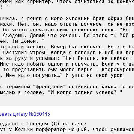
омой как спринтер, чтобы отчитаться за кажду
! "
нчила, я понял с кого художник брал образ Си
ижки. Нет, он, надо отдать должное, он не вз
 Он четко впечатал лишь несколько слов: "Нет
 Съедешь. Делай что хочешь. До этого ты МОЙ 
ен. Ты домой. "
тельно и жестко. Вечер был окончен. Но это б
 наступил утром. Когда я подошел к ней на пе
ть за руку и услышал: "Нет Виталь, не сейчас.
Мне надо побыть одной и подумать… Если у отц
 то представить ему моего парня - второкурсн
. Мне надо подумать…" И ушла на свой урок.
с термином "френдзона" оставалось каких-то л
мыслью в голове: "И когда только успела? "
овать цитату №150445
едавно с соседом (С) на даче:
ут у Кольки перфоратор мощный, чтобы фундаме