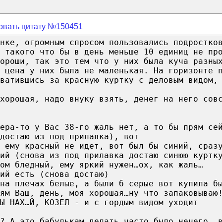
овать цитату №150451
ынке, огромным спросом пользовались подростко
 такого что бы в день меньше 10 единиц не пр
ороши, так это тем что у них была куча разны
 цена у них была не маленькая. На горизонте 
ватившись за красную куртку с деловым видом,
 хорошая, надо внуку взять, денег на него сов
ера-то у Вас 38-го жаль нет, а то бы прям се
достаю из под прилавка), вот
 ему красный не идет, вот был бы синий, сраз
ий (снова из под прилавка достаю синюю куртк
ком бледный, ему яркий нужен…ох, как жаль…
ий есть (снова достаю)
на плечах белые, а были б серые вот купила б
ям Ваш, день, моя хорошая…ну что запаковываю
Ы НАХ…Й, КОЗЕЛ - и с гордым видом уходит
 ? А это бабулькам делать часто было нечего, 