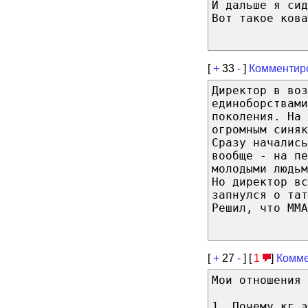
И дальше я сид
Вот такое кова
[
+
33
-
]
Комментир
Директор в воз
единоборствами
поколения. На 
огромным синяк
Сразу начались
вообще - на пе
молодыми людьм
Но директор вс
запнулся о тат
Решил, что ММА
[
+
27
-
] [
1
]
Комме
Мои отношения 
1. Почему кг э