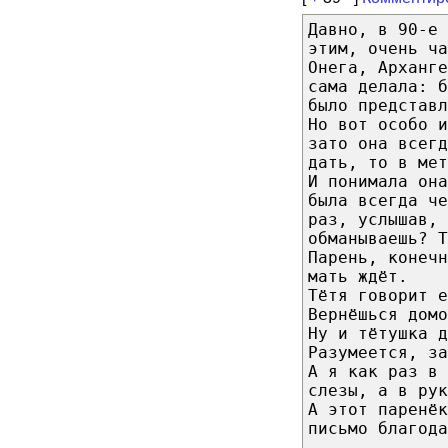
Давно, в 90-е 
этим, очень ча
Онега, Арханге
сама делала: б
было представл
Но вот особо и
зато она всегд
дать, то в мет
И понимала она
была всегда че
раз, услышав, 
обманываешь? Т
Парень, конеч
мать ждёт.
Тётя говорит 
Вернёшься домо
Ну и тётушка д
Разумеется, за
А я как раз в 
слезы, а в рук
А этот паренёк
письмо благода