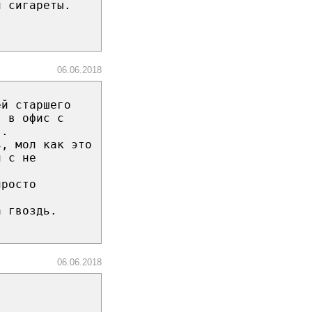
и сигареты.
06.06.2018
ей старшего
я в офис с
).
ь, мол как это
и с не
просто
а гвоздь.
06.06.2018