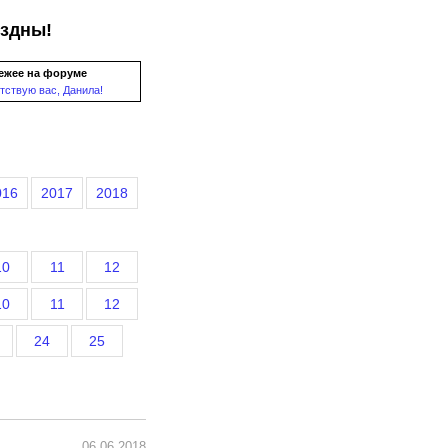
ездны!
ежее на форуме
тствую вас, Данила!
016
2017
2018
10
11
12
10
11
12
24
25
06.06.2018