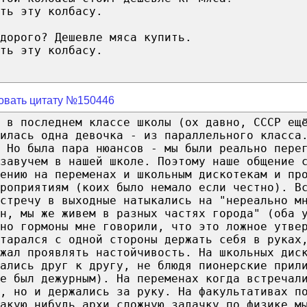
ть эту колбасу.
дорого? Дешевле мяса купить.
ть эту колбасу.
овать цитату №150446
 в последнем классе школы (ох давно, СССР ещ
илась одна девочка - из параллельного класса
 Но была пара нюансов - мы были реально пере
завучем в нашей школе. Поэтому наше общение 
ению на переменах и школьным дискотекам и пр
роприятиям (коих было немало если честно). В
стречу в выходные натыкались на "нереально м
н, мы же живем в разных частях города" (оба 
но гормоны мне говорили, что это ложное утве
тарался с одной стороны держать себя в руках
жал проявлять настойчивость. На школьных дис
мались друг к другу, не блюдя пионерские прил
е был дежурным). На переменах когда встречал
, но и держались за руку. На факультативах п
акую нибудь архи сложную задачку по физике м