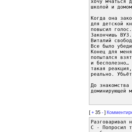
хочу мчаться д
школой и домом
Когда она зако
для детской кн
повысил голос.
Закончишь ВУЗ.
Виталий свобод
Все было убеди
Конец для меня
попытался взя
и бесполезно… 
такая реакция,
реально. Убьёт
До знакомства 
доминирующей 
[
+
35
-
]
Комментир
Разговаривал н
С - Попросил т