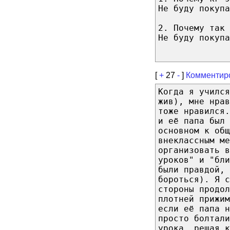
Не буду покупа
2. Почему так 
Не буду покупа
[
+
27
-
]
Комментир
Когда я учился
жив), мне нрав
тоже нравился.
и её папа был 
основном к общ
внеклассным ме
организовать в
уроков" и "бли
были правдой, 
бороться). Я с
стороны продол
плотней прижи
если её папа н
просто болтали
урока, решая к