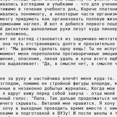
ивались взглядами и улыбками - что для учени
тижимо в течении учебного дня… Короче платон
вивались понемногу, а некоторые части организ
мозгу придумать как организовать половую жиз
ормонами наглел. И вот я добился первого поц
й дискотеке шаловливые руки лезут куда пионе
е положено…
ент ее взгляд становится из задумчиво-мечтат
 она чуть отстранившись долго и пронзительно
ит: "Мы должны сделать одну вещь! Ты не испу
момент меня переполняли противоречивые эмоци
шение, опасение, лихая удаль и куча всего ещ
ло выдавливает: "Да, в смысле нет, в смысле 
еня за руку и настойчиво влечёт меня куда-то.
зглядом, помимо ее стройной фигуры впереди, 
нные в незаконно добытых журналах… Когда мои
 я вдруг вижу перед собой завуча - отца моей
енный голос: "Папа. Так дальше продолжаться н
ичего скрывать. Виталий мне нравится. Я хочу
 хочу в выходные проводить время вместе с ни
оками и подготовкой к ВУЗу! И после школы я 