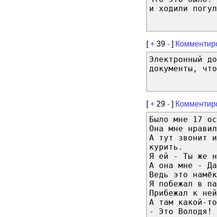
и ходили погул
[
+
39
-
]
Комментир
Электронный до
документы, что
[
+
29
-
]
Комментир
Было мне 17 ос
Она мне нравил
А тут звонит и
курить.
Я ей - Ты же н
А она мне - Да
Ведь это намёк
Я побежал в па
Прибежал к ней
А там какой-то
- Это Володя! 