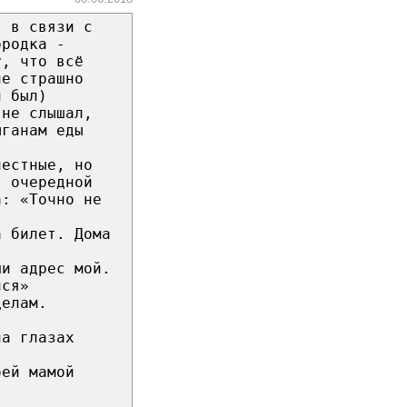
, в связи с
ородка -
у, что всё
не страшно
й был)
 не слышал,
ыганам еды
честные, но
в очередной
а: «Точно не
а билет. Дома
ши адрес мой.
лся»
делам.
на глазах
оей мамой